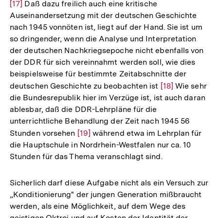
[17]
Daß dazu freilich auch eine kritische
Auflö
Auseinandersetzung mit der deutschen Geschichte
der
nach 1945 vonnöten ist, liegt auf der Hand. Sie ist um
Fußno
so dringender, wenn die Analyse und Interpretation
der deutschen Nachkriegsepoche nicht ebenfalls von
der DDR für sich vereinnahmt werden soll, wie dies
beispielsweise für bestimmte Zeitabschnitte der
deutschen Geschichte zu beobachten ist
Zur
[18]
Wie sehr
die Bundesrepublik hier im Verzüge ist, ist auch daran
Auflösung
ablesbar, daß die DDR-Lehrpläne für die
der
unterrichtliche Behandlung der Zeit nach 1945 56
Fußnote
Stunden vorsehen
Zur
[19]
während etwa im Lehrplan für
die Hauptschule in Nordrhein-Westfalen nur ca. 10
Auflösung
Stunden für das Thema veranschlagt sind.
der
Fußnote
Sicherlich darf diese Aufgabe nicht als ein Versuch zur
„Konditionierung" der jungen Generation mißbraucht
werden, als eine Möglichkeit, auf dem Wege des
geistigen Oktroi und auf Kosten der Identität der