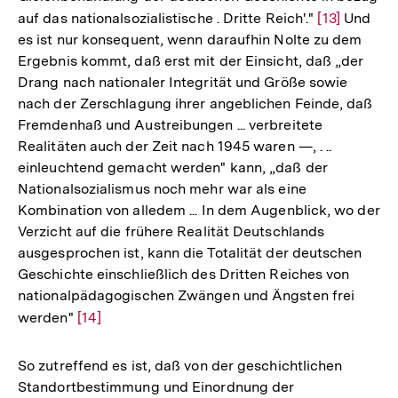
auf das nationalsozialistische . Dritte Reich'."
Zur
[13]
Und
es ist nur konsequent, wenn daraufhin Nolte zu dem
Auflösung
Ergebnis kommt, daß erst mit der Einsicht, daß „der
der
Drang nach nationaler Integrität und Größe sowie
Fußnote
nach der Zerschlagung ihrer angeblichen Feinde, daß
Fremdenhaß und Austreibungen ... verbreitete
Realitäten auch der Zeit nach 1945 waren —, . ..
einleuchtend gemacht werden" kann, „daß der
Nationalsozialismus noch mehr war als eine
Kombination von alledem ... In dem Augenblick, wo der
Verzicht auf die frühere Realität Deutschlands
ausgesprochen ist, kann die Totalität der deutschen
Geschichte einschließlich des Dritten Reiches von
nationalpädagogischen Zwängen und Ängsten frei
werden"
Zur
[14]
Auflösung
der
So zutreffend es ist, daß von der geschichtlichen
Fußnote
Standortbestimmung und Einordnung der