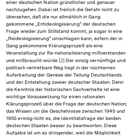
einer deutschen Nation gründlicher und genauer
nachzugehen. Dabei ist freilich die Gefahr nicht zu
übersehen, daß die nur allmählich in Gang
gekommene „Entideologisierung" der deutschen
Frage wieder zum Stillstand kommt, ja sogar in eine
„Reideologisierung" umschlagen kann, sofern der in
Gang gekommene Klärungsprozeß als eine
Veranstaltung zur Re-nationalisierung mißverstanden
und mißbraucht würde
Zur
[2]
Der einzig vernünftige und
politisch vertretbare Weg liegt in der nüchternen
Auflösung
Aufarbeitung der Genese der Teilung Deutschlands
der
und der Entstehung zweier deutscher Staaten. Denn
Fußnote
die Kenntnis der historischen Sachverhalte ist eine
wichtige Voraussetzung für einen rationalen
Klärungsprozeß über die Frage der deutschen Nation;
das Wissen um die Geschehnisse zwischen 1945 und
1955 ermög-licht es, die Identitätsfrage der beiden
deutschen Staaten besser zu beantworten. Diese
Aufgabe ist um so dringender, weil die Möglichkeit