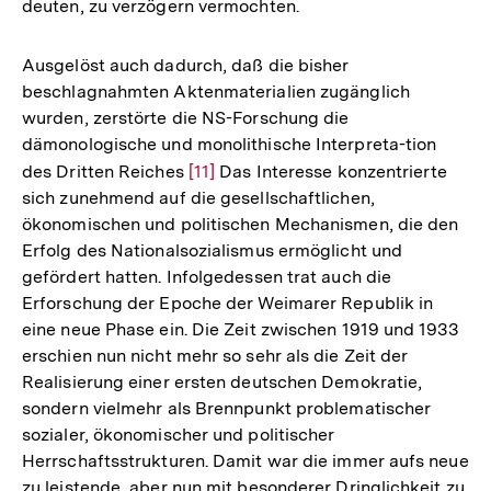
deuten, zu verzögern vermochten.
Ausgelöst auch dadurch, daß die bisher
beschlagnahmten Aktenmaterialien zugänglich
wurden, zerstörte die NS-Forschung die
dämonologische und monolithische Interpreta-tion
des Dritten Reiches
Zur
[11]
Das Interesse konzentrierte
sich zunehmend auf die gesellschaftlichen,
Auflösung
ökonomischen und politischen Mechanismen, die den
der
Erfolg des Nationalsozialismus ermöglicht und
Fußnote
gefördert hatten. Infolgedessen trat auch die
Erforschung der Epoche der Weimarer Republik in
eine neue Phase ein. Die Zeit zwischen 1919 und 1933
erschien nun nicht mehr so sehr als die Zeit der
Realisierung einer ersten deutschen Demokratie,
sondern vielmehr als Brennpunkt problematischer
sozialer, ökonomischer und politischer
Herrschaftsstrukturen. Damit war die immer aufs neue
zu leistende, aber nun mit besonderer Dringlichkeit zu