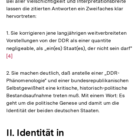
Bei aller Vielschichtigkeit und Interpretationsbreite
lassen die zitierten Antworten ein Zweifaches klar
hervortreten:
1. Sie korrigieren jene langjährigen weitverbreiteten
Vorstellungen von der DDR als einer quantite
negligeable, als „ein(es) Staat(es), der nicht sein darf"
Zu
[4]
Au
de
Fu
2. Sie machen deutlich, daß anstelle einer „DDR-
Phänomenologie" und einer bundesrepublikanischen
Selbstgewißheit eine kritische, historisch-politische
Bestandsaufnahme treten muß. Mit einem Wort: Es
geht um die politische Genese und damit um die
Identität der beiden deutschen Staaten.
II. Identität in