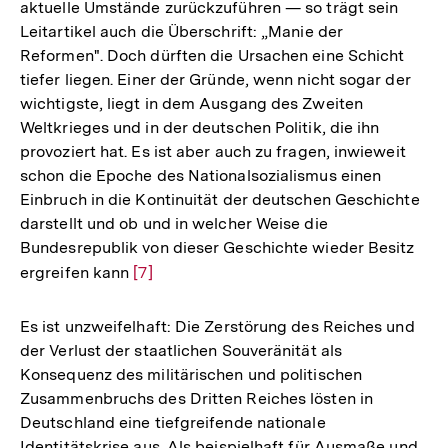
aktuelle Umstände zurückzuführen — so trägt sein
Leitartikel auch die Überschrift: „Manie der
Reformen". Doch dürften die Ursachen eine Schicht
tiefer liegen. Einer der Gründe, wenn nicht sogar der
wichtigste, liegt in dem Ausgang des Zweiten
Weltkrieges und in der deutschen Politik, die ihn
provoziert hat. Es ist aber auch zu fragen, inwieweit
schon die Epoche des Nationalsozialismus einen
Einbruch in die Kontinuität der deutschen Geschichte
darstellt und ob und in welcher Weise die
Bundesrepublik von dieser Geschichte wieder Besitz
ergreifen kann
Zur
[7]
Auflösung
der
Es ist unzweifelhaft: Die Zerstörung des Reiches und
Fußnote
der Verlust der staatlichen Souveränität als
Konsequenz des militärischen und politischen
Zusammenbruchs des Dritten Reiches lösten in
Deutschland eine tiefgreifende nationale
Identitätskrise aus. Als beispielhaft für Ausmaße und