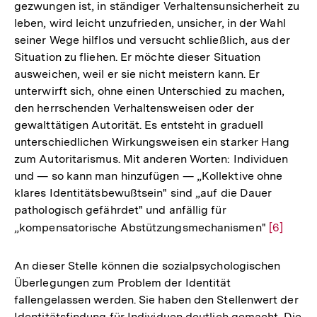
gezwungen ist, in ständiger Verhaltensunsicherheit zu
leben, wird leicht unzufrieden, unsicher, in der Wahl
seiner Wege hilflos und versucht schließlich, aus der
Situation zu fliehen. Er möchte dieser Situation
ausweichen, weil er sie nicht meistern kann. Er
unterwirft sich, ohne einen Unterschied zu machen,
den herrschenden Verhaltensweisen oder der
gewalttätigen Autorität. Es entsteht in graduell
unterschiedlichen Wirkungsweisen ein starker Hang
zum Autoritarismus. Mit anderen Worten: Individuen
und — so kann man hinzufügen — „Kollektive ohne
klares Identitätsbewußtsein" sind „auf die Dauer
pathologisch gefährdet" und anfällig für
„kompensatorische Abstützungsmechanismen"
Zur
[6]
Auflösu
der
An dieser Stelle können die sozialpsychologischen
Fußnote
Überlegungen zum Problem der Identität
fallengelassen werden. Sie haben den Stellenwert der
Identitätsfindung für Individuen deutlich gemacht. Die