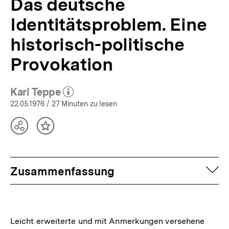
Das deutsche
Identitätsproblem. Eine
historisch-politische
Provokation
Karl Teppe
(Mehr zum Autor)
öffnen
22.05.1976
/ 27 Minuten zu lesen
Teilen
Inhalt
Optionen
merken
anzeigen
auf
Zusammenfassung
Leicht erweiterte und mit Anmerkungen versehene