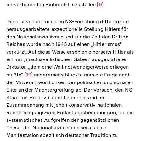
pervertierenden Einbruch hinzustellen
Zur
[9]
Auflösung
der
Die erst von der neueren NS-Forschung differenziert
Fußnote
herausgearbeitete exzeptionelle Stellung Hitlers für
den Nationalsozialismus und für die Zeit des Dritten
Reiches wurde nach 1945 auf einen „Hitlerismus"
verkürzt. Auf diese Weise erschien einerseits Hitler als
ein mit „machiavellistischen Gaben" ausgestatteter
Diktator, „dem eine Welt notwendigerweise erliegen
mußte"
Zur
[10]
andererseits blockte man die Frage nach
der Mitverantwortlichkeit der politischen und sozialen
Auflösung
Elite an der Machtergreifung ab. Der Versuch, den NS-
der
Staat mit Hitler zu identifizieren, stand im
Fußnote
Zusammenhang mit jenen konservativ-nationalen
Rechtfertigungs-und Entlastungsbemühungen, die ein
systematisches Aufgreifen der gegensätzlichen
These: der Nationalsozialismus sei als eine
Manifestation spezifisch deutscher Tradition zu