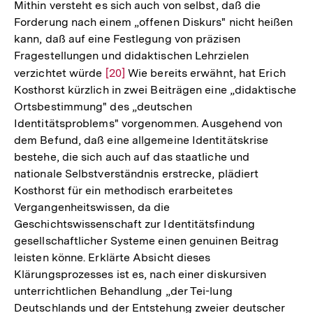
Mithin versteht es sich auch von selbst, daß die
Forderung nach einem „offenen Diskurs" nicht heißen
kann, daß auf eine Festlegung von präzisen
Fragestellungen und didaktischen Lehrzielen
verzichtet würde
Zur
[20]
Wie bereits erwähnt, hat Erich
Kosthorst kürzlich in zwei Beiträgen eine „didaktische
Auflösung
Ortsbestimmung" des „deutschen
der
Identitätsproblems" vorgenommen. Ausgehend von
Fußnote
dem Befund, daß eine allgemeine Identitätskrise
bestehe, die sich auch auf das staatliche und
nationale Selbstverständnis erstrecke, plädiert
Kosthorst für ein methodisch erarbeitetes
Vergangenheitswissen, da die
Geschichtswissenschaft zur Identitätsfindung
gesellschaftlicher Systeme einen genuinen Beitrag
leisten könne. Erklärte Absicht dieses
Klärungsprozesses ist es, nach einer diskursiven
unterrichtlichen Behandlung „der Tei-lung
Zum
Deutschlands und der Entstehung zweier deutscher
Seite