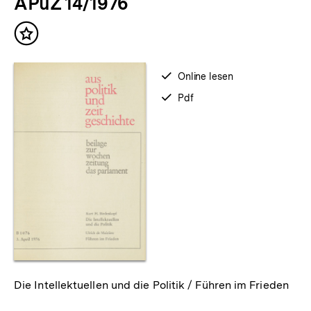
APuZ 14/1976
Inhalt
merken
verfügbar
Online lesen
zum
verfügbar
Pdf
als
Die Intellektuellen und die Politik / Führen im Frieden