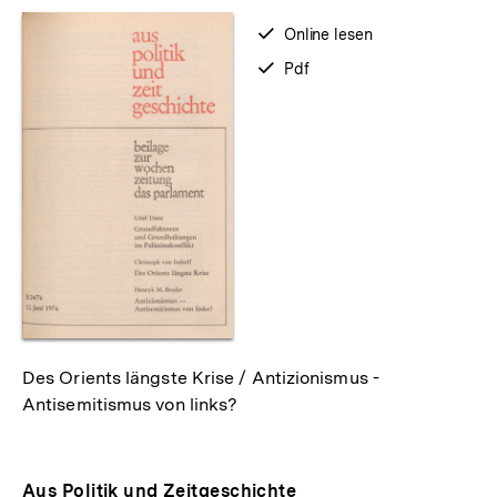
verfügbar
Online lesen
zum
verfügbar
Pdf
als
Des Orients längste Krise / Antizionismus -
Antisemitismus von links?
Aus Politik und Zeitgeschichte