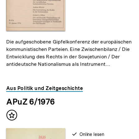
Die aufgeschobene Gipfelkonferenz der europäischen
kommunistischen Parteien. Eine Zwischenbilanz / Die
Entwicklung des Rechts in der Sowjetunion / Der
antideutsche Nationalismus als Instrument…
Aus Politik und Zeitgeschichte
APuZ 6/1976
Inhalt
merken
verfügbar
Online lesen