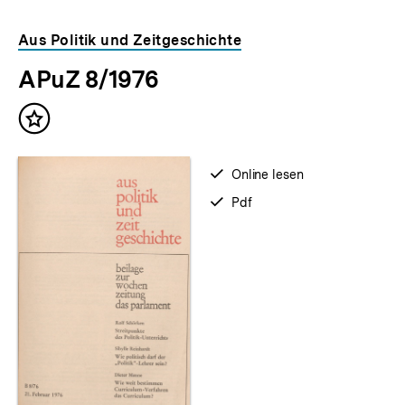
Aus Politik und Zeitgeschichte
APuZ 8/1976
Inhalt
merken
verfügbar
Online lesen
zum
verfügbar
Pdf
als