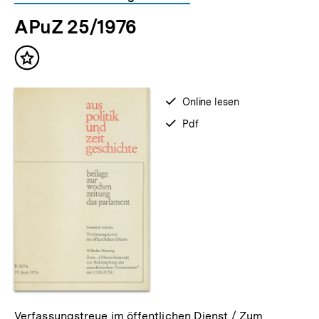
APuZ 25/1976
Inhalt
merken
verfügbar
Online lesen
zum
verfügbar
Pdf
als
Verfassungstreue im öffentlichen Dienst / Zum