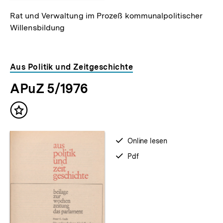
Rat und Verwaltung im Prozeß kommunalpolitischer
Willensbildung
Aus Politik und Zeitgeschichte
APuZ 5/1976
Inhalt
merken
verfügbar
Online lesen
zum
verfügbar
Pdf
als