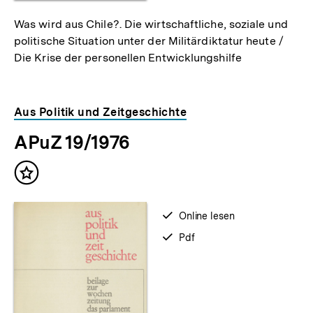
Was wird aus Chile?. Die wirtschaftliche, soziale und
politische Situation unter der Militärdiktatur heute /
Die Krise der personellen Entwicklungshilfe
Aus Politik und Zeitgeschichte
APuZ 19/1976
Inhalt
merken
verfügbar
Online lesen
zum
verfügbar
Pdf
als