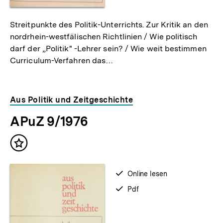
Streitpunkte des Politik-Unterrichts. Zur Kritik an den
nordrhein-westfälischen Richtlinien / Wie politisch
darf der „Politik" -Lehrer sein? / Wie weit bestimmen
Curriculum-Verfahren das…
Aus Politik und Zeitgeschichte
APuZ 9/1976
Inhalt
merken
verfügbar
Online lesen
zum
verfügbar
Pdf
als