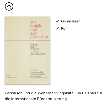
Inhalt
merken
verfügbar
Online lesen
zum
verfügbar
Pdf
als
Parkinson und die Welternährungshilfe. Ein Beispiel für
die internationale Bürokratisierung