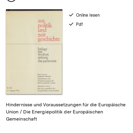
merken
verfügbar
Online lesen
zum
verfügbar
Pdf
als
Hindernisse und Voraussetzungen für die Europäische
Union / Die Energiepolitik der Europäischen
Gemeinschaft