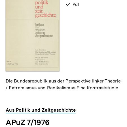
zum
verfügbar
Pdf
als
Die Bundesrepublik aus der Perspektive linker Theorie
/ Extremismus und Radikalismus Eine Kontraststudie
Aus Politik und Zeitgeschichte
APuZ 7/1976