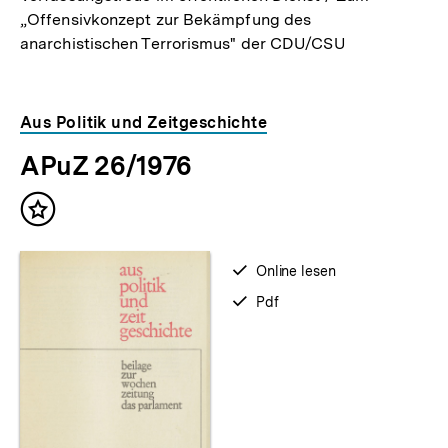
„Offensivkonzept zur Bekämpfung des
anarchistischen Terrorismus" der CDU/CSU
Aus Politik und Zeitgeschichte
APuZ 26/1976
Inhalt
merken
verfügbar
Online lesen
zum
verfügbar
Pdf
als
Zum
Seite