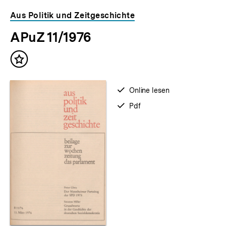
Aus Politik und Zeitgeschichte
APuZ 11/1976
Inhalt
merken
verfügbar
Online lesen
zum
verfügbar
Pdf
als