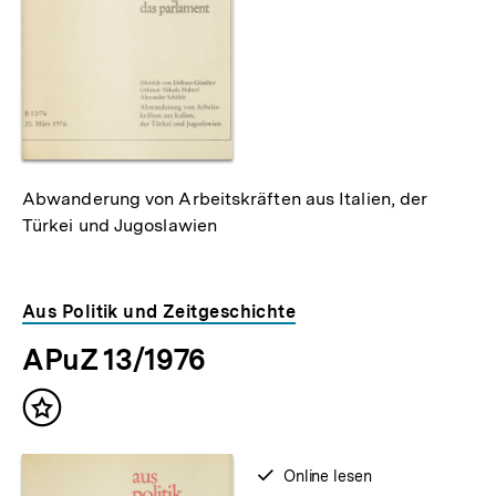
Abwanderung von Arbeitskräften aus Italien, der
Türkei und Jugoslawien
Aus Politik und Zeitgeschichte
APuZ 13/1976
Inhalt
merken
verfügbar
Online lesen