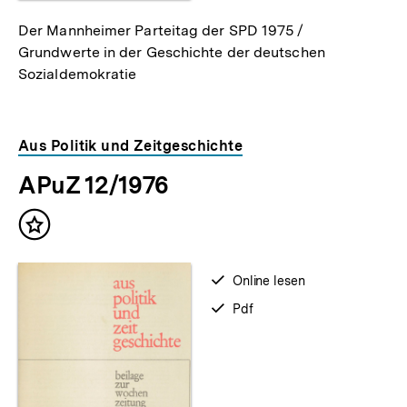
Der Mannheimer Parteitag der SPD 1975 /
Grundwerte in der Geschichte der deutschen
Sozialdemokratie
Aus Politik und Zeitgeschichte
APuZ 12/1976
Inhalt
merken
verfügbar
Online lesen
zum
verfügbar
Pdf
als