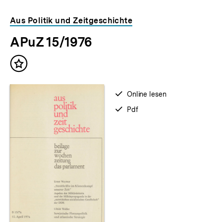
Aus Politik und Zeitgeschichte
APuZ 15/1976
Inhalt
merken
verfügbar
Online lesen
zum
verfügbar
Pdf
als