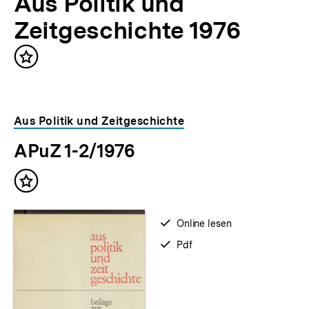
Aus Politik und
Zeitgeschichte 1976
Inhalt
merken
Aus Politik und Zeitgeschichte
APuZ 1-2/1976
Inhalt
merken
verfügbar
Online lesen
zum
verfügbar
Pdf
als