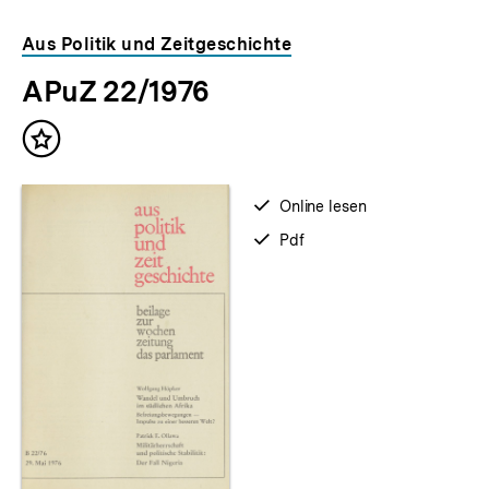
Aus Politik und Zeitgeschichte
APuZ 22/1976
Inhalt
merken
verfügbar
Online lesen
zum
verfügbar
Pdf
als