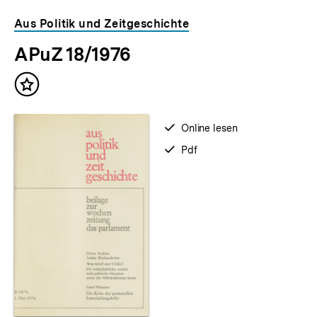
Aus Politik und Zeitgeschichte
APuZ 18/1976
Inhalt
merken
verfügbar
Online lesen
zum
verfügbar
Pdf
als