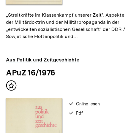
„Streitkräfte im Klassenkampf unserer Zeit". Aspekte
der Militärdoktrin und der Militärpropaganda in der
„entwickelten sozialistischen Gesellschaft" der DDR /
Sowjetische Flottenpolitik und…
Aus Politik und Zeitgeschichte
APuZ 16/1976
Inhalt
merken
verfügbar
Online lesen
zum
verfügbar
Pdf
als