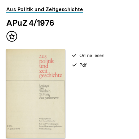
Aus Politik und Zeitgeschichte
APuZ 4/1976
Inhalt
merken
verfügbar
Online lesen
zum
verfügbar
Pdf
als