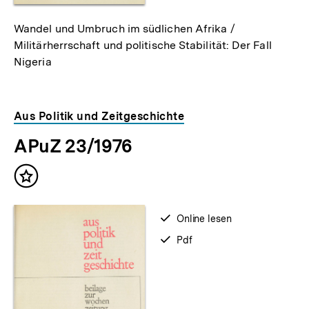
Wandel und Umbruch im südlichen Afrika /
Militärherrschaft und politische Stabilität: Der Fall
Nigeria
Aus Politik und Zeitgeschichte
APuZ 23/1976
Inhalt
merken
verfügbar
Online lesen
zum
verfügbar
Pdf
als