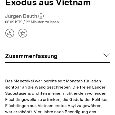
Exodus aus Vietnam
Jürgen Dauth
(Mehr zum Autor)
öffnen
08.09.1979
/ 22 Minuten zu lesen
Teilen
Inhalt
Optionen
merken
anzeigen
auf
Zusammenfassung
Das Menetekel war bereits seit Monaten für jeden
sichtbar an die Wand geschrieben. Die freien Länder
Südostasiens drohten in einer nicht enden wollenden
Flüchtlingswelle zu ertrinken, die Geduld der Politiker,
Flüchtlingen aus Vietnam erstes Asyl zu gewähren,
war erschöpft. Vier Jahre nach Beendigung des