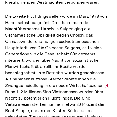
kriegführenden Westmächten verbunden waren.
Die zweite Flüchtlingswelle wurde im März 1978 von
Hanoi selbst ausgelöst. Drei Jahre nach der
Machtübernahme Hanois in Saigon ging die
vietnamesische Obrigkeit gegen Cholon, das
Chinatown der ehemaligen südvietnamesischen
Hauptstadt, vor. Die Chinesen Saigons, seit vielen
Generationen in die Gesellschaft Südvietnams
integriert, wurden über Nacht von sozialistischer
Planwirtschaft überrollt. Ihr Besitz wurde
beschlagnahmt, ihre Betriebe wurden geschlossen.
Als nunmehr nutzlose Städter drohte ihnen die
Zwangsumsiedlung in die neuen Wirtschaftszonen
Zur
[4]
Rund 1, 2 Millionen Sino-Vietnamesen wurden über
Auflö
Nacht zu potentiellen Flüchtlingen. Die Sino-
der
Vietnamesen stellten nunmehr etwa 80 Prozent der
Fußno
Boat People, die an den Küsten Südostasiens
anlandeten. Zunächst waren es vereinzelt kleinere