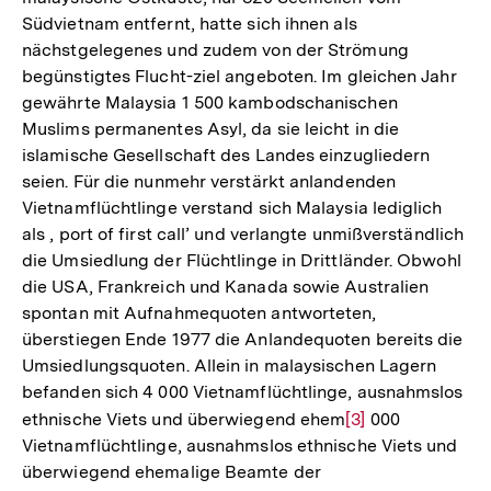
Südvietnam entfernt, hatte sich ihnen als
nächstgelegenes und zudem von der Strömung
begünstigtes Flucht-ziel angeboten. Im gleichen Jahr
gewährte Malaysia 1 500 kambodschanischen
Muslims permanentes Asyl, da sie leicht in die
islamische Gesellschaft des Landes einzugliedern
seien. Für die nunmehr verstärkt anlandenden
Vietnamflüchtlinge verstand sich Malaysia lediglich
als , port of first call’ und verlangte unmißverständlich
die Umsiedlung der Flüchtlinge in Drittländer. Obwohl
die USA, Frankreich und Kanada sowie Australien
spontan mit Aufnahmequoten antworteten,
überstiegen Ende 1977 die Anlandequoten bereits die
Umsiedlungsquoten. Allein in malaysischen Lagern
befanden sich 4 000 Vietnamflüchtlinge, ausnahmslos
ethnische Viets und überwiegend ehem
Zur
[3]
000
Vietnamflüchtlinge, ausnahmslos ethnische Viets und
Auflösung
überwiegend ehemalige Beamte der
der