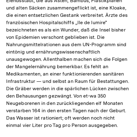
Elendsstadt, die aus Ästen, Bambus, Plastikplanen
und alten Säcken zusammengeflickt ist, eine Kloake,
die einen entsetzlichen Gestank verbreitet. Ärzte des
französischen Hospitalschiffs „Ile de lumire"
bezeichneten es als ein Wunder, daß die Insel bisher
von Epidemien verschont geblieben ist. Die
Nahrungsmittelrationen aus dem UN-Programm sind
eintönig und ernährungswissenschaftlich
unausgewogen. Allenthalben machen sich die Folgen
der Mangelernährung bemerkbar. Es fehlt an
Medikamenten, an einer funktionierenden sanitären
Infrastruktur — und selbst an Raum für Bestattungen.
Die Gräber werden in die spärlichen Lücken zwischen
den Behausungen gezwängt. Von et-wa 350
Neugeborenen in den zurückliegenden elf Monaten
verstarben 164 in den ersten Tagen nach der Geburt.
Das Wasser ist rationiert; oft werden noch nicht
einmal vier Liter pro Tag pro Person ausgegeben.
Zum
Seite