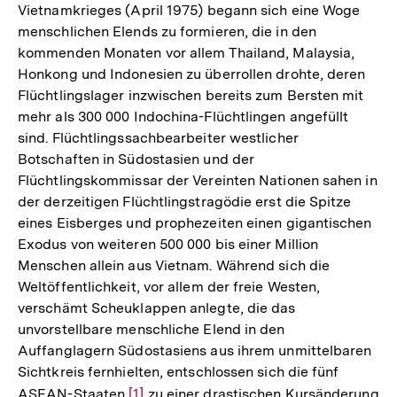
Vietnamkrieges (April 1975) begann sich eine Woge
menschlichen Elends zu formieren, die in den
kommenden Monaten vor allem Thailand, Malaysia,
Honkong und Indonesien zu überrollen drohte, deren
Flüchtlingslager inzwischen bereits zum Bersten mit
mehr als 300 000 Indochina-Flüchtlingen angefüllt
sind. Flüchtlingssachbearbeiter westlicher
Botschaften in Südostasien und der
Flüchtlingskommissar der Vereinten Nationen sahen in
der derzeitigen Flüchtlingstragödie erst die Spitze
eines Eisberges und prophezeiten einen gigantischen
Exodus von weiteren 500 000 bis einer Million
Menschen allein aus Vietnam. Während sich die
Weltöffentlichkeit, vor allem der freie Westen,
verschämt Scheuklappen anlegte, die das
unvorstellbare menschliche Elend in den
Auffanglagern Südostasiens aus ihrem unmittelbaren
Sichtkreis fernhielten, entschlossen sich die fünf
ASEAN-Staaten
Zur
[1]
zu einer drastischen Kursänderung