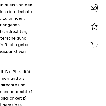
n allein von den
den sich deshalb
Konta
g zu bringen,
0
er angehen.
 Grundrechten,
Merklist
nterscheidung
ansehen
0
Artik
ein Rechtsgebot
im
ugspunkt von
Shop-
Warenko
ansehen
. Die Pluralität
rmen und als
dualrechte und
Menschenrechte 1.
ldlichkeit b)
allgemeines