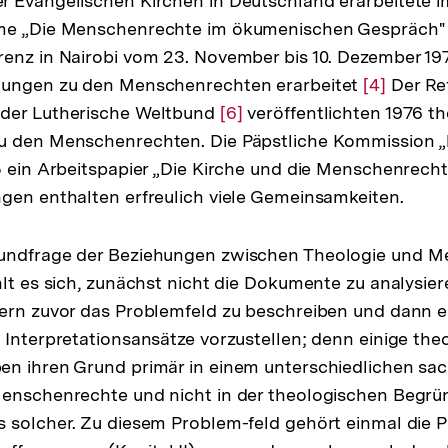
r Evangelischen Kirchen in Deutschland erarbeitete 
hme „Die Menschenrechte im ökumenischen Gespräch
renz in Nairobi vom 23. November bis 10. Dezember 1
lungen zu den Menschenrechten erarbeitet
Zur
[4]
Der Re
der Lutherische Weltbund
Zur
[6]
veröffentlichten 1976 t
Auflösun
 den Menschenrechten. Die Päpstliche Kommission „lu
ung
Auflösung
der
5 ein Arbeitspapier „Die Kirche und die Menschenrech
der
Fußnote
gen enthalten erfreulich viele Gemeinsamkeiten.
e
Fußnote
undfrage der Beziehungen zwischen Theologie und 
hlt es sich, zunächst nicht die Dokumente zu analysie
ern zuvor das Problemfeld zu beschreiben und dann er
 Interpretationsansätze vorzustellen; denn einige the
en ihren Grund primär in einem unterschiedlichen sac
Menschenrechte und nicht in der theologischen Begr
 solcher. Zu diesem Problem-feld gehört einmal die Pl