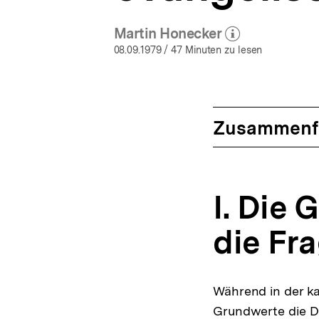
Martin Honecker
(Mehr zum Autor)
öffnen
08.09.1979
/ 47 Minuten zu lesen
Zusammenf
I. Die
die Fr
Während in der k
Grundwerte die D