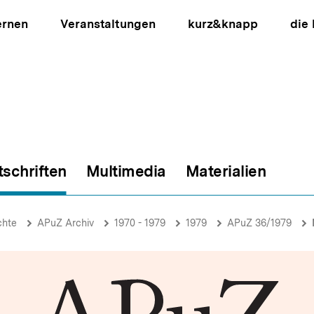
ernen
Veranstaltungen
kurz&knapp
die
tschriften
Multimedia
Materialien
ion
chte
APuZ Archiv
1970 - 1979
1979
APuZ 36/1979