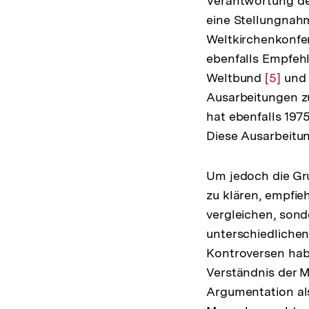
Verantwortung de
eine Stellungna
Weltkirchenkonfe
ebenfalls Empfeh
Weltbund
Zur
[5]
und 
Ausarbeitungen zu
Auflös
hat ebenfalls 197
der
Diese Ausarbeitun
Fußnot
Um jedoch die Gr
zu klären, empfie
vergleichen, sond
unterschiedlichen
Kontroversen hab
Verständnis der 
Argumentation als