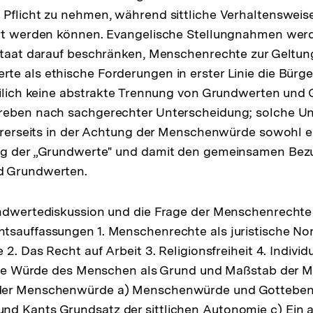
Pflicht zu nehmen, während sittliche Verhaltensweise
ert werden können. Evangelische Stellungnahmen wer
Staat darauf beschränken, Menschenrechte zur Geltun
e als ethische Forderungen in erster Linie die Bürg
eilich keine abstrakte Trennung von Grundwerten und
reben nach sachgerechter Unterscheidung; solche U
dererseits in der Achtung der Menschenwürde sowohl 
ng der „Grundwerte" und damit den gemeinsamen Bez
d Grundwerten.
ndwertediskussion und die Frage der Menschenrechte II
tsauffassungen 1. Menschenrechte als juristische No
 2. Das Recht auf Arbeit 3. Religionsfreiheit 4. Indivi
. Die Würde des Menschen als Grund und Maßstab der 
er Menschenwürde a) Menschenwürde und Gottebenbi
d Kants Grundsatz der sittlichen Autonomie c) Ein 