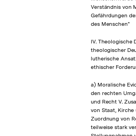
Verständnis von 
Gefährdungen der
des Menschen"
IV. Theologische 
theologischer Deu
lutherische Ansat
ethischer Forder
a) Moralische Ev
den rechten Umga
und Recht V. Zus
von Staat, Kirche
Zuordnung von Re
teilweise stark v
Stellungnahmen we