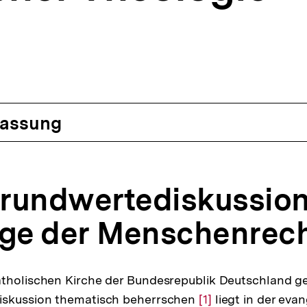
assung
 Grundwertediskussio
age der Menschenrec
atholischen Kirche der Bundesrepublik Deutschland g
iskussion thematisch beherrschen
Zur
[1]
liegt in der eva