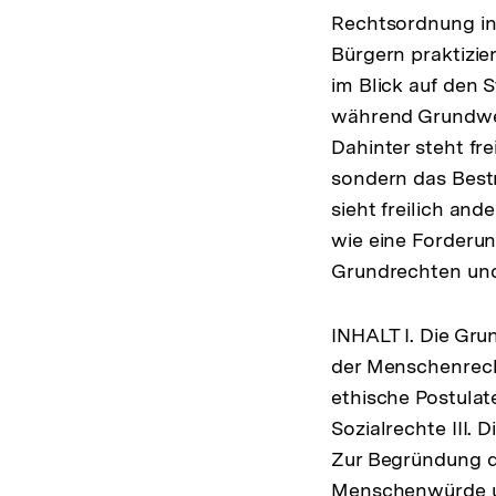
Rechtsordnung in 
Bürgern praktizi
im Blick auf den 
während Grundwert
Dahinter steht fr
sondern das Best
sieht freilich an
wie eine Forderu
Grundrechten un
INHALT I. Die Gru
der Menschenrech
ethische Postulate
Sozialrechte III
Zur Begründung d
Menschenwürde un