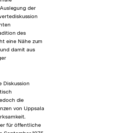
e Auslegung der
wertediskussion
nnten
adition des
cht eine Nähe zum
 und damit aus
ger
e Diskussion
tisch
jedoch die
enzen von Uppsala
rksamkeit.
 für öffentliche