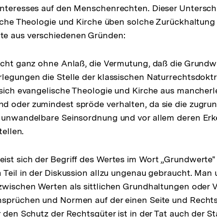
nteresses auf den Menschenrechten. Dieser Unterschi
Auflösung
ische Theologie und Kirche üben solche Zurückhaltung 
der
e aus verschiedenen Gründen:
Fußnote
icht ganz ohne Anlaß, die Vermutung, daß die Grundw
legungen die Stelle der klassischen Naturrechtsdokt
 sich evangelische Theologie und Kirche aus mancherl
d oder zumindest spröde verhalten, da sie die zugru
e unwandelbare Seinsordnung und vor allem deren Erk
tellen.
st sich der Begriff des Wertes im Wort „Grundwerte"
 Teil in der Diskussion allzu ungenau gebraucht. Man 
zwischen Werten als sittlichen Grundhaltungen oder 
nsprüchen und Normen auf der einen Seite und Rechts
 den Schutz der Rechtsgüter ist in der Tat auch der St