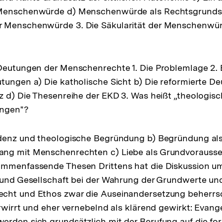
Menschenwürde d) Menschenwürde als Rechtsgrundsa
 Menschenwürde 3. Die Säkularität der Menschenwür
Deutungen der Menschenrechte 1. Die Problemlage 2. 
tungen a) Die katholische Sicht b) Die reformierte De
z d) Die Thesenreihe der EKD 3. Was heißt „theologi
ungen"?
idenz und theologische Begründung b) Begründung als
ng mit Menschenrechten c) Liebe als Grundvorausse
ammenfassende Thesen Drittens hat die Diskussion 
 und Gesellschaft bei der Wahrung der Grundwerte un
cht und Ethos zwar die Auseinandersetzung beherrsc
erwirrt und eher vernebelnd als klärend gewirkt: Evang
rden sich grundsätzlich mit der Berufung auf die fo