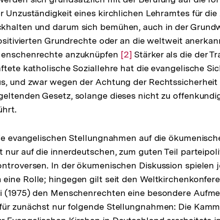
r Unzuständigkeit eines kirchlichen Lehramtes für di
khalten und darum sich bemühen, auch in der Grund
positivierten Grundrechte oder an die weltweit anerka
 Menschenrechte anzuknüpfen
Zur
[2]
Stärker als die der Tr
ftete katholische Soziallehre hat die evangelische Si
Auflösung
us, und zwar wegen der Achtung der Rechtssicherheit
der
eltenden Gesetz, solange dieses nicht zu offenkundi
Fußnote
ührt.
die evangelischen Stellungnahmen auf die ökumenisch
 nur auf die innerdeutschen, zum guten Teil parteipoli
ntroversen. In der ökumenischen Diskussion spielen 
eine Rolle; hingegen gilt seit den Weltkirchenkonfer
bi (1975) den Menschenrechten eine besondere Aufme
ür zunächst nur folgende Stellungnahmen: Die Kammer