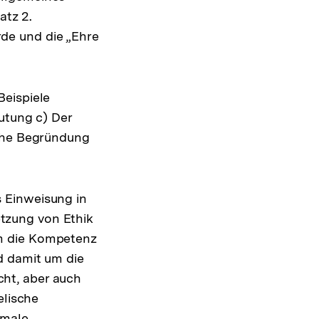
tz 2.
de und die „Ehre
Beispiele
utung c) Der
sche Begründung
 Einweisung in
tzung von Ethik
um die Kompetenz
d damit um die
ht, aber auch
elische
rmale