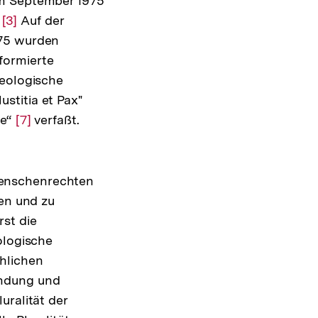
im September 1975
"
Zur
[3]
Auf der
975 wurden
Auflösung
formierte
der
heologische
g
Fußnote
stitia et Pax"
te“
Zur
[7]
verfaßt.
Auflösung
der
Fußnote
Menschenrechten
ren und zu
st die
ologische
hlichen
ündung und
uralität der