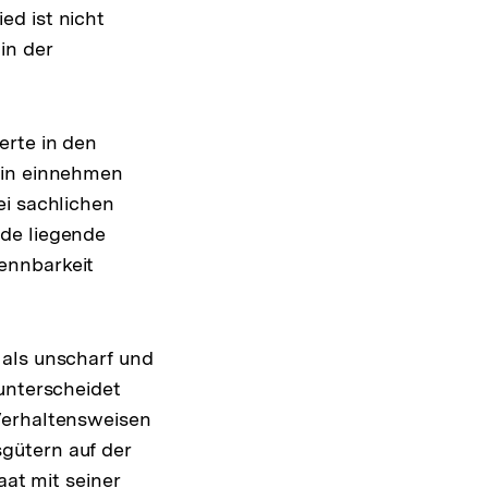
ed ist nicht
in der
erte in den
rin einnehmen
ei sachlichen
nde liegende
ennbarkeit
 als unscharf und
unterscheidet
Verhaltensweisen
gütern auf der
aat mit seiner