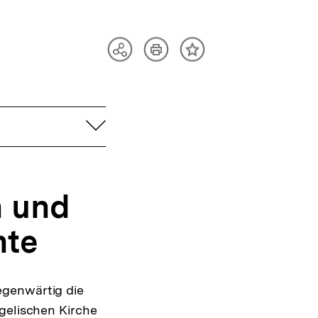
Artikel
Teilen
Inhalt
drucken
Optionen
merken
anzeigen
aufklappen
n und
hte
egenwärtig die
ngelischen Kirche