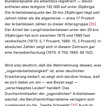
Bundesrepublik als arbeitslos registriert — davon
entfielen aber lediglich 132 000 auf unter 20jährige.
Die Arbeitslosenquote der 20-bis 24jährigen liegt seit
Jahren höher als die allgemeine — etwa 17 Prozent
der Arbeitslosen zählen zu dieser Altersgruppe
Zur
[20]
Der Anteil der Langfristarbeitslosen unter den 20-bis
Auflösun
24jährigen hat sich zwischen 1975 und 1985 fast
der
verdreifacht (1975: 5, 1 Prozent; 1985: 15, 2 Prozent). In
Fußnote
absoluten Zahlen zeigt sich in diesem Zeitraum gar
eine Versiebenfachung (1975: 8 753; 1985: 59 152).
Wird also deutlich, daß die Wahrnehmung dessen, was
„Jugendarbeitslosigkeit“ ist. einer deutlichen
Erweiterung bedarf, so zeigt sich darüber hinaus, daß
es sich dabei um ein — wie Beywl sagt —
„verschlepptes Leiden“ handelt: Das
Durchschnittsalter der „jugendlichen“ Arbeitslosen
wächst; die Berufseintrittsprobleme verlagern sich
zunehmend an die „Zweite Schwelle“
Zur
[21]
Auch im