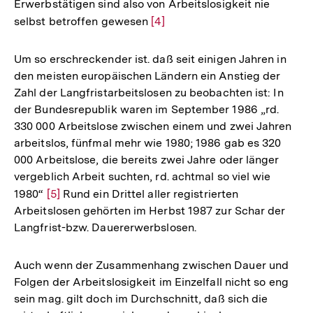
Erwerbstätigen sind also von Arbeitslosigkeit nie
Fußnote
selbst betroffen gewesen
Zur
[4]
Auflösung
der
Um so erschreckender ist. daß seit einigen Jahren in
Fußnote
den meisten europäischen Ländern ein Anstieg der
Zahl der Langfristarbeitslosen zu beobachten ist: In
der Bundesrepublik waren im September 1986 „rd.
330 000 Arbeitslose zwischen einem und zwei Jahren
arbeitslos, fünfmal mehr wie 1980; 1986 gab es 320
000 Arbeitslose, die bereits zwei Jahre oder länger
vergeblich Arbeit suchten, rd. achtmal so viel wie
1980“
Zur
[5]
Rund ein Drittel aller registrierten
Arbeitslosen gehörten im Herbst 1987 zur Schar der
Auflösung
Langfrist-bzw. Dauererwerbslosen.
der
Fußnote
Auch wenn der Zusammenhang zwischen Dauer und
Folgen der Arbeitslosigkeit im Einzelfall nicht so eng
sein mag. gilt doch im Durchschnitt, daß sich die