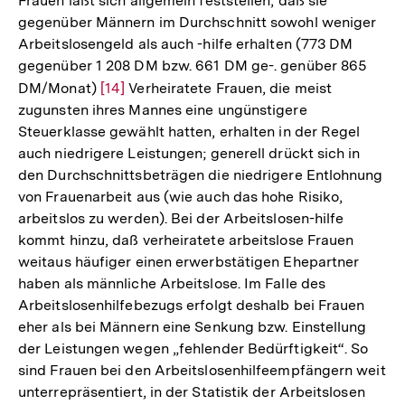
Frauen läßt sich allgemein feststellen, daß sie
gegenüber Männern im Durchschnitt sowohl weniger
Arbeitslosengeld als auch -hilfe erhalten (773 DM
gegenüber 1 208 DM bzw. 661 DM ge-. genüber 865
DM/Monat)
Zur
[14]
Verheiratete Frauen, die meist
zugunsten ihres Mannes eine ungünstigere
Auflösung
Steuerklasse gewählt hatten, erhalten in der Regel
der
auch niedrigere Leistungen; generell drückt sich in
Fußnote
den Durchschnittsbeträgen die niedrigere Entlohnung
von Frauenarbeit aus (wie auch das hohe Risiko,
arbeitslos zu werden). Bei der Arbeitslosen-hilfe
kommt hinzu, daß verheiratete arbeitslose Frauen
weitaus häufiger einen erwerbstätigen Ehepartner
haben als männliche Arbeitslose. Im Falle des
Arbeitslosenhilfebezugs erfolgt deshalb bei Frauen
eher als bei Männern eine Senkung bzw. Einstellung
der Leistungen wegen „fehlender Bedürftigkeit“. So
sind Frauen bei den Arbeitslosenhilfeempfängern weit
unterrepräsentiert, in der Statistik der Arbeitslosen