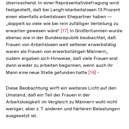
überraschend: In einer Repräsentativbefragung wird
festgestellt, daß bei Langfristarbeitslosen 13 Prozent
einen ebenfalls arbeitslosen Ehepartner haben —
„doppelt so viele wie bei rein zufälliger Verteilung zu
erwarten gewesen wäre“
Zur
[17]
In Großbritannien wurde
ebenso wie in der Bundesrepublik beobachtet, daß
Auflösung
Frauen von Arbeitslosen weit seltener erwerbstätig
der
waren als Frauen von erwerbstätigen Männern;,
Fußnote
zudem ergaben sich Hinweise, daß viele Frauen erst
dann wieder zu arbeiten begannen, wenn auch ihr
Mann eine neue Stelle gefunden hatte
Zur
[18]
-
Auflösung
der
Diese Beobachtung wirft ein weiteres Licht auf den
Fußnote
Umstand, daß ein Teil der Frauen in der
Arbeitslosigkeit im Vergleich zu Männern wohl nicht
weniger, aber z. T. anderen und härteren Belastungen
ausgesetzt ist.