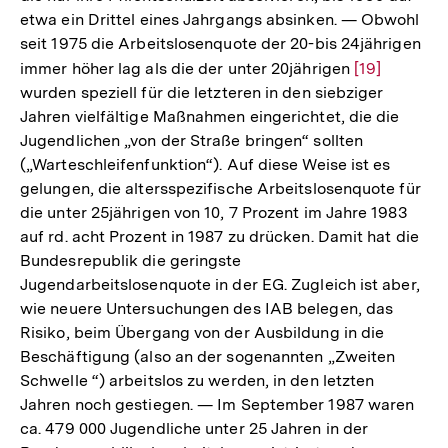
etwa ein Drittel eines Jahrgangs absinken. — Obwohl
seit 1975 die Arbeitslosenquote der 20-bis 24jährigen
immer höher lag als die der unter 20jährigen
Zur
[19]
wurden speziell für die letzteren in den siebziger
Auflösung
Jahren vielfältige Maßnahmen eingerichtet, die die
der
Jugendlichen „von der Straße bringen“ sollten
Fußnote
(„Warteschleifenfunktion“). Auf diese Weise ist es
gelungen, die altersspezifische Arbeitslosenquote für
die unter 25jährigen von 10, 7 Prozent im Jahre 1983
auf rd. acht Prozent in 1987 zu drücken. Damit hat die
Bundesrepublik die geringste
Jugendarbeitslosenquote in der EG. Zugleich ist aber,
wie neuere Untersuchungen des IAB belegen, das
Risiko, beim Übergang von der Ausbildung in die
Beschäftigung (also an der sogenannten „Zweiten
Schwelle “) arbeitslos zu werden, in den letzten
Jahren noch gestiegen. — Im September 1987 waren
ca. 479 000 Jugendliche unter 25 Jahren in der