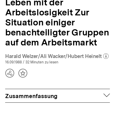
Leben mit der
Arbeitslosigkeit Zur
Situation einiger
benachteiligter Gruppen
auf dem Arbeitsmarkt
Harald Welzer/Ali Wacker/Hubert Heinelt
(Mehr zum Autor)
öffne
16.09.1988
/ 32 Minuten zu lesen
Teilen
Inhalt
Optionen
merken
anzeigen
auf
Zusammenfassung