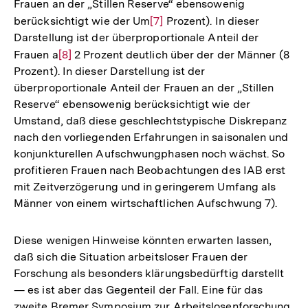
Frauen an der „Stillen Reserve“ ebensowenig
berücksichtigt wie der Um
Zur
[7]
Prozent). In dieser
Darstellung ist der überproportionale Anteil der
Auflösung
Frauen a
Zur
[8]
2 Prozent deutlich über der der Männer (8
der
Prozent). In dieser Darstellung ist der
Auflösung
Fußnote
überproportionale Anteil der Frauen an der „Stillen
der
Reserve“ ebensowenig berücksichtigt wie der
Fußnote
Umstand, daß diese geschlechtstypische Diskrepanz
nach den vorliegenden Erfahrungen in saisonalen und
konjunkturellen Aufschwungphasen noch wächst. So
profitieren Frauen nach Beobachtungen des IAB erst
mit Zeitverzögerung und in geringerem Umfang als
Männer von einem wirtschaftlichen Aufschwung 7).
Diese wenigen Hinweise könnten erwarten lassen,
daß sich die Situation arbeitsloser Frauen der
Forschung als besonders klärungsbedürftig darstellt
— es ist aber das Gegenteil der Fall. Eine für das
zweite Bremer Symposium zur Arbeitslosenforschung