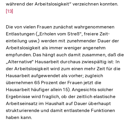
während der Arbeitslosigkeit“ verzeichnen konnten.
Zur
der
[13]
Aufl
Fußnote
der
Fußn
Die von vielen Frauen zunächst wahrgenommenen
Entlastungen („Erholen vom Streß“, freiere Zeit-
einteilung usw.) werden mit zunehmender Dauer der
Arbeitslosigkeit als immer weniger angenehm
empfunden. Das hängt auch damit zusammen, daß die
„Alternative“ Hausarbeit durchaus zwiespältig ist: In
der Arbeitslosigkeit wird zum einen mehr Zeit für die
Hausarbeit aufgewendet als vorher; zugleich
übernehmen 65 Prozent der Frauen jetzt die
Hausarbeit häufiger allein 15). Angesichts solcher
Ergebnisse wird fraglich, ob der zeitlich elastische
Arbeitseinsatz im Haushalt auf Dauer überhaupt
strukturierende und damit entlastende Funktionen
haben kann.