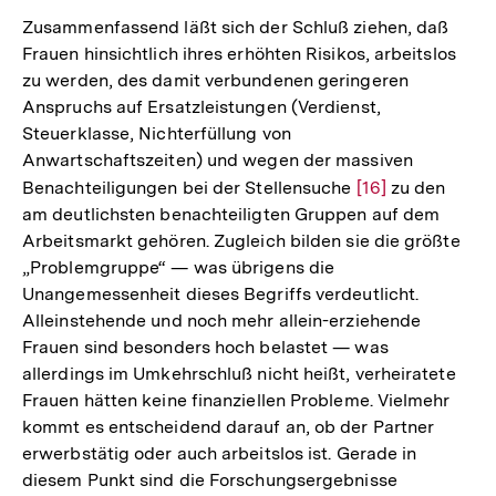
Zusammenfassend läßt sich der Schluß ziehen, daß
Frauen hinsichtlich ihres erhöhten Risikos, arbeitslos
zu werden, des damit verbundenen geringeren
Anspruchs auf Ersatzleistungen (Verdienst,
Steuerklasse, Nichterfüllung von
Anwartschaftszeiten) und wegen der massiven
Benachteiligungen bei der Stellensuche
Zur
[16]
zu den
am deutlichsten benachteiligten Gruppen auf dem
Auflösung
Arbeitsmarkt gehören. Zugleich bilden sie die größte
der
„Problemgruppe“ — was übrigens die
Fußnote
Unangemessenheit dieses Begriffs verdeutlicht.
Alleinstehende und noch mehr allein-erziehende
Frauen sind besonders hoch belastet — was
allerdings im Umkehrschluß nicht heißt, verheiratete
Frauen hätten keine finanziellen Probleme. Vielmehr
kommt es entscheidend darauf an, ob der Partner
erwerbstätig oder auch arbeitslos ist. Gerade in
diesem Punkt sind die Forschungsergebnisse