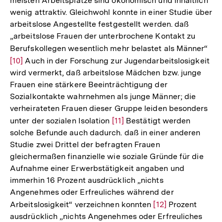
meisten Arbeitsplätze sind ökonomisch und inhaltlich
wenig attraktiv. Gleichwohl konnte in einer Studie über
arbeitslose Angestellte festgestellt werden. daß
„arbeitslose Frauen der unterbrochene Kontakt zu
Berufskollegen wesentlich mehr belastet als Männer“
Zur
[10]
Auch in der Forschung zur Jugendarbeitslosigkeit
Auf
wird vermerkt, daß arbeitslose Mädchen bzw. junge
der
Frauen eine stärkere Beeinträchtigung der
Fuß
Sozialkontakte wahrnehmen als junge Männer; die
verheirateten Frauen dieser Gruppe leiden besonders
unter der sozialen Isolation
Zur
[11]
Bestätigt werden
solche Befunde auch dadurch. daß in einer anderen
Auflösung
Studie zwei Drittel der befragten Frauen
der
gleichermaßen finanzielle wie soziale Gründe für die
Fußnote
Aufnahme einer Erwerbstätigkeit angaben und
immerhin 16 Prozent ausdrücklich „nichts
Angenehmes oder Erfreuliches während der
Arbeitslosigkeit“ verzeichnen konnten
Zur
[12]
Prozent
ausdrücklich „nichts Angenehmes oder Erfreuliches
Auflösung