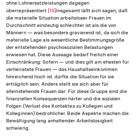
ohne Lohnersatzleistungen dagegen
überrepräsentiert
Zur
[15]
Insgesamt läßt sich sagen, daß
die materielle Situation arbeitsloser Frauen im
Auflösung
Durchschnitt eindeutig schlechter ist als die von
der
Männern — was besonders gravierend ist, da sich die
Fußnote
materielle Lage als wesentliche Bestimmungsgröße
der entstehenden psychosozialen Belastungen
erwiesen hat. Diese Aussage bedarf freilich einer
Einschränkung: Sofern — und dies gilt am ehesten für
verheiratete Frauen — das Haushaltseinkommen
hinreichend hoch ist. dürfte die Situation für sie
erträglich sein. Anders stellt sie sich aber für
alleinstehende Frauen dar: Für diese Gruppe sind die
finanziellen Konsequenzen härter und die sozialen
Folgen (Verlust des Kontaktes zu Kollegen und
Kolleginnen) bedrohlicher. Beide Aspekte machen die
Bewältigung lang anhaltender Arbeitslosigkeit
schwierig.