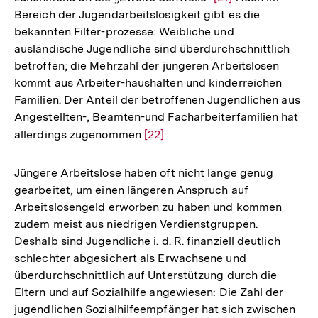
Bereich der Jugendarbeitslosigkeit gibt es die
Auflösung
bekannten Filter-prozesse: Weibliche und
der
ausländische Jugendliche sind überdurchschnittlich
Fußnote
betroffen; die Mehrzahl der jüngeren Arbeitslosen
kommt aus Arbeiter-haushalten und kinderreichen
Familien. Der Anteil der betroffenen Jugendlichen aus
Angestellten-, Beamten-und Facharbeiterfamilien hat
allerdings zugenommen
Zur
[22]
Auflösung
der
Jüngere Arbeitslose haben oft nicht lange genug
Fußnote
gearbeitet, um einen längeren Anspruch auf
Arbeitslosengeld erworben zu haben und kommen
zudem meist aus niedrigen Verdienstgruppen.
Deshalb sind Jugendliche i. d. R. finanziell deutlich
schlechter abgesichert als Erwachsene und
überdurchschnittlich auf Unterstützung durch die
Eltern und auf Sozialhilfe angewiesen: Die Zahl der
Zum
jugendlichen Sozialhilfeempfänger hat sich zwischen
Seite