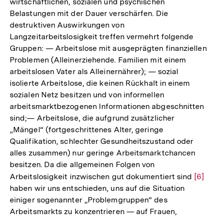
wirtschaftlichen, sozialen und psychischen
Belastungen mit der Dauer verschärfen. Die
destruktiven Auswirkungen von
Langzeitarbeitslosigkeit treffen vermehrt folgende
Gruppen: — Arbeitslose mit ausgeprägten finanziellen
Problemen (Alleinerziehende. Familien mit einem
arbeitslosen Vater als Alleinernährer); — sozial
isolierte Arbeitslose, die keinen Rückhalt in einem
sozialen Netz besitzen und von informellen
arbeitsmarktbezogenen Informationen abgeschnitten
sind;— Arbeitslose, die aufgrund zusätzlicher
„Mängel“ (fortgeschrittenes Alter, geringe
Qualifikation, schlechter Gesundheitszustand oder
alles zusammen) nur geringe Arbeitsmarktchancen
besitzen. Da die allgemeinen Folgen von
Arbeitslosigkeit inzwischen gut dokumentiert sind
Zur
[6]
haben wir uns entschieden, uns auf die Situation
Auflö
einiger sogenannter „Problemgruppen“ des
der
Arbeitsmarkts zu konzentrieren — auf Frauen,
Fußno