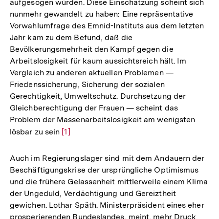
aufgesogen würden. Diese Einschätzung scheint sich
nunmehr gewandelt zu haben: Eine repräsentative
Vorwahlumfrage des Emnid-Instituts aus dem letzten
Jahr kam zu dem Befund, daß die
Bevölkerungsmehrheit den Kampf gegen die
Arbeitslosigkeit für kaum aussichtsreich hält. Im
Vergleich zu anderen aktuellen Problemen —
Friedenssicherung, Sicherung der sozialen
Gerechtigkeit, Umweltschutz. Durchsetzung der
Gleichberechtigung der Frauen — scheint das
Problem der Massenarbeitslosigkeit am wenigsten
lösbar zu sein
Zur
[1]
Auflösung
der
Auch im Regierungslager sind mit dem Andauern der
Fußnote
Beschäftigungskrise der ursprüngliche Optimismus
und die frühere Gelassenheit mittlerweile einem Klima
der Ungeduld, Verdächtigung und Gereiztheit
gewichen. Lothar Späth. Ministerpräsident eines eher
prosperierenden Bundeslandes, meint, mehr Druck