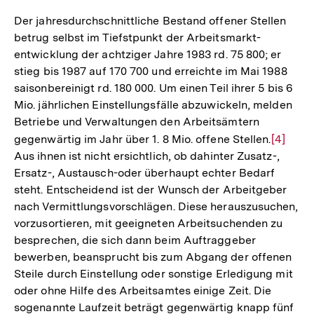
Der jahresdurchschnittliche Bestand offener Stellen
betrug selbst im Tiefstpunkt der Arbeitsmarkt-
entwicklung der achtziger Jahre 1983 rd. 75 800; er
stieg bis 1987 auf 170 700 und erreichte im Mai 1988
saisonbereinigt rd. 180 000. Um einen Teil ihrer 5 bis 6
Mio. jährlichen Einstellungsfälle abzuwickeln, melden
Betriebe und Verwaltungen den Arbeitsämtern
gegenwärtig im Jahr über 1. 8 Mio. offene Stellen.
Zur
[4]
Aus ihnen ist nicht ersichtlich, ob dahinter Zusatz-,
Auflösu
Ersatz-, Austausch-oder überhaupt echter Bedarf
der
steht. Entscheidend ist der Wunsch der Arbeitgeber
Fußnot
nach Vermittlungsvorschlägen. Diese herauszusuchen,
vorzusortieren, mit geeigneten Arbeitsuchenden zu
besprechen, die sich dann beim Auftraggeber
bewerben, beansprucht bis zum Abgang der offenen
Steile durch Einstellung oder sonstige Erledigung mit
oder ohne Hilfe des Arbeitsamtes einige Zeit. Die
sogenannte Laufzeit beträgt gegenwärtig knapp fünf