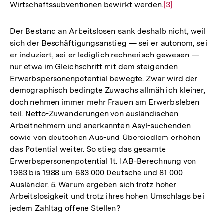
Wirtschaftssubventionen bewirkt werden.
Zur
[3]
Auflösung
der
Der Bestand an Arbeitslosen sank deshalb nicht, weil
Fußnote
sich der Beschäftigungsanstieg — sei er autonom, sei
er induziert, sei er lediglich rechnerisch gewesen —
nur etwa im Gleichschritt mit dem steigenden
Erwerbspersonenpotential bewegte. Zwar wird der
demographisch bedingte Zuwachs allmählich kleiner,
doch nehmen immer mehr Frauen am Erwerbsleben
teil. Netto-Zuwanderungen von ausländischen
Arbeitnehmern und anerkannten Asyl-suchenden
sowie von deutschen Aus-und Übersiedlem erhöhen
das Potential weiter. So stieg das gesamte
Erwerbspersonenpotential 1t. IAB-Berechnung von
1983 bis 1988 um 683 000 Deutsche und 81 000
Ausländer. 5. Warum ergeben sich trotz hoher
Arbeitslosigkeit und trotz ihres hohen Umschlags bei
jedem Zahltag offene Stellen?