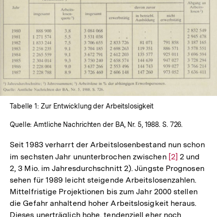
In
Lightbox
öffnen
Tabelle 1: Zur Entwicklung der Arbeitslosigkeit
Quelle: Amtliche Nachrichten der BA, Nr. 5, 1988. S. 726.
Seit 1983 verharrt der Arbeitslosenbestand nun schon
im sechsten Jahr ununterbrochen zwischen
Zur
[2]
2 und
2, 3 Mio. im Jahresdurchschnitt 2). Jüngste Prognosen
Auflösung
sehen für 1989 leicht steigende Arbeitslosenzahlen.
der
Mittelfristige Projektionen bis zum Jahr 2000 stellen
Fußnote
die Gefahr anhaltend hoher Arbeitslosigkeit heraus.
Dieses unerträglich hohe, tendenziell eher noch