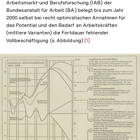
Arbeitsmarkt-und Berufsforschung (IAB) der
Bundesanstalt für Arbeit (BA) belegt bis zum Jahr
2000 selbst bei recht optimistischen Annahmen für
das Potential und den Bedarf an Arbeitskräften
(mittlere Varianten) die Fortdauer fehlender
Vollbeschäftigung (s. Abbildung)
Zur
[1]
Auflösung
der
Fußnote
In
Lightbox
öffnen