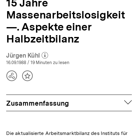
15 Jahre
Massenarbeitslosigkeit
—. Aspekte einer
Halbzeitbilanz
Jürgen Kühl
(Mehr zum Autor)
öffnen
16.09.1988
/ 19 Minuten zu lesen
Teilen
Inhalt
Optionen
merken
anzeigen
auf
Zusammenfassung
Die aktualisierte Arbeitsmarktbilanz des Instituts für