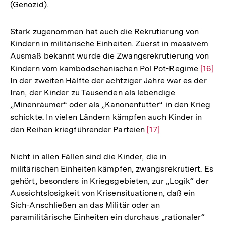
(Genozid).
Stark zugenommen hat auch die Rekrutierung von
Kindern in militärische Einheiten. Zuerst in massivem
Ausmaß bekannt wurde die Zwangsrekrutierung von
Kindern vom kambodschanischen Pol Pot-Regime
Zur
[16]
In der zweiten Hälfte der achtziger Jahre war es der
Auflö
Iran, der Kinder zu Tausenden als lebendige
der
„Minenräumer“ oder als „Kanonenfutter“ in den Krieg
Fußno
schickte. In vielen Ländern kämpfen auch Kinder in
den Reihen kriegführender Parteien
Zur
[17]
Auflösung
der
Nicht in allen Fällen sind die Kinder, die in
Fußnote
militärischen Einheiten kämpfen, zwangsrekrutiert. Es
gehört, besonders in Kriegsgebieten, zur „Logik“ der
Aussichtslosigkeit von Krisensituationen, daß ein
Sich-Anschließen an das Militär oder an
paramilitärische Einheiten ein durchaus „rationaler“