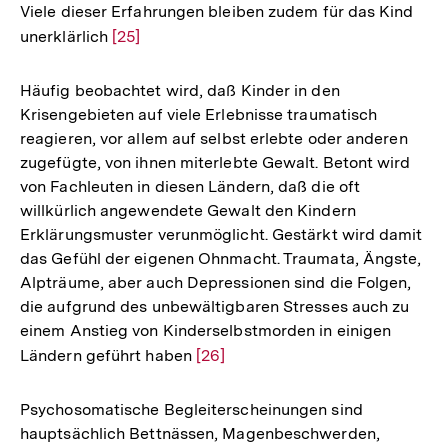
Viele dieser Erfahrungen bleiben zudem für das Kind
unerklärlich
Zur
[25]
Auflösung
der
Häufig beobachtet wird, daß Kinder in den
Fußnote
Krisengebieten auf viele Erlebnisse traumatisch
reagieren, vor allem auf selbst erlebte oder anderen
zugefügte, von ihnen miterlebte Gewalt. Betont wird
von Fachleuten in diesen Ländern, daß die oft
willkürlich angewendete Gewalt den Kindern
Erklärungsmuster verunmöglicht. Gestärkt wird damit
das Gefühl der eigenen Ohnmacht. Traumata, Ängste,
Alpträume, aber auch Depressionen sind die Folgen,
die aufgrund des unbewältigbaren Stresses auch zu
einem Anstieg von Kinderselbstmorden in einigen
Ländern geführt haben
Zur
[26]
Auflösung
der
Psychosomatische Begleiterscheinungen sind
Fußnote
hauptsächlich Bettnässen, Magenbeschwerden,