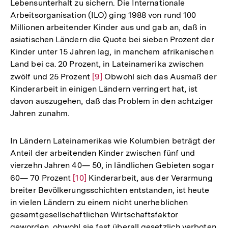
Lebensunterhalt zu sichern. Die Internationale
Arbeitsorganisation (ILO) ging 1988 von rund 100
Millionen arbeitender Kinder aus und gab an, daß in
asiatischen Ländern die Quote bei sieben Prozent der
Kinder unter 15 Jahren lag, in manchem afrikanischen
Land bei ca. 20 Prozent, in Lateinamerika zwischen
zwölf und 25 Prozent
Zur
[9]
Obwohl sich das Ausmaß der
Kinderarbeit in einigen Ländern verringert hat, ist
Auflösung
davon auszugehen, daß das Problem in den achtziger
der
Jahren zunahm.
Fußnote
In Ländern Lateinamerikas wie Kolumbien beträgt der
Anteil der arbeitenden Kinder zwischen fünf und
vierzehn Jahren 40— 50, in ländlichen Gebieten sogar
60— 70 Prozent
Zur
[10]
Kinderarbeit, aus der Verarmung
breiter Bevölkerungsschichten entstanden, ist heute
Auflösung
in vielen Ländern zu einem nicht unerheblichen
der
gesamtgesellschaftlichen Wirtschaftsfaktor
Fußnote
geworden, obwohl sie fast überall gesetzlich verboten