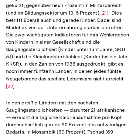
gekürzt, gegenüber neun Prozent im Militärbereich
(und im Bildungssektor um 10, 5 Prozent)
Zur
[21]
-Dies
betrifft überall auch und gerade Kinder. Dabei sind
Auflösung
Mädchen von der Unterernährung stärker betroffen.
der
Die zwei wichtigsten Indikatoren für das Wohlergehen
Fußnote
von Kindern in einer Gesellschaft sind die
Säuglingssterblichkeit (Kinder unter fünf Jahre, SRU
5J) und die Kleinkindsterblichkeit (Kinder bis ein Jahr,
KKSR). In den Zahlen von 1988 ausgedrückt, gibt es
noch immer fünfzehn Länder, in denen jedes fünfte
Neugeborene das sechste Lebensjahr nicht erreicht
Zur
[22]
Aufl
der
Fußn
In den dreißig Ländern mit den höchsten
Säuglingssterblichkeiten — darunter 21 afrikanische
— erreicht die tägliche Kalorienaufnahme pro Kopf
durchschnittlich gerade 90 Prozent des notwendigen
Bedarfs. In Mosambik (69 Prozent), Tschad (69