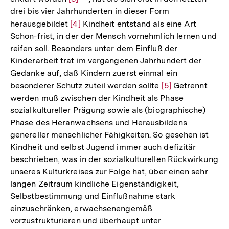
drei bis vier Jahrhunderten in dieser Form
der
Auflösung
der
herausgebildet
Zur
[4]
Kindheit entstand als eine Art
Fußnote
der
Fußnote
Schon-frist, in der der Mensch vornehmlich lernen und
Auflösung
Fußnote
reifen soll. Besonders unter dem Einfluß der
der
Kinderarbeit trat im vergangenen Jahrhundert der
Fußnote
Gedanke auf, daß Kindern zuerst einmal ein
besonderer Schutz zuteil werden sollte
Zur
[5]
Getrennt
werden muß zwischen der Kindheit als Phase
Auflösung
sozialkultureller Prägung sowie als (biographische)
der
Phase des Heranwachsens und Herausbildens
Fußnote
genereller menschlicher Fähigkeiten. So gesehen ist
Kindheit und selbst Jugend immer auch defizitär
beschrieben, was in der sozialkulturellen Rückwirkung
unseres Kulturkreises zur Folge hat, über einen sehr
langen Zeitraum kindliche Eigenständigkeit,
Selbstbestimmung und Einflußnahme stark
einzuschränken, erwachsenengemäß
vorzustrukturieren und überhaupt unter