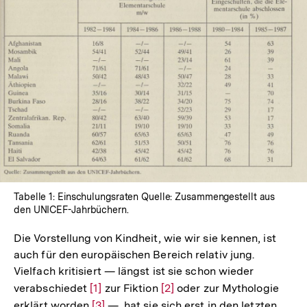
In
Lightbox
öffnen
Tabelle 1: Einschulungsraten Quelle: Zusammengestellt aus
den UNICEF-Jahrbüchern.
Die Vorstellung von Kindheit, wie wir sie kennen, ist
auch für den europäischen Bereich relativ jung.
Vielfach kritisiert — längst ist sie schon wieder
verabschiedet
Zur
[1]
zur Fiktion
Zur
[2]
oder zur Mythologie
erklärt worden
Auflösung
Zur
[3]
—, hat sie sich erst in den letzten
Auflösung