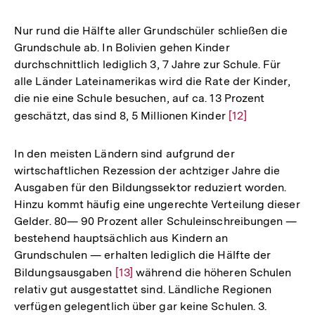
Nur rund die Hälfte aller Grundschüler schließen die
Grundschule ab. In Bolivien gehen Kinder
durchschnittlich lediglich 3, 7 Jahre zur Schule. Für
alle Länder Lateinamerikas wird die Rate der Kinder,
die nie eine Schule besuchen, auf ca. 13 Prozent
geschätzt, das sind 8, 5 Millionen Kinder
Zur
[12]
Auflösung
der
In den meisten Ländern sind aufgrund der
Fußnote
wirtschaftlichen Rezession der achtziger Jahre die
Ausgaben für den Bildungssektor reduziert worden.
Hinzu kommt häufig eine ungerechte Verteilung dieser
Gelder. 80— 90 Prozent aller Schuleinschreibungen —
bestehend hauptsächlich aus Kindern an
Grundschulen — erhalten lediglich die Hälfte der
Bildungsausgaben
Zur
[13]
während die höheren Schulen
relativ gut ausgestattet sind. Ländliche Regionen
Auflösung
verfügen gelegentlich über gar keine Schulen. 3.
der