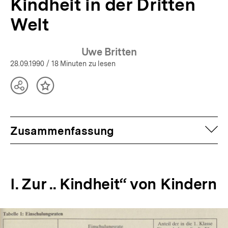
Kindheit in der Dritten
Welt
Uwe Britten
28.09.1990
/ 18 Minuten zu lesen
Teilen
Inhalt
Optionen
merken
anzeigen
auf
Zusammenfassung
I. Zur .. Kindheit“ von Kindern