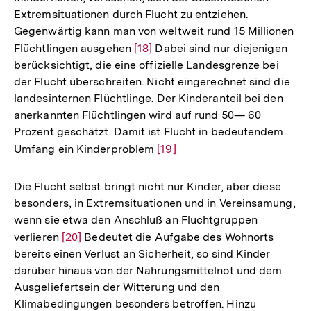
Extremsituationen durch Flucht zu entziehen.
Gegenwärtig kann man von weltweit rund 15 Millionen
Flüchtlingen ausgehen
Zur
[18]
Dabei sind nur diejenigen
berücksichtigt, die eine offizielle Landesgrenze bei
Auflösung
der Flucht überschreiten. Nicht eingerechnet sind die
der
landesinternen Flüchtlinge. Der Kinderanteil bei den
Fußnote
anerkannten Flüchtlingen wird auf rund 50— 60
Prozent geschätzt. Damit ist Flucht in bedeutendem
Umfang ein Kinderproblem
Zur
[19]
Auflösung
der
Die Flucht selbst bringt nicht nur Kinder, aber diese
Fußnote
besonders, in Extremsituationen und in Vereinsamung,
wenn sie etwa den Anschluß an Fluchtgruppen
verlieren
Zur
[20]
Bedeutet die Aufgabe des Wohnorts
bereits einen Verlust an Sicherheit, so sind Kinder
Auflösung
darüber hinaus von der Nahrungsmittelnot und dem
der
Ausgeliefertsein der Witterung und den
Fußnote
Klimabedingungen besonders betroffen. Hinzu