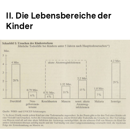
Auflösung
der
II. Die Lebensbereiche der
Fußnote
Kinder
In
Lightbox
öffnen