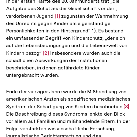
In der ersten Hälfte des 20. Jahrhunderts trat „die
Aufgabe des Schutzes der Gesellschaft vor der ,
verdorbenen Jugend
Zur
[1]
zugunsten der Wahrnehmung
des Unrechts gegen Kinder als eigenständige
Auflösung
Persönlichkeiten in den Hintergrund“ 1). Es bestand
der
ein umfassender Begriff von Kinderschutz, „der sich
Fußnote
auf die Lebensbedingungen und die Lebens-welt von
Kindern bezog“
Zur
[2]
Insbesondere wurden auch die
schädlichen Auswirkungen der Institutionen
Auflösung
beschrieben, in denen gefährdete Kinder
der
untergebracht wurden.
Fußnote
Ende der vierziger Jahre wurde die Mißhandlung von
amerikanischen Ärzten als spezifisches medizinisches
Syndrom der Schädigung von Kindern beschrieben
Zur
[3]
Die Beschreibung dieses Syndroms lenkte den Blick
Auflö
vor allem auf Familien und mißhandelnde Eltern. In der
der
Folge verstärkten wissenschaftliche Forschung,
Fußn
journalistische Berichterstattung und das