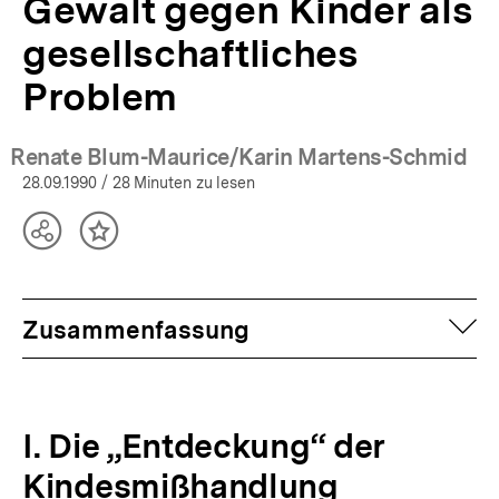
Gewalt gegen Kinder als
gesellschaftliches
Problem
Renate Blum-Maurice/Karin Martens-Schmid
28.09.1990
/ 28 Minuten zu lesen
Teilen
Inhalt
Optionen
merken
anzeigen
auf
Zusammenfassung
I. Die „Entdeckung“ der
Kindesmißhandlung