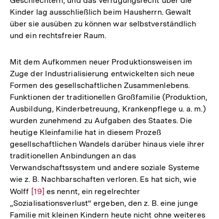
Geschlechtern, und das Verfügungsrecht über die
Kinder lag ausschließlich beim Hausherrn. Gewalt
über sie ausüben zu können war selbstverständlich
und ein rechtsfreier Raum.
Mit dem Aufkommen neuer Produktionsweisen im
Zuge der Industrialisierung entwickelten sich neue
Formen des gesellschaftlichen Zusammenlebens.
Funktionen der traditionellen Großfamilie (Produktion,
Ausbildung, Kinderbetreuung, Krankenpflege u. a. m.)
wurden zunehmend zu Aufgaben des Staates. Die
heutige Kleinfamilie hat in diesem Prozeß
gesellschaftlichen Wandels darüber hinaus viele ihrer
traditionellen Anbindungen an das
Verwandschaftssystem und andere soziale Systeme
wie z. B. Nachbarschaften verloren. Es hat sich, wie
Wolff
Zur
[19]
es nennt, ein regelrechter
„Sozialisationsverlust“ ergeben, den z. B. eine junge
Auflösung
Familie mit kleinen Kindern heute nicht ohne weiteres
der