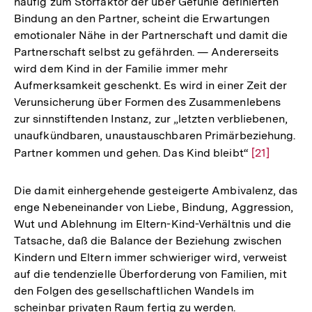
häufig zum Störfaktor der über Gefühle definierten
Bindung an den Partner, scheint die Erwartungen
emotionaler Nähe in der Partnerschaft und damit die
Partnerschaft selbst zu gefährden. — Andererseits
wird dem Kind in der Familie immer mehr
Aufmerksamkeit geschenkt. Es wird in einer Zeit der
Verunsicherung über Formen des Zusammenlebens
zur sinnstiftenden Instanz, zur „letzten verbliebenen,
unaufkündbaren, unaustauschbaren Primärbeziehung.
Partner kommen und gehen. Das Kind bleibt“
Zur
[21]
Auflösung
der
Die damit einhergehende gesteigerte Ambivalenz, das
Fußnote
enge Nebeneinander von Liebe, Bindung, Aggression,
Wut und Ablehnung im Eltern-Kind-Verhältnis und die
Tatsache, daß die Balance der Beziehung zwischen
Kindern und Eltern immer schwieriger wird, verweist
auf die tendenzielle Überforderung von Familien, mit
den Folgen des gesellschaftlichen Wandels im
scheinbar privaten Raum fertig zu werden.