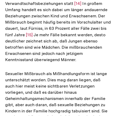
Verwandtschaftsbeziehungen statt
Zur
[14]
In großem
Umfang handelt es sich dabei um länger andauernde
Auflösung
Beziehungen zwischen Kind und Erwachsenem. Der
der
Mißbrauch beginnt häufig bereits im Vorschulalter und
Fußnote
dauert, laut Fürniss, in 63 Prozent aller Fälle zwei bis
fünf Jahre
Zur
[15]
Je mehr Fälle bekannt werden, desto
deutlicher zeichnet sich ab, daß Jungen ebenso
Auflösung
betroffen sind wie Mädchen. Die mißbrauchenden
der
Erwachsenen sind jedoch nach jetzigem
Fußnote
Kenntnisstand überwiegend Männer.
Sexueller Mißbrauch als Mißhandlungsform ist lange
unterschätzt worden. Dies mag daran liegen, daß
auch hier meist keine sichtbaren Verletzungen
vorliegen, und daß es darüber hinaus
Geheimhaltungsmechanismen innerhalb der Familie
gibt, aber auch daran, daß sexuelle Beziehungen zu
Kindern in der Familie hochgradig tabuisiert sind. Sie