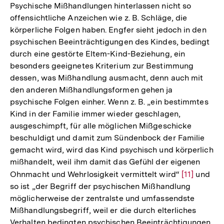
Psychische Mißhandlungen hinterlassen nicht so
offensichtliche Anzeichen wie z. B. Schläge, die
körperliche Folgen haben. Engfer sieht jedoch in den
psychischen Beeinträchtigungen des Kindes, bedingt
durch eine gestörte Eltem-Kind-Beziehung, ein
besonders geeignetes Kriterium zur Bestimmung
dessen, was Mißhandlung ausmacht, denn auch mit
den anderen Mißhandlungsformen gehen ja
psychische Folgen einher. Wenn z. B. „ein bestimmtes
Kind in der Familie immer wieder geschlagen,
ausgeschimpft, für alle möglichen Mißgeschicke
beschuldigt und damit zum Sündenbock der Familie
gemacht wird, wird das Kind psychisch und körperlich
mißhandelt, weil ihm damit das Gefühl der eigenen
Ohnmacht und Wehrlosigkeit vermittelt wird“
Zur
[11]
und
so ist „der Begriff der psychischen Mißhandlung
Auflösung
möglicherweise der zentralste und umfassendste
der
Mißhandlungsbegriff, weil er die durch elterliches
Fußnote
Verhalten bedingten psychischen Beeinträchtigungen