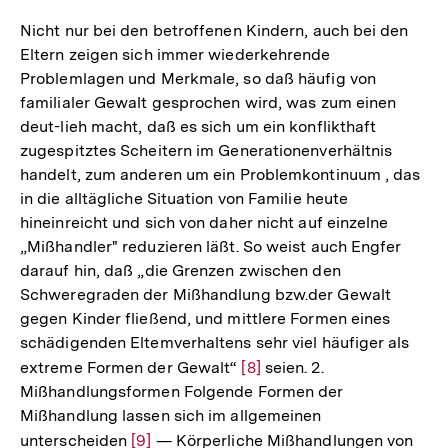
Nicht nur bei den betroffenen Kindern, auch bei den
Eltern zeigen sich immer wiederkehrende
Problemlagen und Merkmale, so daß häufig von
familialer Gewalt gesprochen wird, was zum einen
deut-lieh macht, daß es sich um ein konflikthaft
zugespitztes Scheitern im Generationenverhältnis
handelt, zum anderen um ein Problemkontinuum , das
in die alltägliche Situation von Familie heute
hineinreicht und sich von daher nicht auf einzelne
„Mißhandler" reduzieren läßt. So weist auch Engfer
darauf hin, daß „die Grenzen zwischen den
Schweregraden der Mißhandlung bzw.der Gewalt
gegen Kinder fließend, und mittlere Formen eines
schädigenden Eltemverhaltens sehr viel häufiger als
extreme Formen der Gewalt“
Zur
[8]
seien. 2.
Mißhandlungsformen Folgende Formen der
Auflösung
Mißhandlung lassen sich im allgemeinen
der
unterscheiden
Zur
[9]
— Körperliche Mißhandlungen von
Fußnote