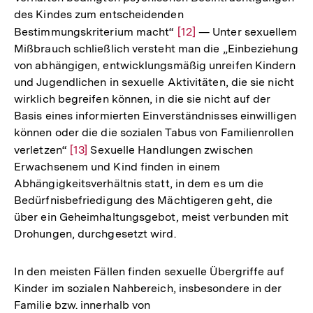
des Kindes zum entscheidenden
Bestimmungskriterium macht“
Zur
[12]
— Unter sexuellem
Mißbrauch schließlich versteht man die „Einbeziehung
Auflösung
von abhängigen, entwicklungsmäßig unreifen Kindern
der
und Jugendlichen in sexuelle Aktivitäten, die sie nicht
Fußnote
wirklich begreifen können, in die sie nicht auf der
Basis eines informierten Einverständnisses einwilligen
können oder die die sozialen Tabus von Familienrollen
verletzen“
Zur
[13]
Sexuelle Handlungen zwischen
Erwachsenem und Kind finden in einem
Auflösung
Abhängigkeitsverhältnis statt, in dem es um die
der
Bedürfnisbefriedigung des Mächtigeren geht, die
Fußnote
über ein Geheimhaltungsgebot, meist verbunden mit
Drohungen, durchgesetzt wird.
In den meisten Fällen finden sexuelle Übergriffe auf
Kinder im sozialen Nahbereich, insbesondere in der
Familie bzw. innerhalb von