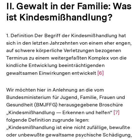
II. Gewalt in der Familie: Was
ist Kindesmißhandlung?
1. Definition Der Begriff der Kindesmißhandlung hat
sich in den letzten Jahrzehnten von einem eher engen,
auf schwere körperliche Verletzungen bezogenen
Terminus zu einem weitergefaßten Komplex von die
kindliche Entwicklung beeinträchtigenden
gewaltsamen Einwirkungen entwickelt
Zur
[6]
Auflösung
der
Wir möchten hier in Anlehnung an die vom
Fußnote
Bundesministerium für Jugend, Familie, Frauen und
Gesundheit (BMJFFG) herausgegebene Broschüre
„Kindesmißhandlung — Erkennen und helfen“
Zur
[7]
folgende Definition zugrunde legen:
Auflösung
„Kindesmißhandlung ist eine nicht zufällige, bewußte
der
oder unbewußte gewaltsame psychische Schädigung,
Fußnote