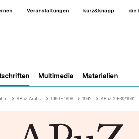
ernen
Veranstaltungen
kurz&knapp
die
tschriften
Multimedia
Materialien
ion
chte
APuZ Archiv
1990 - 1999
1992
APuZ 29-30/1992