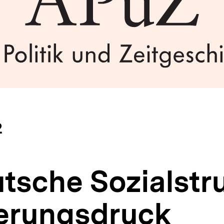
2
tsche Sozialstr
erungsdruck