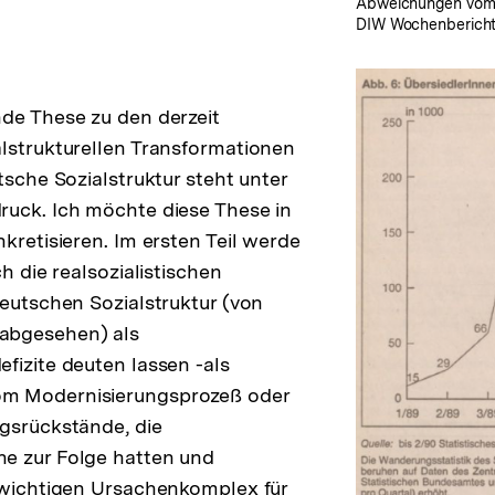
Abweichungen vom 
DIW Wochenberichte 
de These zu den derzeit
lstrukturellen Transformationen
tsche Sozialstruktur steht unter
ruck. Ich möchte diese These in
kretisieren. Im ersten Teil werde
ch die realsozialistischen
deutschen Sozialstruktur (von
abgesehen) als
fizite deuten lassen -als
m Modernisierungsprozeß oder
gsrückstände, die
e zur Folge hatten und
 wichtigen Ursachenkomplex für