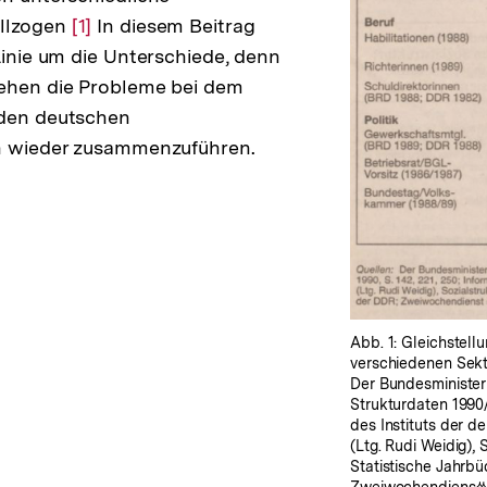
ollzogen
Zur
[1]
In diesem Beitrag
 Linie um die Unterschiede, denn
Auflösung
tehen die Probleme bei dem
der
iden deutschen
Fußnote
en wieder zusammenzuführen.
Abb. 1: Gleichstell
verschiedenen Sekto
Der Bundesminister
Strukturdaten 1990/
des Instituts der de
(Ltg. Rudi Weidig), 
Statistische Jahrb