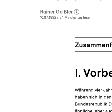
Rainer Geißler
(Mehr zum Autor)
öffnen
10.07.1992
/ 24 Minuten zu lesen
Zusammenf
I. Vor
Während vier Jah
haben sich in den
Bundesrepublik D
ähnliche, aber au