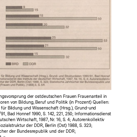
In
Lightbox
öffnen
ungsvorsprung der ostdeutschen Frauen Frauenanteil in
ren von Bildung, Beruf und Politik (in Prozent) Quellen:
 für Bildung und Wissenschaft (Hrsg.), Grund-und
91, Bad Honnef 1990, S. 142, 221, 250; Informationsdienst
utschen Wirtschaft, 1987, Nr. 16, S. 4; Autorenkollektiv
Sozialstruktur der DDR, Berlin (Ost) 1988, S. 323;
ücher der Bundesrepublik und der DDR;
Zweiwochendiens쌸ޒ=