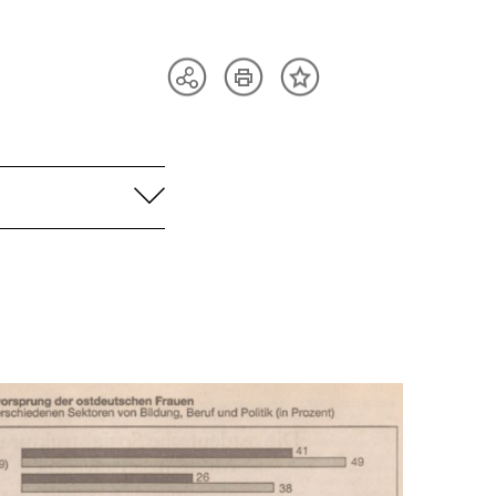
Artikel
Teilen
Inhalt
drucken
Optionen
merken
anzeigen
aufklappen