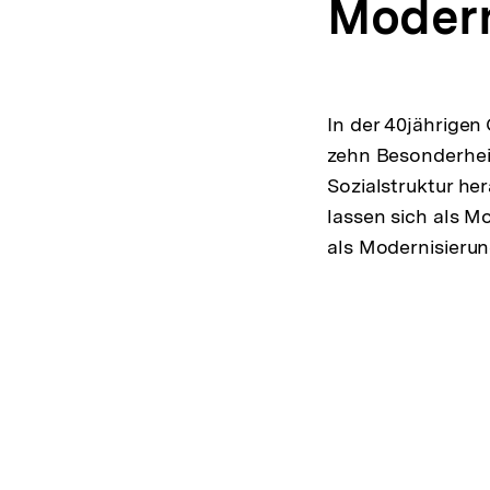
Modern
In der 40jährigen
zehn Besonderhei
Sozialstruktur he
lassen sich als M
als Modernisieru