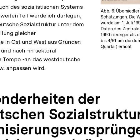
h des sozialistischen Systems
Abb. 6: Übersiedler
zweiten Teil werde ich darlegen,
Schätzungen. Die W
wurde am 1. Juli 19
eutsche Sozialstruktur unter dem
Daten des Zentralen
ellung gleicher
1990 niedriger als
bis 4/91 um die durc
se in Ost und West aus Gründen
Quartal) erhöht.
 und nach -in sektoral
m Tempo -an das westdeutsche
w. anpassen wird.
onderheiten der
tschen Sozialstruktur
isierungsvorsprüng