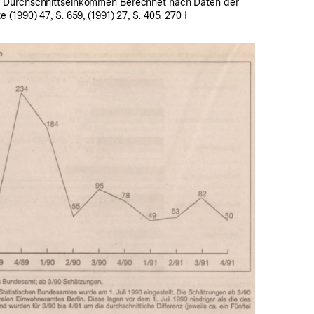
Durchschnittseinkommen Berechnet nach Daten der
(1990) 47, S. 659, (1991) 27, S. 405. 270 I
In
Lightbox
öffnen