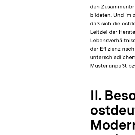
den Zusammenbruc
bildeten. Und im 
daß sich die ostd
Leitziel der Herst
Lebensverhältnis
der Effizienz nach
unterschiedliche
Muster anpaßt bz
II. Bes
ostdeu
Modern