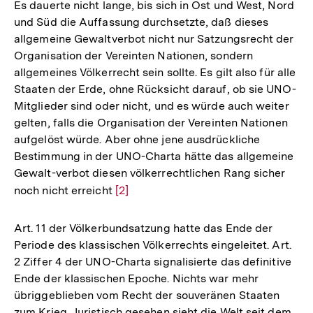
Es dauerte nicht lange, bis sich in Ost und West, Nord
und Süd die Auffassung durchsetzte, daß dieses
allgemeine Gewaltverbot nicht nur Satzungsrecht der
Organisation der Vereinten Nationen, sondern
allgemeines Völkerrecht sein sollte. Es gilt also für alle
Staaten der Erde, ohne Rücksicht darauf, ob sie UNO-
Mitglieder sind oder nicht, und es würde auch weiter
gelten, falls die Organisation der Vereinten Nationen
aufgelöst würde. Aber ohne jene ausdrückliche
Bestimmung in der UNO-Charta hätte das allgemeine
Gewalt-verbot diesen völkerrechtlichen Rang sicher
noch nicht erreicht
Zur
[2]
Auflösung
der
Art. 11 der Völkerbundsatzung hatte das Ende der
Fußnote
Periode des klassischen Völkerrechts eingeleitet. Art.
2 Ziffer 4 der UNO-Charta signalisierte das definitive
Ende der klassischen Epoche. Nichts war mehr
übriggeblieben vom Recht der souveränen Staaten
zum Krieg. Juristisch gesehen sieht die Welt seit dem