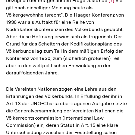
bezüglich der erstgenannten Frage zustande
Zur
[7]
Sie
gilt nach einhelliger Meinung heute als
Auflösung
Völkergewohnheitsrecht*. Die Haager Konferenz von
der
1930 war als Auftakt für eine Reihe von
Fußnote
Kodifikationskonferenzen des Völkerbunds gedacht.
Aber diese Hoffnung erwies sich als trügerisch. Der
Grund für das Scheitern der Kodifikationspläne des
Völkerbunds lag zum Teil in dem mäßigen Erfolg der
Konferenz von 1930, zum (sicherlich größeren) Teil
aber in den weltpolitischen Entwicklungen der
darauffolgenden Jahre.
Die Vereinten Nationen zogen eine Lehre aus den
Erfahrungen des Völkerbunds. In Erfüllung der ihr in
Art. 13 der UNO-Charta übertragenen Aufgabe setzte
die Generalversammlung der Vereinten Nationen die
Völkerrechtskommission (International Law
Commission) ein, deren Statut in Art. 15 eine klare
Unterscheidung zwischen der Feststellung schon