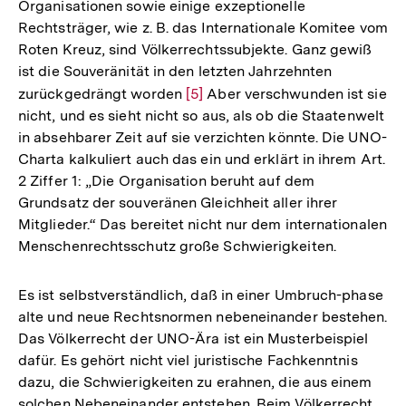
Organisationen sowie einige exzeptionelle
Rechtsträger, wie z. B. das Internationale Komitee vom
Roten Kreuz, sind Völkerrechtssubjekte. Ganz gewiß
ist die Souveränität in den letzten Jahrzehnten
zurückgedrängt worden
Zur
[5]
Aber verschwunden ist sie
nicht, und es sieht nicht so aus, als ob die Staatenwelt
Auflösung
in absehbarer Zeit auf sie verzichten könnte. Die UNO-
der
Charta kalkuliert auch das ein und erklärt in ihrem Art.
Fußnote
2 Ziffer 1: „Die Organisation beruht auf dem
Grundsatz der souveränen Gleichheit aller ihrer
Mitglieder.“ Das bereitet nicht nur dem internationalen
Menschenrechtsschutz große Schwierigkeiten.
Es ist selbstverständlich, daß in einer Umbruch-phase
alte und neue Rechtsnormen nebeneinander bestehen.
Das Völkerrecht der UNO-Ära ist ein Musterbeispiel
dafür. Es gehört nicht viel juristische Fachkenntnis
dazu, die Schwierigkeiten zu erahnen, die aus einem
solchen Nebeneinander entstehen. Beim Völkerrecht