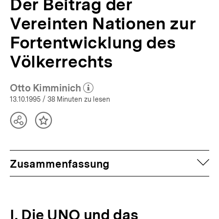
Der Beitrag der
Vereinten Nationen zur
Fortentwicklung des
Völkerrechts
Otto Kimminich
(Mehr zum Autor)
öffnen
13.10.1995
/ 38 Minuten zu lesen
Teilen
Inhalt
Optionen
merken
anzeigen
auf
Zusammenfassung
I. Die UNO und das