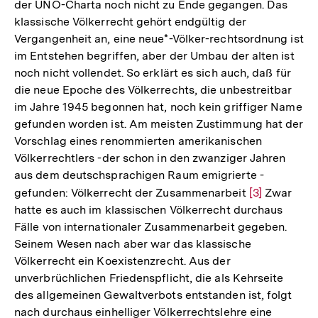
der UNO-Charta noch nicht zu Ende gegangen. Das
klassische Völkerrecht gehört endgültig der
Vergangenheit an, eine neue*-Völker-rechtsordnung ist
im Entstehen begriffen, aber der Umbau der alten ist
noch nicht vollendet. So erklärt es sich auch, daß für
die neue Epoche des Völkerrechts, die unbestreitbar
im Jahre 1945 begonnen hat, noch kein griffiger Name
gefunden worden ist. Am meisten Zustimmung hat der
Vorschlag eines renommierten amerikanischen
Völkerrechtlers -der schon in den zwanziger Jahren
aus dem deutschsprachigen Raum emigrierte -
gefunden: Völkerrecht der Zusammenarbeit
Zur
[3]
Zwar
hatte es auch im klassischen Völkerrecht durchaus
Auflösung
Fälle von internationaler Zusammenarbeit gegeben.
der
Seinem Wesen nach aber war das klassische
Fußnote
Völkerrecht ein Koexistenzrecht. Aus der
unverbrüchlichen Friedenspflicht, die als Kehrseite
des allgemeinen Gewaltverbots entstanden ist, folgt
nach durchaus einhelliger Völkerrechtslehre eine