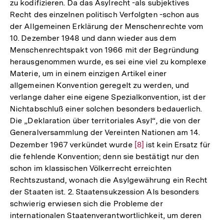
zu kodifizieren. Da das Asylrecht -als subjektives
Recht des einzelnen politisch Verfolgten -schon aus
der Allgemeinen Erklärung der Menschenrechte vom
10. Dezember 1948 und dann wieder aus dem
Menschenrechtspakt von 1966 mit der Begründung
herausgenommen wurde, es sei eine viel zu komplexe
Materie, um in einem einzigen Artikel einer
allgemeinen Konvention geregelt zu werden, und
verlange daher eine eigene Spezialkonvention, ist der
Nichtabschluß einer solchen besonders bedauerlich.
Die „Deklaration über territoriales Asyl“, die von der
Generalversammlung der Vereinten Nationen am 14.
Dezember 1967 verkündet wurde
Zur
[8]
ist kein Ersatz für
die fehlende Konvention; denn sie bestätigt nur den
Auflösung
schon im klassischen Völkerrecht erreichten
der
Rechtszustand, wonach die Asylgewährung ein Recht
Fußnote
der Staaten ist. 2. Staatensukzession Als besonders
schwierig erwiesen sich die Probleme der
internationalen Staatenverantwortlichkeit, um deren