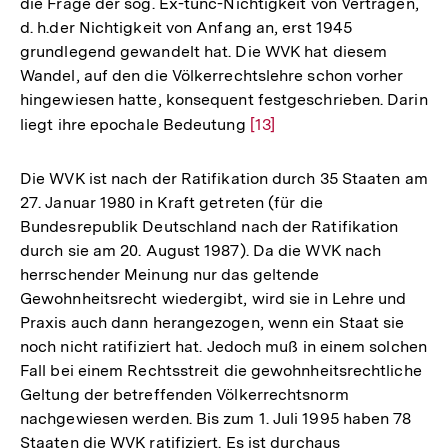
die Frage der sog. Ex-tunc-Nichtigkeit von Verträgen,
d. h.der Nichtigkeit von Anfang an, erst 1945
grundlegend gewandelt hat. Die WVK hat diesem
Wandel, auf den die Völkerrechtslehre schon vorher
hingewiesen hatte, konsequent festgeschrieben. Darin
liegt ihre epochale Bedeutung
Zur
[13]
Auflösung
der
Die WVK ist nach der Ratifikation durch 35 Staaten am
Fußnote
27. Januar 1980 in Kraft getreten (für die
Bundesrepublik Deutschland nach der Ratifikation
durch sie am 20. August 1987). Da die WVK nach
herrschender Meinung nur das geltende
Gewohnheitsrecht wiedergibt, wird sie in Lehre und
Praxis auch dann herangezogen, wenn ein Staat sie
noch nicht ratifiziert hat. Jedoch muß in einem solchen
Fall bei einem Rechtsstreit die gewohnheitsrechtliche
Geltung der betreffenden Völkerrechtsnorm
nachgewiesen werden. Bis zum 1. Juli 1995 haben 78
Zum
Staaten die WVK ratifiziert. Es ist durchaus
Seite