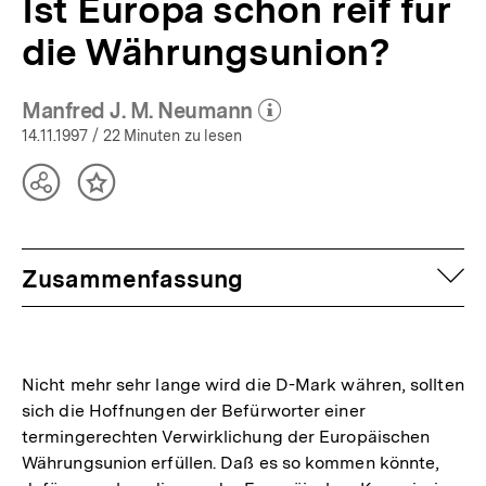
Ist Europa schon reif für
die Währungsunion?
Manfred J. M. Neumann
(Mehr zum Autor)
öffnen
14.11.1997
/ 22 Minuten zu lesen
Teilen
Inhalt
Optionen
merken
anzeigen
auf
Zusammenfassung
Nicht mehr sehr lange wird die D-Mark währen, sollten
sich die Hoffnungen der Befürworter einer
termingerechten Verwirklichung der Europäischen
Währungsunion erfüllen. Daß es so kommen könnte,