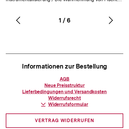
1
/
6
Vorherigen
Nächs
Karussellinhalt
von
Inhalt
Inhalt
anzeigen
anzei
Informationen zur Bestellung
Informationen
AGB
zur
Neue Preisstruktur
Bestellung
Lieferbedingungen und Versandkosten
Widerrufsrecht
Download-
Widerrufsformular
Link:
VERTRAG WIDERRUFEN