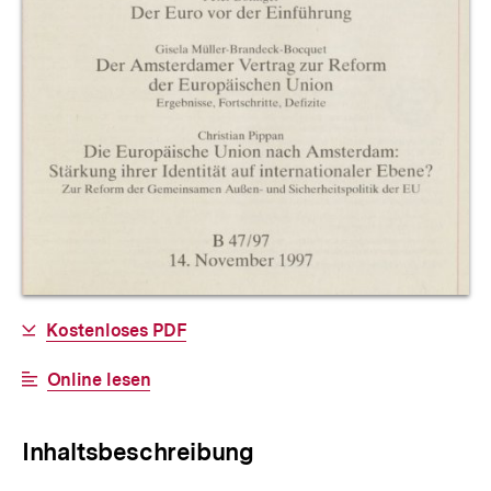
Allgemeine
Download-
Kostenloses PDF
Informationen
Link:
Interner
Online lesen
Link:
Inhaltsbeschreibung