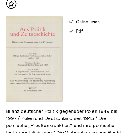
Inhalt
merken
verfügbar
Online lesen
zum
verfügbar
Pdf
als
Bilanz deutscher Politik gegenüber Polen 1949 bis
1997 / Polen und Deutschland seit 1945 / Die
polnische „Preußenkrankheit“ und ihre politische
Instrumentalisierung / Die Wahrnehmung von Flucht…