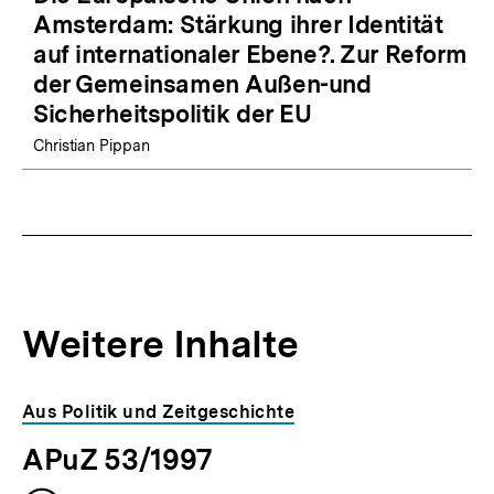
Amsterdam: Stärkung ihrer Identität
auf internationaler Ebene?. Zur Reform
der Gemeinsamen Außen-und
Sicherheitspolitik der EU
Christian Pippan
Weitere Inhalte
Inhaltskarousell
Inhaltskarussell
Aus Politik und Zeitgeschichte
für
überspringen
APuZ 53/1997
weitere
Inhalte