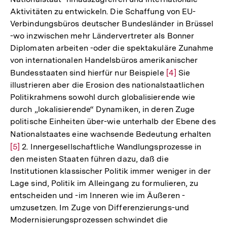
Aktivitäten zu entwickeln. Die Schaffung von EU-
Verbindungsbüros deutscher Bundesländer in Brüssel
-wo inzwischen mehr Ländervertreter als Bonner
Diplomaten arbeiten -oder die spektakuläre Zunahme
von internationalen Handelsbüros amerikanischer
Bundesstaaten sind hierfür nur Beispiele
Zur
[4]
Sie
illustrieren aber die Erosion des nationalstaatlichen
Auflösung
Politikrahmens sowohl durch globalisierende wie
der
durch „lokalisierende“ Dynamiken, in deren Zuge
Fußnote
politische Einheiten über-wie unterhalb der Ebene des
Nationalstaates eine wachsende Bedeutung erhalten
Zur
[5]
2. Innergesellschaftliche Wandlungsprozesse in
Auf
den meisten Staaten führen dazu, daß die
der
Institutionen klassischer Politik immer weniger in der
Fuß
Lage sind, Politik im Alleingang zu formulieren, zu
entscheiden und -im Inneren wie im Äußeren -
umzusetzen. Im Zuge von Differenzierungs-und
Modernisierungsprozessen schwindet die