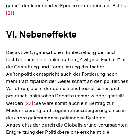
game“ der kommenden Epoche internationaler Politik
Zur
[21]
Auf
der
Fuß
VI. Nebeneffekte
Die aktive Organisationen Einbeziehung der und
Institutionen einer politiknahen „Zivilgesell-schäft“ in
die Gestaltung und Formulierung deutscher
Außenpolitik entspricht auch der Forderung nach
mehr Partizipation der Gesellschaft an den politischen
Verfahren, die in der demokratietheoretischen und
praktisch-politischen Debatte immer wieder gestellt
werden
Zur
[22]
Sie wäre somit auch ein Beitrag zur
Modernisierung und Legitimationssteigerung eines in
Auflösung
die Jahre gekommenen politischen Systems.
der
Angesichts der durch die Globalisierung verursachten
Fußnote
Entgrenzung der Politikbereiche erscheint die