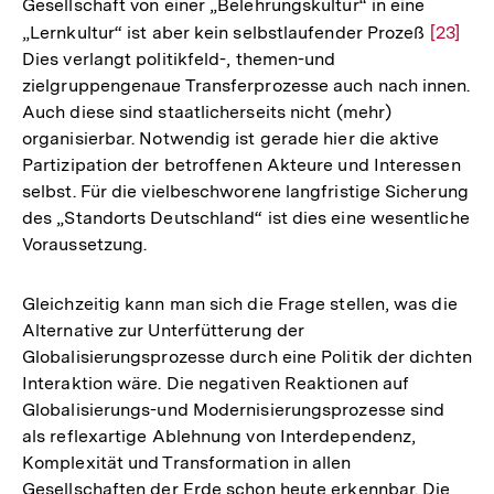
Gesellschaft von einer „Belehrungskultur“ in eine
„Lernkultur“ ist aber kein selbstlaufender Prozeß
Zur
[23]
Dies verlangt politikfeld-, themen-und
Auflös
zielgruppengenaue Transferprozesse auch nach innen.
der
Auch diese sind staatlicherseits nicht (mehr)
Fußnot
organisierbar. Notwendig ist gerade hier die aktive
Partizipation der betroffenen Akteure und Interessen
selbst. Für die vielbeschworene langfristige Sicherung
des „Standorts Deutschland“ ist dies eine wesentliche
Voraussetzung.
Gleichzeitig kann man sich die Frage stellen, was die
Alternative zur Unterfütterung der
Globalisierungsprozesse durch eine Politik der dichten
Interaktion wäre. Die negativen Reaktionen auf
Globalisierungs-und Modernisierungsprozesse sind
als reflexartige Ablehnung von Interdependenz,
Komplexität und Transformation in allen
Gesellschaften der Erde schon heute erkennbar. Die