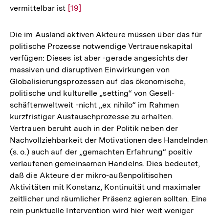
vermittelbar ist
Zur
[19]
Auflösung
der
Die im Ausland aktiven Akteure müssen über das für
Fußnote
politische Prozesse notwendige Vertrauenskapital
verfügen: Dieses ist aber -gerade angesichts der
massiven und disruptiven Einwirkungen von
Globalisierungsprozessen auf das ökonomische,
politische und kulturelle „setting“ von Gesell-
schäftenweltweit -nicht „ex nihilo“ im Rahmen
kurzfristiger Austauschprozesse zu erhalten.
Vertrauen beruht auch in der Politik neben der
Nachvollziehbarkeit der Motivationen des Handelnden
(s. o.) auch auf der „gemachten Erfahrung“ positiv
verlaufenen gemeinsamen Handelns. Dies bedeutet,
daß die Akteure der mikro-außenpolitischen
Aktivitäten mit Konstanz, Kontinuität und maximaler
zeitlicher und räumlicher Präsenz agieren sollten. Eine
rein punktuelle Intervention wird hier weit weniger