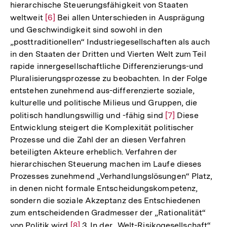
hierarchische Steuerungsfähigkeit von Staaten
weltweit
Zur
[6]
Bei allen Unterschieden in Ausprägung
und Geschwindigkeit sind sowohl in den
Auflösung
„posttraditionellen“ Industriegesellschaften als auch
der
in den Staaten der Dritten und Vierten Welt zum Teil
Fußnote
rapide innergesellschaftliche Differenzierungs-und
Pluralisierungsprozesse zu beobachten. In der Folge
entstehen zunehmend aus-differenzierte soziale,
kulturelle und politische Milieus und Gruppen, die
politisch handlungswillig und -fähig sind
Zur
[7]
Diese
Entwicklung steigert die Komplexität politischer
Auflösung
Prozesse und die Zahl der an diesen Verfahren
der
beteiligten Akteure erheblich. Verfahren der
Fußnote
hierarchischen Steuerung machen im Laufe dieses
Prozesses zunehmend „Verhandlungslösungen“ Platz,
in denen nicht formale Entscheidungskompetenz,
sondern die soziale Akzeptanz des Entschiedenen
zum entscheidenden Gradmesser der „Rationalität“
von Politik wird
Zur
[8]
3. In der „Welt-Risikogesellschaft“