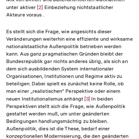
unter aktiver
Zur
[2]
Einbeziehung nichtstaatlicher
Akteure voraus .
Auflösung
der
Fußnote
Es stellt sich die Frage, wie angesichts dieser
Veränderungen weiterhin eine effiziente und wirksame
nationalstaatliche Außenpolitik betrieben werden
kann. Aus ganz pragmatischen Gründen bleibt der
Bundesrepublik gar nichts anderes übrig, als sich an
dem sich ausbildenden System internationaler
Organisationen, Institutionen und Regime aktiv zu
beteiligen. Dabei spielt es zunächst keine Rolle, ob
man einer „realistischen“ Perspektive oder einem
neuen Institutionalismus anhängt
Zur
[3]
In beiden
Perspektiven stellt sich die Frage, wie Außenpolitik
Auflösung
gestaltet werden muß, um unter geänderten
der
Bedingungen handlungsmächtig zu bleiben.
Fußnote
Außenpolitik, dies ist die These, bedarf einer
konzeptionellen Modernisierung, die den geänderten