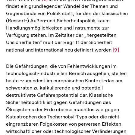
findet ein grundlegender Wandel der Themen und
Auflösung
Gegenstände von Politik statt, für den der klassischen
der
(Ressort-) Außen-und Sicherheitspolitik kaum
Fußnote
Handlungsmöglichkeiten und Instrumente zur
Verfügung stehen. Im Zeitalter der „hergestellten
Unsicherheiten“ muß der Begriff der Sicherheit
national und international neu definiert werden
Zur
[9]
Auflösun
der
Die Gefährdungen, die von Fehlentwicklungen im
Fußnote
technologisch-industriellen Bereich ausgehen, stellen
heute -zumindest im europäischen Kontext -das am
schwersten zu kalkulierende und potentiell
destruktivste Gefahrenpotential dar. Klassische
Sicherheitspolitik ist gegen Gefährdungen des
Ökosystems der Erde ebenso machtlos wie gegen
Katastrophen des Tschernobyl-Typs oder die nicht
eingrenzbaren Folgekosten von perversen Effekten
wirtschaftlicher oder technologischer Veränderungen