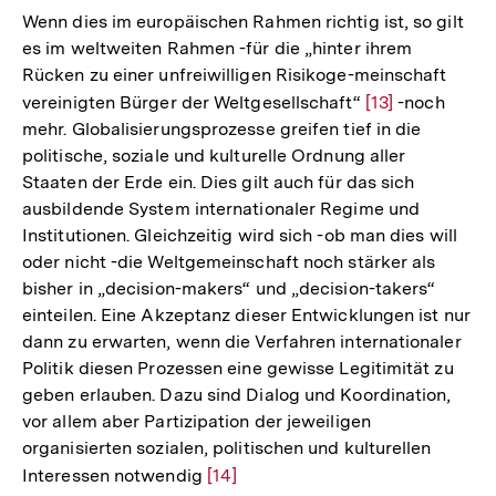
der
Wenn dies im europäischen Rahmen richtig ist, so gilt
Fußnote
es im weltweiten Rahmen -für die „hinter ihrem
Rücken zu einer unfreiwilligen Risikoge-meinschaft
vereinigten Bürger der Weltgesellschaft“
Zur
[13]
-noch
mehr. Globalisierungsprozesse greifen tief in die
Auflösung
politische, soziale und kulturelle Ordnung aller
der
Staaten der Erde ein. Dies gilt auch für das sich
Fußnote
ausbildende System internationaler Regime und
Institutionen. Gleichzeitig wird sich -ob man dies will
oder nicht -die Weltgemeinschaft noch stärker als
bisher in „decision-makers“ und „decision-takers“
einteilen. Eine Akzeptanz dieser Entwicklungen ist nur
dann zu erwarten, wenn die Verfahren internationaler
Politik diesen Prozessen eine gewisse Legitimität zu
geben erlauben. Dazu sind Dialog und Koordination,
vor allem aber Partizipation der jeweiligen
organisierten sozialen, politischen und kulturellen
Interessen notwendig
Zur
[14]