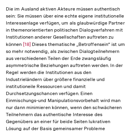
Auflösung
der
Die im Ausland aktiven Akteure müssen authentisch
Fußnote
sein: Sie müssen über eine echte eigene institutionelle
Interessenlage verfügen, um als glaubwürdige Partner
in themenorientierten politischen Dialogverfahren mit
Institutionen anderer Gesellschaften auftreten zu
können
Zur
[18]
Dieses thematische „Betroffensein“ ist um
so mehr notwendig, als zwischen Dialogteilnehmern
Auflösung
aus verschiedenen Teilen der Erde zwangsläufig
der
asymmetrische Beziehungen auftreten werden. In der
Fußnote
Regel werden die Institutionen aus den
Industrieländern über größere finanzielle und
institutioneile Ressourcen und damit
Durchsetzungschancen verfügen. Einen
Einmischungs-und Manipulationsvorbehalt wird man
nur dann minimieren können, wenn den schwächeren
Teilnehmern das authentische Interesse des
Gegenübers an einer für beide Seiten lukrativen
Lösung auf der Basis gemeinsamer Probleme