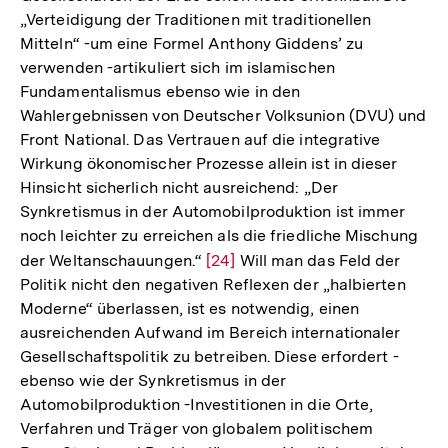
„Verteidigung der Traditionen mit traditionellen
Mitteln“ -um eine Formel Anthony Giddens’ zu
verwenden -artikuliert sich im islamischen
Fundamentalismus ebenso wie in den
Wahlergebnissen von Deutscher Volksunion (DVU) und
Front National. Das Vertrauen auf die integrative
Wirkung ökonomischer Prozesse allein ist in dieser
Hinsicht sicherlich nicht ausreichend: „Der
Synkretismus in der Automobilproduktion ist immer
noch leichter zu erreichen als die friedliche Mischung
der Weltanschauungen.“
Zur
[24]
Will man das Feld der
Politik nicht den negativen Reflexen der „halbierten
Auflösung
Moderne“ überlassen, ist es notwendig, einen
der
ausreichenden Aufwand im Bereich internationaler
Fußnote
Gesellschaftspolitik zu betreiben. Diese erfordert -
ebenso wie der Synkretismus in der
Automobilproduktion -Investitionen in die Orte,
Zum
Verfahren und Träger von globalem politischem
Seite