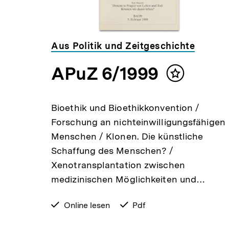
Aus Politik und Zeitgeschichte
APuZ 6/1999
Inhalt
merken
Bioethik und Bioethikkonvention /
Forschung an nichteinwilligungsfähigen
Menschen / Klonen. Die künstliche
Schaffung des Menschen? /
Xenotransplantation zwischen
medizinischen Möglichkeiten und…
verfügbar
Online lesen
verfügbar
Pdf
zum
als