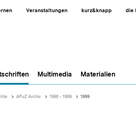
ernen
Veranstaltungen
kurz&knapp
die
tschriften
Multimedia
Materialien
ion
chte
APuZ Archiv
1990 - 1999
1999