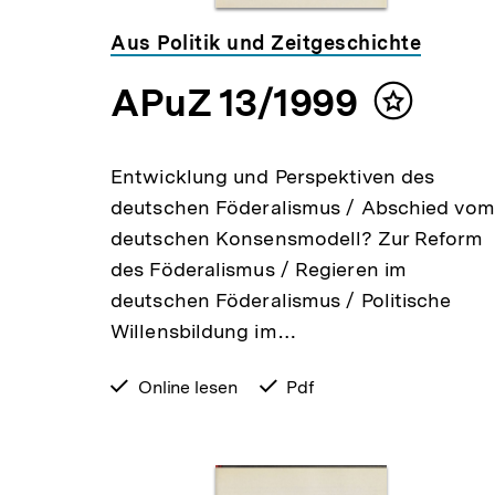
Aus Politik und Zeitgeschichte
APuZ 13/1999
Inhalt
merken
Entwicklung und Perspektiven des
deutschen Föderalismus / Abschied vom
deutschen Konsensmodell? Zur Reform
des Föderalismus / Regieren im
deutschen Föderalismus / Politische
Willensbildung im…
verfügbar
Online lesen
verfügbar
Pdf
zum
als