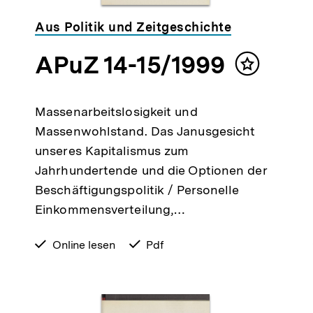
Aus Politik und Zeitgeschichte
APuZ 14-15/1999
Inhalt
merken
Massenarbeitslosigkeit und
Massenwohlstand. Das Janusgesicht
unseres Kapitalismus zum
Jahrhundertende und die Optionen der
Beschäftigungspolitik / Personelle
Einkommensverteilung,…
verfügbar
Online lesen
verfügbar
Pdf
zum
als