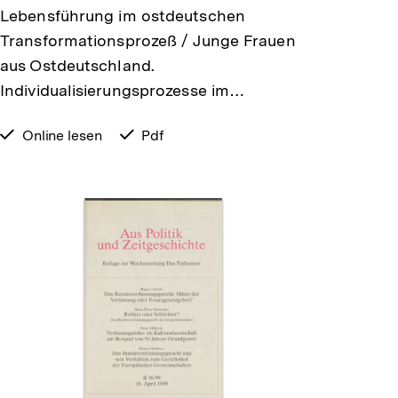
Lebensführung im ostdeutschen
Transformationsprozeß / Junge Frauen
aus Ostdeutschland.
Individualisierungsprozesse im…
verfügbar
Online lesen
verfügbar
Pdf
zum
als