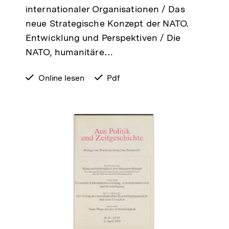
internationaler Organisationen / Das
neue Strategische Konzept der NATO.
Entwicklung und Perspektiven / Die
NATO, humanitäre…
verfügbar
Online lesen
verfügbar
Pdf
zum
als