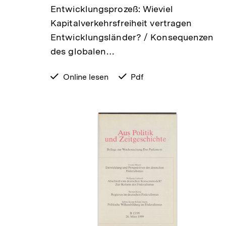
Entwicklungsprozeß: Wieviel
Kapitalverkehrsfreiheit vertragen
Entwicklungsländer? / Konsequenzen
des globalen…
verfügbar
Online lesen
verfügbar
Pdf
zum
als