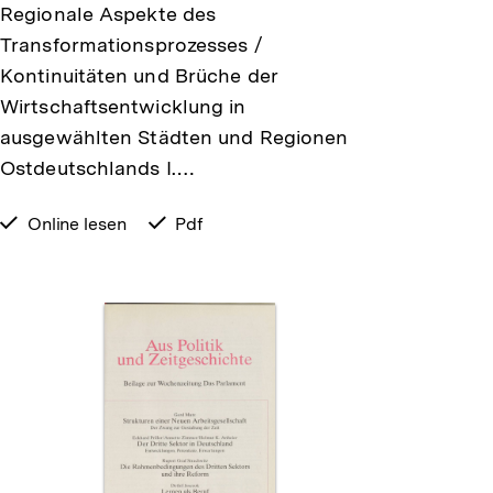
Regionale Aspekte des
Transformationsprozesses /
Kontinuitäten und Brüche der
Wirtschaftsentwicklung in
ausgewählten Städten und Regionen
Ostdeutschlands I.…
verfügbar
Online lesen
verfügbar
Pdf
zum
als