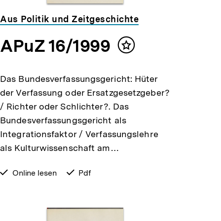
Aus Politik und Zeitgeschichte
APuZ 16/1999
Inhalt
merken
Das Bundesverfassungsgericht: Hüter
der Verfassung oder Ersatzgesetzgeber?
/ Richter oder Schlichter?. Das
Bundesverfassungsgericht als
Integrationsfaktor / Verfassungslehre
als Kulturwissenschaft am…
verfügbar
Online lesen
verfügbar
Pdf
zum
als