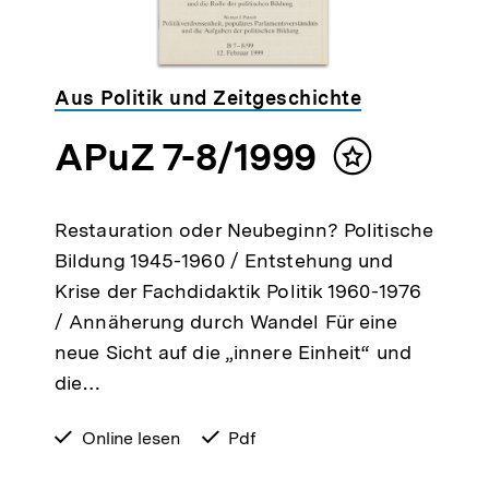
Aus Politik und Zeitgeschichte
APuZ 7-8/1999
Inhalt
merken
Restauration oder Neubeginn? Politische
Bildung 1945-1960 / Entstehung und
Krise der Fachdidaktik Politik 1960-1976
/ Annäherung durch Wandel Für eine
neue Sicht auf die „innere Einheit“ und
die…
verfügbar
Online lesen
verfügbar
Pdf
zum
als