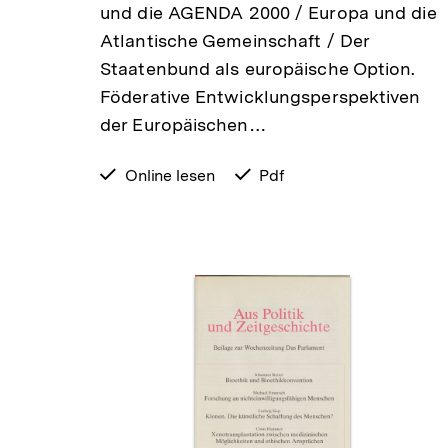
und die AGENDA 2000 / Europa und die
Atlantische Gemeinschaft / Der
Staatenbund als europäische Option.
Föderative Entwicklungsperspektiven
der Europäischen…
verfügbar
Online lesen
verfügbar
Pdf
zum
als