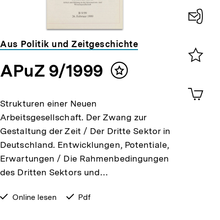
Konta
Aus Politik und Zeitgeschichte
0
APuZ 9/1999
Merklist
Inhalt
ansehen
merken
0
Artik
im
Strukturen einer Neuen
Shop-
Arbeitsgesellschaft. Der Zwang zur
Warenko
ansehen
Gestaltung der Zeit / Der Dritte Sektor in
Deutschland. Entwicklungen, Potentiale,
Erwartungen / Die Rahmenbedingungen
des Dritten Sektors und…
verfügbar
Online lesen
verfügbar
Pdf
zum
als