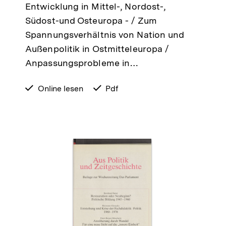
Entwicklung in Mittel-, Nordost-,
Südost-und Osteuropa - / Zum
Spannungsverhältnis von Nation und
Außenpolitik in Ostmitteleuropa /
Anpassungsprobleme in…
verfügbar
Online lesen
verfügbar
Pdf
zum
als