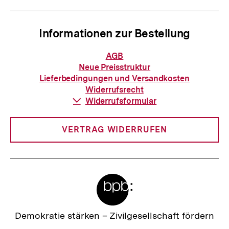
Informationen zur Bestellung
Informationen
AGB
zur
Neue Preisstruktur
Bestellung
Lieferbedingungen und Versandkosten
Widerrufsrecht
Download-
Widerrufsformular
Link:
VERTRAG WIDERRUFEN
Meta-
Links
Zur
Demokratie stärken –
Zivilgesellschaft fördern
Startseite