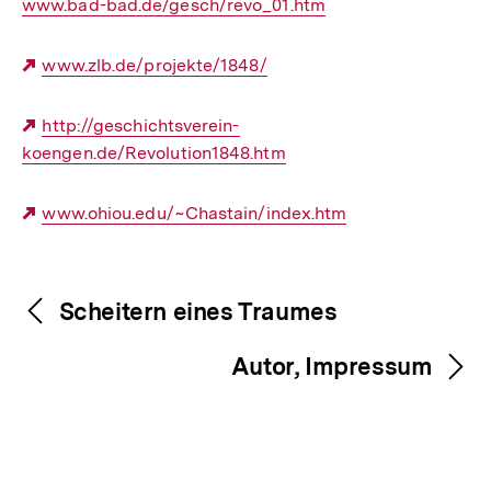
www.bad-bad.de/gesch/revo_01.htm
Link:
Link
Externer
www.zlb.de/projekte/1848/
Link:
Externer
http://geschichtsverein-
koengen.de/Revolution1848.htm
Link:
Externer
www.ohiou.edu/~Chastain/index.htm
Link:
Fussnoten
Inhaltsnavigation
Inhaltsnavigation
Scheitern eines Traumes
Autor, Impressum