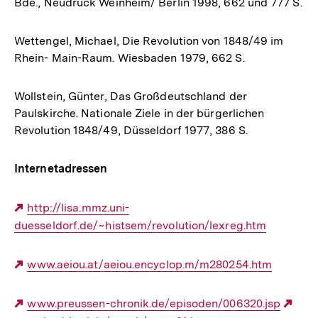
Bde., Neudruck Weinheim/ Berlin 1998, 662 und 777 S.
Wettengel, Michael, Die Revolution von 1848/49 im
Rhein- Main-Raum. Wiesbaden 1979, 662 S.
Wollstein, Günter, Das Großdeutschland der
Paulskirche. Nationale Ziele in der bürgerlichen
Revolution 1848/49, Düsseldorf 1977, 386 S.
Internetadressen
Externer
http://lisa.mmz.uni-
duesseldorf.de/~histsem/revolution/lexreg.htm
Link:
Externer
www.aeiou.at/aeiou.encyclop.m/m280254.htm
Link:
Externer
www.preussen-chronik.de/episoden/006320.jsp
Ext