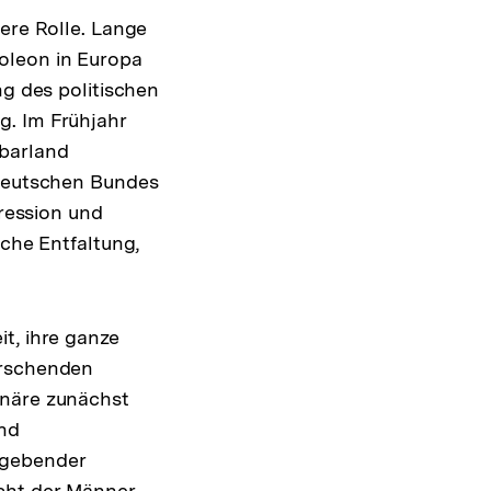
ere Rolle. Lange
oleon in Europa
ng des politischen
g. Im Frühjahr
hbarland
 Deutschen Bundes
pression und
iche Entfaltung,
t, ihre ganze
rrschenden
onäre zunächst
und
ggebender
cht der Männer