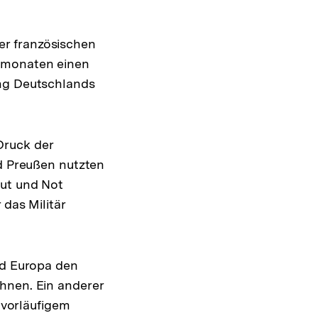
er französischen
gemonaten einen
ung Deutschlands
Druck der
nd Preußen nutzten
mut und Not
 das Militär
nd Europa den
hnen. Ein anderer
r vorläufigem