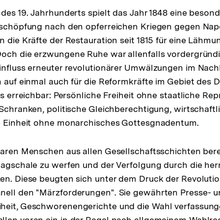
 des 19. Jahrhunderts spielt das Jahr 1848 eine besond
Erschöpfung nach den opferreichen Kriegen gegen Nap
n die Kräfte der Restauration seit 1815 für eine Lähmu
och die erzwungene Ruhe war allenfalls vordergründi
Einfluss erneuter revolutionärer Umwälzungen im Nac
n auf einmal auch für die Reformkräfte im Gebiet des
es erreichbar: Persönliche Freiheit ohne staatliche Re
 Schranken, politische Gleichberechtigung, wirtschaftl
he Einheit ohne monarchisches Gottesgnadentum.
waren Menschen aus allen Gesellschaftsschichten berei
aagschale zu werfen und der Verfolgung durch die he
en. Diese beugten sich unter dem Druck der Revoluti
nell den "Märzforderungen". Sie gewährten Presse- 
heit, Geschworenengerichte und die Wahl verfassun
llen voran ein in der Regel nach allgemeinem Wahlre