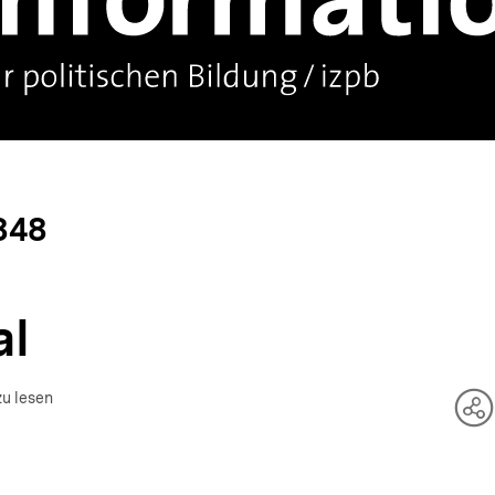
848
al
zu lesen
Te
O
an