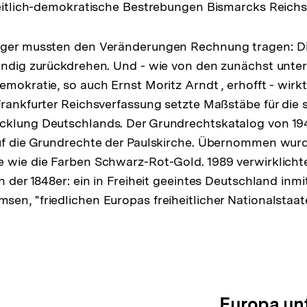
heitlich-demokratische Bestrebungen Bismarcks Reichs
eger mussten den Veränderungen Rechnung tragen: Die
ändig zurückdrehen. Und - wie von den zunächst unte
emokratie, so auch Ernst Moritz Arndt , erhofft - wirk
Frankfurter Reichsverfassung setzte Maßstäbe für die 
cklung Deutschlands. Der Grundrechtskatalog von 194
auf die Grundrechte der Paulskirche. Übernommen wur
 wie die Farben Schwarz-Rot-Gold. 1989 verwirklichte
n der 1848er: ein in Freiheit geeintes Deutschland inmi
en, "friedlichen Europas freiheitlicher Nationalstaat
Europa un