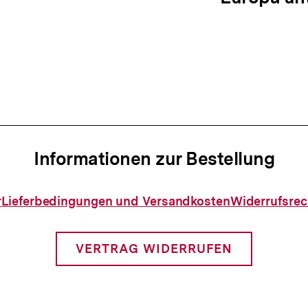
ation
Informationen zur Bestellung
Informationen
r
Lieferbedingungen und Versandkosten
Widerrufsrec
zur
Bestellung
VERTRAG WIDERRUFEN