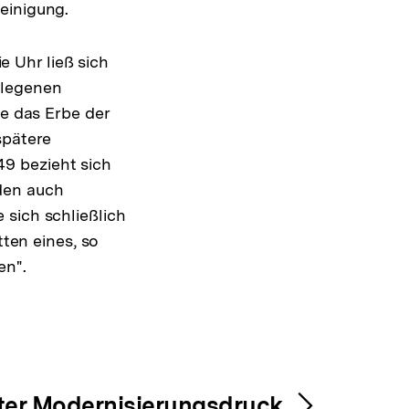
einigung.
 Uhr ließ sich
rlegenen
te das Erbe der
spätere
9 bezieht sich
den auch
 sich schließlich
tten eines, so
en".
ter Modernisierungsdruck