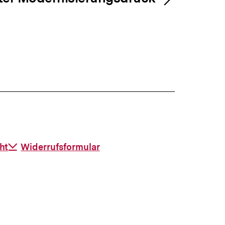
ht
Download-
Widerrufsformular
Link: