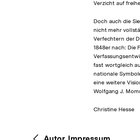
Verzicht auf frei
Doch auch die Si
nicht mehr vollst
Verfechtern der D
1848er nach: Die 
Verfassungsentwi
fast wortgleich 
nationale Symbole
eine weitere Visio
Wolfgang J. Momms
Christine Hesse
Fussnoten
Inhaltsnavigation
Autor, Impressum