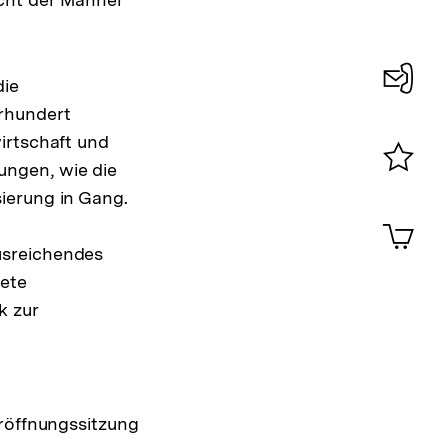
die
Konta
hrhundert
0
irtschaft und
ungen, wie die
Merklist
ierung in Gang.
ansehen
0
Artik
im
usreichendes
Shop-
dete
Warenko
ansehen
k zur
Eröffnungssitzung