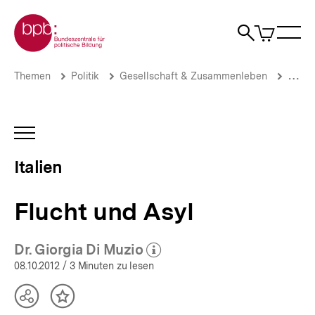
Direkt
Zur Startseite der bpb
zum
0
Artikel
Sho
Seiteninhalt
im
Naviga
Suche
springen
War
öffne
öffnen
öff
Pfadnavigation
Flucht
Brotkrümelnavigation
Themen
Politik
Gesellschaft & Zusammenleben
Migrat
und
Asyl
|
Italien
INHALTSNAVIGATION
|
ÖFFNEN
bpb.de
Italien
Flucht und Asyl
Dr. Giorgia Di Muzio
(Mehr zum Autor)
öffnen
08.10.2012
/ 3 Minuten zu lesen
Teilen
Inhalt