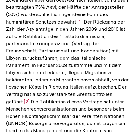
beantragten 75% Asyl; der Hälfte der Antragssteller
(50%) wurde schließlich irgendeine Form des
humanitären Schutzes gewährt.
Zur
[1]
Der Rückgang der
Zahl der Asylanträge in den Jahren 2009 und 2010 ist
Auflösung
auf die Ratifikation des 'Trattato di amicizia,
der
partenariato e cooperazione' (Vertrag der
Fußnote
Freundschaft, Partnerschaft und Kooperation) mit
Libyen zurückzuführen, dem das italienische
Parlament im Februar 2009 zustimmte und mit dem
Libyen sich bereit erklärte, illegale Migration zu
bekämpfen, indem es Migranten davon abhält, von der
libyschen Küste in Richtung Italien aufzubrechen. Der
Vertrag hat also zu verstärkten Grenzkontrollen
geführt.
Zur
[2]
Die Ratifikation dieses Vertrags hat unter
Menschenrechtsorganisationen und besonders beim
Auflösung
Hohen Flüchtlingskommissar der Vereinten Nationen
der
(UNHCR) Besorgnis hervorgerufen, da mit Libyen ein
Fußnote
Land in das Management und die Kontrolle von