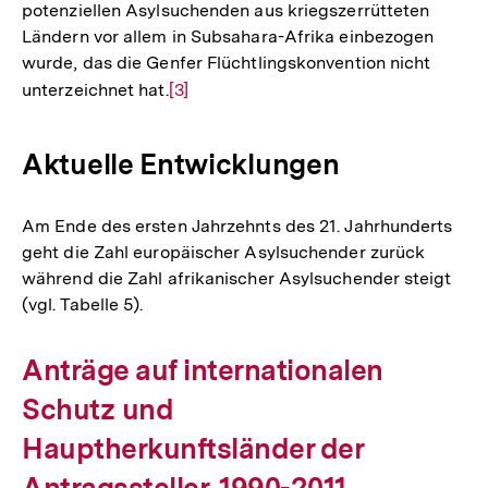
potenziellen Asylsuchenden aus kriegszerrütteten
Ländern vor allem in Subsahara-Afrika einbezogen
wurde, das die Genfer Flüchtlingskonvention nicht
unterzeichnet hat.
Zur
[3]
Auflösung
der
Aktuelle Entwicklungen
Fußnote
Am Ende des ersten Jahrzehnts des 21. Jahrhunderts
geht die Zahl europäischer Asylsuchender zurück
während die Zahl afrikanischer Asylsuchender steigt
(vgl. Tabelle 5).
Anträge auf internationalen
Schutz und
Hauptherkunftsländer der
Antragssteller, 1990-2011