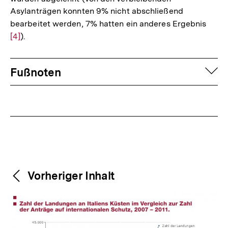
Asylanträgen konnten 9% nicht abschließend
bearbeitet werden, 7% hatten ein anderes Ergebnis
Zur
[4]
).
Aufl
der
Fussnoten
Fußn
auf
Fußnoten
Weitere
Content-
Vorheriger Inhalt
Navigation
Inhalte