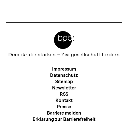
h
e
s
r
t
I
e
n
Meta-
r
h
Links
I
a
n
Zur
Demokratie stärken –
Zivilgesellschaft fördern
l
Startseite
h
der
t
Meta-
Impressum
a
bpb
Navigation
Datenschutz
:
l
Sitemap
Newsletter
t
RSS
:
Kontakt
Presse
Barriere melden
Erklärung zur Barrierefreiheit