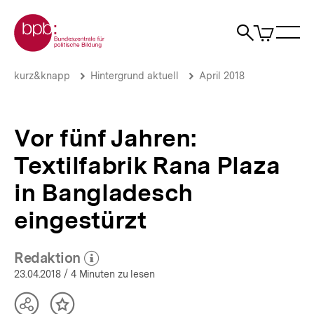
Direkt
Zur Startseite der bpb
zum
0
Artikel
Sho
Seiteninhalt
im
Naviga
Suche
springen
War
öffne
öffnen
öff
Pfadnavigation
Vor
Brotkrümelnavigation
kurz&knapp
Hintergrund aktuell
April 2018
fünf
Jahren:
Textilfabrik
Rana
Vor fünf Jahren:
Plaza
in
Textilfabrik Rana Plaza
Bangladesch
eingestürzt
in Bangladesch
|
Hintergrund
eingestürzt
aktuell
|
bpb.de
Redaktion
(Mehr zum Autor)
öffnen
23.04.2018
/ 4 Minuten zu lesen
Teilen
Inhalt