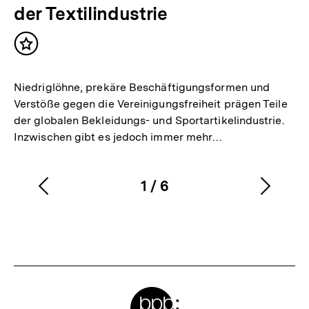
der Textilindustrie
Inhalt
merken
Niedriglöhne, prekäre Beschäftigungsformen und
Verstöße gegen die Vereinigungsfreiheit prägen Teile
der globalen Bekleidungs- und Sportartikelindustrie.
Inzwischen gibt es jedoch immer mehr…
1
/
6
Vorherigen
Nächs
Karussellinhalt
von
Inhalt
Inhalt
anzeigen
anzei
Meta-