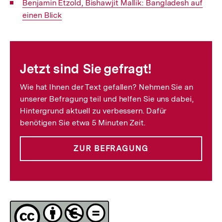
Interner
Benjamin Etzold, Bishawjit Mallik: Bangladesh auf
Link:
einen Blick
Fussnoten
Jetzt sind Sie gefragt!
Wie hat Ihnen der Text gefallen? Nehmen Sie an
unserer Befragung teil und helfen Sie uns dabei,
Hintergrund aktuell zu verbessern. Dafür
benötigen Sie etwa 5 Minuten Zeit.
ZUR BEFRAGUNG
Lizenz