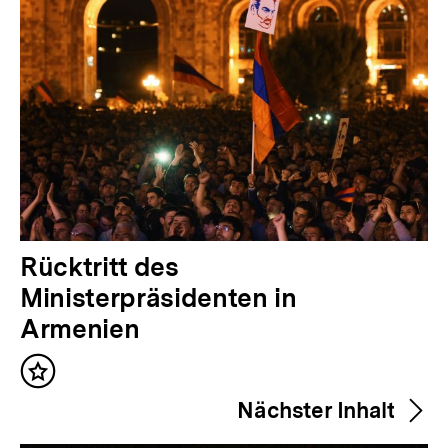
V
Rücktritt des
o
Ministerpräsidenten in
r
Armenien
h
Inhalt
e
merken
Nächster Inhalt
r