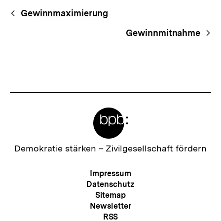
Begriffsnavigation
Content-
Gewinnmaximierung
Navigation
Gewinnmitnahme
Meta-
Links
Zur
Demokratie stärken –
Zivilgesellschaft fördern
Startseite
der
Meta-
Impressum
bpb
Navigation
Datenschutz
Sitemap
Newsletter
RSS