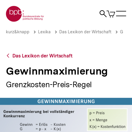
Direkt
Zur Startseite der bpb
zum
0
Artikel
Sho
Seiteninhalt
im
Naviga
Suche
springen
War
öffne
öffnen
öff
Pfadnavigation
Gewinnmaximierung
Brotkrümelnavigation
kurz&knapp
Lexika
Das Lexikon der Wirtschaft
G
|
bpb.de
Zurück
Das Lexikon der Wirtschaft
zur
Übersicht
Gewinnmaximierung
Grenzkosten-Preis-Regel