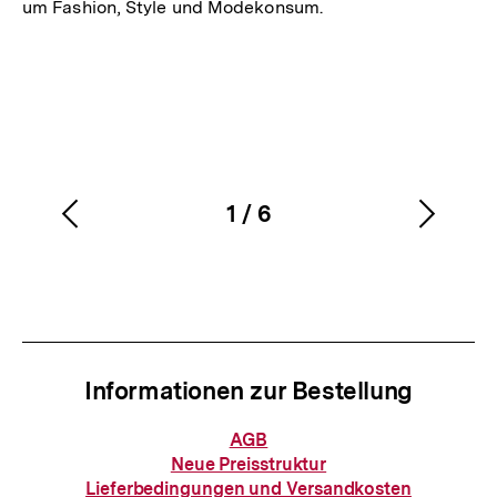
um Fashion, Style und Modekonsum.
1
/
6
Vorherigen
Nächs
Karussellinhalt
von
Inhalt
Inhalt
anzeigen
anzei
Informationen zur Bestellung
Informationen
AGB
zur
Neue Preisstruktur
Bestellung
Lieferbedingungen und Versandkosten