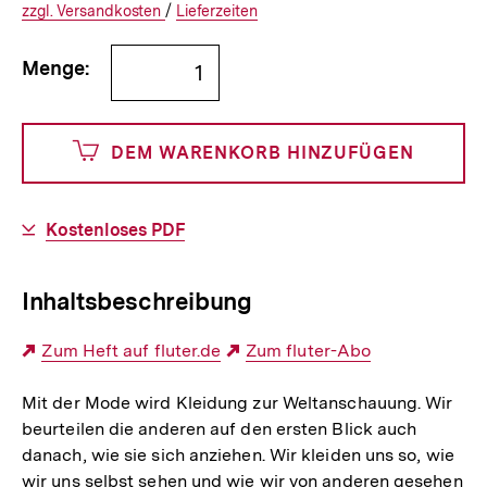
€
Versandkosten
Interner
Informationen
zzgl.
zuzüglichen
Versandkosten
/
Interner
Informationen
Lieferzeiten
Link:
zu
Link:
zu
Bestellmenge
und
den
den
Menge:
angeben
0
DEM WARENKORB HINZUFÜGEN
Cents
Download-
Kostenloses PDF
Link:
Inhaltsbeschreibung
Externer
Zum Heft auf fluter.de
Externer
Zum fluter-Abo
Link:
Link:
Mit der Mode wird Kleidung zur Weltanschauung. Wir
beurteilen die anderen auf den ersten Blick auch
danach, wie sie sich anziehen. Wir kleiden uns so, wie
wir uns selbst sehen und wie wir von anderen gesehen