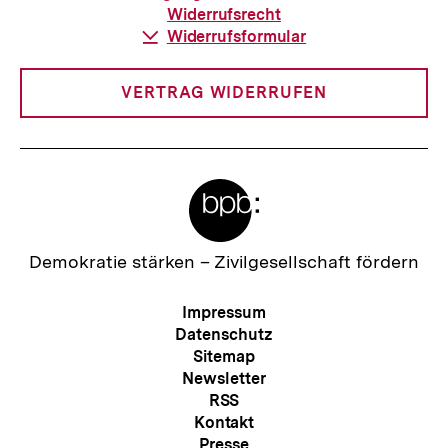
Widerrufsrecht
Download-
Widerrufsformular
Link:
VERTRAG WIDERRUFEN
Meta-
Links
Zur
Demokratie stärken –
Zivilgesellschaft fördern
Startseite
der
Meta-
Impressum
bpb
Navigation
Datenschutz
Sitemap
Newsletter
RSS
Kontakt
Presse