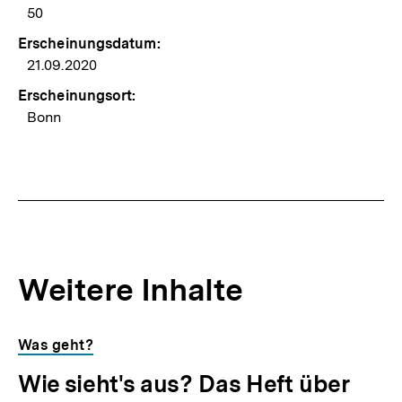
50
Erscheinungsdatum:
21.09.2020
Erscheinungsort:
Bonn
Weitere Inhalte
Inhaltskarousell
Inhaltskarussell
Was geht?
für
überspringen
Wie sieht's aus? Das Heft über
weitere
Inhalte