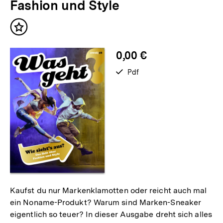
Fashion und Style
Inhalt
merken
0,00 €
verfügbar
Pdf
als
Kaufst du nur Markenklamotten oder reicht auch mal
ein Noname-Produkt? Warum sind Marken-Sneaker
eigentlich so teuer? In dieser Ausgabe dreht sich alles