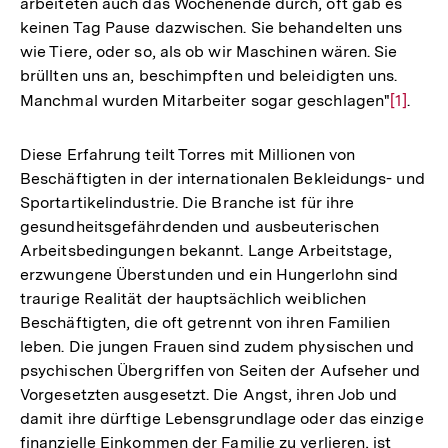
arbeiteten auch das Wochenende durch, oft gab es
keinen Tag Pause dazwischen. Sie behandelten uns
wie Tiere, oder so, als ob wir Maschinen wären. Sie
brüllten uns an, beschimpften und beleidigten uns.
Manchmal wurden Mitarbeiter sogar geschlagen"
Zur
[1]
.
Auflös
der
Diese Erfahrung teilt Torres mit Millionen von
Fußnot
Beschäftigten in der internationalen Bekleidungs- und
Sportartikelindustrie. Die Branche ist für ihre
gesundheitsgefährdenden und ausbeuterischen
Arbeitsbedingungen bekannt. Lange Arbeitstage,
erzwungene Überstunden und ein Hungerlohn sind
traurige Realität der hauptsächlich weiblichen
Beschäftigten, die oft getrennt von ihren Familien
leben. Die jungen Frauen sind zudem physischen und
psychischen Übergriffen von Seiten der Aufseher und
Vorgesetzten ausgesetzt. Die Angst, ihren Job und
damit ihre dürftige Lebensgrundlage oder das einzige
finanzielle Einkommen der Familie zu verlieren, ist