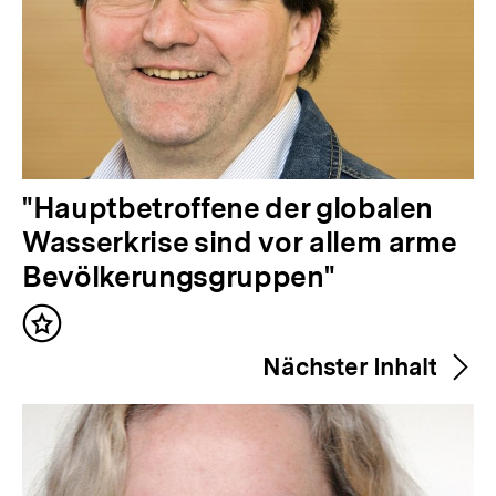
V
"Hauptbetroffene der globalen
o
Wasserkrise sind vor allem arme
r
Bevölkerungsgruppen"
h
Inhalt
e
merken
Nächster Inhalt
r
i
g
e