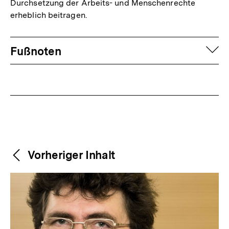
Durchsetzung der Arbeits- und Menschenrechte
erheblich beitragen.
Fussnoten
auf
Fußnoten
Weitere
Content-
Vorheriger Inhalt
Navigation
Inhalte