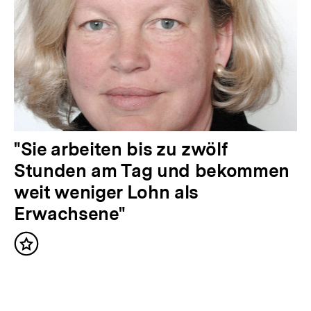
r
I
n
h
a
l
t
N
"Sie arbeiten bis zu zwölf
:
ä
Stunden am Tag und bekommen
c
weit weniger Lohn als
h
Erwachsene"
s
Inhalt
t
merken
e
r