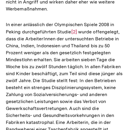
nicht in Angriff und wirken daher eher wie weitere
Werbemaßnahmen.
In einer anlässlich der Olympischen Spiele 2008 in
Peking durchgeführten Studie
Zur
[2]
wurde offengelegt,
dass die ArbeiterInnen der untersuchten Betriebe in
Auflösung
China, Indien, Indonesien und Thailand bis zu 50
der
Prozent weniger als den gesetzlich festgelegten
Fußnote
Mindestlohn erhalten. Sie arbeiten sieben Tage die
Woche bis zu zwölf Stunden täglich. In allen Fabriken
sind Kinder beschäftigt, zum Teil sind diese jünger als
zwölf Jahre. Die Studie stellt fest: In den Betrieben
besteht ein strenges Disziplinierungssystem, keine
Zahlung von Sozialversicherungs- und anderen
gesetzlichen Leistungen sowie das Verbot von
Gewerkschaftsvertretungen. Auch sind die
Sicherheits- und Gesundheitsvorkehrungen in den
Fabriken katastrophal. Eine Arbeiterin, die in der
Bandweberei einer Taschenfabrik angestellt ist,