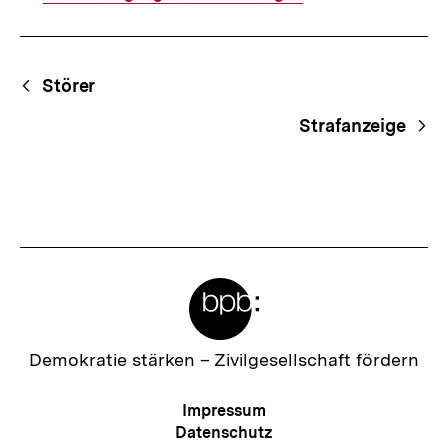
Fussnoten
Begriffsnavigation
Content-
Störer
Navigation
Strafanzeige
Meta-
Links
Zur
Demokratie stärken –
Zivilgesellschaft fördern
Startseite
der
Meta-
Impressum
bpb
Navigation
Datenschutz