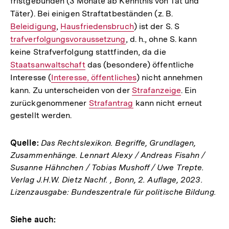
fristgebunden (3 Monate ab Kenntnis von Tat und
Link:
Täter). Bei einigen Straftatbeständen (z. B.
Interner
Beleidigung
,
Interner
Hausfriedensbruch
) ist der S. S
Link:
Interner
trafverfolgungsvoraussetzung
Link:
, d. h., ohne S. kann
Link:
keine Strafverfolgung stattfinden, da die
Interner
Staatsanwaltschaft
das (besondere) öffentliche
Link:
Interesse (
Interner
Interesse, öffentliches
) nicht annehmen
kann. Zu unterscheiden von der
Link:
Interner
Strafanzeige
. Ein
zurückgenommener
Interner
Strafantrag
Link:
kann nicht erneut
gestellt werden.
Link:
Quelle:
Das Rechtslexikon. Begriffe, Grundlagen,
Zusammenhänge. Lennart Alexy / Andreas Fisahn /
Susanne Hähnchen / Tobias Mushoff / Uwe Trepte.
Verlag J.H.W. Dietz Nachf. , Bonn, 2. Auflage, 2023.
Lizenzausgabe: Bundeszentrale für politische Bildung.
Siehe auch: