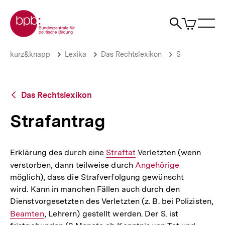
Direkt
Zur Startseite der bpb
zum
0
Artikel
Sho
Seiteninhalt
im
Naviga
Suche
springen
War
öffne
öffnen
öff
Pfadnavigation
Strafantrag
Brotkrümelnavigation
kurz&knapp
Lexika
Das Rechtslexikon
S
|
bpb.de
Zurück
Das Rechtslexikon
zur
Übersicht
Strafantrag
Erklärung des durch eine
Interner
Straftat
Verletzten (wenn
verstorben, dann teilweise durch
Link:
Interner
Angehörige
möglich), dass die Strafverfolgung gewünscht
Link:
wird. Kann in manchen Fällen auch durch den
Dienstvorgesetzten des Verletzten (z. B. bei Polizisten,
Interner
Beamten
, Lehrern) gestellt werden. Der S. ist