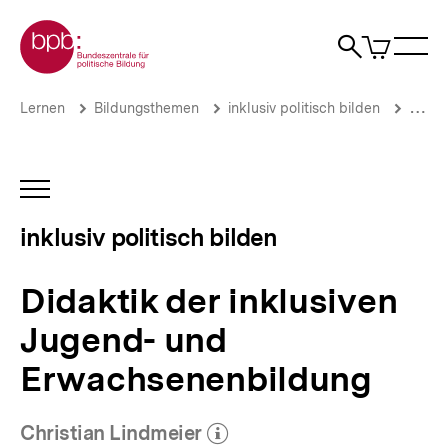
Direkt
Zur Startseite der bpb
zum
0
Artikel
Sho
Seiteninhalt
im
Naviga
Suche
springen
War
öffne
öffnen
öff
Pfadnavigation
Didaktik
Brotkrümelnavigation
Lernen
Bildungsthemen
inklusiv politisch bilden
Didakt
der
inklusiven
Jugend-
und
INHALTSNAVIGATION
Erwachsenenbildung
ÖFFNEN
|
inklusiv politisch bilden
inklusiv
politisch
bilden
Didaktik der inklusiven
|
bpb.de
Jugend- und
Erwachsenenbildung
Christian Lindmeier
(Mehr zum Autor)