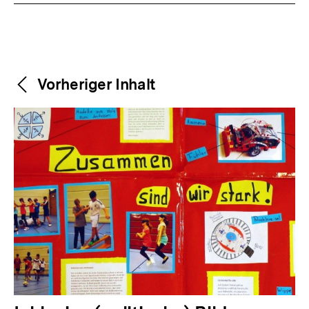
Weitere
Content-
Vorheriger Inhalt
Navigation
Inhalte