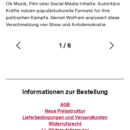
Ob Musik, Film oder Social Media-Inhalte: Autoritäre
Kräfte nutzen populärkulturelle Formate für ihre
politischen Kämpfe. Gernot Wolfram analysiert diese
Verschmelzung von Show und Antidemokratie.
1
/
6
Vorherigen
Nächs
Karussellinhalt
von
Inhalt
Inhalt
anzeigen
anzei
Informationen zur Bestellung
Informationen
AGB
zur
Neue Preisstruktur
Bestellung
Lieferbedingungen und Versandkosten
Widerrufsrecht