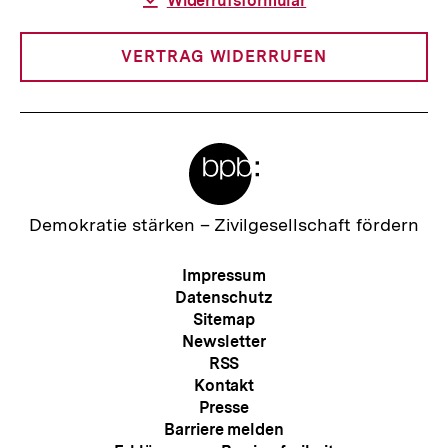
Download-
Widerrufsformular
Link:
VERTRAG WIDERRUFEN
Meta-
Links
Zur
Demokratie stärken –
Zivilgesellschaft fördern
Startseite
der
Meta-
Impressum
bpb
Navigation
Datenschutz
Sitemap
Newsletter
RSS
Kontakt
Presse
Barriere melden