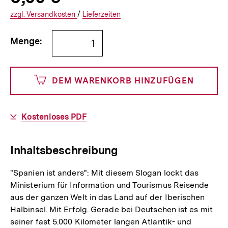
Informationen
€
Versandkosten
Interner
Informationen
zzgl.
zuzüglichen
Versandkosten
/
Interner
Informationen
Lieferzeiten
Link:
zu
Link:
zu
Bestellmenge
und
den
den
Menge:
angeben
500
DEM WARENKORB HINZUFÜGEN
Cents
Download-
Kostenloses PDF
Link:
Inhaltsbeschreibung
"Spanien ist anders": Mit diesem Slogan lockt das
Ministerium für Information und Tourismus Reisende
aus der ganzen Welt in das Land auf der Iberischen
Halbinsel. Mit Erfolg. Gerade bei Deutschen ist es mit
seiner fast 5.000 Kilometer langen Atlantik- und