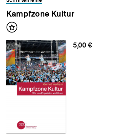
Schriftenreihe
für
überspringen
Kampfzone Kultur
weitere
Inhalte
Inhalt
merken
5,00 €