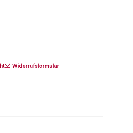
ht
Download-
Widerrufsformular
Link: