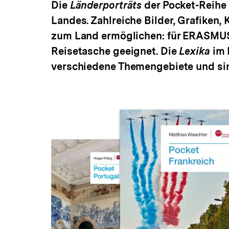
Die
Länderporträts
der Pocket-Reihe g
a
t
Landes. Zahlreiche Bilder, Grafiken,
i
zum Land ermöglichen: für ERASMUS-S
o
n
Reisetasche geeignet. Die
Lexika
im 
verschiedene Themengebiete und sin
Inhaltskarussell
überspringen