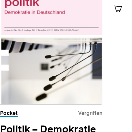
ansehen
0
Artik
im
Shop-
Warenko
ansehen
Pocket
Vergriffen
Politik – Demokratie