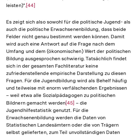
leisten)".
Zur
[44]
Auflösung
der
Es zeigt sich also sowohl für die politische Jugend- als
Fußnote
auch die politische Erwachsenenbildung, dass beide
Felder nicht genau bestimmt werden können. Damit
wird auch eine Antwort auf die Frage nach dem
Umfang und dem (ökonomischen) Wert der politischen
Bildung ausgesprochen schwierig. Tatsächlich findet
sich in der gesamten Fachliteratur keine
zufriedenstellende empirische Darstellung zu diesen
Fragen. Für die Jugendbildung wird als Behelf häufig
und teilweise mit enorm verfälschenden Ergebnissen
– weil etwa alle Sozialpädagogen zu politischen
Bildnern gemacht werden
Zur
[45]
– die
Jugendhilfestatistik genutzt. Für die
Auflösung
Erwachsenenbildung werden die Daten von
der
Statistischen Landesämtern oder die von Trägern
Fußnote
selbst gelieferten, zum Teil unvollständigen Daten