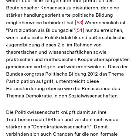
weiter über eine zeitgemäße Interpretation des
Beutelsbacher Konsenses zu diskutieren, der eine
stärker handlungsorientierte politische Bildung
möglicherweise behindert hat.
Zur
[53]
Wahrscheinlich ist
"Partizipation als Bildungsziel"
Auflösung
Zur
[54]
nur zu erreichen,
wenn schulische Politikdidaktik und außerschulische
der
Auflösung
Jugendbildung dieses Ziel im Rahmen von
Fußnote
der
theoretischen und wissenschaftlichen sowie
Fußnote
praktischen und methodischen Kooperationsprojekten
gemeinsam verfolgen und weiterentwickeln. Dass der
Bundeskongress Politische Bildung 2012 das Thema
Partizipation aufgriff, unterstreicht diese
Herausforderung ebenso wie die Renaissance des
Themas Demokratie in den Sozialwissenschaften.
Die Politikwissenschaft knüpft damit an ihre
Traditionen nach 1945 an und versteht sich wieder
stärker als "Demokratiewissenschaft". Damit
verbinden sich auch Chancen für die non-formale