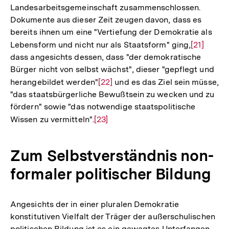
Landesarbeitsgemeinschaft zusammenschlossen.
Dokumente aus dieser Zeit zeugen davon, dass es
bereits ihnen um eine "Vertiefung der Demokratie als
Lebensform und nicht nur als Staatsform" ging,
Zur
[21]
dass angesichts dessen, dass "der demokratische
Auflösun
Bürger nicht von selbst wächst", dieser "gepflegt und
der
herangebildet werden"
Zur
[22]
und es das Ziel sein müsse,
Fußnote
"das staatsbürgerliche Bewußtsein zu wecken und zu
Auflösung
fördern" sowie "das notwendige staatspolitische
der
Wissen zu vermitteln".
Zur
[23]
Fußnote
Auflösung
der
Zum Selbstverständnis non-
Fußnote
formaler politischer Bildung
Angesichts der in einer pluralen Demokratie
konstitutiven Vielfalt der Träger der außerschulischen
politischen Bildung ist es ein gewagtes Unterfangen,