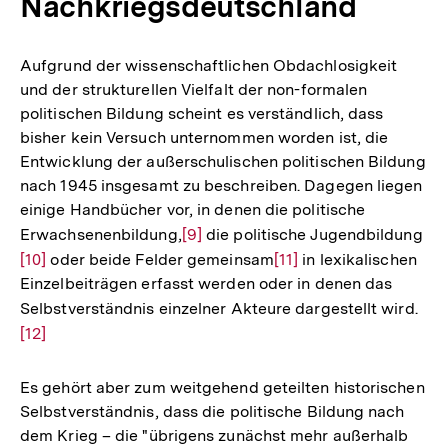
Nachkriegsdeutschland
Aufgrund der wissenschaftlichen Obdachlosigkeit
und der strukturellen Vielfalt der non-formalen
politischen Bildung scheint es verständlich, dass
bisher kein Versuch unternommen worden ist, die
Entwicklung der außerschulischen politischen Bildung
nach 1945 insgesamt zu beschreiben. Dagegen liegen
einige Handbücher vor, in denen die politische
Erwachsenenbildung,
Zur
[9]
die politische Jugendbildung
Zur
[10]
oder beide Felder gemeinsam
Auflösung
Zur
[11]
in lexikalischen
Au
Einzelbeiträgen erfasst werden oder in denen das
der
Auflösung
der
Selbstverständnis einzelner Akteure dargestellt wird.
Zur
Fußnote
der
Fu
[12]
Auf
Fußnote
der
Fuß
Es gehört aber zum weitgehend geteilten historischen
Selbstverständnis, dass die politische Bildung nach
dem Krieg – die "übrigens zunächst mehr außerhalb