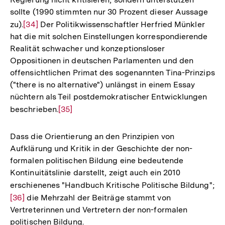
sollte (1990 stimmten nur 30 Prozent dieser Aussage
zu).
Zur
[34]
Der Politikwissenschaftler Herfried Münkler
hat die mit solchen Einstellungen korrespondierende
Auflösung
Realität schwacher und konzeptionsloser
der
Oppositionen in deutschen Parlamenten und den
Fußnote
offensichtlichen Primat des sogenannten Tina-Prinzips
("there is no alternative") unlängst in einem Essay
nüchtern als Teil postdemokratischer Entwicklungen
beschrieben.
Zur
[35]
Auflösung
der
Dass die Orientierung an den Prinzipien von
Fußnote
Aufklärung und Kritik in der Geschichte der non-
formalen politischen Bildung eine bedeutende
Kontinuitätslinie darstellt, zeigt auch ein 2010
erschienenes "Handbuch Kritische Politische Bildung";
Zu
[36]
die Mehrzahl der Beiträge stammt von
Au
Vertreterinnen und Vertretern der non-formalen
de
politischen Bildung.
Fu