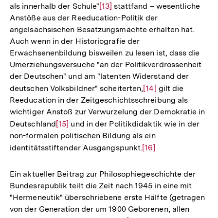
als innerhalb der Schule"
Zur
[13]
stattfand – wesentliche
Anstöße aus der Reeducation-Politik der
Auflösung
angelsächsischen Besatzungsmächte erhalten hat.
der
Auch wenn in der Historiografie der
Fußnote
Erwachsenenbildung bisweilen zu lesen ist, dass die
Umerziehungsversuche "an der Politikverdrossenheit
der Deutschen" und am "latenten Widerstand der
deutschen Volksbildner" scheiterten,
Zur
[14]
gilt die
Reeducation in der Zeitgeschichtsschreibung als
Auflösung
wichtiger Anstoß zur Verwurzelung der Demokratie in
der
Deutschland
Zur
[15]
und in der Politikdidaktik wie in der
Fußnote
non-formalen politischen Bildung als ein
Auflösung
identitätsstiftender Ausgangspunkt.
Zur
[16]
der
Auflösung
Fußnote
der
Ein aktueller Beitrag zur Philosophiegeschichte der
Fußnote
Bundesrepublik teilt die Zeit nach 1945 in eine mit
"Hermeneutik" überschriebene erste Hälfte (getragen
von der Generation der um 1900 Geborenen, allen