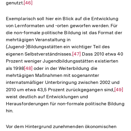
genutzt.
Zur
[46]
Auflösung
der
Exemplarisch soll hier ein Blick auf die Entwicklung
Fußnote
von Lernformaten und -orten geworfen werden. Für
die non-formale politische Bildung ist das Format der
mehrtägigen Veranstaltung in
(Jugend-)Bildungsstätten ein wichtiger Teil des
eigenen Selbstverständnisses.
Zur
[47]
Dass 2010 etwa 40
Prozent weniger Jugendbildungsstätten existierten
Auflösung
als 1998
Zur
[48]
oder in der Weiterbildung die
der
mehrtägigen Maßnahmen mit sogenannter
Auflösung
Fußnote
internatsmäßiger Unterbringung zwischen 2002 und
der
2010 um etwa 43,5 Prozent zurückgegangen sind,
Zur
[49]
Fußnote
weist deutlich auf Entwicklungen und
Auflös
Herausforderungen für non-formale politische Bildung
der
hin.
Fußnot
Vor dem Hintergrund zunehmenden ökonomischen