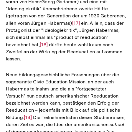
voran von Hans-Georg Gadamer) und eine mit
"Ideologiekritik" überschriebene zweite Hälfte
(getragen von der Generation der um 1930 Geborenen,
allen voran Jürgen Habermas)
Zur
[17]
ein. Allein, dass der
Protagonist der "Ideologiekritik", Jürgen Habermas,
Auflösung
sich selbst einmal als "product of reeducation"
der
bezeichnet hat,
Zur
[18]
dürfte heute wohl kaum noch
Fußnote
Zweifel an der Wirkung der Reeducation aufkommen
Auflösung
lassen.
der
Fußnote
Neue bildungsgeschichtliche Forschungen über die
sogenannte Civic Education Mission, an der auch
Habermas teilnahm und die als "fortgesetzter
Versuch" nun deutsch-amerikanischer Reeducation
bezeichnet werden kann, bestätigen den Erfolg der
Reeducation – jedenfalls mit Blick auf die politische
Bildung.
Zur
[19]
Die Teilnehmerlisten dieser Studienreisen,
deren Ziel es war, die Idee der amerikanischen
school
Auflösung
of democracy
kennenzulernen, lesen sich wie "ein