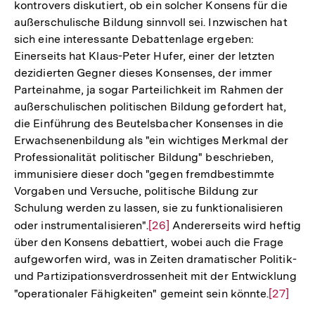
kontrovers diskutiert, ob ein solcher Konsens für die
außerschulische Bildung sinnvoll sei. Inzwischen hat
sich eine interessante Debattenlage ergeben:
Einerseits hat Klaus-Peter Hufer, einer der letzten
dezidierten Gegner dieses Konsenses, der immer
Parteinahme, ja sogar Parteilichkeit im Rahmen der
außerschulischen politischen Bildung gefordert hat,
die Einführung des Beutelsbacher Konsenses in die
Erwachsenenbildung als "ein wichtiges Merkmal der
Professionalität politischer Bildung" beschrieben,
immunisiere dieser doch "gegen fremdbestimmte
Vorgaben und Versuche, politische Bildung zur
Schulung werden zu lassen, sie zu funktionalisieren
oder instrumentalisieren".
Zur
[26]
Andererseits wird heftig
über den Konsens debattiert, wobei auch die Frage
Auflösung
aufgeworfen wird, was in Zeiten dramatischer Politik-
der
und Partizipationsverdrossenheit mit der Entwicklung
Fußnote
"operationaler Fähigkeiten" gemeint sein könnte.
Zur
[27]
Auflösu