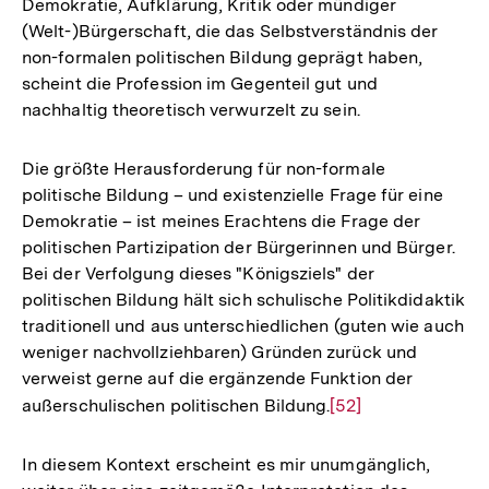
Demokratie, Aufklärung, Kritik oder mündiger
der
(Welt-)Bürgerschaft, die das Selbstverständnis der
Fußnot
non-formalen politischen Bildung geprägt haben,
scheint die Profession im Gegenteil gut und
nachhaltig theoretisch verwurzelt zu sein.
Die größte Herausforderung für non-formale
politische Bildung – und existenzielle Frage für eine
Demokratie – ist meines Erachtens die Frage der
politischen Partizipation der Bürgerinnen und Bürger.
Bei der Verfolgung dieses "Königsziels" der
politischen Bildung hält sich schulische Politikdidaktik
traditionell und aus unterschiedlichen (guten wie auch
weniger nachvollziehbaren) Gründen zurück und
verweist gerne auf die ergänzende Funktion der
außerschulischen politischen Bildung.
Zur
[52]
Auflösung
der
In diesem Kontext erscheint es mir unumgänglich,
Fußnote