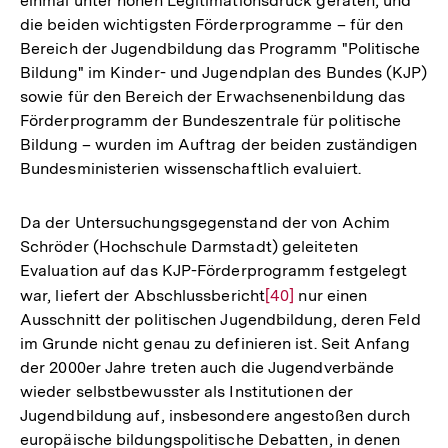
einmal unter hohen Legitimationsdruck geraten, und
die beiden wichtigsten Förderprogramme – für den
Bereich der Jugendbildung das Programm "Politische
Bildung" im Kinder- und Jugendplan des Bundes (KJP)
sowie für den Bereich der Erwachsenenbildung das
Förderprogramm der Bundeszentrale für politische
Bildung – wurden im Auftrag der beiden zuständigen
Bundesministerien wissenschaftlich evaluiert.
Da der Untersuchungsgegenstand der von Achim
Schröder (Hochschule Darmstadt) geleiteten
Evaluation auf das KJP-Förderprogramm festgelegt
war, liefert der Abschlussbericht
Zur
[40]
nur einen
Ausschnitt der politischen Jugendbildung, deren Feld
Auflösung
im Grunde nicht genau zu definieren ist. Seit Anfang
der
der 2000er Jahre treten auch die Jugendverbände
Fußnote
wieder selbstbewusster als Institutionen der
Jugendbildung auf, insbesondere angestoßen durch
europäische bildungspolitische Debatten, in denen