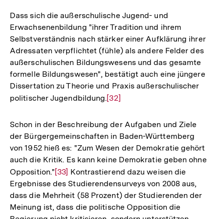
Auflösu
der
Dass sich die außerschulische Jugend- und
Fußnot
Erwachsenenbildung "ihrer Tradition und ihrem
Selbstverständnis nach stärker einer Aufklärung ihrer
Adressaten verpflichtet (fühle) als andere Felder des
außerschulischen Bildungswesens und das gesamte
formelle Bildungswesen", bestätigt auch eine jüngere
Dissertation zu Theorie und Praxis außerschulischer
politischer Jugendbildung.
Zur
[32]
Auflösung
der
Schon in der Beschreibung der Aufgaben und Ziele
Fußnote
der Bürgergemeinschaften in Baden-Württemberg
von 1952 hieß es: "Zum Wesen der Demokratie gehört
auch die Kritik. Es kann keine Demokratie geben ohne
Opposition."
Zur
[33]
Kontrastierend dazu weisen die
Ergebnisse des Studierendensurveys von 2008 aus,
Auflösung
dass die Mehrheit (58 Prozent) der Studierenden der
der
Meinung ist, dass die politische Opposition die
Fußnote
Regierung nicht kritisieren, sondern unterstützen