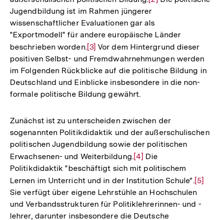
Jugendbildung ist im Rahmen jüngerer
der
Auflösung
wissenschaftlicher Evaluationen gar als
Fußnote
der
"Exportmodell" für andere europäische Länder
Fußnote
beschrieben worden.
Zur
[3]
Vor dem Hintergrund dieser
positiven Selbst- und Fremdwahrnehmungen werden
Auflösung
im Folgenden Rückblicke auf die politische Bildung in
der
Deutschland und Einblicke insbesondere in die non-
Fußnote
formale politische Bildung gewährt.
Zunächst ist zu unterscheiden zwischen der
sogenannten Politikdidaktik und der außerschulischen
politischen Jugendbildung sowie der politischen
Erwachsenen- und Weiterbildung.
Zur
[4]
Die
Politikdidaktik "beschäftigt sich mit politischem
Auflösung
Lernen im Unterricht und in der Institution Schule".
Zur
[5]
der
Sie verfügt über eigene Lehrstühle an Hochschulen
Auflös
Fußnote
und Verbandsstrukturen für Politiklehrerinnen- und -
der
lehrer, darunter insbesondere die Deutsche
Fußno