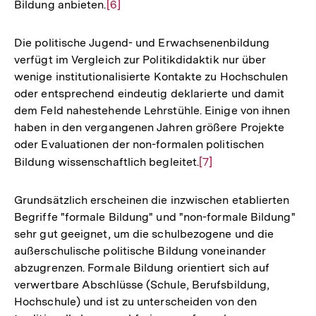
Bildung anbieten.
Zur
[6]
Auflösung
der
Die politische Jugend- und Erwachsenenbildung
Fußnote
verfügt im Vergleich zur Politikdidaktik nur über
wenige institutionalisierte Kontakte zu Hochschulen
oder entsprechend eindeutig deklarierte und damit
dem Feld nahestehende Lehrstühle. Einige von ihnen
haben in den vergangenen Jahren größere Projekte
oder Evaluationen der non-formalen politischen
Bildung wissenschaftlich begleitet.
Zur
[7]
Auflösung
der
Grundsätzlich erscheinen die inzwischen etablierten
Fußnote
Begriffe "formale Bildung" und "non-formale Bildung"
sehr gut geeignet, um die schulbezogene und die
außerschulische politische Bildung voneinander
abzugrenzen. Formale Bildung orientiert sich auf
verwertbare Abschlüsse (Schule, Berufsbildung,
Hochschule) und ist zu unterscheiden von den