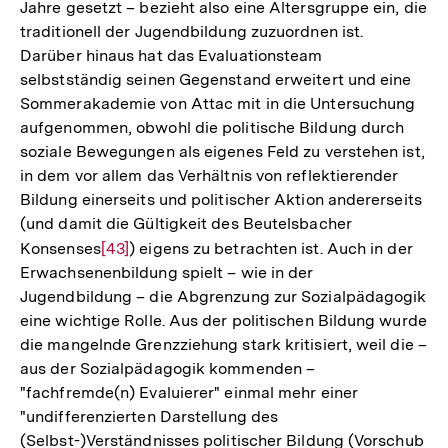
Jahre gesetzt – bezieht also eine Altersgruppe ein, die
traditionell der Jugendbildung zuzuordnen ist.
Darüber hinaus hat das Evaluationsteam
selbstständig seinen Gegenstand erweitert und eine
Sommerakademie von Attac mit in die Untersuchung
aufgenommen, obwohl die politische Bildung durch
soziale Bewegungen als eigenes Feld zu verstehen ist,
in dem vor allem das Verhältnis von reflektierender
Bildung einerseits und politischer Aktion andererseits
(und damit die Gültigkeit des Beutelsbacher
Konsenses
Zur
[43]
) eigens zu betrachten ist. Auch in der
Erwachsenenbildung spielt – wie in der
Auflösung
Jugendbildung – die Abgrenzung zur Sozialpädagogik
der
eine wichtige Rolle. Aus der politischen Bildung wurde
Fußnote
die mangelnde Grenzziehung stark kritisiert, weil die –
aus der Sozialpädagogik kommenden –
"fachfremde(n) Evaluierer" einmal mehr einer
"undifferenzierten Darstellung des
(Selbst-)Verständnisses politischer Bildung (Vorschub