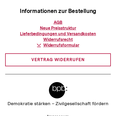
Informationen zur Bestellung
Informationen
AGB
zur
Neue Preisstruktur
Bestellung
Lieferbedingungen und Versandkosten
Widerrufsrecht
Download-
Widerrufsformular
Link:
VERTRAG WIDERRUFEN
Meta-
Links
Zur
Demokratie stärken –
Zivilgesellschaft fördern
Startseite
der