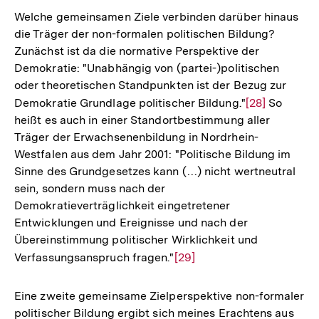
der
Welche gemeinsamen Ziele verbinden darüber hinaus
Fußnote
die Träger der non-formalen politischen Bildung?
Zunächst ist da die normative Perspektive der
Demokratie: "Unabhängig von (partei-)politischen
oder theoretischen Standpunkten ist der Bezug zur
Demokratie Grundlage politischer Bildung."
Zur
[28]
So
heißt es auch in einer Standortbestimmung aller
Auflösung
Träger der Erwachsenenbildung in Nordrhein-
der
Westfalen aus dem Jahr 2001: "Politische Bildung im
Fußnote
Sinne des Grundgesetzes kann (…) nicht wertneutral
sein, sondern muss nach der
Demokratieverträglichkeit eingetretener
Entwicklungen und Ereignisse und nach der
Übereinstimmung politischer Wirklichkeit und
Verfassungsanspruch fragen."
Zur
[29]
Auflösung
der
Eine zweite gemeinsame Zielperspektive non-formaler
Fußnote
politischer Bildung ergibt sich meines Erachtens aus