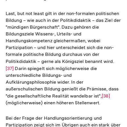
Last, but not least gilt in der non-formalen politischen
Bildung – wie auch in der Politikdidaktik – das Ziel der
"mündigen Bürgerschaft". Dazu gehören die
Bildungsziele Wissens-, Urteils- und
Handlungskompetenz gleichermaßen, wobei
Partizipation – und hier unterscheidet sich die non-
formale politische Bildung durchaus von der
Politikdidaktik – gerne als Königsziel benannt wird.
Zur
[37]
Darin spiegelt sich möglicherweise die
Auflö
unterschiedliche Bildungs- und
der
Aufklärungsphilosophie wider. In der
Fußno
außerschulischen Bildung genießt die Prämisse, dass
"die gesellschaftliche Realität wandelbar ist",
Zur
[38]
(möglicherweise) einen höheren Stellenwert.
Auflösung
der
Fußnote
Bei der Frage der Handlungsorientierung und
Partizipation zeigt sich im Übrigen auch ein stark über