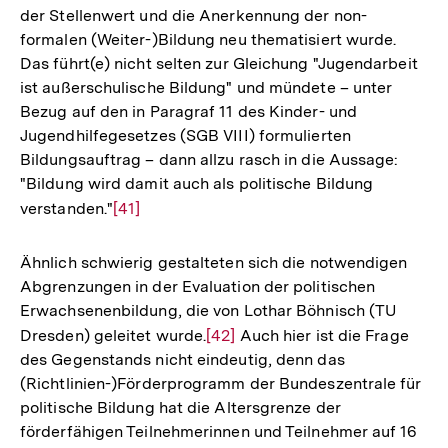
der Stellenwert und die Anerkennung der non-
formalen (Weiter-)Bildung neu thematisiert wurde.
Das führt(e) nicht selten zur Gleichung "Jugendarbeit
ist außerschulische Bildung" und mündete – unter
Bezug auf den in Paragraf 11 des Kinder- und
Jugendhilfegesetzes (SGB VIII) formulierten
Bildungsauftrag – dann allzu rasch in die Aussage:
"Bildung wird damit auch als politische Bildung
verstanden."
Zur
[41]
Auflösung
der
Ähnlich schwierig gestalteten sich die notwendigen
Fußnote
Abgrenzungen in der Evaluation der politischen
Erwachsenenbildung, die von Lothar Böhnisch (TU
Dresden) geleitet wurde.
Zur
[42]
Auch hier ist die Frage
des Gegenstands nicht eindeutig, denn das
Auflösung
(Richtlinien-)Förderprogramm der Bundeszentrale für
der
politische Bildung hat die Altersgrenze der
Fußnote
förderfähigen Teilnehmerinnen und Teilnehmer auf 16