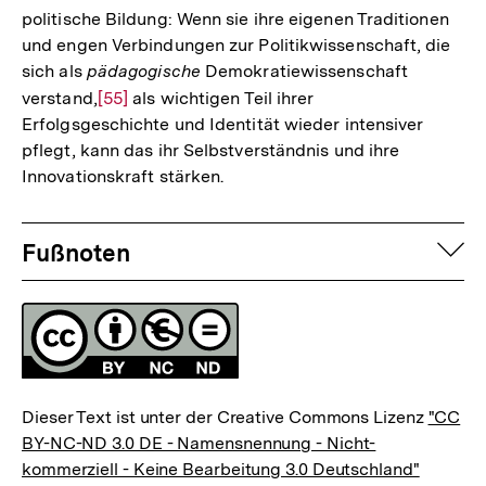
politische Bildung: Wenn sie ihre eigenen Traditionen
und engen Verbindungen zur Politikwissenschaft, die
sich als
pädagogische
Demokratiewissenschaft
verstand,
Zur
[55]
als wichtigen Teil ihrer
Erfolgsgeschichte und Identität wieder intensiver
Auflösung
pflegt, kann das ihr Selbstverständnis und ihre
der
Innovationskraft stärken.
Fußnote
Fussnoten
auf
Fußnoten
Lizenz
Dieser Text ist unter der Creative Commons Lizenz
"CC
BY-NC-ND 3.0 DE - Namensnennung - Nicht-
kommerziell - Keine Bearbeitung 3.0 Deutschland"