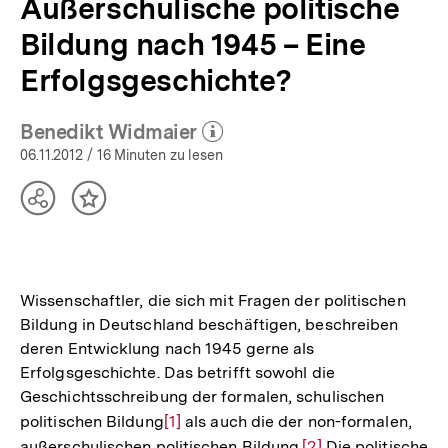
Außerschulische politische
Bildung nach 1945 – Eine
Erfolgsgeschichte?
Benedikt Widmaier
(Mehr zum Autor)
öffnen
06.11.2012
/ 16 Minuten zu lesen
Teilen
Inhalt
Optionen
merken
anzeigen
Wissenschaftler, die sich mit Fragen der politischen
Bildung in Deutschland beschäftigen, beschreiben
deren Entwicklung nach 1945 gerne als
Erfolgsgeschichte. Das betrifft sowohl die
Geschichtsschreibung der formalen, schulischen
politischen Bildung
Zur
[1]
als auch die der non-formalen,
außerschulischen politischen Bildung.
Auflösung
Zur
[2]
Die politische