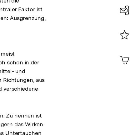
sten die
traler Faktor ist
ten: Ausgrenzung,
Konta
0
Merklist
ansehen
 meist
0
Artik
im
ch schon in der
Shop-
ittel- und
Warenko
n Richtungen, aus
ansehen
nd verschiedene
n. Zu nennen ist
agern das Wirken
das Untertauchen