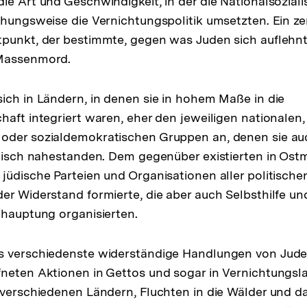
ie Art und Geschwindigkeit, in der die Nationalsoziali
ehungsweise die Vernichtungspolitik umsetzten. Ein zen
tpunkt, der bestimmte, gegen was Juden sich auflehn
 Massenmord.
ich in Ländern, in denen sie in hohem Maße in die
haft integriert waren, eher den jeweiligen nationalen,
oder sozialdemokratischen Gruppen an, denen sie au
itisch nahestanden. Dem gegenüber existierten in Ostm
jüdische Parteien und Organisationen aller politische
er Widerstand formierte, die aber auch Selbsthilfe u
ehauptung organisierten.
s verschiedenste widerständige Handlungen von Jude
neten Aktionen in Gettos und sogar in Vernichtungsl
 verschiedenen Ländern, Fluchten in die Wälder und 