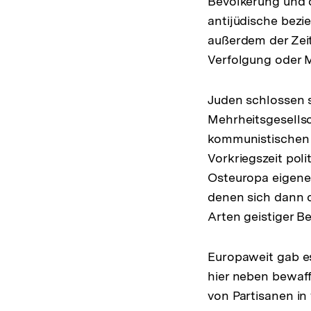
Bevölkerung und d
antijüdische bezi
außerdem der Zei
Verfolgung oder
Juden schlossen s
Mehrheitsgesellsc
kommunistischen 
Vorkriegszeit pol
Osteuropa eigene 
denen sich dann d
Arten geistiger B
Europaweit gab e
hier neben bewaff
von Partisanen in