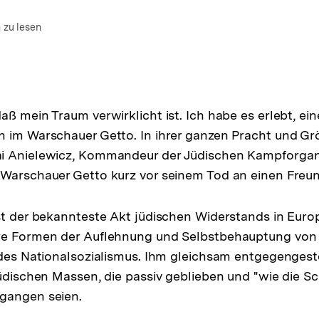
um Autor)
nen
 zu lesen
ß mein Traum verwirklicht ist. Ich habe es erlebt, ein
 im Warschauer Getto. In ihrer ganzen Pracht und Gr
i Anielewicz, Kommandeur der Jüdischen Kampforgan
 Warschauer Getto kurz vor seinem Tod an einen Freun
st der bekannteste Akt jüdischen Widerstands in Eur
re Formen der Auflehnung und Selbstbehauptung von
 des Nationalsozialismus. Ihm gleichsam entgegengest
jüdischen Massen, die passiv geblieben und "wie die Sc
gangen seien.