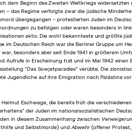
ach dem Beginn des Zweiten Weltkriegs widersetzten 
n – das Regime verfolgte zwar die jüdische Minderhei
mord übergegangen – protestierten Juden im Deutsc
Anordnungen zu befolgen oder waren besonders in lin
sationen aktiv. Die wohl bekannteste und größte jüd
e im Deutschen Reich war die Berliner Gruppe um He
v war, besonders aber seit Ende 1941 in größerem Um
d Aufrufe in Erscheinung trat und im Mai 1942 einen
Ausstellung "Das Sowjetparadies" verübte. Die zionistis
e Jugendliche auf ihre Emigration nach Palästina vor
 Helmut Eschwege, die bereits früh die verschiedenen
haltens" der Juden im nationalsozialistischen Deuts
eiden in diesem Zusammenhang zwischen
Verweigeru
hthilfe und Selbstmorde) und
Abwehr
(offener Protest, 