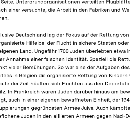
" Seite. Untergrundorganisationen verteilten Flugblätt
nch einer versuchte, die Arbeit in den Fabriken und We
ren.
klusive Deutschland lag der Fokus auf der Rettung vo
ganisierte Hilfe bei der Flucht in sichere Staaten oder
igenen Land. Ungefähr 1700 Juden überlebten etwa in
er Annahme einer falschen Identität. Speziell die Ret
unkt vieler Bemühungen. So war eine der Aufgaben de
tees in Belgien die organisierte Rettung von Kindern 
aufe der Zeit häuften sich Fluchten aus den Deportat
tz. In Frankreich waren Juden darüber hinaus am be
igt, auch in einer eigenen bewaffneten Einheit, der 19
uppierungen gegründeten Armée Juive. Auch kämpfte
eflohene Juden in den alliierten Armeen gegen Nazi-D