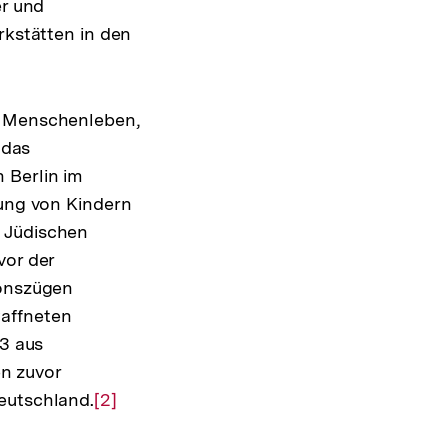
er und
rkstätten in den
n Menschenleben,
 das
 Berlin im
tung von Kindern
s Jüdischen
vor der
ionszügen
waffneten
43 aus
n zuvor
eutschland.
Zur
[2]
Auflösung