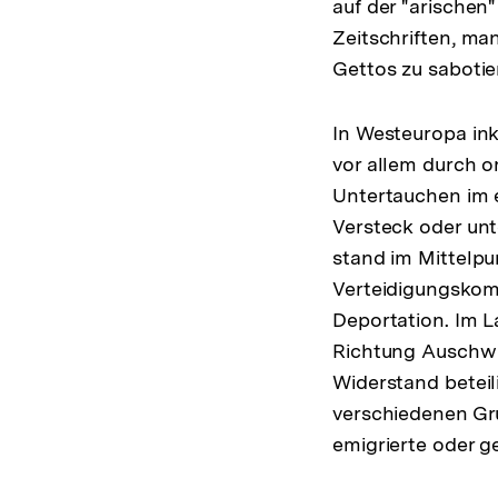
auf der "arischen
Zeitschriften, ma
Gettos zu sabotie
In Westeuropa in
vor allem durch or
Untertauchen im e
Versteck oder unt
stand im Mittelp
Verteidigungskomi
Deportation. Im L
Richtung Auschwi
Widerstand beteil
verschiedenen Gr
emigrierte oder g