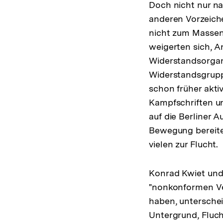
Doch nicht nur n
anderen Vorzeiche
nicht zum Massen
weigerten sich, 
Widerstandsorgani
Widerstandsgrupp
schon früher akti
Kampfschriften un
auf die Berliner 
Bewegung bereitet
vielen zur Flucht.
Konrad Kwiet und
"nonkonformen Ver
haben, untersch
Untergrund, Fluc