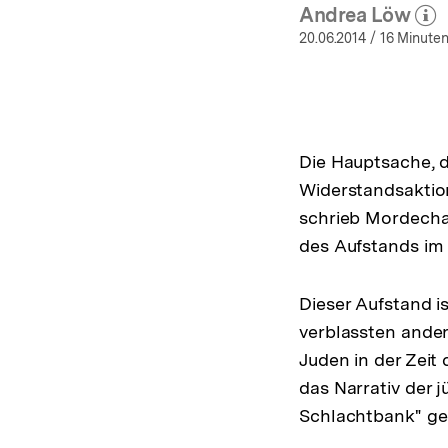
Andrea Löw
(Mehr z
öff
20.06.2014
/ 16 Minuten
Die Hauptsache, da
Widerstandsaktion
schrieb Mordecha
des Aufstands im
Dieser Aufstand i
verblassten ande
Juden in der Zeit
das Narrativ der 
Schlachtbank" ge