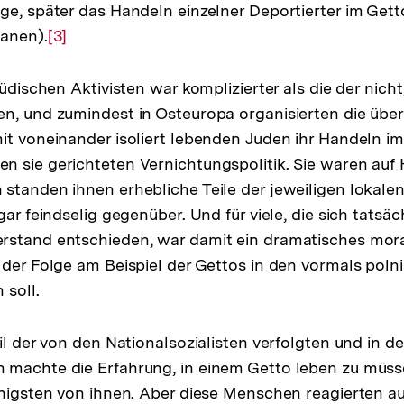
ge, später das Handeln einzelner Deportierter im Gett
sanen).
Zur
[3]
Auflösung
der
jüdischen Aktivisten war komplizierter als die der nich
Fußnote
n, und zumindest in Osteuropa organisierten die über
it voneinander isoliert lebenden Juden ihr Handeln im
 sie gerichteten Vernichtungspolitik. Sie waren auf 
standen ihnen erhebliche Teile der jeweiligen lokale
gar feindselig gegenüber. Und für viele, die sich tatsäc
rstand entschieden, war damit ein dramatisches mor
 der Folge am Beispiel der Gettos in den vormals pol
 soll.
il der von den Nationalsozialisten verfolgten und in d
 machte die Erfahrung, in einem Getto leben zu müss
enigsten von ihnen. Aber diese Menschen reagierten auf 