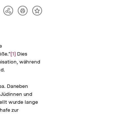
Artikel
Teilen
Inhalt
drucken
Optionen
merken
anzeigen
e
öße."
Zur
[1]
Dies
isation, während
Auflösung
d.
der
Fußnote
opa. Daneben
 Jüdinnen und
ellt wurde lange
hafe zur