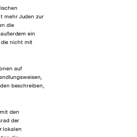
dischen
t mehr Juden zur
en die
t außerdem ein
 die nicht mit
ionen auf
 Handlungsweisen,
uden beschreiben,
 mit den
Grad der
r lokalen