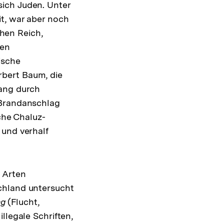
der
sich Juden. Unter
Fußnote
t, war aber noch
hen Reich,
ken
ische
rbert Baum, die
fang durch
 Brandanschlag
che Chaluz-
 und verhalf
 Arten
chland untersucht
ng
(Flucht,
illegale Schriften,