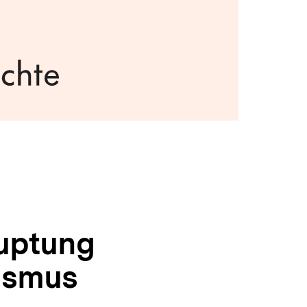
uptung
lismus