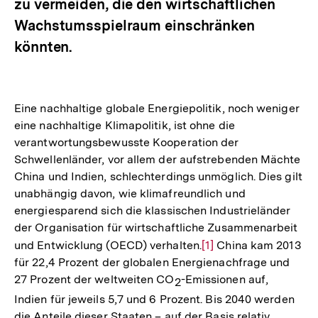
zu vermeiden, die den wirtschaftlichen
Wachstumsspielraum einschränken
könnten.
Eine nachhaltige globale Energiepolitik, noch weniger
eine nachhaltige Klimapolitik, ist ohne die
verantwortungsbewusste Kooperation der
Schwellenländer, vor allem der aufstrebenden Mächte
China und Indien, schlechterdings unmöglich. Dies gilt
unabhängig davon, wie klimafreundlich und
energiesparend sich die klassischen Industrieländer
der Organisation für wirtschaftliche Zusammenarbeit
und Entwicklung (OECD) verhalten.
Zur
[1]
China kam 2013
für 22,4 Prozent der globalen Energienachfrage und
Auflösung
27 Prozent der weltweiten CO
-Emissionen auf,
der
2
Fußnote
Indien für jeweils 5,7 und 6 Prozent. Bis 2040 werden
die Anteile dieser Staaten – auf der Basis relativ