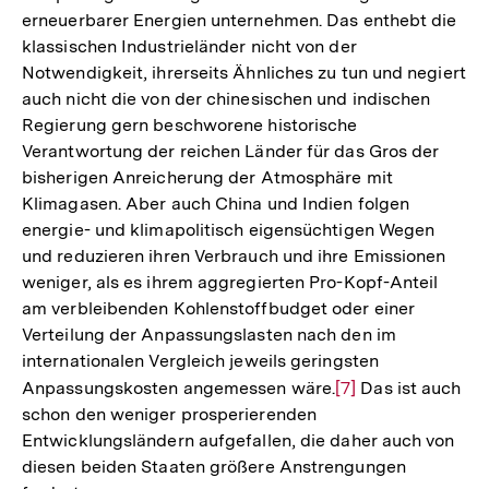
erneuerbarer Energien unternehmen. Das enthebt die
Fußnote
klassischen Industrieländer nicht von der
Notwendigkeit, ihrerseits Ähnliches zu tun und negiert
auch nicht die von der chinesischen und indischen
Regierung gern beschworene historische
Verantwortung der reichen Länder für das Gros der
bisherigen Anreicherung der Atmosphäre mit
Klimagasen. Aber auch China und Indien folgen
energie- und klimapolitisch eigensüchtigen Wegen
und reduzieren ihren Verbrauch und ihre Emissionen
weniger, als es ihrem aggregierten Pro-Kopf-Anteil
am verbleibenden Kohlenstoffbudget oder einer
Verteilung der Anpassungslasten nach den im
internationalen Vergleich jeweils geringsten
Anpassungskosten angemessen wäre.
Zur
[7]
Das ist auch
schon den weniger prosperierenden
Auflösung
Entwicklungsländern aufgefallen, die daher auch von
der
diesen beiden Staaten größere Anstrengungen
Fußnote