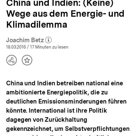
China und Indien: (Keine)
Wege aus dem Energie- und
Klimadilemma
Joachim Betz
(Mehr zum Autor)
öffnen
18.03.2016
/ 17 Minuten zu lesen
Teilen
Inhalt
Optionen
merken
anzeigen
China und Indien betreiben national eine
ambitionierte Energiepolitik, die zu
deutlichen Emissionsminderungen führen
könnte. International ist ihre Politik
dagegen von Zurückhaltung
gekennzeichnet, um Selbstverpflichtungen