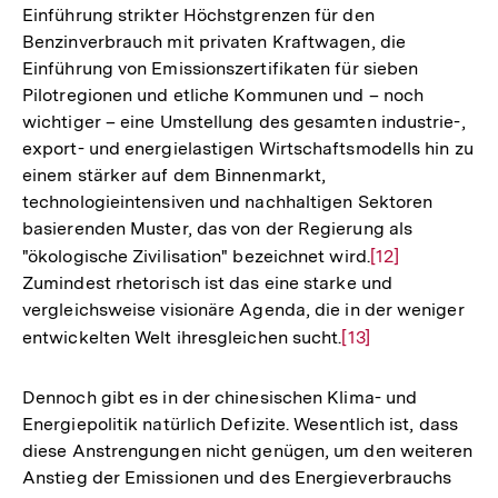
Einführung strikter Höchstgrenzen für den
Benzinverbrauch mit privaten Kraftwagen, die
Einführung von Emissionszertifikaten für sieben
Pilotregionen und etliche Kommunen und – noch
wichtiger – eine Umstellung des gesamten industrie-,
export- und energielastigen Wirtschaftsmodells hin zu
einem stärker auf dem Binnenmarkt,
technologieintensiven und nachhaltigen Sektoren
basierenden Muster, das von der Regierung als
"ökologische Zivilisation" bezeichnet wird.
Zur
[12]
Zumindest rhetorisch ist das eine starke und
Auflösung
vergleichsweise visionäre Agenda, die in der weniger
der
entwickelten Welt ihresgleichen sucht.
Zur
[13]
Fußnote
Auflösung
der
Dennoch gibt es in der chinesischen Klima- und
Fußnote
Energiepolitik natürlich Defizite. Wesentlich ist, dass
diese Anstrengungen nicht genügen, um den weiteren
Anstieg der Emissionen und des Energieverbrauchs