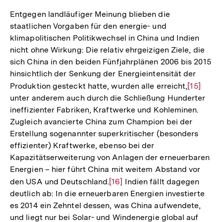
Entgegen landläufiger Meinung blieben die
staatlichen Vorgaben für den energie- und
klimapolitischen Politikwechsel in China und Indien
nicht ohne Wirkung: Die relativ ehrgeizigen Ziele, die
sich China in den beiden Fünfjahrplänen 2006 bis 2015
hinsichtlich der Senkung der Energieintensität der
Produktion gesteckt hatte, wurden alle erreicht,
Zur
[15]
unter anderem auch durch die Schließung Hunderter
Auflösun
ineffizienter Fabriken, Kraftwerke und Kohleminen.
der
Zugleich avancierte China zum Champion bei der
Fußnote
Erstellung sogenannter superkritischer (besonders
effizienter) Kraftwerke, ebenso bei der
Kapazitätserweiterung von Anlagen der erneuerbaren
Energien – hier führt China mit weitem Abstand vor
den USA und Deutschland.
Zur
[16]
Indien fällt dagegen
deutlich ab: In die erneuerbaren Energien investierte
Auflösung
es 2014 ein Zehntel dessen, was China aufwendete,
der
Zum
und liegt nur bei Solar- und Windenergie global auf
Fußnote
Seite