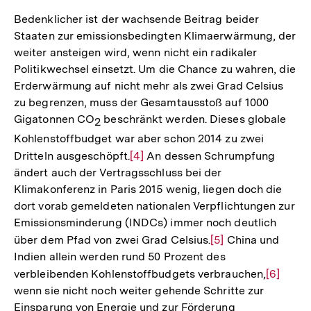
Bedenklicher ist der wachsende Beitrag beider
Staaten zur emissionsbedingten Klimaerwärmung, der
weiter ansteigen wird, wenn nicht ein radikaler
Politikwechsel einsetzt. Um die Chance zu wahren, die
Erderwärmung auf nicht mehr als zwei Grad Celsius
zu begrenzen, muss der Gesamtausstoß auf 1000
Gigatonnen CO
beschränkt werden. Dieses globale
2
Kohlenstoffbudget war aber schon 2014 zu zwei
Dritteln ausgeschöpft.
Zur
[4]
An dessen Schrumpfung
ändert auch der Vertragsschluss bei der
Auflösung
Klimakonferenz in Paris 2015 wenig, liegen doch die
der
dort vorab gemeldeten nationalen Verpflichtungen zur
Fußnote
Emissionsminderung (INDCs) immer noch deutlich
über dem Pfad von zwei Grad Celsius.
Zur
[5]
China und
Indien allein werden rund 50 Prozent des
Auflösung
verbleibenden Kohlenstoffbudgets verbrauchen,
Zur
[6]
der
wenn sie nicht noch weiter gehende Schritte zur
Auflösu
Fußnote
Einsparung von Energie und zur Förderung
der