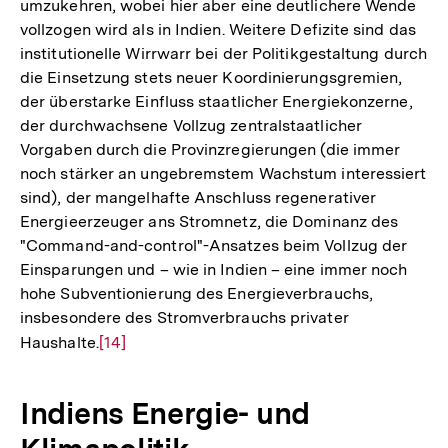
umzukehren, wobei hier aber eine deutlichere Wende
vollzogen wird als in Indien. Weitere Defizite sind das
institutionelle Wirrwarr bei der Politikgestaltung durch
die Einsetzung stets neuer Koordinierungsgremien,
der überstarke Einfluss staatlicher Energiekonzerne,
der durchwachsene Vollzug zentralstaatlicher
Vorgaben durch die Provinzregierungen (die immer
noch stärker an ungebremstem Wachstum interessiert
sind), der mangelhafte Anschluss regenerativer
Energieerzeuger ans Stromnetz, die Dominanz des
"Command-and-control"-Ansatzes beim Vollzug der
Einsparungen und – wie in Indien – eine immer noch
hohe Subventionierung des Energieverbrauchs,
insbesondere des Stromverbrauchs privater
Haushalte.
Zur
[14]
Auflösung
der
Indiens Energie- und
Fußnote