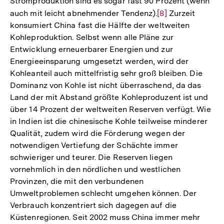
Stromproduktion sind es sogar fast 90 Prozent (wenn
auch mit leicht abnehmender Tendenz).
Zur
[8]
Zurzeit
konsumiert China fast die Hälfte der weltweiten
Auflösung
Kohleproduktion. Selbst wenn alle Pläne zur
der
Entwicklung erneuerbarer Energien und zur
Fußnote
Energieeinsparung umgesetzt werden, wird der
Kohleanteil auch mittelfristig sehr groß bleiben. Die
Dominanz von Kohle ist nicht überraschend, da das
Land der mit Abstand größte Kohleproduzent ist und
über 14 Prozent der weltweiten Reserven verfügt. Wie
in Indien ist die chinesische Kohle teilweise minderer
Qualität, zudem wird die Förderung wegen der
notwendigen Vertiefung der Schächte immer
schwieriger und teurer. Die Reserven liegen
vornehmlich in den nördlichen und westlichen
Provinzen, die mit den verbundenen
Umweltproblemen schlecht umgehen können. Der
Verbrauch konzentriert sich dagegen auf die
Küstenregionen. Seit 2002 muss China immer mehr