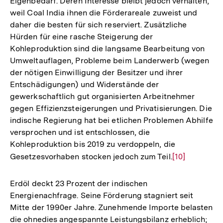
Eigenbedarf. Deren Interesse bleibt jedoch verhalten,
weil Coal India ihnen die Förderareale zuweist und
daher die besten für sich reserviert. Zusätzliche
Hürden für eine rasche Steigerung der
Kohleproduktion sind die langsame Bearbeitung von
Umweltauflagen, Probleme beim Landerwerb (wegen
der nötigen Einwilligung der Besitzer und ihrer
Entschädigungen) und Widerstände der
gewerkschaftlich gut organisierten Arbeitnehmer
gegen Effizienzsteigerungen und Privatisierungen. Die
indische Regierung hat bei etlichen Problemen Abhilfe
versprochen und ist entschlossen, die
Kohleproduktion bis 2019 zu verdoppeln, die
Gesetzesvorhaben stocken jedoch zum Teil.
Zur
[10]
Auflösung
der
Erdöl deckt 23 Prozent der indischen
Fußnote
Energienachfrage. Seine Förderung stagniert seit
Mitte der 1990er Jahre. Zunehmende Importe belasten
die ohnedies angespannte Leistungsbilanz erheblich;