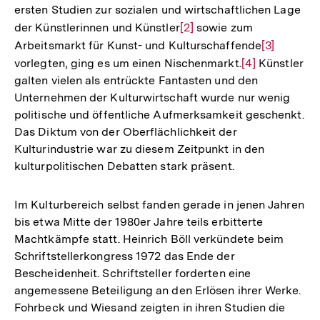
ersten Studien zur sozialen und wirtschaftlichen Lage
der Künstlerinnen und Künstler
Zur
[2]
sowie zum
Arbeitsmarkt für Kunst- und Kulturschaffende
Auflösung
Zur
[3]
vorlegten, ging es um einen Nischenmarkt.
der
Zur
[4]
Künstler
Auflösung
galten vielen als entrückte Fantasten und den
Fußnote
Auflösung
der
Unternehmen der Kulturwirtschaft wurde nur wenig
der
Fußnote
politische und öffentliche Aufmerksamkeit geschenkt.
Fußnote
Das Diktum von der Oberflächlichkeit der
Kulturindustrie war zu diesem Zeitpunkt in den
kulturpolitischen Debatten stark präsent.
Im Kulturbereich selbst fanden gerade in jenen Jahren
bis etwa Mitte der 1980er Jahre teils erbitterte
Machtkämpfe statt. Heinrich Böll verkündete beim
Schriftstellerkongress 1972 das Ende der
Bescheidenheit. Schriftsteller forderten eine
angemessene Beteiligung an den Erlösen ihrer Werke.
Fohrbeck und Wiesand zeigten in ihren Studien die