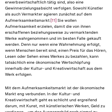
erwerbswirtschaftlich tätig sind, also eine
Gewinnerzielungsabsicht verfolgen. Sowohl Künstler
als auch Vermarkter agieren zunächst auf dem
Aufmerksamkeitsmarkt:
Zur
[11]
Sie wollen
Aufmerksamkeit erzielen, damit die von ihnen
Auflösung
erschaffenen beziehungsweise zu vermarktenden
der
Werke wahrgenommen und im besten Falle gekauft
Fußnote
werden. Denn nur wenn eine Wahrnehmung erfolgt,
wenn Menschen bereit sind, einen Preis für das Hören,
Lesen oder Sehen eines Werkes zu bezahlen, kann
tatsächlich eine ökonomische Wertschöpfung
innerhalb der Kultur- und Kreativwirtschaft aus dem
Werk erfolgen.
Mit dem Aufmerksamkeitsmarkt ist der ökonomische
Markt eng verbunden. In der Kultur- und
Kreativwirtschaft geht es schlicht und ergreifend
darum, mit Kunst, mit künstlerischen Werken, Geld zu
verdienen – um das Ausgangsbild noch einmal zu