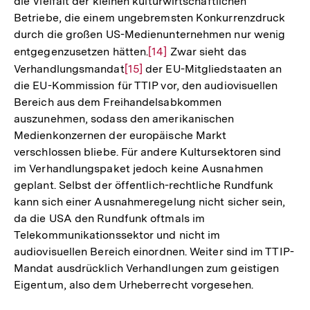
die Vielfalt der kleinen kulturwirtschaftlichen
Betriebe, die einem ungebremsten Konkurrenzdruck
durch die großen US-Medienunternehmen nur wenig
entgegenzusetzen hätten.
Zur
[14]
Zwar sieht das
Verhandlungsmandat
Zur
[15]
der EU-Mitgliedstaaten an
Auflösung
die EU-Kommission für TTIP vor, den audiovisuellen
Auflösung
der
Bereich aus dem Freihandelsabkommen
der
Fußnote
auszunehmen, sodass den amerikanischen
Fußnote
Medienkonzernen der europäische Markt
verschlossen bliebe. Für andere Kultursektoren sind
im Verhandlungspaket jedoch keine Ausnahmen
geplant. Selbst der öffentlich-rechtliche Rundfunk
kann sich einer Ausnahmeregelung nicht sicher sein,
da die USA den Rundfunk oftmals im
Telekommunikationssektor und nicht im
audiovisuellen Bereich einordnen. Weiter sind im TTIP-
Mandat ausdrücklich Verhandlungen zum geistigen
Eigentum, also dem Urheberrecht vorgesehen.