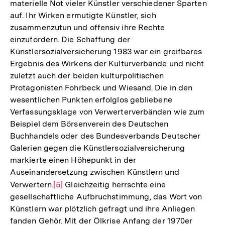
materielle Not vieler Künstler verschiedener Sparten
auf. Ihr Wirken ermutigte Künstler, sich
zusammenzutun und offensiv ihre Rechte
einzufordern. Die Schaffung der
Künstlersozialversicherung 1983 war ein greifbares
Ergebnis des Wirkens der Kulturverbände und nicht
zuletzt auch der beiden kulturpolitischen
Protagonisten Fohrbeck und Wiesand. Die in den
wesentlichen Punkten erfolglos gebliebene
Verfassungsklage von Verwerterverbänden wie zum
Beispiel dem Börsenverein des Deutschen
Buchhandels oder des Bundesverbands Deutscher
Galerien gegen die Künstlersozialversicherung
markierte einen Höhepunkt in der
Auseinandersetzung zwischen Künstlern und
Verwertern.
Zur
[5]
Gleichzeitig herrschte eine
gesellschaftliche Aufbruchstimmung, das Wort von
Auflösung
Künstlern war plötzlich gefragt und ihre Anliegen
der
fanden Gehör. Mit der Ölkrise Anfang der 1970er
Fußnote