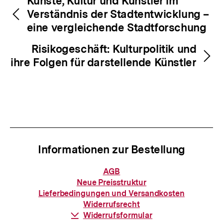
Inhaltsnavigation
Künste, Kultur und Künstler im
Verständnis der Stadtentwicklung –
eine vergleichende Stadtforschung
Risikogeschäft: Kulturpolitik und
ihre Folgen für darstellende Künstler
Informationen zur Bestellung
Informationen
AGB
zur
Neue Preisstruktur
Bestellung
Lieferbedingungen und Versandkosten
Widerrufsrecht
Zum
Download-
Widerrufsformular
Seite