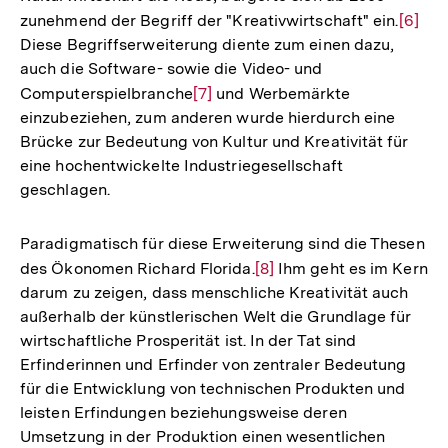
zunehmend der Begriff der "Kreativwirtschaft" ein.
Zur
[6]
Diese Begriffserweiterung diente zum einen dazu,
Auflö
auch die Software- sowie die Video- und
der
Computerspielbranche
Zur
[7]
und Werbemärkte
Fußno
einzubeziehen, zum anderen wurde hierdurch eine
Auflösung
Brücke zur Bedeutung von Kultur und Kreativität für
der
eine hochentwickelte Industriegesellschaft
Fußnote
geschlagen.
Paradigmatisch für diese Erweiterung sind die Thesen
des Ökonomen Richard Florida.
Zur
[8]
Ihm geht es im Kern
darum zu zeigen, dass menschliche Kreativität auch
Auflösung
außerhalb der künstlerischen Welt die Grundlage für
der
wirtschaftliche Prosperität ist. In der Tat sind
Fußnote
Erfinderinnen und Erfinder von zentraler Bedeutung
für die Entwicklung von technischen Produkten und
leisten Erfindungen beziehungsweise deren
Umsetzung in der Produktion einen wesentlichen