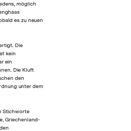
iedens, möglich
 Senghaas
sobald es zu neuen
rtigt. Die
st kein
ar ein
nen. Die Kluft
ischen den
ordnung unter dem
en Stichworte
ne, Griechenland-
nden