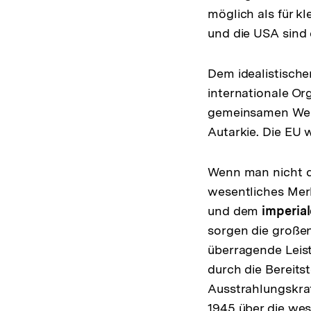
möglich als für k
und die USA sind 
Dem idealistisch
internationale Or
gemeinsamen Werte
Autarkie. Die EU 
Wenn man nicht di
wesentliches Me
und dem
imperia
sorgen die großen
überragende Leist
durch die Bereitst
Ausstrahlungskraf
1945 über die we