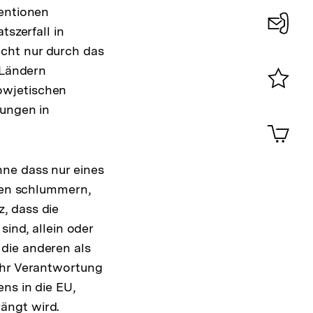
ventionen
tszerfall in
Konta
cht nur durch das
0
 Ländern
owjetischen
Merklist
rungen in
ansehen
0
Artik
im
Shop-
ne dass nur eines
Warenko
ansehen
enen schlummern,
, dass die
sind, allein oder
die anderen als
ehr Verantwortung
ns in die EU,
ängt wird.