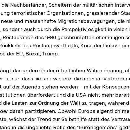
die Nachbarländer, Scheitern der militärischen Inter
ung terroristischer Organisationen, grassierender Staa
, neue und massenhafte Migrationsbewegungen, die ni
, sondern auch durch die Perspektivlosigkeit in vielen
, Restauration des 1990 geschrumpften ehemaligen s
 Rückkehr des Rüstungswettlaufs, Krise der Linksregie
se der EU, Brexit, Trump.
rängt das andere in der öffentlichen Wahrnehmung, oh
er ist nur, dass sie und weitere, die noch im Verborg
t auf der Agenda stehen werden – mit der Konsequenz
stitutionen überfordert und die USA nicht mehr bereit 
die Lasten zur Ordnung der Welt zu tragen, während 
ider
daran partizipieren. Obwohl Europa eigentlich m
, wächst der Trend zur Selbsthilfe statt des Vertraue
and in die ungeliebte Rolle des "Eurohegemons" gedr