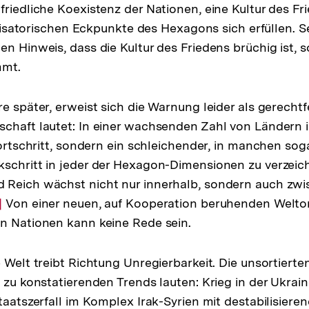
friedliche Koexistenz der Nationen, eine Kultur des Fr
Fußnote
ivilisatorischen Eckpunkte des Hexagons sich erfüllen.
en Hinweis, dass die Kultur des Friedens brüchig ist, 
mmt.
e später, erweist sich die Warnung leider als gerechtfe
chaft lautet: In einer wachsenden Zahl von Ländern i
Fortschritt, sondern ein schleichender, in manchen sog
schritt in jeder der Hexagon-Dimensionen zu verzeich
 Reich wächst nicht nur innerhalb, sondern auch zw
r
]
Von einer neuen, auf Kooperation beruhenden Welt
n Nationen kann keine Rede sein.
flösung
r
ußnote
e Welt treibt Richtung Unregierbarkeit. Die unsortiert
n zu konstatierenden Trends lauten: Krieg in der Ukrai
taatszerfall im Komplex Irak-Syrien mit destabilisiere