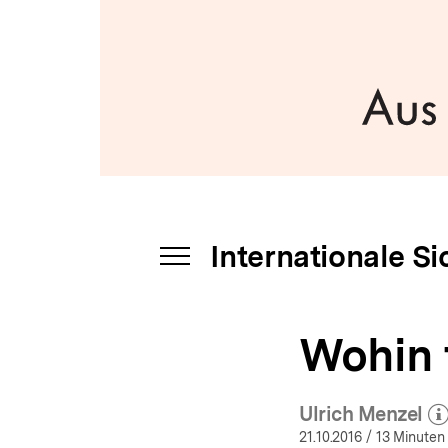
Sicherheit
a
|
t
bpb.de
i
o
n
Internationale Si
INHALTSNAVIGATION
ÖFFNEN
Wohin t
Ulrich Menzel
(Mehr z
öf
21.10.2016
/ 13 Minuten