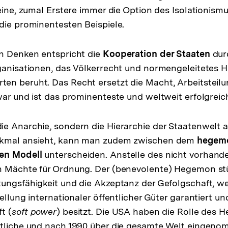
leine, zumal Erstere immer die Option des Isolationismu
die prominentesten Beispiele.
en Denken entspricht die
Kooperation der Staaten
dur
ganisationen, das Völkerrecht und normengeleitetes H
n beruht. Das Recht ersetzt die Macht, Arbeitsteilun
war und ist das prominenteste und weltweit erfolgreich
e Anarchie, sondern die Hierarchie der Staatenwelt al
rkmal ansieht, kann man zudem zwischen dem
hegemo
len Modell
unterscheiden. Anstelle des nicht vorhand
 Mächte für Ordnung. Der (benevolente) Hegemon stüt
ungsfähigkeit und die Akzeptanz der Gefolgschaft, we
ellung internationaler öffentlicher Güter garantiert und
t (
soft power
) besitzt. Die USA haben die Rolle des
stliche und nach 1990 über die gesamte Welt eingen