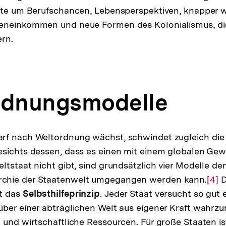
ikte um Berufschancen, Lebensperspektiven, knapper
eneinkommen und neue Formen des Kolonialismus, die
rn.
rdnungsmodelle
rf nach Weltordnung wächst, schwindet zugleich die F
esichts dessen, dass es einen mit einem globalen Ge
ltstaat nicht gibt, sind grundsätzlich vier Modelle de
chie der Staatenwelt umgegangen werden kann.
Zur
[4]
D
t das
Selbsthilfeprinzip
. Jeder Staat versucht so gut 
Aufl
über einer abträglichen Welt aus eigener Kraft wahr
der
 und wirtschaftliche Ressourcen. Für große Staaten is
Fuß