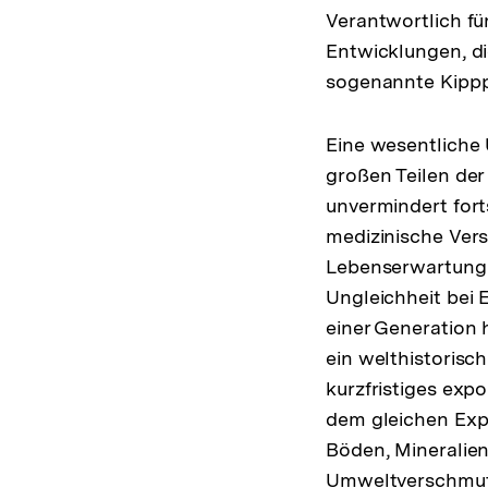
Verantwortlich fü
Entwicklungen, di
sogenannte Kipppu
Eine wesentliche 
großen Teilen der
unvermindert for
medizinische Ver
Lebenserwartung
Ungleichheit bei
einer Generation 
ein welthistorisch
kurzfristiges exp
dem gleichen Exp
Böden, Mineralien
Umweltverschmutz