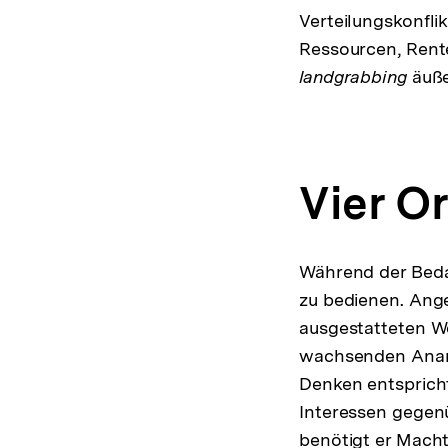
Verteilungskonfl
Ressourcen, Rent
landgrabbing
äuße
Vier O
Während der Beda
zu bedienen. Ang
ausgestatteten We
wachsenden Anar
Denken entsprich
Interessen gegen
benötigt er Macht