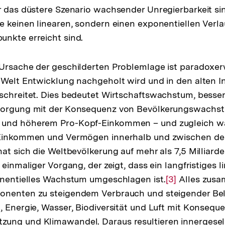
r das düstere Szenario wachsender Unregierbarkeit sin
e keinen linearen, sondern einen exponentiellen Verl
nkte erreicht sind.
Ursache der geschilderten Problemlage ist paradoxerw
 Welt Entwicklung nachgeholt wird und in den alten I
tschreitet. Dies bedeutet Wirtschaftswachstum, bess
sorgung mit der Konsequenz von Bevölkerungswachst
 und höherem Pro-Kopf-Einkommen – und zugleich 
 Einkommen und Vermögen innerhalb und zwischen den
hat sich die Weltbevölkerung auf mehr als 7,5 Milliard
 einmaliger Vorgang, der zeigt, dass ein langfristiges li
onentielles Wachstum umgeschlagen ist.
Zur
[3]
Alles zusa
onenten zu steigendem Verbrauch und steigender Be
Auflösung
, Energie, Wasser, Biodiversität und Luft mit Konseque
der
ung und Klimawandel. Daraus resultieren innergesell
Fußnote