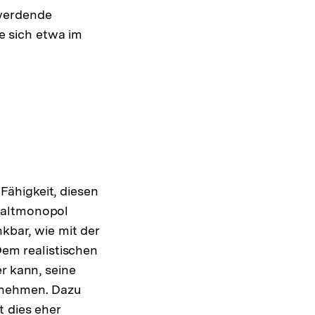
 werdende
 sich etwa im
ähigkeit, diesen
waltmonopol
nkbar, wie mit der
em realistischen
er kann, seine
ösung
zunehmen. Dazu
t dies eher
note