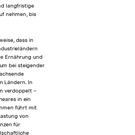
d langfristige
auf nehmen, bis
eise, dass in
ndustrieländern
ere Ernährung und
um bei steigender
wachsende
 Ländern. In
en verdoppelt –
neares in ein
mmen führt mit
lastung von
nzen für
schaftliche