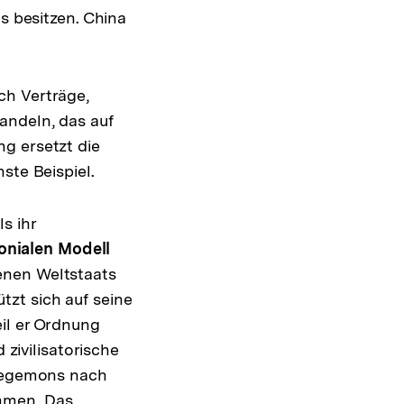
s besitzen. China
ch Verträge,
andeln, das auf
g ersetzt die
ste Beispiel.
s ihr
nialen Modell
enen Weltstaats
zt sich auf seine
il er Ordnung
 zivilisatorische
 Hegemons nach
ommen. Das