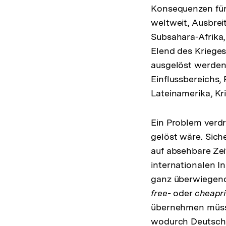
Konsequenzen für 
weltweit, Ausbreit
Subsahara-Afrika
Elend des Krieges
ausgelöst werden
Einflussbereichs,
Lateinamerika, Kri
Ein Problem verd
gelöst wäre. Sich
auf absehbare Zei
internationalen In
ganz überwiegend 
free-
oder
cheapr
übernehmen müsste
wodurch Deutschl