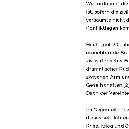
Weltordnung" die 
ist, sofern die z
versäumte nicht d
Konfliktlagen ko
Heute, gut 20 Jahr
ernüchternde Bots
zivilisatorischer 
dramatischer Rück
zwischen Arm und
Gesellschaften.
Zu
[2
Dach der Vereinte
Au
de
F
Im Gegenteil – di
dieses seit Jahre
Krise, Krieg und S