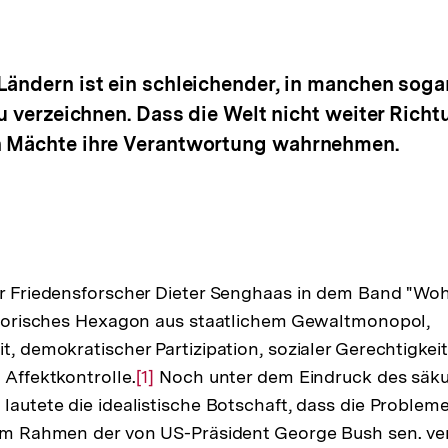
Ländern ist ein schleichender, in manchen soga
zu verzeichnen. Dass die Welt nicht weiter Richt
n Mächte ihre Verantwortung wahrnehmen.
er Friedensforscher Dieter Senghaas in dem Band "Wohi
satorisches Hexagon aus staatlichem Gewaltmonopol,
t, demokratischer Partizipation, sozialer Gerechtigkeit
 Affektkontrolle.
Zur
[1]
Noch unter dem Eindruck des säk
 lautete die idealistische Botschaft, dass die Probleme
Auflösung
s im Rahmen der von US-Präsident George Bush sen. v
der