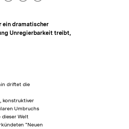
drucken
Optionen
merken
anzeigen
r ein dramatischer
ung Unregierbarkeit treibt,
n driftet die
, konstruktiver
ularen Umbruchs
 dieser Welt
erkündeten "Neuen