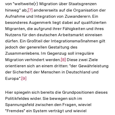
von "weltweite(r) Migration über Staatsgrenzen
hinweg" ab,
Zur
[7]
andererseits auf die Organisation der
Aufnahme und Integration von Zuwanderern. Ein
Auflösung
besonderes Augenmerk liegt dabei auf qualifizierten
der
Migranten, die aufgrund ihrer Fähigkeiten und ihres
Fußnote
Nutzens für den deutschen Arbeitsmarkt einreisen
dürfen. Ein Großteil der Integrationsmaßnahmen gilt
jedoch der generellen Gestaltung des
Zusammenlebens. Im Gegenzug soll irreguläre
Migration verhindert werden.
Zur
[8]
Diese zwei Ziele
orientieren sich an einem dritten: "der Gewährleistung
Auflösung
der Sicherheit der Menschen in Deutschland und
der
Europa".
Zur
[9]
Fußnote
Auflösung
der
Hier spiegeln sich bereits die Grundpositionen dieses
Fußnote
Politikfeldes wider. Sie bewegen sich im
Spannungsfeld zwischen den Fragen, wieviel
"Fremdes" ein System verträgt und wieviel