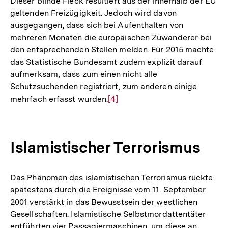
Dieser blinde Fleck resultiert aus der innerhalb der EU
geltenden Freizügigkeit. Jedoch wird davon
ausgegangen, dass sich bei Aufenthalten von
mehreren Monaten die europäischen Zuwanderer bei
den entsprechenden Stellen melden. Für 2015 machte
das Statistische Bundesamt zudem explizit darauf
aufmerksam, dass zum einen nicht alle
Schutzsuchenden registriert, zum anderen einige
mehrfach erfasst wurden.
Zur
[4]
Auflösung
der
Fußnote
Islamistischer Terrorismus
Das Phänomen des islamistischen Terrorismus rückte
spätestens durch die Ereignisse vom 11. September
2001 verstärkt in das Bewusstsein der westlichen
Gesellschaften. Islamistische Selbstmordattentäter
entführten vier Passagiermaschinen, um diese an