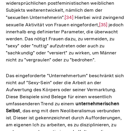
widersprüchlichen postfeministischen weiblichen
Fußnote
Subjekts weiterentwickelt, nämlich dem der
"sexuellen Unternehmerin".
Zur
[34]
Hierbei wird zwingend
sexuelle Aktivität von Frauen eingefordert,
Auflösung
Zur
[35]
jedoch
innerhalb eng definierter Parameter, die überwacht
der
Auflösung
werden. Das nötigt Frauen dazu, zu vermeiden, zu
Fußnote
der
"sexy" oder "nuttig" aufzutreten oder auch zu
Fußnote
"sachkundig" oder "versiert" zu wirken, um Männer
nicht zu "vergraulen" oder zu "bedrohen".
Das eingeforderte "Unternehmertum" beschränkt sich
nicht auf "Sexy-Sein" oder die Arbeit an der
Aufwertung des Körpers oder seiner Vermarktung.
Diese Beispiele sind Belege für einen wesentlich
umfassenderen Trend zu einem
unternehmerischen
Selbst
, das eng mit dem Neoliberalismus verbunden
ist. Dieser ist gekennzeichnet durch Aufforderungen,
am eigenen Ich zu arbeiten, es zu disziplinieren, zu