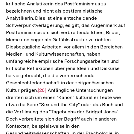
kritische Analytikerin des Postfeminismus zu
bezeichnen und nicht als postfeministische
Analytikerin. Dies ist eine entscheidende
Schwerpunktverlagerung; es gilt, das Augenmerk auf
Postfeminismus als sich verbreitende Ideen, Bilder,
Meme und sogar als Gefühlsstruktur zu richten.
Diesbezügliche Arbeiten, vor allem in den Bereichen
Medien- und Kulturwissenschaften, haben
umfangreiche empirische Forschungsarbeiten und
kritische Reflexionen über jene Ideen und Diskurse
hervorgebracht, die die vorherrschende
Geschlechterlandschaft in der zeitgenössischen
Kultur prägen.
Zur
[20]
Anfängliche Untersuchungen
drehten sich um einen "Kanon" kultureller Texte wie
Auflösung
etwa die Serie "Sex and the City" oder das Buch und
der
die Verfilmung des "Tagebuchs der Bridget Jones".
Fußnote
Doch verbreitete sich der Begriff auch in anderen
Kontexten, beispielsweise in den
Gesundheitswissenschaften, in der Psychologie, in