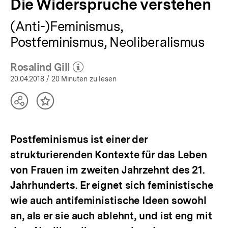
Die Widersprüche verstehen
(Anti-)Feminismus,
Postfeminismus, Neoliberalismus
Rosalind Gill
(Mehr zum Autor)
öffnen
20.04.2018
/ 20 Minuten zu lesen
Teilen
Inhalt
Optionen
merken
anzeigen
Postfeminismus ist einer der
strukturierenden Kontexte für das Leben
von Frauen im zweiten Jahrzehnt des 21.
Jahrhunderts. Er eignet sich feministische
wie auch antifeministische Ideen sowohl
an, als er sie auch ablehnt, und ist eng mit