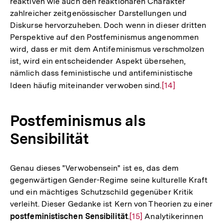
reaktiven wie auch den reaktionären Charakter
zahlreicher zeitgenössischer Darstellungen und
Diskurse hervorzuheben. Doch wenn in dieser dritten
Perspektive auf den Postfeminismus angenommen
wird, dass er mit dem Antifeminismus verschmolzen
ist, wird ein entscheidender Aspekt übersehen,
nämlich dass feministische und antifeministische
Ideen häufig miteinander verwoben sind.
Zur
[14]
Auflösung
der
Postfeminismus als
Fußnote
Sensibilität
Genau dieses "Verwobensein" ist es, das dem
gegenwärtigen Gender-Regime seine kulturelle Kraft
und ein mächtiges Schutzschild gegenüber Kritik
verleiht. Dieser Gedanke ist Kern von Theorien zu einer
postfeministischen Sensibilität
.
Zur
[15]
Analytikerinnen