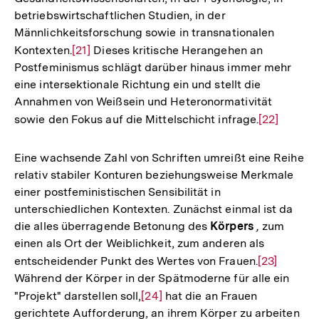
betriebswirtschaftlichen Studien, in der
Männlichkeitsforschung sowie in transnationalen
Kontexten.
Zur
[21]
Dieses kritische Herangehen an
Postfeminismus schlägt darüber hinaus immer mehr
Auflösung
eine intersektionale Richtung ein und stellt die
der
Annahmen von Weißsein und Heteronormativität
Fußnote
sowie den Fokus auf die Mittelschicht infrage.
Zur
[22]
Auflösung
der
Eine wachsende Zahl von Schriften umreißt eine Reihe
Fußnote
relativ stabiler Konturen beziehungsweise Merkmale
einer postfeministischen Sensibilität in
unterschiedlichen Kontexten. Zunächst einmal ist da
die alles überragende Betonung des
Körpers
,
zum
einen als Ort der Weiblichkeit, zum anderen als
entscheidender Punkt des Wertes von Frauen.
Zur
[23]
Während der Körper in der Spätmoderne für alle ein
Auflösung
"Projekt" darstellen soll,
Zur
[24]
hat die an Frauen
der
gerichtete Aufforderung, an ihrem Körper zu arbeiten
Auflösung
Fußnote