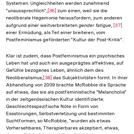
Systemen. Ungleichheiten werden zunehmend
"unaussprechlich",
Zur
[36]
zum einen, weil sie die
neoliberale Hegemonie herausfordern, zum anderen
Auflösung
aufgrund einer weitverbreiteten
gender fatigue,
Zur
[37]
der
einer Ermüdung, als Teil einer breiteren, vom
Auflösun
Fußnote
Postfeminismus geförderten "Kultur der Post-Kritik".
der
Fußnote
Klar ist zudem, dass Postfeminismus ein psychisches
Leben hat und auch ein ausgeprägtes affektives, auf
Gefühle bezogenes Leben, ähnlich dem des
Neoliberalismus,
Zur
[38]
das Subjektivitäten formt. In ihrer
Abhandlung von 2009 brachte McRobbie die Sprache
Auflösung
auf etwas, das sie als postfeministische "Melancholie"
der
in der zeitgenössischen Kultur identifizierte.
Fußnote
Geschlechtsspezifische Nöte in Form von
Essstörungen, Selbstverletzung und bestimmten
Suchtformen, so McRobbie, "wurden als etwas
Vorhersehbares, Therapierbares akzeptiert, etwas,