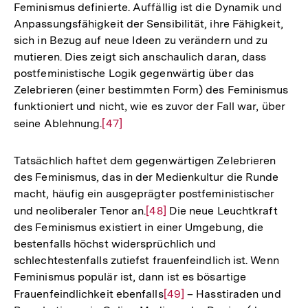
Feminismus definierte. Auffällig ist die Dynamik und
Anpassungsfähigkeit der Sensibilität, ihre Fähigkeit,
sich in Bezug auf neue Ideen zu verändern und zu
mutieren. Dies zeigt sich anschaulich daran, dass
postfeministische Logik gegenwärtig über das
Zelebrieren (einer bestimmten Form) des Feminismus
funktioniert und nicht, wie es zuvor der Fall war, über
seine Ablehnung.
Zur
[47]
Auflösung
der
Tatsächlich haftet dem gegenwärtigen Zelebrieren
Fußnote
des Feminismus, das in der Medienkultur die Runde
macht, häufig ein ausgeprägter postfeministischer
und neoliberaler Tenor an.
Zur
[48]
Die neue Leuchtkraft
des Feminismus existiert in einer Umgebung, die
Auflösung
bestenfalls höchst widersprüchlich und
der
schlechtestenfalls zutiefst frauenfeindlich ist. Wenn
Fußnote
Feminismus populär ist, dann ist es bösartige
Zum
Frauenfeindlichkeit ebenfalls
Zur
[49]
– Hasstiraden und
Seite