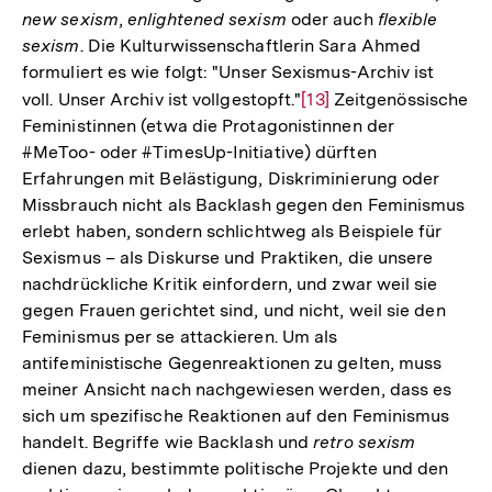
new sexism
,
enlightened sexism
oder auch
flexible
der
sexism
. Die Kulturwissenschaftlerin Sara Ahmed
Fußnote
formuliert es wie folgt: "Unser Sexismus-Archiv ist
voll. Unser Archiv ist vollgestopft."
Zur
[13]
Zeitgenössische
Feministinnen (etwa die Protagonistinnen der
Auflösung
#MeToo- oder #TimesUp-Initiative) dürften
der
Erfahrungen mit Belästigung, Diskriminierung oder
Fußnote
Missbrauch nicht als Backlash gegen den Feminismus
erlebt haben, sondern schlichtweg als Beispiele für
Sexismus
–
als Diskurse und Praktiken, die unsere
nachdrückliche Kritik einfordern, und zwar weil sie
gegen Frauen gerichtet sind, und nicht, weil sie den
Feminismus per se attackieren. Um als
antifeministische Gegenreaktionen zu gelten, muss
meiner Ansicht nach nachgewiesen werden, dass es
sich um spezifische Reaktionen auf den Feminismus
handelt. Begriffe wie Backlash und
retro sexism
dienen dazu, bestimmte politische Projekte und den