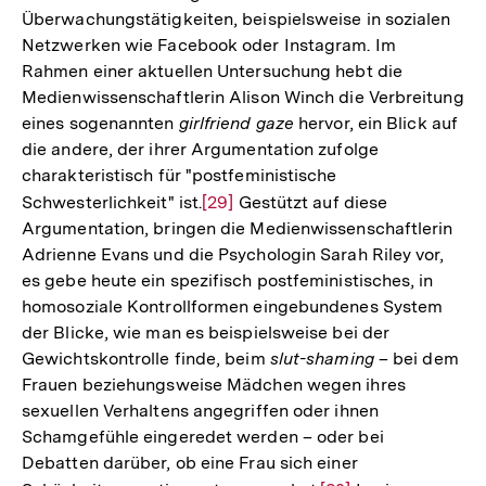
Überwachungstätigkeiten, beispielsweise in sozialen
der
Netzwerken wie Facebook oder Instagram. Im
Fußnote
Rahmen einer aktuellen Untersuchung hebt die
Medienwissenschaftlerin Alison Winch die Verbreitung
eines sogenannten
girlfriend gaze
hervor, ein Blick auf
die andere, der ihrer Argumentation zufolge
charakteristisch für "postfeministische
Schwesterlichkeit" ist.
Zur
[29]
Gestützt auf diese
Argumentation, bringen die Medienwissenschaftlerin
Auflösung
Adrienne Evans und die Psychologin Sarah Riley vor,
der
es gebe heute ein spezifisch postfeministisches, in
Fußnote
homosoziale Kontrollformen eingebundenes System
der Blicke, wie man es beispielsweise bei der
Gewichtskontrolle finde, beim
slut-shaming
– bei dem
Frauen beziehungsweise Mädchen wegen ihres
sexuellen Verhaltens angegriffen oder ihnen
Schamgefühle eingeredet werden – oder bei
Debatten darüber, ob eine Frau sich einer