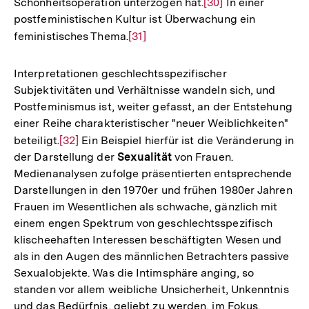
Schönheitsoperation unterzogen hat.
Zur
[30]
In einer
postfeministischen Kultur ist Überwachung ein
Auflösung
feministisches Thema.
Zur
[31]
der
Auflösung
Fußnote
der
Interpretationen geschlechtsspezifischer
Fußnote
Subjektivitäten und Verhältnisse wandeln sich, und
Postfeminismus ist, weiter gefasst, an der Entstehung
einer Reihe charakteristischer "neuer Weiblichkeiten"
beteiligt.
Zur
[32]
Ein Beispiel hierfür ist die Veränderung in
der Darstellung der
Sexualität
von Frauen.
Auflösung
Medienanalysen zufolge präsentierten entsprechende
der
Darstellungen in den 1970er und frühen 1980er Jahren
Fußnote
Frauen im Wesentlichen als schwache, gänzlich mit
einem engen Spektrum von geschlechtsspezifisch
klischeehaften Interessen beschäftigten Wesen und
als in den Augen des männlichen Betrachters passive
Sexualobjekte. Was die Intimsphäre anging, so
standen vor allem weibliche Unsicherheit, Unkenntnis
und das Bedürfnis, geliebt zu werden, im Fokus.