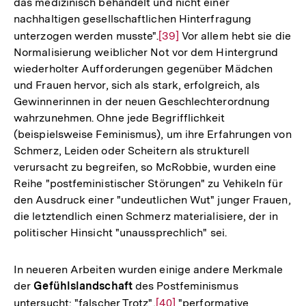
das medizinisch behandelt und nicht einer
nachhaltigen gesellschaftlichen Hinterfragung
unterzogen werden musste".
Zur
[39]
Vor allem hebt sie die
Normalisierung weiblicher Not vor dem Hintergrund
Auflösung
wiederholter Aufforderungen gegenüber Mädchen
der
und Frauen hervor, sich als stark, erfolgreich, als
Fußnote
Gewinnerinnen in der neuen Geschlechterordnung
wahrzunehmen. Ohne jede Begrifflichkeit
(beispielsweise Feminismus), um ihre Erfahrungen von
Schmerz, Leiden oder Scheitern als strukturell
verursacht zu begreifen, so McRobbie, wurden eine
Reihe "postfeministischer Störungen" zu Vehikeln für
den Ausdruck einer "undeutlichen Wut" junger Frauen,
die letztendlich einen Schmerz materialisiere, der in
politischer Hinsicht "unaussprechlich" sei.
In neueren Arbeiten wurden einige andere Merkmale
der
Gefühlslandschaft
des Postfeminismus
untersucht: "falscher Trotz",
Zur
[40]
"performative