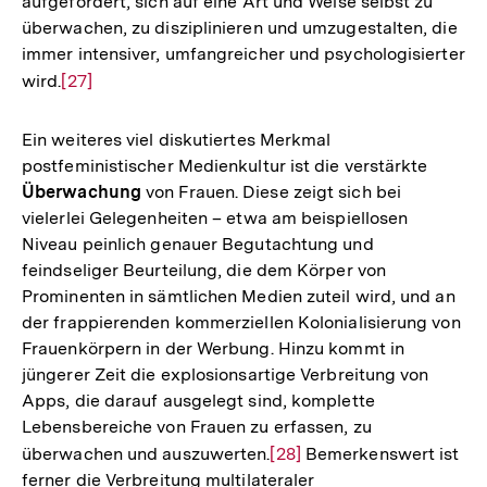
aufgefordert, sich auf eine Art und Weise selbst zu
Fußnote
überwachen, zu disziplinieren und umzugestalten, die
immer intensiver, umfangreicher und psychologisierter
wird.
Zur
[27]
Auflösung
der
Ein weiteres viel diskutiertes Merkmal
Fußnote
postfeministischer Medienkultur ist die verstärkte
Überwachung
von Frauen. Diese zeigt sich bei
vielerlei Gelegenheiten – etwa am beispiellosen
Niveau peinlich genauer Begutachtung und
feindseliger Beurteilung, die dem Körper von
Prominenten in sämtlichen Medien zuteil wird, und an
der frappierenden kommerziellen Kolonialisierung von
Frauenkörpern in der Werbung. Hinzu kommt in
jüngerer Zeit die explosionsartige Verbreitung von
Apps, die darauf ausgelegt sind, komplette
Lebensbereiche von Frauen zu erfassen, zu
überwachen und auszuwerten.
Zur
[28]
Bemerkenswert ist
ferner die Verbreitung multilateraler
Auflösung