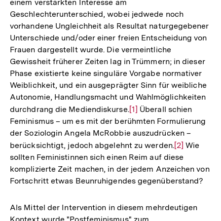
einem verstärkten Interesse am
Geschlechterunterschied, wobei jedwede noch
vorhandene Ungleichheit als Resultat naturgegebener
Unterschiede und/oder einer freien Entscheidung von
Frauen dargestellt wurde. Die vermeintliche
Gewissheit früherer Zeiten lag in Trümmern; in dieser
Phase existierte keine singuläre Vorgabe normativer
Weiblichkeit, und ein ausgeprägter Sinn für weibliche
Autonomie, Handlungsmacht und Wahlmöglichkeiten
durchdrang die Mediendiskurse.
Zur
[1]
Überall schien
Feminismus – um es mit der berühmten Formulierung
Auflösung
der Soziologin Angela McRobbie auszudrücken –
der
berücksichtigt, jedoch abgelehnt zu werden.
Zur
[2]
Wie
Fußnote
sollten Feministinnen sich einen Reim auf diese
Auflösung
komplizierte Zeit machen, in der jedem Anzeichen von
der
Fortschritt etwas Beunruhigendes gegenüberstand?
Fußnote
Als Mittel der Intervention in diesem mehrdeutigen
Kontext wurde "Postfeminismus" zum