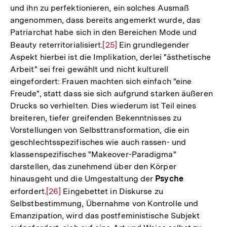
und ihn zu perfektionieren, ein solches Ausmaß
der
angenommen, dass bereits angemerkt wurde, das
Fußnote
Patriarchat habe sich in den Bereichen Mode und
Beauty reterritorialisiert.
Zur
[25]
Ein grundlegender
Aspekt hierbei ist die Implikation, derlei "ästhetische
Auflösung
Arbeit" sei frei gewählt und nicht kulturell
der
eingefordert: Frauen machten sich einfach "eine
Fußnote
Freude", statt dass sie sich aufgrund starken äußeren
Drucks so verhielten. Dies wiederum ist Teil eines
breiteren, tiefer greifenden Bekenntnisses zu
Vorstellungen von Selbsttransformation, die ein
geschlechtsspezifisches wie auch rassen- und
klassenspezifisches "Makeover-Paradigma"
darstellen, das zunehmend über den Körper
hinausgeht und die Umgestaltung der
Psyche
erfordert.
Zur
[26]
Eingebettet in Diskurse zu
Selbstbestimmung, Übernahme von Kontrolle und
Auflösung
Emanzipation, wird das postfeministische Subjekt
der