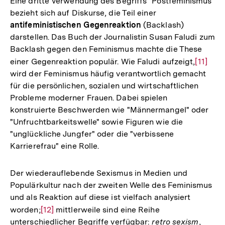
Eine dritte Verwendung des Begriffs "Postfeminismus"
Fußnote
bezieht sich auf Diskurse, die Teil einer
antifeministischen Gegenreaktion
(Backlash)
darstellen. Das Buch der Journalistin Susan Faludi zum
Backlash gegen den Feminismus machte die These
einer Gegenreaktion populär. Wie Faludi aufzeigt,
Zur
[11]
wird der Feminismus häufig verantwortlich gemacht
Auflös
für die persönlichen, sozialen und wirtschaftlichen
der
Probleme moderner Frauen. Dabei spielen
Fußnot
konstruierte Beschwerden wie "Männermangel" oder
"Unfruchtbarkeitswelle" sowie Figuren wie die
"unglückliche Jungfer" oder die "verbissene
Karrierefrau" eine Rolle.
Der wiederauflebende Sexismus in Medien und
Populärkultur nach der zweiten Welle des Feminismus
und als Reaktion auf diese ist vielfach analysiert
worden;
Zur
[12]
mittlerweile sind eine Reihe
unterschiedlicher Begriffe verfügbar:
retro sexism
,
Auflösung