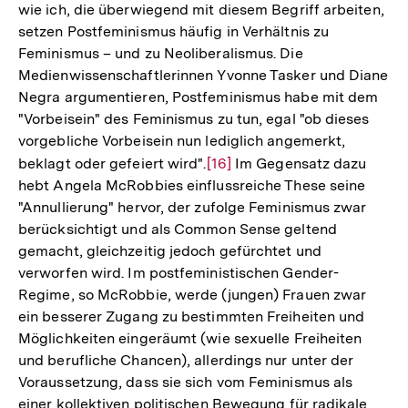
wie ich, die überwiegend mit diesem Begriff arbeiten,
Auflösung
setzen Postfeminismus häufig in Verhältnis zu
der
Feminismus – und zu Neoliberalismus. Die
Fußnote
Medienwissenschaftlerinnen Yvonne Tasker und Diane
Negra argumentieren, Postfeminismus habe mit dem
"Vorbeisein" des Feminismus zu tun, egal "ob dieses
vorgebliche Vorbeisein nun lediglich angemerkt,
beklagt oder gefeiert wird".
Zur
[16]
Im Gegensatz dazu
hebt Angela McRobbies einflussreiche These seine
Auflösung
"Annullierung" hervor, der zufolge Feminismus zwar
der
berücksichtigt und als Common Sense geltend
Fußnote
gemacht, gleichzeitig jedoch gefürchtet und
verworfen wird. Im postfeministischen Gender-
Regime, so McRobbie, werde (jungen) Frauen zwar
ein besserer Zugang zu bestimmten Freiheiten und
Möglichkeiten eingeräumt (wie sexuelle Freiheiten
und berufliche Chancen), allerdings nur unter der
Voraussetzung, dass sie sich vom Feminismus als
einer kollektiven politischen Bewegung für radikale