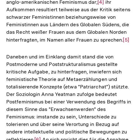
anglo-amerikanischen Feminismus dar;
Zur
[4]
ihr
Aufkommen resultiert teilweise aus der Kritik seitens
Auflösung
schwarzer Feministinnen beziehungsweise von
der
Feministinnen aus Ländern des Globalen Südens, die
Fußnote
das Recht weißer Frauen aus dem Globalen Norden
hinterfragten, im Namen aller Frauen zu sprechen.
Zur
[5]
Auflös
der
Daneben und im Einklang damit stand die von
Fußnot
Postmoderne und Poststrukturalismus gestellte
kritische Aufgabe, zu hinterfragen, inwiefern sich
feministische Theorie auf Metaerzählungen und
totalisierende Konzepte (etwa "Patriarchat") stützte.
Der Soziologin Anna Yeatman zufolge bedeutet
Postfeminismus bei einer Verwendung des Begriffs in
diesem Sinne das "Erwachsenwerden" des
Feminismus: imstande zu sein, Unterschiede zu
tolerieren und über seine Verortung in Bezug auf
andere intellektuelle und politische Bewegungen zu
reflektieren.
Zur
[6]
An sich spricht dies für die Annahme,