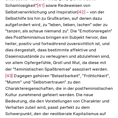
Schamlosigkeit"
Zur
[41]
sowie Redeweisen von
Auflösung
Selbstverwirklichung und Inspiration
Auflösung
der
Zur
[42]
– von der
Selbsthilfe bis hin zu Grußkarten, auf denen dazu
der
Fußnote
Auflösung
aufgefordert wird, zu "leben, lieben, lachen" oder zu
Fußnote
der
"tanzen, als schaue niemand zu". Die "Emotionsregeln"
Fußnote
des Postfeminismus bringen ein Subjekt hervor, das
heiter, positiv und fortwährend zuversichtlich ist, und
dies dergestalt, dass bestimmte affektive und
Daseinszustände zu verleugnen und abzulehnen sind,
vor allem Opfergefühle, Groll und Wut, da diese mit
der "feministischen Spaßbremse" assoziiert werden.
Zur
[43]
Dagegen gehören "Belastbarkeit", "Fröhlichkeit",
Aufl
"Mumm" und "Selbstvertrauen" zu den
der
Charaktereigenschaften, die in der postfeministischen
Fußn
Kultur zunehmend gefeiert werden. Die neue
Bedeutung, die den Vorstellungen von Charakter und
Verhalten zuteil wird, passt perfekt zu dem
Schwerpunkt, den der neoliberale Kapitalismus auf