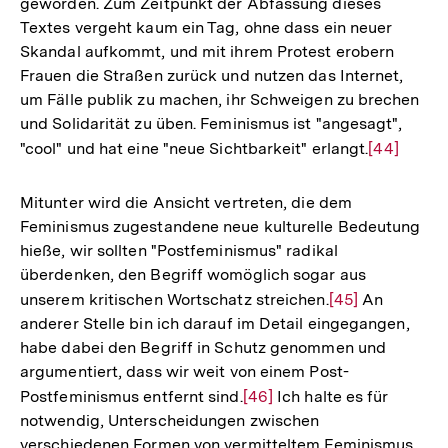
geworden. Zum Zeitpunkt der Abfassung dieses
Textes vergeht kaum ein Tag, ohne dass ein neuer
Skandal aufkommt, und mit ihrem Protest erobern
Frauen die Straßen zurück und nutzen das Internet,
um Fälle publik zu machen, ihr Schweigen zu brechen
und Solidarität zu üben. Feminismus ist "angesagt",
"cool" und hat eine "neue Sichtbarkeit" erlangt.
Zur
[44]
Auflösung
der
Mitunter wird die Ansicht vertreten, die dem
Fußnote
Feminismus zugestandene neue kulturelle Bedeutung
hieße, wir sollten "Postfeminismus" radikal
überdenken, den Begriff womöglich sogar aus
unserem kritischen Wortschatz streichen.
Zur
[45]
An
anderer Stelle bin ich darauf im Detail eingegangen,
Auflösung
habe dabei den Begriff in Schutz genommen und
der
argumentiert, dass wir weit von einem Post-
Fußnote
Postfeminismus entfernt sind.
Zur
[46]
Ich halte es für
notwendig, Unterscheidungen zwischen
Auflösung
verschiedenen Formen von vermitteltem Feminismus
der