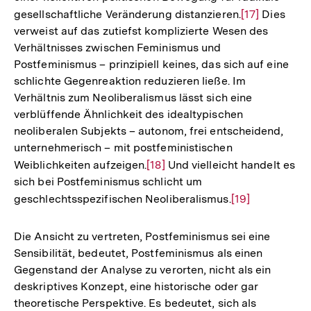
gesellschaftliche Veränderung distanzieren.
Zur
[17]
Dies
verweist auf das zutiefst komplizierte Wesen des
Auflösung
Verhältnisses zwischen Feminismus und
der
Postfeminismus – prinzipiell keines, das sich auf eine
Fußnote
schlichte Gegenreaktion reduzieren ließe. Im
Verhältnis zum Neoliberalismus lässt sich eine
verblüffende Ähnlichkeit des idealtypischen
neoliberalen Subjekts – autonom, frei entscheidend,
unternehmerisch – mit postfeministischen
Weiblichkeiten aufzeigen.
Zur
[18]
Und vielleicht handelt es
sich bei Postfeminismus schlicht um
Auflösung
geschlechtsspezifischen Neoliberalismus.
Zur
[19]
der
Auflösung
Fußnote
der
Die Ansicht zu vertreten, Postfeminismus sei eine
Fußnote
Sensibilität, bedeutet, Postfeminismus als einen
Gegenstand der Analyse zu verorten, nicht als ein
deskriptives Konzept, eine historische oder gar
theoretische Perspektive. Es bedeutet, sich als