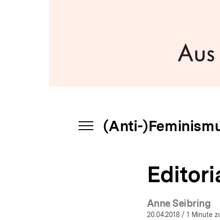
a
t
i
o
n
(Anti-)Feminism
INHALTSNAVIGATION
ÖFFNEN
Editori
Anne Seibring
20.04.2018
/ 1 Minute z