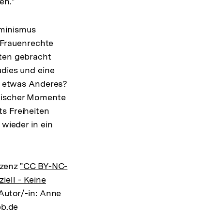
en."
Shop-
Warenko
ansehen
eminismus
n Frauenrechte
nten gebracht
udies und eine
er etwas Anderes?
stischer Momente
s Freiheiten
 wieder in ein
izenz
"CC BY-NC-
ell - Keine
 Autor/-in: Anne
pb.de