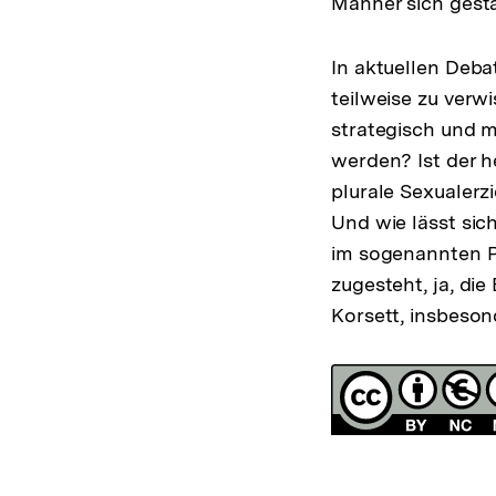
Männer sich gesta
In aktuellen Deb
teilweise zu verwi
strategisch und m
werden? Ist der h
plurale Sexualerz
Und wie lässt si
im sogenannten Po
zugesteht, ja, die
Korsett, insbeson
Fussnoten
Lizenz