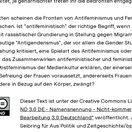
ltet, je geharnischter treten ihr die Bedrohten entgeg
atten scheinen die Fronten von Antifeminismus und F
schen. Ist "antifeministisch" der richtige Begriff, wen
it rassistischer Grundierung in Stellung gegen Migra
eutige "Antigenderismus", der vor allem die Gender St
iehung kritisiert, eine Spielart des Antifeminismus od
ch das Zusammenwirken antifeministischer und femini
stfeminismus der Medienkultur erklären, der einerseit
 Befreiung der Frauen voraussetzt, andererseits Frauen
dere in Bezug auf den Körper, zwängt?
Dieser Text ist unter der Creative Commons L
ND 3.0 DE - Namensnennung - Nicht-kommerzi
Bearbeitung 3.0 Deutschland"
veröffentlicht.
Seibring für Aus Politik und Zeitgeschichte/b