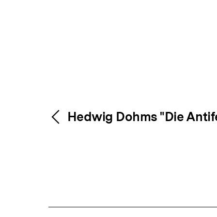
Inhaltsnavigation
Inhaltsnavig
Hedwig Dohms "Die Antif