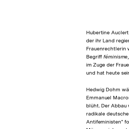
Hubertine Auclert
der ihr Land regi
Frauenrechtlerin w
Begriff
féminisme
im Zuge der Frau
und hat heute sein
Hedwig Dohm wäre 
Emmanuel Macron 
blüht. Der Abbau v
radikale deutsche
Antifeministen" fo