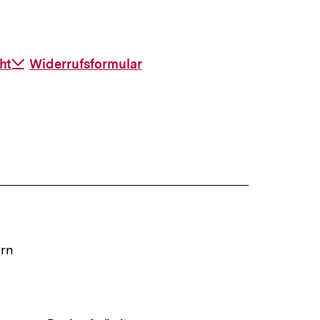
ht
Download-
Widerrufsformular
Link:
ern