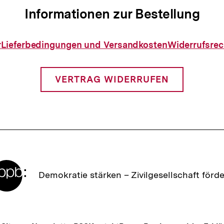
Informationen zur Bestellung
Informationen
r
Lieferbedingungen und Versandkosten
Widerrufsrec
zur
Bestellung
VERTRAG WIDERRUFEN
Zur
Demokratie stärken –
Zivilgesellschaft förd
Startseite
der
bpb