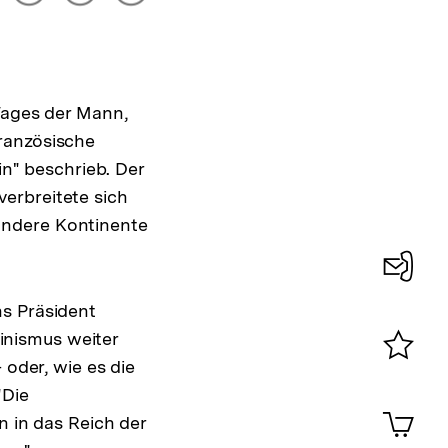
drucken
Optionen
merken
anzeigen
Tages der Mann,
ranzösische
in" beschrieb. Der
erbreitete sich
andere Kontinente
Konta
hs Präsident
0
inismus weiter
 oder, wie es die
Merklist
"Die
ansehen
0
Artik
n in das Reich der
im