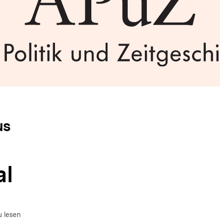
us
al
u lesen