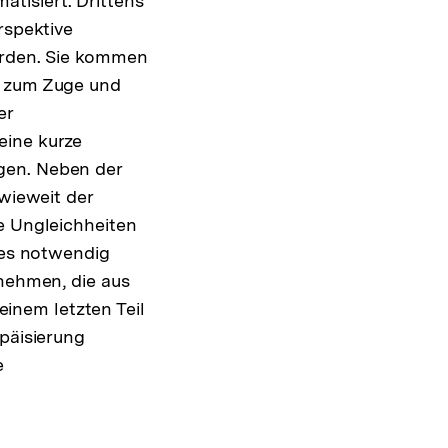
tisiert. Drittens
rspektive
wurden. Sie kommen
r zum Zuge und
er
eine kurze
gen. Neben der
nwieweit der
e Ungleichheiten
s es notwendig
 nehmen, die aus
inem letzten Teil
opäisierung
e