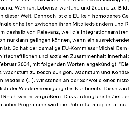
uung, Wohnen, Lebenserwartung und Zugang zu Bild
ten dieser Welt. Dennoch ist die EU kein homogenes Ge
Ungleichheiten zwischen ihren Mitgliedsländern und 
lem deshalb von Relevanz, weil die Integrationsanstr
on nur dann gelingen können, wenn ein ausreichend
ist. So hat der damalige EU-Kommissar Michel Barnie
wirtschaftlichen und sozialen Zusammenhalt innerhal
 Februar 2004, mit folgenden Worten angekündigt: "Di
as Wachstum zu beschleunigen. Wachstum und Kohäsi
n Medaille (...). Wir stehen an der Schwelle eines hist
ich der Wiedervereinigung des Kontinents. Diese wird 
Reich weiter vergrößern. Das vordringlichste Ziel de
äischer Programme wird die Unterstützung der ärmste