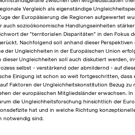
hlstandsgefälle zwischen den Mitgliedsstaaten thema
rregionale Vergleich als eigenständige Ungleichheitspe
m Zuge der Europäisierung die Regionen aufgewertet 
ber auch sozioökonomische Handlungseinheiten stärke
chwort der "territorialen Disparitäten" in den Fokus d
rückt. Nachfolgend soll anhand dieser Perspektiven 
 der Ungleichheiten in der Europäischen Union erfol
n dieser Ungleichheiten soll auch diskutiert werden, i
ozess selbst - verstärkend oder abmildernd - auf dies
ische Einigung ist schon so weit fortgeschritten, das
r auf Faktoren der Ungleichheitskonstitution Bezug zu
n der europäischen Mitgliedsländer erwachsen. In e
warum die Ungleichheitsforschung hinsichtlich der Eur
ionsdefizite hat und in welche Richtung konzeptionell
n notwendig sind.