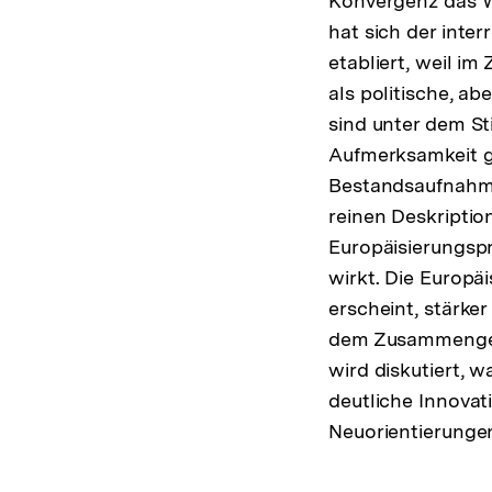
Konvergenz das Wo
hat sich der inte
etabliert, weil i
als politische, a
sind unter dem Sti
Aufmerksamkeit ge
Bestandsaufnahme
reinen Deskriptio
Europäisierungspr
wirkt. Die Europä
erscheint, stärke
dem Zusammengehe
wird diskutiert, 
deutliche Innovat
Neuorientierunge