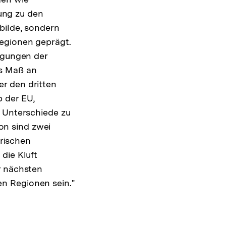
ung zu den
bilde, sondern
Regionen geprägt.
engungen der
es Maß an
r den dritten
b der EU,
e Unterschiede zu
on sind zwei
orischen
die Kluft
r nächsten
n Regionen sein."
Zur
Auflösung
der
Fußnote