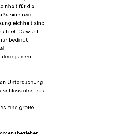
inheit für die
ße sind rein
sungleichheit sind
richtet. Obwohl
nur bedingt
al
ndern ja sehr
iven Untersuchung
ufschluss über das
 es eine große
ommensbezieher