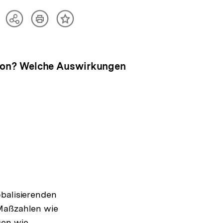
Artikel
Teilen
Inhalt
drucken
Optionen
merken
anzeigen
nion? Welche Auswirkungen
obalisierenden
 Maßzahlen wie
gen wie