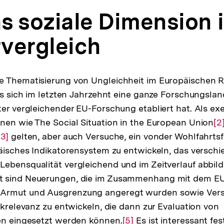
s soziale Dimension 
vergleich
e Thematisierung von Ungleichheit im Europäischen R
ass sich im letzten Jahrzehnt eine ganze Forschungsla
ter vergleichender EU-Forschung etabliert hat. Als ex
nen wie The Social Situation in the European Union
Zu
[2
Zur
[3]
gelten, aber auch Versuche, ein vonder Wohlfahrts
Au
päisches Indikatorensystem zu entwickeln, das versch
Auflösung
de
ebensqualität vergleichend und im Zeitverlauf abbild
der
Fu
 sind Neuerungen, die im Zusammenhang mit dem EU
Fußnote
rmut und Ausgrenzung angeregt wurden sowie Versu
ikrelevanz zu entwickeln, die dann zur Evaluation von
en eingesetzt werden können.
Zur
[5]
Es ist interessant fes