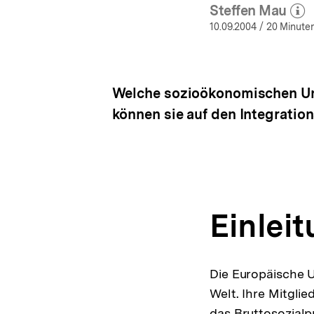
Steffen Mau
(Mehr z
öffn
10.09.2004
/ 20 Minuten
Welche sozioökonomischen Un
können sie auf den Integratio
Einlei
Die Europäische U
Welt. Ihre Mitgli
das Bruttosozialp