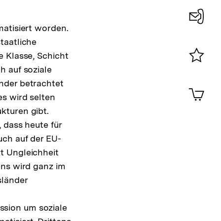
matisiert worden.
Konta
taatliche
0
e Klasse, Schicht
h auf soziale
Merklist
ansehen
nder betrachtet
0
Artik
im
s wird selten
Shop-
kturen gibt.
Warenko
 dass heute für
ansehen
uch auf der EU-
t Ungleichheit
ens wird ganz im
sländer
ssion um soziale