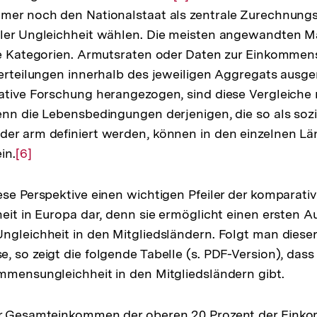
mer noch den Nationalstaat als zentrale Zurechnungse
Auflösung
aler Ungleichheit wählen. Die meisten angewandten Ma
der
te Kategorien. Armutsraten oder Daten zur Einkommen
Fußnote
Verteilungen innerhalb des jeweiligen Aggregats ausge
ative Forschung herangezogen, sind diese Vergleiche 
enn die Lebensbedingungen derjenigen, die so als sozi
er arm definiert werden, können in den einzelnen Lä
in.
Zur
[6]
Auflösung
der
ese Perspektive einen wichtigen Pfeiler der komparat
Fußnote
heit in Europa dar, denn sie ermöglicht einen ersten A
ngleichheit in den Mitgliedsländern. Folgt man dieser
, so zeigt die folgende Tabelle (s. PDF-Version), dass
mmensungleichheit in den Mitgliedsländern gibt.
er Gesamteinkommen der oberen 20 Prozent der Eink