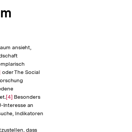
im
aum ansieht,
ndschaft
emplarisch
r
]
oder The Social
forschung
flösung
iedene
r
et.
ßnote
Zur
[4]
Besonders
-Interesse an
Auflösung
che, Indikatoren
der
Fußnote
tzustellen, dass