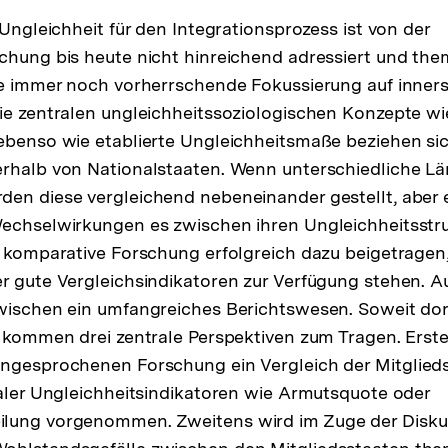
 Ungleichheit für den Integrationsprozess ist von der
chung bis heute nicht hinreichend adressiert und the
ie immer noch vorherrschende Fokussierung auf inners
ie zentralen ungleichheitssoziologischen Konzepte wi
ebenso wie etablierte Ungleichheitsmaße beziehen sic
rhalb von Nationalstaaten. Wenn unterschiedliche Lä
en diese vergleichend nebeneinander gestellt, aber e
echselwirkungen es zwischen ihren Ungleichheitsstru
e komparative Forschung erfolgreich dazu beigetragen,
r gute Vergleichsindikatoren zur Verfügung stehen. A
wischen ein umfangreiches Berichtswesen. Soweit dor
, kommen drei zentrale Perspektiven zum Tragen. Erst
angesprochenen Forschung ein Vergleich der Mitglied
raler Ungleichheitsindikatoren wie Armutsquote oder
lung vorgenommen. Zweitens wird im Zuge der Disku