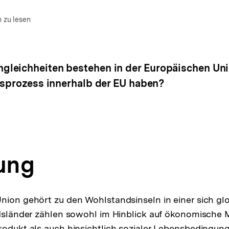
um Autor)
en
 zu lesen
gleichheiten bestehen in der Europäischen U
nsprozess innerhalb der EU haben?
tung
nion gehört zu den Wohlstandsinseln in einer sich gl
edsländer zählen sowohl im Hinblick auf ökonomische
rodukt als auch hinsichtlich sozialer Lebensbedingun