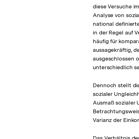
diese Versuche im
Analyse von sozi
national definier
in der Regel auf 
häufig für kompar
aussagekräftig, d
ausgeschlossen od
unterschiedlich se
Dennoch stellt di
sozialer Ungleich
Ausmaß sozialer U
Betrachtungsweise
Varianz der Einko
Das Verhältnis d