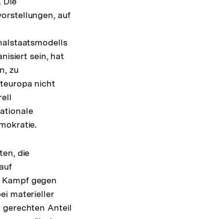
 Die
orstellungen, auf
nalstaatsmodells
nisiert sein, hat
n, zu
steuropa nicht
ell
ationale
mokratie.
ten, die
auf
m Kampf gegen
i materieller
 gerechten Anteil