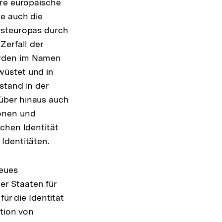
ere europäische
te auch die
Osteuropas durch
Zerfall der
urden im Namen
wüstet und in
stand in der
über hinaus auch
ionen und
chen Identität
Identitäten.
neues
r Staaten für
ür die Identität
ktion von