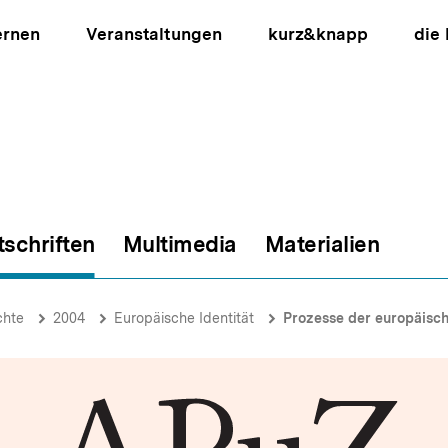
ernen
Veranstaltungen
kurz&knapp
die
tschriften
Multimedia
Materialien
ion
chte
2004
Europäische Identität
Prozesse der europäisch