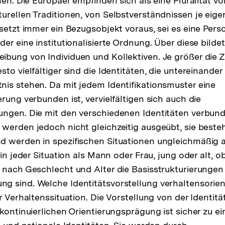
nen. Die Europäer empfinden sich als eine Pluralität v
urellen Traditionen, von Selbstverständnissen je eige
 setzt immer ein Bezugsobjekt voraus, sei es eine Perso
er eine institutionalisierte Ordnung. Über diese bildet
bung von Individuen und Kollektiven. Je größer die Z
to vielfältiger sind die Identitäten, die untereinander
is stehen. Da mit jedem Identifikationsmuster eine
rung verbunden ist, vervielfältigen sich auch die
ungen. Die mit den verschiedenen Identitäten verbun
werden jedoch nicht gleichzeitig ausgeübt, sie beste
 werden in spezifischen Situationen ungleichmäßig a
 in jeder Situation als Mann oder Frau, jung oder alt, o
 nach Geschlecht und Alter die Basisstrukturierungen
 sind. Welche Identitätsvorstellung verhaltensorient
r Verhaltenssituation. Die Vorstellung von der Identität
kontinuierlichen Orientierungsprägung ist sicher zu ein