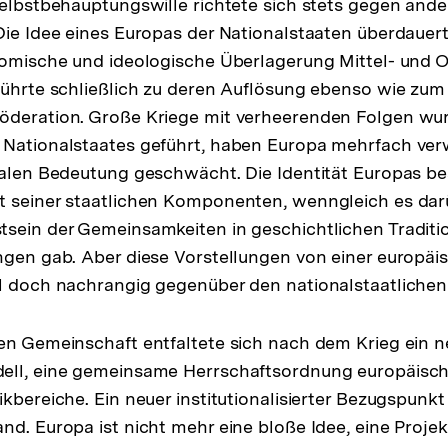
Selbstbehauptungswille richtete sich stets gegen and
Die Idee eines Europas der Nationalstaaten überdauer
nomische und ideologische Überlagerung Mittel- und 
führte schließlich zu deren Auflösung ebenso wie zum 
öderation. Große Kriege mit verheerenden Folgen w
 Nationalstaates geführt, haben Europa mehrfach ver
nalen Bedeutung geschwächt. Die Identität Europas be
t seiner staatlichen Komponenten, wenngleich es dar
tsein der Gemeinsamkeiten in geschichtlichen Tradit
ngen gab. Aber diese Vorstellungen von einer europäis
l doch nachrangig gegenüber den nationalstaatlichen 
en Gemeinschaft entfaltete sich nach dem Krieg ein 
ell, eine gemeinsame Herrschaftsordnung europäische
kbereiche. Ein neuer institutionalisierter Bezugspunkt f
nd. Europa ist nicht mehr eine bloße Idee, eine Proje