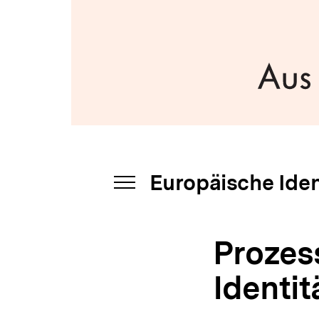
bpb.de
a
t
i
o
n
Europäische Iden
INHALTSNAVIGATION
ÖFFNEN
Prozes
Identit