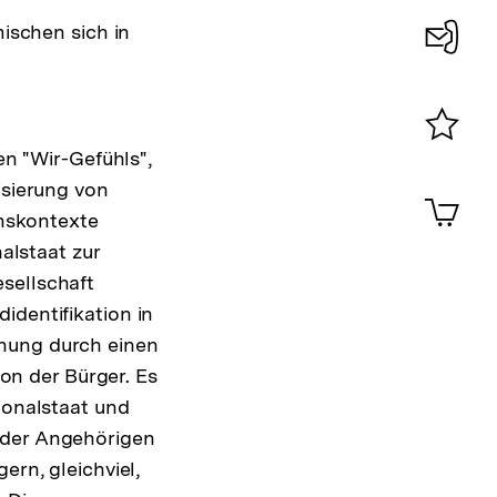
mischen sich in
Konta
0
en "Wir-Gefühls",
Merklist
ansehen
isierung von
0
Artik
im
nskontexte
Shop-
nalstaat zur
Warenko
sellschaft
ansehen
identifikation in
dnung durch einen
ion der Bürger. Es
ionalstaat und
 der Angehörigen
ern, gleichviel,