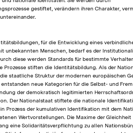
le und nationale Identitäten. Sie werden durch
ungsprozesse gestiftet, verändern ihren Charakter, ver
untereinander.
ntitätsbildungen, für die Entwicklung eines verbindlich
 mit unbekannten Menschen, bedarf es der Institutional
urch diese werden Standards für bestimmte Verhalte
e Prozesse stiften die Identitätsbildung. Als der Natio
die staatliche Struktur der modernen europäischen Ge
 entstanden neue Kategorien für die Selbst- und Fremd
ündung der demokratisch legitimierten Herrschaftsor
on. Der Nationalstaat stiftete die nationale Identifikat
ein Prozess der kumulativen Identifikation mit dem Nat
retenen Wertvorstellungen. Die Maxime der Gleichheit
ng eine Solidaritätsverpflichtung zu allen Nationsbürg