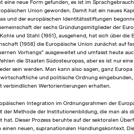
at eine neue Form gefunden, es ist im Sprachgebrauc
ropäischen Union geworden. Damit hat ein neues Kapit
as und der europäischen Identitätsstiftungen begonn
Gemeinschaft der sechs Gründungsmitglieder der Eur
Kohle und Stahl (1951), ausgehend, hat sich über die
schaft (1958) die Europäische Union zunächst auf fas
isernen Vorhangs" ausgeweitet und umfasst heute auc
ehlen die Staaten Südosteuropas, aber es ist nur eine 
lieder sein werden. Man kann also sagen, ganz Europa 
wirtschaftliche und politische Ordnung eingebunden,
 verbindlichen Wertorientierungen erhalten.
uropäischen Integration im Ordnungsrahmen der Europä
 der Methode der Institutionenbildung, die man als 
 hat. Dieser Prozess beruhte auf der sektoralen Über
in einen neuen, supranationalen Handlungskontext. Di