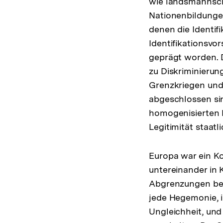
wie landsmannscha
Nationenbildungen
denen die Identif
Identifikationsvo
geprägt worden. Di
zu Diskriminierun
Grenzkriegen und 
abgeschlossen sin
homogenisierten 
Legitimität staat
Europa war ein Ko
untereinander in 
Abgrenzungen bes
jede Hegemonie, i
Ungleichheit, und