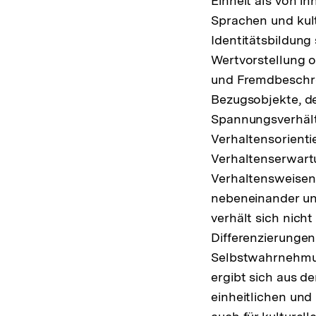
Einheit als von in
Sprachen und kult
Identitätsbildung
Wertvorstellung od
und Fremdbeschrei
Bezugsobjekte, des
Spannungsverhältn
Verhaltensorientie
Verhaltenserwart
Verhaltensweisen 
nebeneinander und
verhält sich nicht
Differenzierungen
Selbstwahrnehmung
ergibt sich aus de
einheitlichen und 