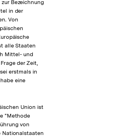
h zur Bezeichnung
el in der
en. Von
opäischen
 Europäische
t alle Staaten
h Mittel- und
Frage der Zeit,
sei erstmals in
 habe eine
ischen Union ist
die "Methode
führung von
e Nationalstaaten