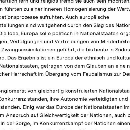
ftlich fern und religiös fremd sie auch sein mochten.
 führten zu einer inneren Homogenisierung der Wertv
ikationsprozesse aufruhten. Auch europäische
rstellungen sind weitgehend durch den Sieg des Natio
e Idee, Europa solle politisch in Nationalstaaten orga
gen, Verfolgungen und Vertreibungen von Minderheite
Zwangsassimilationen geführt, die bis heute in Südo
d. Das Ergebnis ist ein Europa der ethnisch und kultur
Nationalstaaten, getragen von dem Glauben an eine n
licher Herrschaft im Übergang vom Feudalismus zur De
nglomerat von gleichartig konstruierten Nationalstaa
Konkurrenz standen, ihre Autonomie verteidigten und 
tanden. Einig war das Europa der Nationalstaaten i
m Anspruch auf Gleichwertigkeit der Nationen, auch be
 in der Sorge, im Konkurrenzkampf der Nationen einen