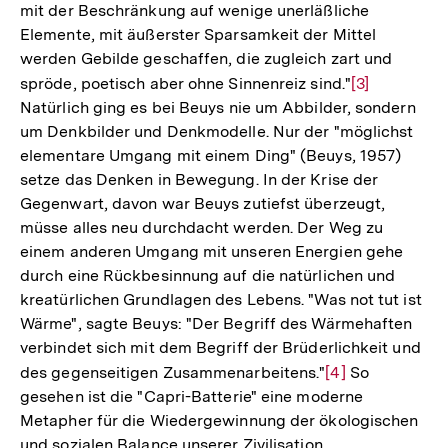
mit der Beschränkung auf wenige unerläßliche
Elemente, mit äußerster Sparsamkeit der Mittel
werden Gebilde geschaffen, die zugleich zart und
spröde, poetisch aber ohne Sinnenreiz sind."
Zur
[3]
Natürlich ging es bei Beuys nie um Abbilder, sondern
Auflösung
um Denkbilder und Denkmodelle. Nur der "möglichst
der
elementare Umgang mit einem Ding" (Beuys, 1957)
Fußnote
setze das Denken in Bewegung. In der Krise der
Gegenwart, davon war Beuys zutiefst überzeugt,
müsse alles neu durchdacht werden. Der Weg zu
einem anderen Umgang mit unseren Energien gehe
durch eine Rückbesinnung auf die natürlichen und
kreatürlichen Grundlagen des Lebens. "Was not tut ist
Wärme", sagte Beuys: "Der Begriff des Wärmehaften
verbindet sich mit dem Begriff der Brüderlichkeit und
des gegenseitigen Zusammenarbeitens."
Zur
[4]
So
gesehen ist die "Capri-Batterie" eine moderne
Auflösung
Metapher für die Wiedergewinnung der ökologischen
der
und sozialen Balance unserer Zivilisation.
Fußnote