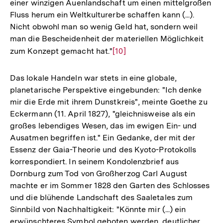
einer winzigen Auenlandschaft um einen mittelgroßen
Fluss herum ein Weltkulturerbe schaffen kann (...).
Nicht obwohl man so wenig Geld hat, sondern weil
man die Bescheidenheit der materiellen Möglichkeit
zum Konzept gemacht hat."
Zur
[10]
Auflösung
der
Das lokale Handeln war stets in eine globale,
Fußnote
planetarische Perspektive eingebunden: "Ich denke
mir die Erde mit ihrem Dunstkreis", meinte Goethe zu
Eckermann (11. April 1827), "gleichnisweise als ein
großes lebendiges Wesen, das im ewigen Ein- und
Ausatmen begriffen ist." Ein Gedanke, der mit der
Essenz der Gaia-Theorie und des Kyoto-Protokolls
korrespondiert. In seinem Kondolenzbrief aus
Dornburg zum Tod von Großherzog Carl August
machte er im Sommer 1828 den Garten des Schlosses
und die blühende Landschaft des Saaletales zum
Sinnbild von Nachhaltigkeit: "Könnte mir (...) ein
erwünschteres Symbol geboten werden, deutlicher