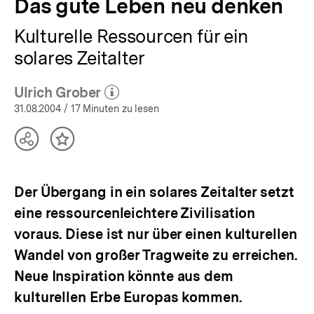
Das gute Leben neu denken
Kulturelle Ressourcen für ein
solares Zeitalter
Ulrich Grober
(Mehr zum Autor)
öffnen
31.08.2004
/ 17 Minuten zu lesen
Teilen
Inhalt
Optionen
merken
anzeigen
Der Übergang in ein solares Zeitalter setzt
eine ressourcenleichtere Zivilisation
voraus. Diese ist nur über einen kulturellen
Wandel von großer Tragweite zu erreichen.
Neue Inspiration könnte aus dem
kulturellen Erbe Europas kommen.