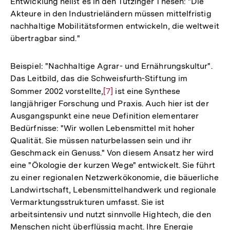
Entwicklung heißt es in den Tutzinger Thesen: "Die
Akteure in den Industrieländern müssen mittelfristig
nachhaltige Mobilitätsformen entwickeln, die weltweit
übertragbar sind."
Beispiel: "Nachhaltige Agrar- und Ernährungskultur".
Das Leitbild, das die Schweisfurth-Stiftung im
Sommer 2002 vorstellte,
Zur
[7]
ist eine Synthese
langjähriger Forschung und Praxis. Auch hier ist der
Auflösung
Ausgangspunkt eine neue Definition elementarer
der
Bedürfnisse: "Wir wollen Lebensmittel mit hoher
Fußnote
Qualität. Sie müssen naturbelassen sein und ihr
Geschmack ein Genuss." Von diesem Ansatz her wird
eine "Ökologie der kurzen Wege" entwickelt. Sie führt
zu einer regionalen Netzwerkökonomie, die bäuerliche
Landwirtschaft, Lebensmittelhandwerk und regionale
Vermarktungsstrukturen umfasst. Sie ist
arbeitsintensiv und nutzt sinnvolle Hightech, die den
Menschen nicht überflüssig macht. Ihre Energie