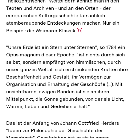
"heliozentrischen" Weltbildern könnte man in den
der
Texten und Archiven - und an den Orten - der
Fußnot
europäischen Kulturgeschichte tatsächlich
atemberaubende Entdeckungen machen. Nur ein
Beispiel: die Weimarer Klassik.
Zur
[9]
Auflösung
der
"Unsre Erde ist ein Stern unter Sternen", so 1784 ein
Fußnote
Opus magnum dieser Epoche, "ist nichts durch sich
selbst, sondern empfängt von himmlischen, durch
unser ganzes Weltall sich erstreckenden Kräften ihre
Beschaffenheit und Gestalt, ihr Vermögen zur
Organisation und Erhaltung der Geschöpfe (...). Mit
unsichtbaren, ewigen Banden ist sie an ihren
Mittelpunkt, die Sonne gebunden, von der sie Licht,
Wärme, Leben und Gedeihen erhält."
Das ist der Anfang von Johann Gottfried Herders
"Ideen zur Philosophie der Geschichte der
Menschheit". Geschrieben hat er sie in enger