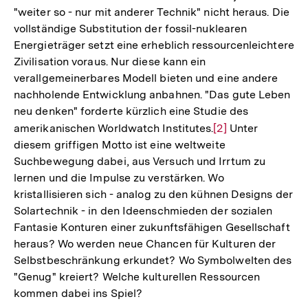
Fußnote
"weiter so - nur mit anderer Technik" nicht heraus. Die
vollständige Substitution der fossil-nuklearen
Energieträger setzt eine erheblich ressourcenleichtere
Zivilisation voraus. Nur diese kann ein
verallgemeinerbares Modell bieten und eine andere
nachholende Entwicklung anbahnen. "Das gute Leben
neu denken" forderte kürzlich eine Studie des
amerikanischen Worldwatch Institutes.
Zur
[2]
Unter
diesem griffigen Motto ist eine weltweite
Auflösung
Suchbewegung dabei, aus Versuch und Irrtum zu
der
lernen und die Impulse zu verstärken. Wo
Fußnote
kristallisieren sich - analog zu den kühnen Designs der
Solartechnik - in den Ideenschmieden der sozialen
Fantasie Konturen einer zukunftsfähigen Gesellschaft
heraus? Wo werden neue Chancen für Kulturen der
Selbstbeschränkung erkundet? Wo Symbolwelten des
"Genug" kreiert? Welche kulturellen Ressourcen
kommen dabei ins Spiel?