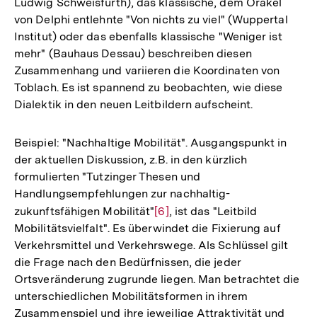
Ludwig Schweisfurth), das klassische, dem Orakel
von Delphi entlehnte "Von nichts zu viel" (Wuppertal
Institut) oder das ebenfalls klassische "Weniger ist
mehr" (Bauhaus Dessau) beschreiben diesen
Zusammenhang und variieren die Koordinaten von
Toblach. Es ist spannend zu beobachten, wie diese
Dialektik in den neuen Leitbildern aufscheint.
Beispiel: "Nachhaltige Mobilität". Ausgangspunkt in
der aktuellen Diskussion, z.B. in den kürzlich
formulierten "Tutzinger Thesen und
Handlungsempfehlungen zur nachhaltig-
zukunftsfähigen Mobilität"
Zur
[6]
, ist das "Leitbild
Mobilitätsvielfalt". Es überwindet die Fixierung auf
Auflösung
Verkehrsmittel und Verkehrswege. Als Schlüssel gilt
der
die Frage nach den Bedürfnissen, die jeder
Fußnote
Ortsveränderung zugrunde liegen. Man betrachtet die
unterschiedlichen Mobilitätsformen in ihrem
Zusammenspiel und ihre jeweilige Attraktivität und