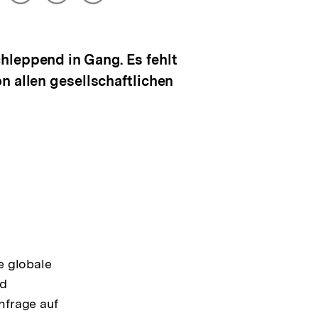
drucken
Optionen
merken
anzeigen
hleppend in Gang. Es fehlt
n allen gesellschaftlichen
e globale
nd
hfrage auf