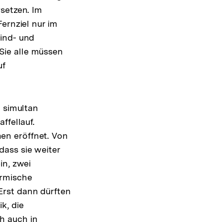
setzen. Im
ernziel nur im
Wind- und
Sie alle müssen
uf
ung
t simultan
e
ffellauf.
en eröffnet. Von
ass sie weiter
in, zwei
ermische
Erst dann dürften
k, die
h auch in