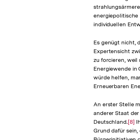
strahlungsärmeren
energiepolitische
individuellen Ent
Es genügt nicht, 
Expertensicht zw
zu forcieren, weil
Energiewende in G
würde helfen, man
Erneuerbaren Ener
An erster Stelle 
anderer Staat der
Deutschland.
Zur
[8]
Ih
Grund dafür sein,
Aufl
Bürgerinitiativen 
der