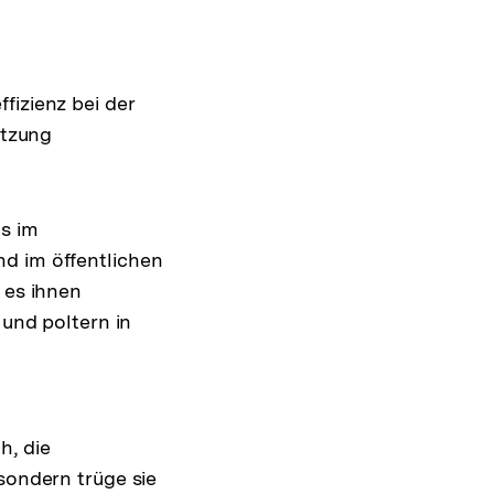
fizienz bei der
utzung
s im
nd im öffentlichen
 es ihnen
 und poltern in
h, die
sondern trüge sie