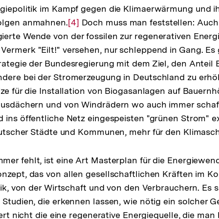
rgiepolitik im Kampf gegen die Klimaerwärmung und i
olgen anmahnen.
Zur
[4]
Doch muss man feststellen: Auch 
erte Wende von der fossilen zur regenerativen Energi
Auflösung
ermerk "Eilt!" versehen, nur schleppend in Gang. Es 
der
rategie der Bundesregierung mit dem Ziel, den Anteil 
Fußnote
ndere bei der Stromerzeugung in Deutschland zu erhö
ize für die Installation von Biogasanlagen auf Bauernh
Hausdächern und von Windrädern wo auch immer schaff
 ins öffentliche Netz eingespeisten "grünen Strom" ex
deutscher Städte und Kommunen, mehr für den Klimasch
er fehlt, ist eine Art Masterplan für die Energiewend
nzept, das von allen gesellschaftlichen Kräften im K
itik, von der Wirtschaft und von den Verbrauchern. Es
 Studien, die erkennen lassen, wie nötig ein solcher 
iert nicht die eine regenerative Energiequelle, die man 