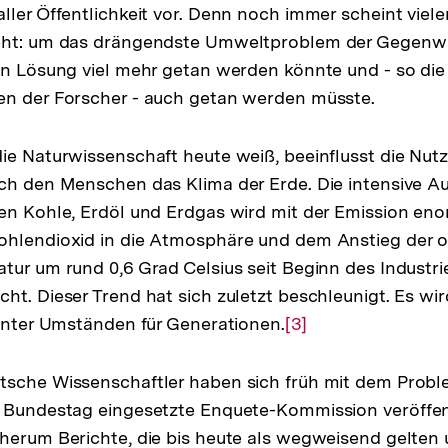
ler Öffentlichkeit vor. Denn noch immer scheint vielen
eht: um das drängendste Umweltproblem der Gegenw
en Lösung viel mehr getan werden könnte und - so die
en der Forscher - auch getan werden müsste.
ie Naturwissenschaft heute weiß, beeinflusst die Nut
ch den Menschen das Klima der Erde. Die intensive A
cen Kohle, Erdöl und Erdgas wird mit der Emission e
ohlendioxid in die Atmosphäre und dem Anstieg der 
tur um rund 0,6 Grad Celsius seit Beginn des Industrie
ht. Dieser Trend hat sich zuletzt beschleunigt. Es wir
 unter Umständen für Generationen.
Zur
[3]
Auflösung
der
tsche Wissenschaftler haben sich früh mit dem Prob
Fußnote
 Bundestag eingesetzte Enquete-Kommission veröffent
herum Berichte, die bis heute als wegweisend gelten 