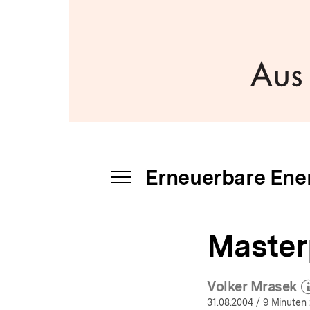
a
t
i
o
n
Erneuerbare Ene
INHALTSNAVIGATION
ÖFFNEN
Master
Volker Mrasek
(Mehr 
ö
31.08.2004
/ 9 Minuten 