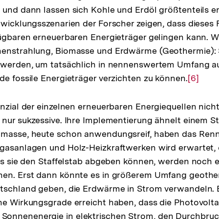
 und dann lassen sich Kohle und Erdöl größtenteils er
twicklungsszenarien der Forscher zeigen, dass dieses F
fügbaren erneuerbaren Energieträger gelingen kann. 
nenstrahlung, Biomasse und Erdwärme (Geothermie): 
t werden, um tatsächlich in nennenswertem Umfang a
de fossile Energieträger verzichten zu können.
Zur
[6]
Auflös
der
enzial der einzelnen erneuerbaren Energiequellen nich
Fußnot
 nur sukzessive. Ihre Implementierung ähnelt einem Sta
omasse, heute schon anwendungsreif, haben das Renn
gasanlagen und Holz-Heizkraftwerken wird erwartet, d
Bis sie den Staffelstab abgeben können, werden noch e
hen. Erst dann könnte es in größerem Umfang geoth
utschland geben, die Erdwärme in Strom verwandeln. 
he Wirkungsgrade erreicht haben, dass die Photovoltai
onnenenergie in elektrischen Strom, den Durchbruc