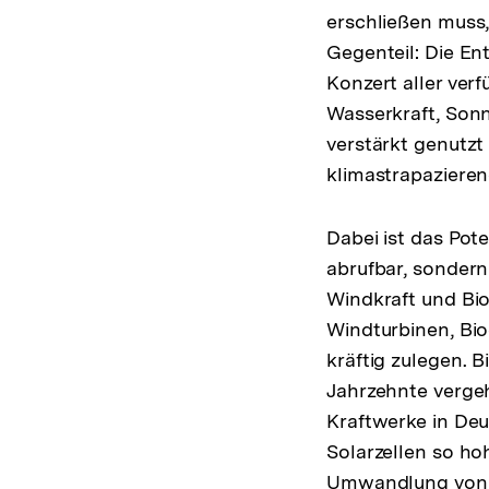
erschließen muss,
Gegenteil: Die En
Konzert aller ver
Wasserkraft, Son
verstärkt genutz
klimastrapazieren
Dabei ist das Pot
abrufbar, sondern
Windkraft und Bi
Windturbinen, Bio
kräftig zulegen. 
Jahrzehnte verge
Kraftwerke in De
Solarzellen so ho
Umwandlung von S