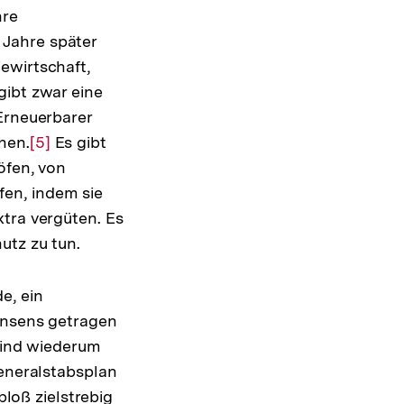
hre
Jahre später
ewirtschaft,
gibt zwar eine
Erneuerbarer
hen.
Zur
[5]
Es gibt
öfen, von
Auflösung
en, indem sie
der
tra vergüten. Es
Fußnote
utz zu tun.
e, ein
onsens getragen
 sind wiederum
Generalstabsplan
bloß zielstrebig