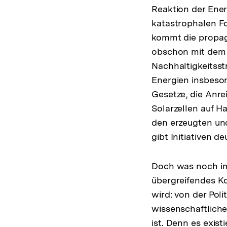
Reaktion der Ene
katastrophalen F
kommt die propagi
obschon mit dem V
Nachhaltigkeitsst
Energien insbeso
Gesetze, die Anre
Solarzellen auf 
den erzeugten und
gibt Initiativen 
Doch was noch imm
übergreifendes Ko
wird: von der Pol
wissenschaftliche
ist. Denn es exist