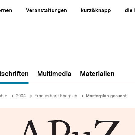
ernen
Veranstaltungen
kurz&knapp
die
tschriften
Multimedia
Materialien
ion
chte
2004
Erneuerbare Energien
Masterplan gesucht