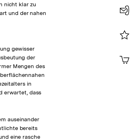
 nicht klar zu
art und der nahen
Konta
0
Merklist
zung gewisser
ansehen
0
Artik
usbeutung der
im
normer Mengen des
Shop-
oberflächennahen
Warenko
ansehen
zeitalters in
d erwartet, dass
lem auseinander
lichte bereits
und eine rasche