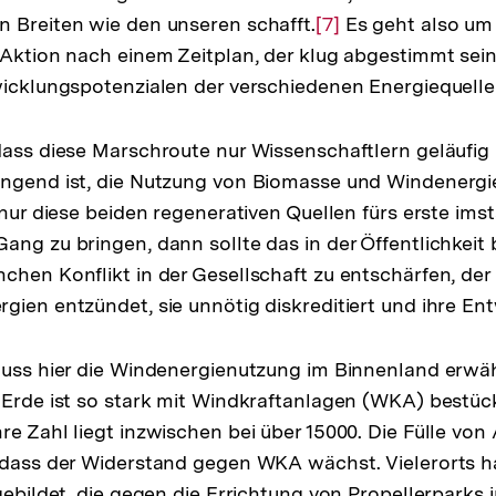
 Breiten wie den unseren schafft.
Zur
[7]
Es geht also um 
 Aktion nach einem Zeitplan, der klug abgestimmt sein 
Auflösung
wicklungspotenzialen der verschiedenen Energiequell
der
Fußnote
dass diese Marschroute nur Wissenschaftlern geläufig 
ingend ist, die Nutzung von Biomasse und Windenergie
 nur diese beiden regenerativen Quellen fürs erste imst
ang zu bringen, dann sollte das in der Öffentlichkeit 
chen Konflikt in der Gesellschaft zu entschärfen, der
gien entzündet, sie unnötig diskreditiert und ihre En
muss hier die Windenergienutzung im Binnenland erwä
 Erde ist so stark mit Windkraftanlagen (WKA) bestüc
re Zahl liegt inzwischen bei über 15000. Die Fülle vo
 dass der Widerstand gegen WKA wächst. Vielerorts h
ösung
gebildet, die gegen die Errichtung von Propellerparks i