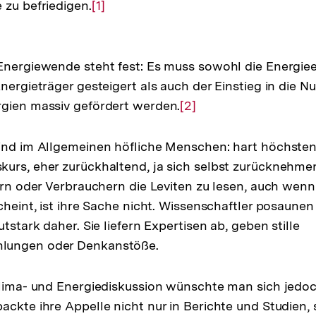
 zu befriedigen.
Zur
[1]
Auflösung
der
Fußnote
Energiewende steht fest: Es muss sowohl die Energieef
nergieträger gesteigert als auch der Einstieg in die N
rgien massiv gefördert werden.
Zur
[2]
Auflösung
der
sind im Allgemeinen höfliche Menschen: hart höchsten
Fußnote
urs, eher zurückhaltend, ja sich selbst zurücknehme
kern oder Verbrauchern die Leviten zu lesen, auch wenn
cheint, ist ihre Sache nicht. Wissenschaftler posaunen
utstark daher. Sie liefern Expertisen ab, geben stille
lungen oder Denkanstöße.
Klima- und Energiediskussion wünschte man sich jedoc
ackte ihre Appelle nicht nur in Berichte und Studien, 