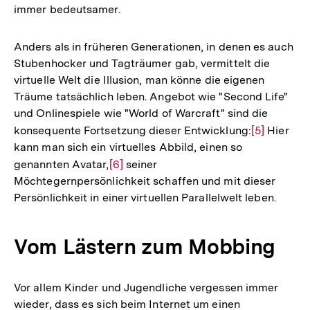
immer bedeutsamer.
Anders als in früheren Generationen, in denen es auch
Stubenhocker und Tagträumer gab, vermittelt die
virtuelle Welt die Illusion, man könne die eigenen
Träume tatsächlich leben. Angebot wie "Second Life"
und Onlinespiele wie "World of Warcraft" sind die
konsequente Fortsetzung dieser Entwicklung:
Zur
[5]
Hier
kann man sich ein virtuelles Abbild, einen so
Auflösung
genannten Avatar,
Zur
[6]
seiner
der
Möchtegernpersönlichkeit schaffen und mit dieser
Auflösung
Fußnote
Persönlichkeit in einer virtuellen Parallelwelt leben.
der
Fußnote
Vom Lästern zum Mobbing
Vor allem Kinder und Jugendliche vergessen immer
wieder, dass es sich beim Internet um einen