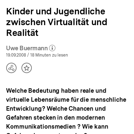
Kinder und Jugendliche
zwischen Virtualität und
Realität
Uwe Buermann
(Mehr zum Autor)
öffnen
19.09.2008
/ 18 Minuten zu lesen
Teilen
Inhalt
Optionen
merken
anzeigen
Welche Bedeutung haben reale und
virtuelle Lebensräume für die menschliche
Entwicklung? Welche Chancen und
Gefahren stecken in den modernen
Kommunikationsmedien ? Wie kann