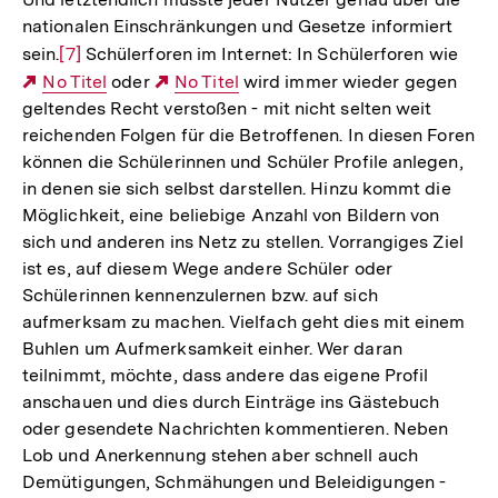
nationalen Einschränkungen und Gesetze informiert
sein.
Zur
[7]
Schülerforen im Internet: In Schülerforen wie
Externer
No Titel
Auflösung
oder
Externer
No Titel
wird immer wieder gegen
geltendes Recht verstoßen - mit nicht selten weit
Link:
der
Link:
reichenden Folgen für die Betroffenen. In diesen Foren
Fußnote
können die Schülerinnen und Schüler Profile anlegen,
in denen sie sich selbst darstellen. Hinzu kommt die
Möglichkeit, eine beliebige Anzahl von Bildern von
sich und anderen ins Netz zu stellen. Vorrangiges Ziel
ist es, auf diesem Wege andere Schüler oder
Schülerinnen kennenzulernen bzw. auf sich
aufmerksam zu machen. Vielfach geht dies mit einem
Buhlen um Aufmerksamkeit einher. Wer daran
teilnimmt, möchte, dass andere das eigene Profil
anschauen und dies durch Einträge ins Gästebuch
oder gesendete Nachrichten kommentieren. Neben
Lob und Anerkennung stehen aber schnell auch
Demütigungen, Schmähungen und Beleidigungen -