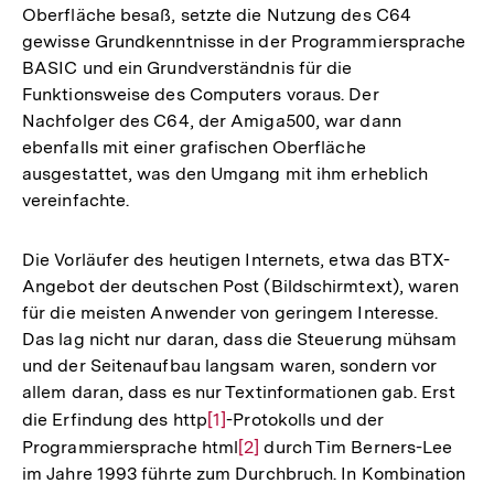
Oberfläche besaß, setzte die Nutzung des C64
gewisse Grundkenntnisse in der Programmiersprache
BASIC und ein Grundverständnis für die
Funktionsweise des Computers voraus. Der
Nachfolger des C64, der Amiga500, war dann
ebenfalls mit einer grafischen Oberfläche
ausgestattet, was den Umgang mit ihm erheblich
vereinfachte.
Die Vorläufer des heutigen Internets, etwa das BTX-
Angebot der deutschen Post (Bildschirmtext), waren
für die meisten Anwender von geringem Interesse.
Das lag nicht nur daran, dass die Steuerung mühsam
und der Seitenaufbau langsam waren, sondern vor
allem daran, dass es nur Textinformationen gab. Erst
die Erfindung des http
Zur
[1]
-Protokolls und der
Programmiersprache html
Auflösung
Zur
[2]
durch Tim Berners-Lee
im Jahre 1993 führte zum Durchbruch. In Kombination
der
Auflösung