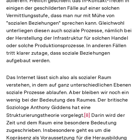
abliefern. Freilich geschieht das In-Kontakt-Treten in
einigen der geschilderten Fälle auf einer solchen
Vermittlungsstufe, dass man nur mit Mühe von
"sozialen Beziehungen" sprechen kann. Gleichwohl
unterliegen diesen auch soziale Prozesse, nämlich bei
der Herstellung der Infrastruktur für solchen Handel
oder solche Produktionsprozesse. In anderen Fällen
tritt klarer zutage, dass soziale Beziehungen
aufgebaut werden.
Das Internet lässt sich also als sozialer Raum
verstehen, in dem auf ganz unterschiedlichen Ebenen
soziale Prozesse ablaufen. Aber bleiben wir noch ein
wenig bei der Bedeutung des Raumes. Der britische
Soziologe Anthony Giddens hat eine
Strukturierungstheorie vorgelegt.
Zur
[8]
Darin wird der
Zeit und dem Raum eine besondere Bedeutung
Auflösung
zugeschrieben. Insbesondere geht es um die
der
Kopräsenz als Voraussetzung für die Herausbildung
Fußnote