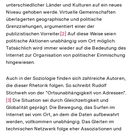
unterschiedlicher Länder und Kulturen auf ein neues
Niveau gehoben werde. Virtuelle Gemeinschaften
überlagerten geographische und politische
Grenzziehungen, argumentiert einer der
publizistischen Vorreiter.
Zur
[2]
Auf diese Weise seien
politische Aktionen unabhängig vom Ort möglich.
Auflösung
Tatsächlich wird immer wieder auf die Bedeutung des
der
Internet zur Organisation von politischer Einmischung
Fußnote
hingewiesen.
Auch in der Soziologie finden sich zahlreiche Autoren,
die dieser Rhetorik folgen. So schreibt Rudolf
Stichweh von der "Ortsunabhängigkeit von Adressen".
Zu
[3]
Die Situation sei durch Gleichzeitigkeit und
Au
Globalität geprägt. Die Bewegung, das Surfen im
de
Internet sei vom Ort, an dem die Daten aufbewahrt
Fu
werden, vollkommen unabhängig. Das Gleiten im
technischen Netzwerk folge eher Assoziationen und