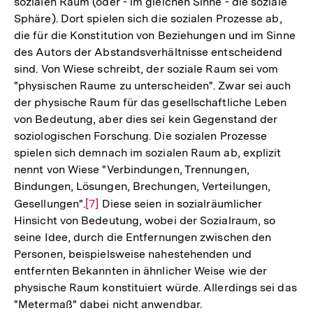
sozialen Raum (oder - im gleichen Sinne - die soziale
Auflösung
Sphäre). Dort spielen sich die sozialen Prozesse ab,
der
die für die Konstitution von Beziehungen und im Sinne
Fußnote
des Autors der Abstandsverhältnisse entscheidend
sind. Von Wiese schreibt, der soziale Raum sei vom
"physischen Raume zu unterscheiden". Zwar sei auch
der physische Raum für das gesellschaftliche Leben
von Bedeutung, aber dies sei kein Gegenstand der
soziologischen Forschung. Die sozialen Prozesse
spielen sich demnach im sozialen Raum ab, explizit
nennt von Wiese "Verbindungen, Trennungen,
Bindungen, Lösungen, Brechungen, Verteilungen,
Gesellungen".
Zur
[7]
Diese seien in sozialräumlicher
Hinsicht von Bedeutung, wobei der Sozialraum, so
Auflösung
seine Idee, durch die Entfernungen zwischen den
der
Personen, beispielsweise nahestehenden und
Fußnote
entfernten Bekannten in ähnlicher Weise wie der
physische Raum konstituiert würde. Allerdings sei das
"Metermaß" dabei nicht anwendbar.