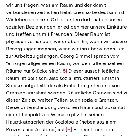
wir uns fragen, was am Raum und der damit
verbundenen zeitlichen Relationen so bedeutsam ist.
Wir leben an einem Ort, arbeiten dort, haben unsere
sozialen Beziehungen, erledigen hier unsere Einkäufe
und treffen uns mit Freunden. Dieser Raum ist
physisch vorhanden, wir erleben ihn, wenn wir unsere
Besorgungen machen, wenn wir ihn überwinden, um
zur Arbeit zu gelangen. Georg Simmel sprach vom
"einzigen allgemeinen Raum, von dem alle einzelnen
Räume nur Stücke sind".
Zur
[5]
Dieser ausschließliche
Raum ist politisch, also sozial strukturiert: Er ist in
Auflösung
Stücke aufgeteilt, die als Einheiten gelten und von
der
Grenzen umrahmt werden. Räumliche Grenzen sind zu
Fußnote
dieser Zeit zu weiten Teilen auch soziale Grenzen.
Diese Unterscheidung zwischen Raum und Sozialität
nimmt Leopold von Wiese explizit in seinen
Hauptkategorien der Soziologie (neben sozialem
Prozess und Abstand) auf.
Zur
[6]
Er nennt dies den