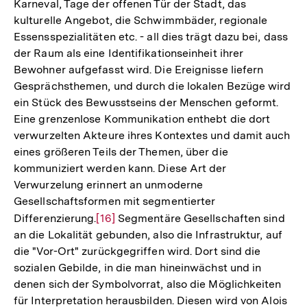
Karneval, Tage der offenen Tür der Stadt, das
kulturelle Angebot, die Schwimmbäder, regionale
Essensspezialitäten etc. - all dies trägt dazu bei, dass
der Raum als eine Identifikationseinheit ihrer
Bewohner aufgefasst wird. Die Ereignisse liefern
Gesprächsthemen, und durch die lokalen Bezüge wird
ein Stück des Bewusstseins der Menschen geformt.
Eine grenzenlose Kommunikation enthebt die dort
verwurzelten Akteure ihres Kontextes und damit auch
eines größeren Teils der Themen, über die
kommuniziert werden kann. Diese Art der
Verwurzelung erinnert an unmoderne
Gesellschaftsformen mit segmentierter
Differenzierung.
Zur
[16]
Segmentäre Gesellschaften sind
an die Lokalität gebunden, also die Infrastruktur, auf
Auflösung
die "Vor-Ort" zurückgegriffen wird. Dort sind die
der
sozialen Gebilde, in die man hineinwächst und in
Fußnote
denen sich der Symbolvorrat, also die Möglichkeiten
für Interpretation herausbilden. Diesen wird von Alois