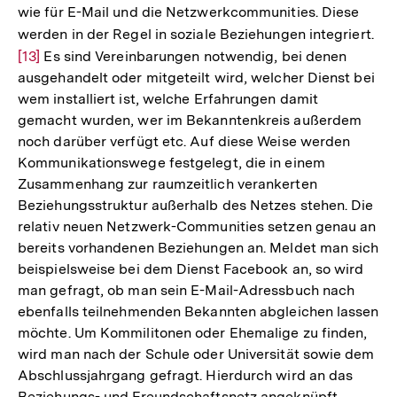
wie für E-Mail und die Netzwerkcommunities. Diese
werden in der Regel in soziale Beziehungen integriert.
Zur
[13]
Es sind Vereinbarungen notwendig, bei denen
Auf
ausgehandelt oder mitgeteilt wird, welcher Dienst bei
der
wem installiert ist, welche Erfahrungen damit
Fu
gemacht wurden, wer im Bekanntenkreis außerdem
noch darüber verfügt etc. Auf diese Weise werden
Kommunikationswege festgelegt, die in einem
Zusammenhang zur raumzeitlich verankerten
Beziehungsstruktur außerhalb des Netzes stehen. Die
relativ neuen Netzwerk-Communities setzen genau an
bereits vorhandenen Beziehungen an. Meldet man sich
beispielsweise bei dem Dienst Facebook an, so wird
man gefragt, ob man sein E-Mail-Adressbuch nach
ebenfalls teilnehmenden Bekannten abgleichen lassen
möchte. Um Kommilitonen oder Ehemalige zu finden,
wird man nach der Schule oder Universität sowie dem
Abschlussjahrgang gefragt. Hierdurch wird an das
Beziehungs- und Freundschaftsnetz angeknüpft,