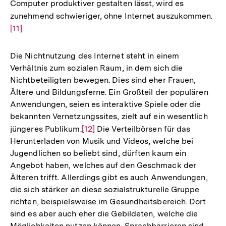
Computer produktiver gestalten lässt, wird es
Auflösung
zunehmend schwieriger, ohne Internet auszukommen.
Zur
der
[11]
Auf
Fußnote
der
Fuß
Die Nichtnutzung des Internet steht in einem
Verhältnis zum sozialen Raum, in dem sich die
Nichtbeteiligten bewegen. Dies sind eher Frauen,
Ältere und Bildungsferne. Ein Großteil der populären
Anwendungen, seien es interaktive Spiele oder die
bekannten Vernetzungssites, zielt auf ein wesentlich
jüngeres Publikum.
Zur
[12]
Die Verteilbörsen für das
Herunterladen von Musik und Videos, welche bei
Auflösung
Jugendlichen so beliebt sind, dürften kaum ein
der
Angebot haben, welches auf den Geschmack der
Fußnote
Älteren trifft. Allerdings gibt es auch Anwendungen,
die sich stärker an diese sozialstrukturelle Gruppe
richten, beispielsweise im Gesundheitsbereich. Dort
sind es aber auch eher die Gebildeten, welche die
Möglichkeiten nutzen können. Sprachbarrieren sind