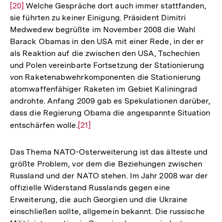
[20]
Welche Gespräche dort auch immer stattfanden,
Auflö
sie führten zu keiner Einigung. Präsident Dimitri
der
Medwedew begrüßte im November 2008 die Wahl
Fußno
Barack Obamas in den USA mit einer Rede, in der er
als Reaktion auf die zwischen den USA, Tschechien
und Polen vereinbarte Fortsetzung der Stationierung
von Raketenabwehrkomponenten die Stationierung
atomwaffenfähiger Raketen im Gebiet Kaliningrad
androhte. Anfang 2009 gab es Spekulationen darüber,
dass die Regierung Obama die angespannte Situation
entschärfen wolle.
Zur
[21]
Auflösung
der
Das Thema NATO-Osterweiterung ist das älteste und
Fußnote
größte Problem, vor dem die Beziehungen zwischen
Russland und der NATO stehen. Im Jahr 2008 war der
offizielle Widerstand Russlands gegen eine
Erweiterung, die auch Georgien und die Ukraine
einschließen sollte, allgemein bekannt. Die russische