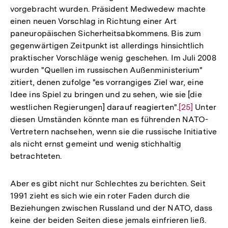
vorgebracht wurden. Präsident Medwedew machte
einen neuen Vorschlag in Richtung einer Art
paneuropäischen Sicherheitsabkommens. Bis zum
gegenwärtigen Zeitpunkt ist allerdings hinsichtlich
praktischer Vorschläge wenig geschehen. Im Juli 2008
wurden "Quellen im russischen Außenministerium"
zitiert, denen zufolge "es vorrangiges Ziel war, eine
Idee ins Spiel zu bringen und zu sehen, wie sie [die
westlichen Regierungen] darauf reagierten".
Zur
[25]
Unter
diesen Umständen könnte man es führenden NATO-
Auflösung
Vertretern nachsehen, wenn sie die russische Initiative
der
als nicht ernst gemeint und wenig stichhaltig
Fußnote
betrachteten.
Aber es gibt nicht nur Schlechtes zu berichten. Seit
1991 zieht es sich wie ein roter Faden durch die
Beziehungen zwischen Russland und der NATO, dass
keine der beiden Seiten diese jemals einfrieren ließ.