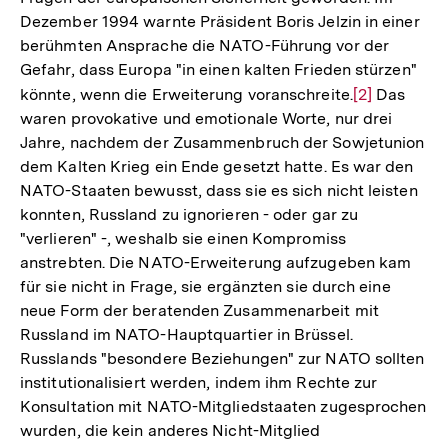
Dezember 1994 warnte Präsident Boris Jelzin in einer
berühmten Ansprache die NATO-Führung vor der
Gefahr, dass Europa "in einen kalten Frieden stürzen"
könnte, wenn die Erweiterung voranschreite.
Zur
[2]
Das
waren provokative und emotionale Worte, nur drei
Auflösung
Jahre, nachdem der Zusammenbruch der Sowjetunion
der
dem Kalten Krieg ein Ende gesetzt hatte. Es war den
Fußnote
NATO-Staaten bewusst, dass sie es sich nicht leisten
konnten, Russland zu ignorieren - oder gar zu
"verlieren" -, weshalb sie einen Kompromiss
anstrebten. Die NATO-Erweiterung aufzugeben kam
für sie nicht in Frage, sie ergänzten sie durch eine
neue Form der beratenden Zusammenarbeit mit
Russland im NATO-Hauptquartier in Brüssel.
Russlands "besondere Beziehungen" zur NATO sollten
institutionalisiert werden, indem ihm Rechte zur
Konsultation mit NATO-Mitgliedstaaten zugesprochen
wurden, die kein anderes Nicht-Mitglied