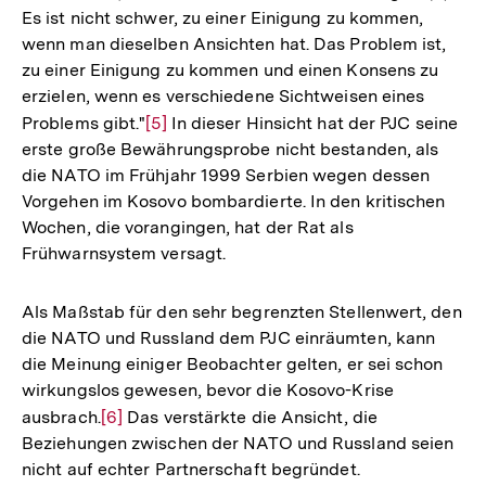
Es ist nicht schwer, zu einer Einigung zu kommen,
wenn man dieselben Ansichten hat. Das Problem ist,
zu einer Einigung zu kommen und einen Konsens zu
erzielen, wenn es verschiedene Sichtweisen eines
Problems gibt."
Zur
[5]
In dieser Hinsicht hat der PJC seine
erste große Bewährungsprobe nicht bestanden, als
Auflösung
die NATO im Frühjahr 1999 Serbien wegen dessen
der
Vorgehen im Kosovo bombardierte. In den kritischen
Fußnote
Wochen, die vorangingen, hat der Rat als
Frühwarnsystem versagt.
Als Maßstab für den sehr begrenzten Stellenwert, den
die NATO und Russland dem PJC einräumten, kann
die Meinung einiger Beobachter gelten, er sei schon
wirkungslos gewesen, bevor die Kosovo-Krise
ausbrach.
Zur
[6]
Das verstärkte die Ansicht, die
Beziehungen zwischen der NATO und Russland seien
Auflösung
nicht auf echter Partnerschaft begründet.
der