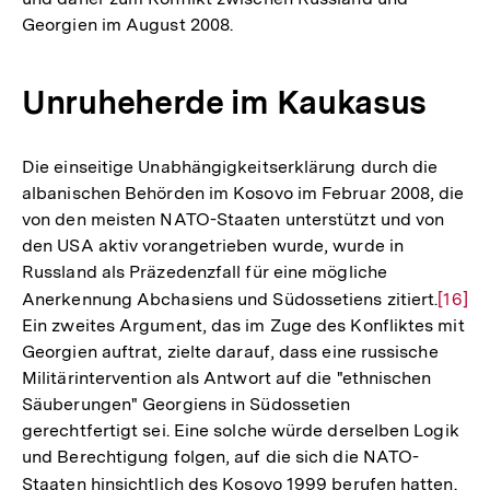
der
Georgien im August 2008.
Fußnote
Unruheherde im Kaukasus
Die einseitige Unabhängigkeitserklärung durch die
albanischen Behörden im Kosovo im Februar 2008, die
von den meisten NATO-Staaten unterstützt und von
den USA aktiv vorangetrieben wurde, wurde in
Russland als Präzedenzfall für eine mögliche
Anerkennung Abchasiens und Südossetiens zitiert.
Zur
[16]
Ein zweites Argument, das im Zuge des Konfliktes mit
Auflö
Georgien auftrat, zielte darauf, dass eine russische
der
Militärintervention als Antwort auf die "ethnischen
Fußno
Säuberungen" Georgiens in Südossetien
gerechtfertigt sei. Eine solche würde derselben Logik
und Berechtigung folgen, auf die sich die NATO-
Staaten hinsichtlich des Kosovo 1999 berufen hatten.
Zur