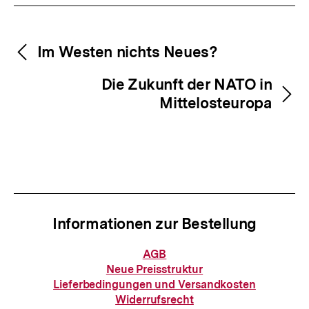
Inhaltsnavigation
Inhaltsnavigation
Im Westen nichts Neues?
Die Zukunft der NATO in
Mittelosteuropa
Informationen zur Bestellung
Informationen
AGB
zur
Neue Preisstruktur
Bestellung
Lieferbedingungen und Versandkosten
Zum
Widerrufsrecht
Seite