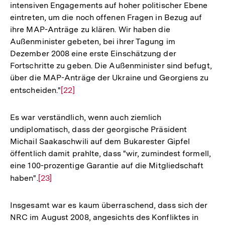
intensiven Engagements auf hoher politischer Ebene
eintreten, um die noch offenen Fragen in Bezug auf
ihre MAP-Anträge zu klären. Wir haben die
Außenminister gebeten, bei ihrer Tagung im
Dezember 2008 eine erste Einschätzung der
Fortschritte zu geben. Die Außenminister sind befugt,
über die MAP-Anträge der Ukraine und Georgiens zu
entscheiden."
Zur
[22]
Auflösung
der
Es war verständlich, wenn auch ziemlich
Fußnote
undiplomatisch, dass der georgische Präsident
Michail Saakaschwili auf dem Bukarester Gipfel
öffentlich damit prahlte, dass "wir, zumindest formell,
eine 100-prozentige Garantie auf die Mitgliedschaft
haben".
Zur
[23]
Auflösung
der
Insgesamt war es kaum überraschend, dass sich der
Fußnote
NRC im August 2008, angesichts des Konfliktes in