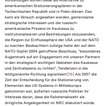
Vorstellungen sollten diese als Alternative zu
amerikanischen Stationierungsplänen in der
Tschechischen Republik und in Polen dienen. Das
kann als Versuch angesehen werden, gemeinsame
strategische Interessen und die russisch-
amerikanische Präsenz im Kaukasus zu
institutionalisieren und Bestrebungen abzuwenden,
die Region zur Einflusssphäre der USA und der NATO
zu machen. Beobachtern zufolge hatte der auf dem
NATO-Gipfel 2004 getroffene Beschluss, "besonderes
Augenmerk auf ein Engagement mit unseren Partnern
in den strategisch wichtigen Gebieten des Kaukasus
und Zentralasiens zu richten", Tendenzen in die
letztgenannte Richtung signalisiert.
Zur
[19]
Als 2007 die
Zeit der Entscheidung für die Stationierung von
Auflösung
Elementen des US-Systems in Mitteleuropa
der
gekommen war, äußerten russische Politiker ihr
Fußnote
Interesse daran, dass die Raketenabwehr als
dringliche Angelegenheit im NRC diskutiert würde.
Zur