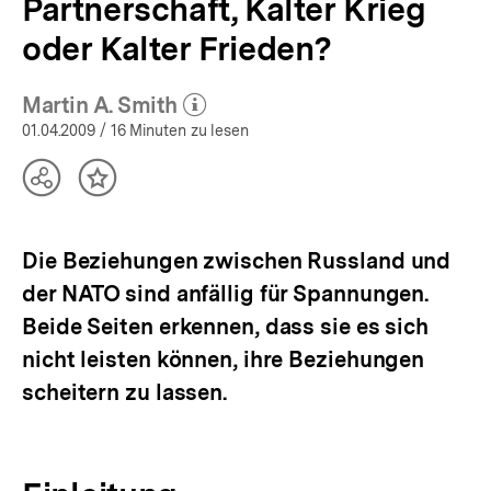
Partnerschaft, Kalter Krieg
oder Kalter Frieden?
Martin A. Smith
(Mehr zum Autor)
öffnen
01.04.2009
/ 16 Minuten zu lesen
Teilen
Inhalt
Optionen
merken
anzeigen
Die Beziehungen zwischen Russland und
der NATO sind anfällig für Spannungen.
Beide Seiten erkennen, dass sie es sich
nicht leisten können, ihre Beziehungen
scheitern zu lassen.