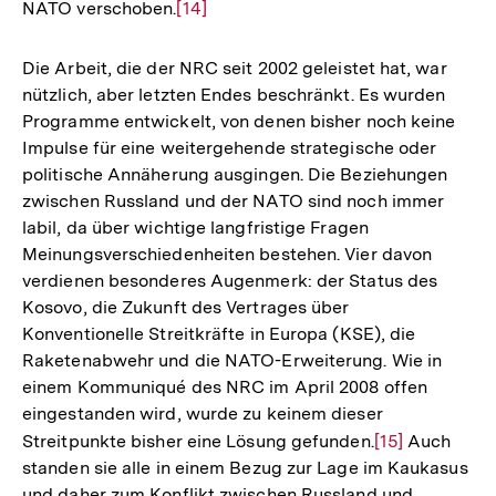
NATO verschoben.
Zur
[14]
der
Auflösung
Fußnote
der
Die Arbeit, die der NRC seit 2002 geleistet hat, war
Fußnote
nützlich, aber letzten Endes beschränkt. Es wurden
Programme entwickelt, von denen bisher noch keine
Impulse für eine weitergehende strategische oder
politische Annäherung ausgingen. Die Beziehungen
zwischen Russland und der NATO sind noch immer
labil, da über wichtige langfristige Fragen
Meinungsverschiedenheiten bestehen. Vier davon
verdienen besonderes Augenmerk: der Status des
Kosovo, die Zukunft des Vertrages über
Konventionelle Streitkräfte in Europa (KSE), die
Raketenabwehr und die NATO-Erweiterung. Wie in
einem Kommuniqué des NRC im April 2008 offen
eingestanden wird, wurde zu keinem dieser
Streitpunkte bisher eine Lösung gefunden.
Zur
[15]
Auch
standen sie alle in einem Bezug zur Lage im Kaukasus
Auflösung
und daher zum Konflikt zwischen Russland und