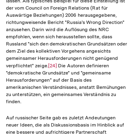
lassen. Als typisches Beispiel für diese Einstellung ist
der vom Council on Foreign Relations (Rat für
Auswärtige Beziehungen) 2006 herausgegebene,
richtungweisende Bericht "Russia's Wrong Direction"
anzusehen. Darin wird die Auflösung des NRC
empfohlen, wenn sich herausstellen sollte, dass
Russland "sich den demokratischen Grundsätzen oder
dem Ziel des kollektiven Vorgehens angesichts
gemeinsamer Herausforderungen nicht genügend
verpflichtet" zeige.
Zur
[24]
Die Autoren definieren
"demokratische Grundsätze" und "gemeinsame
Auflösung
Herausforderungen" auf der Basis des
der
amerikanischen Verständnisses, anstatt Bemühungen
Fußnote
zu unterstützen, ein gemeinsames Verständnis zu
finden.
Auf russischer Seite gab es zuletzt Andeutungen
neuer Ideen, die als Diskussionsbasis im Hinblick auf
eine bessere und aufrichtigere Partnerschaft