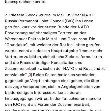
beanspruchen konnte.
Zu diesem Zweck wurde im Mai 1997 der NATO-
Russia Permanent Joint Council (PJC) ins Leben
gerufen, kurz vor der ersten Runde der NATO-
Erweiterung auf ehemaliges Territorium des
Warschauer Paktes in Mittel- und Osteuropa. Die
"Grundakte", mit welcher der Rat ins Leben gerufen
wurde, nennt als dessen Hauptaufgabe "immer mehr
Vertrauen zu bilden, einheitliche Ziele zu formulieren
und die Praxis ständiger Konsultation und
Zusammenarbeit zwischen der NATO und Russland zu
entwickeln".
Zur
[3]
Beide Seiten hatten es vermieden,
gegenseitige Verpflichtungen einzugehen, die über
Auflösung
das vage Versprechen, sich in Angelegenheiten von
der
beiderseitigem Interesse zu konsultieren,
Fußnote
hinausgegangen wären. In der Tat schienen manche
den PJC nicht als Forum der Zusammenarbeit,
sondern als eines der Konkurrenz anzusehen. Jelzins