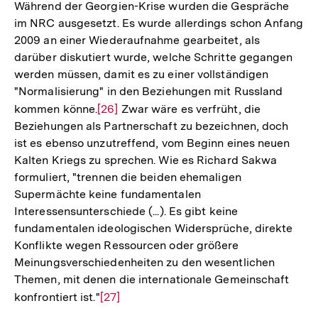
Während der Georgien-Krise wurden die Gespräche
im NRC ausgesetzt. Es wurde allerdings schon Anfang
2009 an einer Wiederaufnahme gearbeitet, als
darüber diskutiert wurde, welche Schritte gegangen
werden müssen, damit es zu einer vollständigen
"Normalisierung" in den Beziehungen mit Russland
kommen könne.
Zur
[26]
Zwar wäre es verfrüht, die
Beziehungen als Partnerschaft zu bezeichnen, doch
Auflösung
ist es ebenso unzutreffend, vom Beginn eines neuen
der
Kalten Kriegs zu sprechen. Wie es Richard Sakwa
Fußnote
formuliert, "trennen die beiden ehemaligen
Supermächte keine fundamentalen
Interessensunterschiede (...). Es gibt keine
fundamentalen ideologischen Widersprüche, direkte
Konflikte wegen Ressourcen oder größere
Meinungsverschiedenheiten zu den wesentlichen
Themen, mit denen die internationale Gemeinschaft
konfrontiert ist."
Zur
[27]
Auflösung