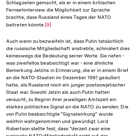
Schlagzeilen gemacht, als er in einem britischen
Fernsehinterview die Möglichkeit zur Sprache
brachte, dass Russland eines Tages der NATO
beitreten könnte.
Zur
[9]
Auflösung
der
Auch wenn zu bezweifeln ist, dass Putin tatsächlich
Fußnote
die russische Mitgliedschaft anstrebte, schmälert dies
keineswegs die Bedeutung seiner Worte. Sie riefen -
was zweifellos beabsichtigt war - eine ähnliche
Bemerkung Jelzins in Erinnerung, die er in einem Brief
an die NATO-Staaten im Dezember 1991 geäußert
hatte, als Russland noch ein junger postsowjetischer
Staat war. Sowohl Jelzin als auch Putin hatten
versucht, zu Beginn ihrer jeweiligen Amtszeit ein
starkes politisches Signal an die NATO zu senden. Die
von Putin beabsichtigte "Signalwirkung" wurde
weithin wahrgenommen und gewürdigt. Lord
Robertson stellte fest, dass "derzeit zwar eine
russische NATO-Mitgliedschaft nicht auf der