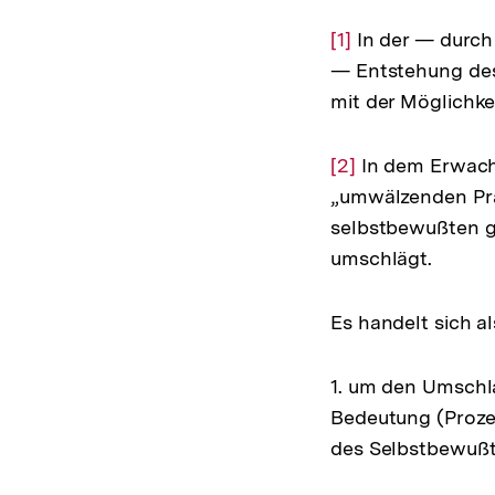
Zur
[1]
In der — durch
Auflösung
— Entstehung des 
der
mit der Möglichkei
Fußnote
Zur
[2]
In dem Erwache
Auflösung
„umwälzenden Prax
der
selbstbewußten g
Fußnote
umschlägt.
Es handelt sich a
1. um den Umschla
Bedeutung (Proze
des Selbstbewußts