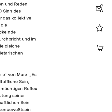
ten und Reden
) Sinn des
Konta
 das kollektive
0
 die
ickelnde
Merklist
durchbricht und im
ansehen
0
Artik
ie gleiche
im
oletarischen
Shop-
Warenko
ansehen
ie“ von Marx: „Es
affliehe Sein,
nmächtigen Reflex
ptung seiner
aftlichen Sein
assenbewußtsein