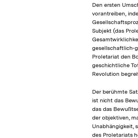
Den ersten Umschl
vorantreiben, ind
Gesellschaftspro
Subjekt (das Prol
Gesamtwirklichkeit
gesellschaftlich-
Proletariat den Bo
geschichtliche Tot
Revolution begrei
Der berühmte Satz
ist nicht das Bew
das das Bewußtse
der objektiven, m
Unabhängigkeit, s
des Proletariats 