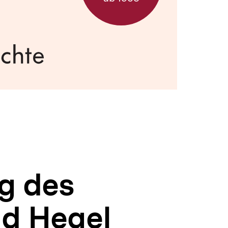
ng des
nd Hegel