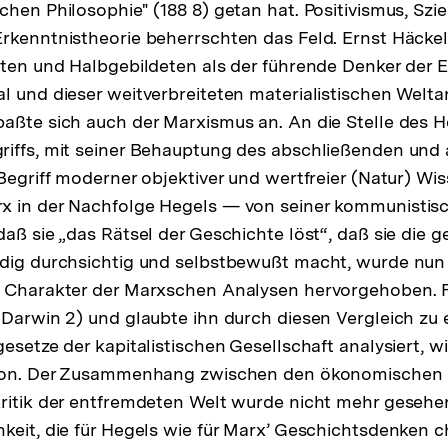
chen Philosophie" (188 8) getan hat. Positivismus, Szi
rkenntnistheorie beherrschten das Feld. Ernst Häckel
eten und Halbgebildeten als der führende Denker der
l und dieser weitverbreiteten materialistischen Wel
aßte sich auch der Marxismus an. An die Stelle des 
riffs, mit seiner Behauptung des abschließenden und
 Begriff moderner objektiver und wertfreier (Natur) Wi
x in der Nachfolge Hegels — von seiner kommunistis
aß sie „das Rätsel der Geschichte löst“, daß sie die g
dig durchsichtig und selbstbewußt macht, wurde nun d
e Charakter der Marxschen Analysen hervorgehoben. F
 Darwin 2) und glaubte ihn durch diesen Vergleich zu 
esetze der kapitalistischen Gesellschaft analysiert, w
tion. Der Zusammenhang zwischen den ökonomischen 
ritik der entfremdeten Welt wurde nicht mehr gesehen
keit, die für Hegels wie für Marx’ Geschichtsdenken c