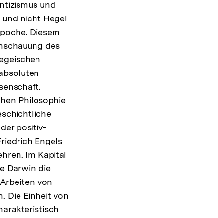
entizismus und
 und nicht Hegel
 Epoche. Diesem
tanschauung des
Hegeischen
 absoluten
ssenschaft.
chen Philosophie
eschichtliche
er positiv-
riedrich Engels
ehren. Im Kapital
ie Darwin die
Arbeiten von
. Die Einheit von
harakteristisch