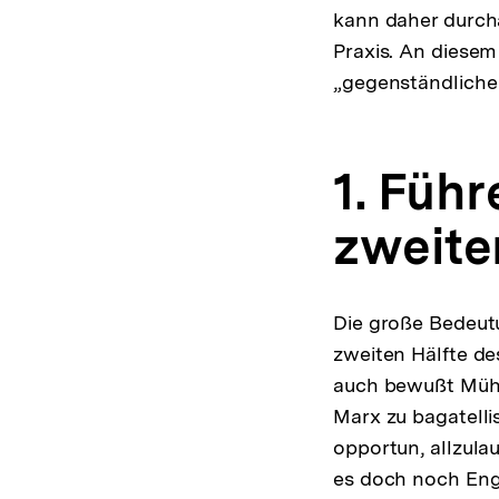
kann daher durcha
Praxis. An diesem
„gegenständliche
1. Füh
zweiten
Die große Bedeutu
zweiten Hälfte de
auch bewußt Mühe,
Marx zu bagatellis
opportun, allzula
es doch noch Enge