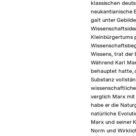
klassischen deuts
neukantianische E
galt unter Gebild
Wissenschaftsidea
Kleinbürgertums p
Wissenschaftsbeg
Wissens, trat der
Während Karl Mar
behauptet hatte, d
Substanz vollstän
wissenschaftlich
verglich Marx mit
habe er die Naturg
natürliche Evolu
Marx und seiner K
Norm und Wirklich