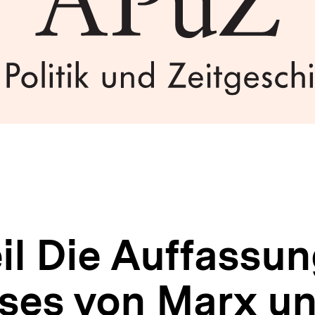
il Die Auffassu
sses von Marx u