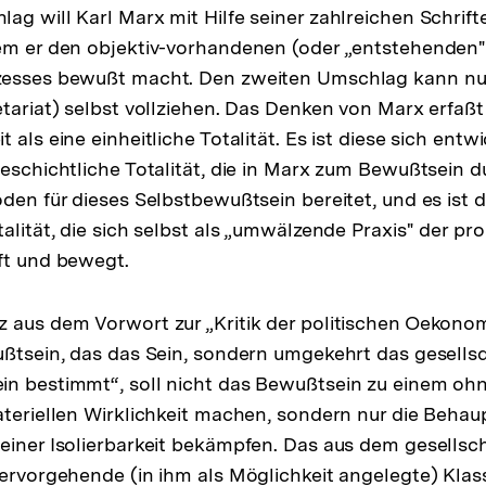
ag will Karl Marx mit Hilfe seiner zahlreichen Schrif
em er den objektiv-vorhandenen (oder „entstehenden"
zesses bewußt macht. Den zweiten Umschlag kann nur
etariat) selbst vollziehen. Das Denken von Marx erfaßt
 als eine einheitliche Totalität. Es ist diese sich entw
geschichtliche Totalität, die in Marx zum Bewußtsein 
den für dieses Selbstbewußtsein bereitet, und es ist d
alität, die sich selbst als „umwälzende Praxis" der pr
ft und bewegt.
 aus dem Vorwort zur „Kritik der politischen Oekonom
ußtsein, das das Sein, sondern umgekehrt das gesellsdt
in bestimmt“, soll nicht das Bewußtsein zu einem oh
ateriellen Wirklichkeit machen, sondern nur die Behau
einer Isolierbarkeit bekämpfen. Das aus dem gesellsch
hervorgehende (in ihm als Möglichkeit angelegte) Kl