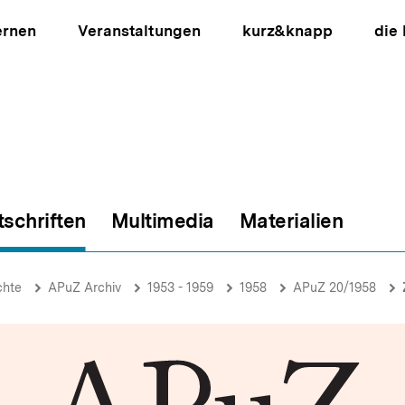
ernen
Veranstaltungen
kurz&knapp
die
tschriften
Multimedia
Materialien
ion
chte
APuZ Archiv
1953 - 1959
1958
APuZ 20/1958
Z