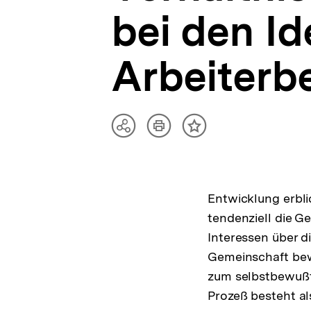
bei den I
Arbeiter
Artikel
Teilen
Inhalt
drucken
Optionen
merken
anzeigen
Entwicklung erblic
tendenziell die G
Interessen über di
Gemeinschaft be
zum selbstbewußt 
Prozeß besteht al