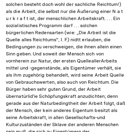
solchen besteht doch wohl der sachliche Reichtum!)
als die Arbeit, die selbst nur die Äußerung einer N a t
u r k r a f t ist, der menschlichen Arbeitskraft. . . . Ein
sozialistisches Programm darf . . . solchen
bürgerlichen Redensarten (wie: „Die Arbeit ist die
Quelle alles Reichtums“, I. F.) nidtt erlauben, die
Bedingungen zu verschweigen, die ihnen allein einen
Sinn geben. Und soweit der Mensch sich von
vornherein zur Natur, der ersten QuelleallerArbeits
mittel und -gegenstände, als Eigentümer verhält, sie
als ihm zugehörig behandelt, wird seine Arbeit Quelle
von Gebrauchswerten, also auch von Reichtum. Die
Bürger haben sehr guten Grund, der Arbeit
übernatürlid'ie Schöpfungskraft anzudichten; denn
gerade aus der Naturbedingtheit der Arbeit folgt, daß
der Mensch, der kein anderes Eigentum besitzt als
seine Arbeitskraft, in allen Gesellschafts-und
Kulturzuständen der Sklave der anderen Menschen
sein muß, die sich zu Eigentümern der