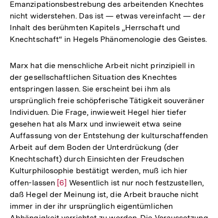
Emanzipationsbestrebung des arbeitenden Knechtes
nicht widerstehen. Das ist — etwas vereinfacht — der
Inhalt des berühmten Kapitels „Herrschaft und
Knechtschaft“ in Hegels Phänomenologie des Geistes.
Marx hat die menschliche Arbeit nicht prinzipiell in
der gesellschaftlichen Situation des Knechtes
entspringen lassen. Sie erscheint bei ihm als
ursprünglich freie schöpferische Tätigkeit souveräner
Individuen. Die Frage, inwieweit Hegel hier tiefer
gesehen hat als Marx und inwieweit etwa seine
Auffassung von der Entstehung der kulturschaffenden
Arbeit auf dem Boden der Unterdrückung (der
Knechtschaft) durch Einsichten der Freudschen
Kulturphilosophie bestätigt werden, muß ich hier
offen-lassen
Zur
[6]
Wesentlich ist nur noch festzustellen,
daß Hegel der Meinung ist, die Arbeit brauche nicht
Auflösung
immer in der ihr ursprünglich eigentümlichen
der
Abhängigkeit verrichtet zu werden. Die Voraussetzung