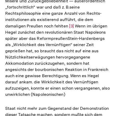
Misere und Zurückgebliebenheit — außerordentlich
„fortschrittlich“ war und daß z. B.seine
Rechtsphilosophie eine ganze Anzahl von Rechts-
institutionen als existierend aufführt, die dem
damaligen Preußen noch fehlten
Zur
[3]
Wenn im übrigen
Hegel zunächst den revolutionären Staat Napoleons
Auflösung
später aber das ReformpreußenStein-Hardenbergs
der
als „Wirklichkeit des Vernünftigen“ seiner Zeit
Fußnote
geprießen hat, so braucht das nicht auf eine aus
Nützlichkeitserwägungen hervorgegangene
Akkomodation zurückzugehen, sondern hat
angesichts der bourbonischen Reaktion in Frankreich
auch eine gewisse Berechtigung. Wenn es Hegel
darauf ankam. die Wirklichkeit des Vernünftigen
aufzuzeigen, konnte er einen schon vergangenen, also
unwirklichen (Napoleonischen)
Staat nicht mehr zum Gegenstand der Demonstration
dieser Tatsache machen, sondern mußte sich dem