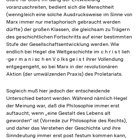
voranzuschreiten, bedient sich die Menschheit
(wenngleich eine solche Ausdrucksweise im Sinne von
Marx immer nur metaphorisch gebraucht werden
dürfte) der großen Klassen, die gleichsam zu Trägern
des geschichtlichen Fortschritts auf einer bestimmten
Stufe der Gesellschaftsentwicklung werden. Wie
endlich bei Hegel die Weltgeschichte im c h r i s t lieh
-ge r m a n i sc h en V o Iks ge i s t ihrer Vollendung
entgegengeht, so bei Marx in der revolutionären
Aktion (der umwälzenden Praxis) des Proletariats.
Sogleich muß hier jedoch der entscheidende
Unterschied betont werden. Während nämlich Hegel
der Meinung war, daß die Philosophie immer erst
auftaucht, wenn „eine Gestalt des Lebens alt
geworden“ ist (Vorrede zur Philosophie des Rechts),
und daher das Verstehen der Geschichte und ihre
Sinndeutung immer erst post festum kommen kann,