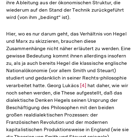
ihre Ableitung aus der ökonomischen Struktur, die
wiederum auf den Stand der Technik zurückgeführt
wird (von ihm „bedingt“ ist).
Hier, wo es nur darum geht, das Verhältnis von Hegel
und Marx zu skizzieren, brauchen diese
Zusammenhänge nicht näher erläutert zu werden. Eine
gewisse Bedeutung kommt ihnen allerdings insofern
zu, als ja auch bereits Hegel die klassische englische
Nationalökonomie (vor allem Smith und Steuart)
studiert und gedanklich in seiner Rechts-philosophie
verarbeitet hatte. Georg Lukäcs
Zur
[4]
hat daher, wie wir
noch sehen werden, die These aufgestellt, daß das
Auflösung
dialektische Denken Hegels seinen Ursprung der
der
Beschäftigung des Philosophen mit den beiden
Fußnote
großen realdialektischen Prozessen: der
Französischen Revolution und der modernen
kapitalistischen Produktionsweise in England (wie sie
die Theorien von Smith und Steuart spiegeln)