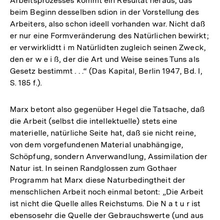
Arbeitsprozesses kommt ein Resultat heraus, das
beim Beginn desselben sdion in der Vorstellung des
Arbeiters, also schon ideell vorhanden war. Nicht daß
er nur eine Formveränderung des Natürlichen bewirkt;
er verwirklidtt i m Natürlidten zugleich seinen Zweck,
den er w e i ß, der die Art und Weise seines Tuns als
Gesetz bestimmt . . .“ (Das Kapital, Berlin 1947, Bd. I,
S. 185 f.).
Marx betont also gegenüber Hegel die Tatsache, daß
die Arbeit (selbst die intellektuelle) stets eine
materielle, natürliche Seite hat, daß sie nicht reine,
von dem vorgefundenen Material unabhängige,
Schöpfung, sondern Anverwandlung, Assimilation der
Natur ist. In seinen Randglossen zum Gothaer
Programm hat Marx diese Naturbedingtheit der
menschlichen Arbeit noch einmal betont: „Die Arbeit
ist nicht die Quelle alles Reichstums. Die N a t u r ist
ebensosehr die Quelle der Gebrauchswerte (und aus