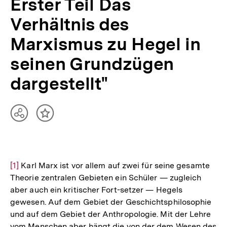
Erster Teil Das
Verhältnis des
Marxismus zu Hegel in
seinen Grundzügen
dargestellt"
Teilen
Inhalt
Optionen
merken
anzeigen
Zur
[1]
Karl Marx ist vor allem auf zwei für seine gesamte
Theorie zentralen Gebieten ein Schüler — zugleich
Auflösung
aber auch ein kritischer Fort-setzer — Hegels
der
gewesen. Auf dem Gebiet der Geschichtsphilosophie
Fußnote
und auf dem Gebiet der Anthropologie. Mit der Lehre
vom Menschen aber hängt die von der dem Wesen des