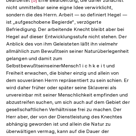
bearbeitet
Zur
[5]
Eine Bearbeitung, die daher zunächst
nicht unmittelbar seine eigne Idee verwirklicht,
Auflösung
sondern die des Herrn. Arbeit — so definiert Hegel —
der
ist „aufgeschobene Begierde“, verzögerte
Fußnote
Befriedigung. Der arbeitende Knecht bleibt aber bei
Hegel auf dieser Entwicklungsstufe nicht stehen. Der
Anblick des von ihm Geleisteten läßt ihn vielmehr
allmählich zum Bewußtsein seiner Naturüberlegenheit
gelangen und damit zum
SelbstbewußtseinseinerMensch1 i c h k e i t und
Freiheit erwachen, die bisher einzig und allein von
dem souveränen Herrn repräsentiert zu sein schien. Er
wird daher früher oder später seine Sklaverei als
unvereinbar mit seiner Menschlichkeit empfinden und
abzustreifen suchen, um sich auch auf dem Gebiet der
gesellschaftlichen Verhältnisse frei zu machen. Der
Herr aber, der von der Dienstleistung des Knechtes
abhängig geworden ist und allein die Natur zu
überwältigen vermag, kann auf die Dauer der