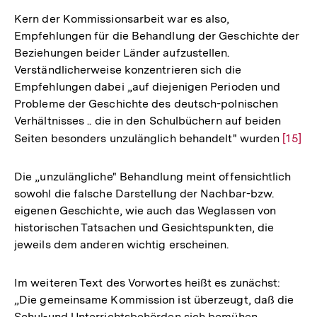
der
Kern der Kommissionsarbeit war es also,
Fußnote
Empfehlungen für die Behandlung der Geschichte der
Beziehungen beider Länder aufzustellen.
Verständlicherweise konzentrieren sich die
Empfehlungen dabei „auf diejenigen Perioden und
Probleme der Geschichte des deutsch-polnischen
Verhältnisses .. die in den Schulbüchern auf beiden
Seiten besonders unzulänglich behandelt" wurden
Zur
[15]
Auflö
der
Die „unzulängliche" Behandlung meint offensichtlich
Fußno
sowohl die falsche Darstellung der Nachbar-bzw.
eigenen Geschichte, wie auch das Weglassen von
historischen Tatsachen und Gesichtspunkten, die
jeweils dem anderen wichtig erscheinen.
Im weiteren Text des Vorwortes heißt es zunächst:
„Die gemeinsame Kommission ist überzeugt, daß die
Schul-und Unterrichtsbehörden sich bemühen