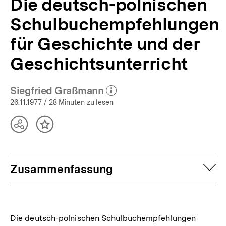
Die deutsch-polnischen
Schulbuchempfehlungen
für Geschichte und der
Geschichtsunterricht
Siegfried Graßmann
(Mehr zum Autor)
öffnen
26.11.1977
/ 28 Minuten zu lesen
Teilen
Inhalt
Optionen
merken
anzeigen
auf
Zusammenfassung
Die deutsch-polnischen Schulbuchempfehlungen