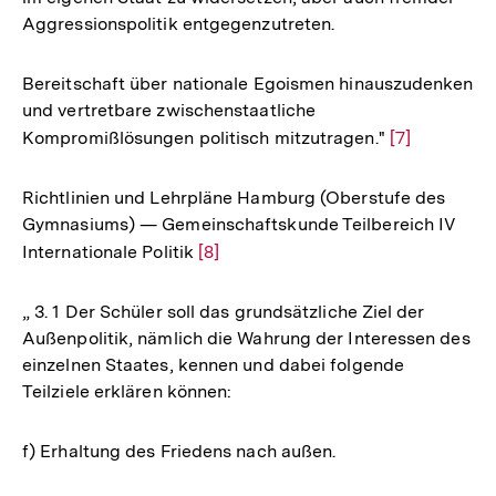
Aggressionspolitik entgegenzutreten.
Bereitschaft über nationale Egoismen hinauszudenken
und vertretbare zwischenstaatliche
Kompromißlösungen politisch mitzutragen."
Zur
[7]
Auflösung
der
Richtlinien und Lehrpläne Hamburg (Oberstufe des
Fußnote
Gymnasiums) — Gemeinschaftskunde Teilbereich IV
Internationale Politik
Zur
[8]
Auflösung
der
„ 3. 1 Der Schüler soll das grundsätzliche Ziel der
Fußnote
Außenpolitik, nämlich die Wahrung der Interessen des
einzelnen Staates, kennen und dabei folgende
Teilziele erklären können:
f) Erhaltung des Friedens nach außen.