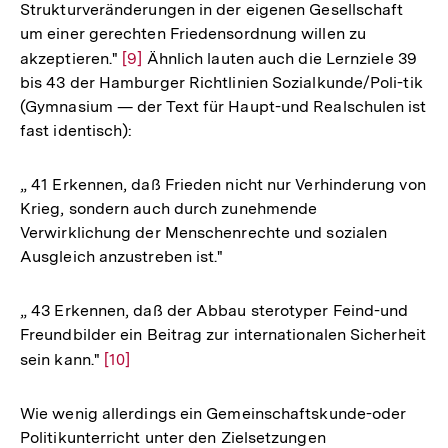
Strukturveränderungen in der eigenen Gesellschaft
um einer gerechten Friedensordnung willen zu
akzeptieren."
Zur
[9]
Ähnlich lauten auch die Lernziele 39
bis 43 der Hamburger Richtlinien Sozialkunde/Poli-tik
Auflösung
(Gymnasium — der Text für Haupt-und Realschulen ist
der
fast identisch):
Fußnote
„ 41 Erkennen, daß Frieden nicht nur Verhinderung von
Krieg, sondern auch durch zunehmende
Verwirklichung der Menschenrechte und sozialen
Ausgleich anzustreben ist."
„ 43 Erkennen, daß der Abbau sterotyper Feind-und
Freundbilder ein Beitrag zur internationalen Sicherheit
sein kann."
Zur
[10]
Auflösung
der
Wie wenig allerdings ein Gemeinschaftskunde-oder
Fußnote
Politikunterricht unter den Zielsetzungen