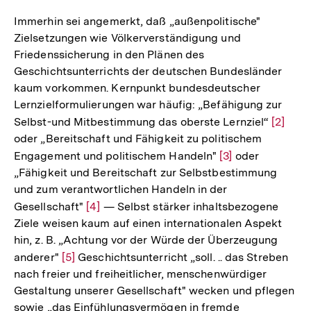
Immerhin sei angemerkt, daß „außenpolitische"
Zielsetzungen wie Völkerverständigung und
Friedenssicherung in den Plänen des
Geschichtsunterrichts der deutschen Bundesländer
kaum vorkommen. Kernpunkt bundesdeutscher
Lernzielformulierungen war häufig: „Befähigung zur
Selbst-und Mitbestimmung das oberste Lernziel“
Zur
[2]
oder „Bereitschaft und Fähigkeit zu politischem
Auflös
Engagement und politischem Handeln"
Zur
[3]
oder
der
„Fähigkeit und Bereitschaft zur Selbstbestimmung
Auflösung
Fußnot
und zum verantwortlichen Handeln in der
der
Gesellschaft"
Zur
[4]
— Selbst stärker inhaltsbezogene
Fußnote
Ziele weisen kaum auf einen internationalen Aspekt
Auflösung
hin, z. B. „Achtung vor der Würde der Überzeugung
der
anderer"
Zur
[5]
Geschichtsunterricht „soll. .. das Streben
Fußnote
nach freier und freiheitlicher, menschenwürdiger
Auflösung
Gestaltung unserer Gesellschaft" wecken und pflegen
der
sowie „das Einfühlungsvermögen in fremde
Fußnote