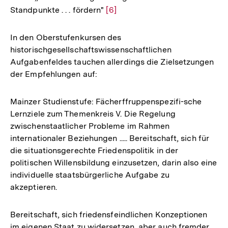
Standpunkte . . . fördern"
Zur
[6]
Auflösung
der
In den Oberstufenkursen des
Fußnote
historischgesellschaftswissenschaftlichen
Aufgabenfeldes tauchen allerdings die Zielsetzungen
der Empfehlungen auf:
Mainzer Studienstufe: Fächerffruppenspezifi-sche
Lernziele zum Themenkreis V. Die Regelung
zwischenstaatlicher Probleme im Rahmen
internationaler Beziehungen ..... Bereitschaft, sich für
die situationsgerechte Friedenspolitik in der
politischen Willensbildung einzusetzen, darin also eine
individuelle staatsbürgerliche Aufgabe zu
akzeptieren.
Bereitschaft, sich friedensfeindlichen Konzeptionen
im eigenen Staat zu widersetzen, aber auch fremder