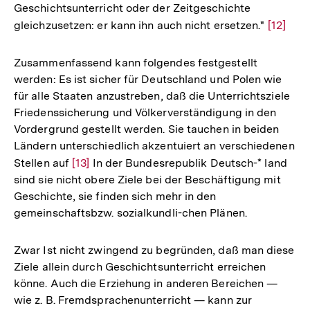
Geschichtsunterricht oder der Zeitgeschichte
gleichzusetzen: er kann ihn auch nicht ersetzen."
Zur
[12]
Auflösu
der
Zusammenfassend kann folgendes festgestellt
Fußnot
werden: Es ist sicher für Deutschland und Polen wie
für alle Staaten anzustreben, daß die Unterrichtsziele
Friedenssicherung und Völkerverständigung in den
Vordergrund gestellt werden. Sie tauchen in beiden
Ländern unterschiedlich akzentuiert an verschiedenen
Stellen auf
Zur
[13]
In der Bundesrepublik Deutsch-* land
sind sie nicht obere Ziele bei der Beschäftigung mit
Auflösung
Geschichte, sie finden sich mehr in den
der
gemeinschaftsbzw. sozialkundli-chen Plänen.
Fußnote
Zwar Ist nicht zwingend zu begründen, daß man diese
Ziele allein durch Geschichtsunterricht erreichen
könne. Auch die Erziehung in anderen Bereichen —
wie z. B. Fremdsprachenunterricht — kann zur