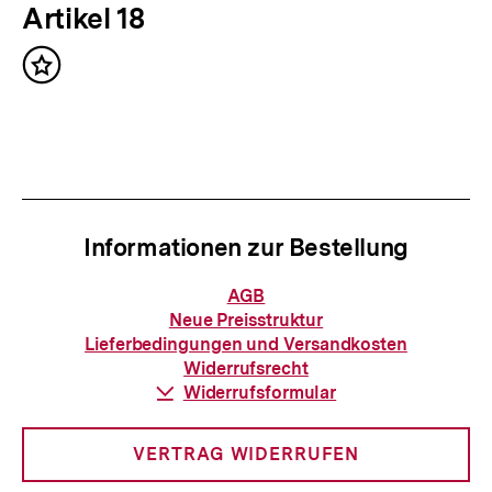
e
N
Artikel 18
r
ä
i
Inhalt
c
merken
g
h
e
s
r
t
I
e
n
Informationen zur Bestellung
r
h
I
Informationen
AGB
a
zur
n
Neue Preisstruktur
Bestellung
l
Lieferbedingungen und Versandkosten
h
Widerrufsrecht
t
a
Download-
Widerrufsformular
:
Link:
l
t
VERTRAG WIDERRUFEN