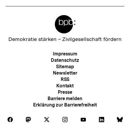
:
Meta-
Links
Zur
Demokratie stärken –
Zivilgesellschaft fördern
Startseite
der
Meta-
Impressum
bpb
Navigation
Datenschutz
Sitemap
Newsletter
RSS
Kontakt
Presse
Barriere melden
Erklärung zur Barrierefreiheit
Auf
Auf
Auf
Auf
Auf
Auf
Au
Folgen
Folgen
Folgen
Folgen
Folgen
Folgen
Fol
Facebook
Mastodon
X
Instagram
Youtube
LinkedIn
Bl
Sie
Sie
Sie
Sie
Sie
Sie
Sie