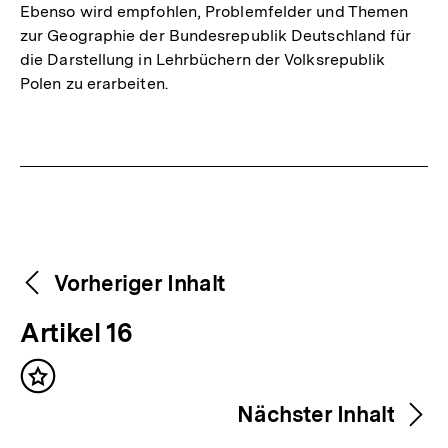
Ebenso wird empfohlen, Problemfelder und Themen
zur Geographie der Bundesrepublik Deutschland für
die Darstellung in Lehrbüchern der Volksrepublik
Polen zu erarbeiten.
Fussnoten
Weitere
Content-
Vorheriger Inhalt
Navigation
Inhalte
V
Artikel 16
o
Inhalt
r
merken
Nächster Inhalt
h