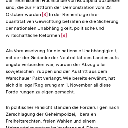
der Technischen Hochschule von Budapest abzulesen
sind, die zur Plattform der Demonstration vom 23.
Oktober wurden
Zur
[8]
In der Reihenfolge ihrer
quantitativen Gewichtung betrafen sie die Sicherung
Auflösung
der nationalen Unabhängigkeit, politische und
der
wirtschaftliche Reformen
Zur
[9]
Fußnote
Auflösung
der
Als Voraussetzung für die nationale Unabhängigkeit,
Fußnote
mit der der Gedanke der Neutralität des Landes aufs
engste verbunden war, wurden der Abzug aller
sowjetischen Truppen und der Austritt aus dem
Warschauer Pakt verlangt. Wie bereits erwähnt, hat
sich die legal'Regierung am 1. November all diese
Forde rungen zu eigen gemacht.
In politischer Hinsicht standen die Forderur gen nach
Zerschlagung der Geheimpolizei, i beralen
Freiheitsrechten, freien Wahlen und einem
Mehrparteiensystem im Vordergrund. Diese