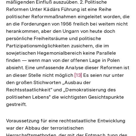
mäßigenden Einfluß auszuüben. 2. Politische
Reformen Unter Kädärs Führung ist eine Reihe
politischer Reformmaßnahmen eingeleitet worden, die
an die Forderungen von 1956 freilich bei weitem nicht
herankommen, aber den Ungarn von heute doch
persönliche Freiheitsräume und politische
Partizipationsmöglichkeiten zusichern, die im
sowjetischen Hegemonialbereich keine Parallele
finden — wenn man von der offenen Lage in Polen
absieht. Eine umfassende Analyse dieser Reformen ist
an dieser Stelle nicht möglich
Zur
[13]
Es seien nur unter
den großen Stichworten „Ausbau der
Auflösung
Rechtsstaatlichkeit'' und „Demokratisierung des
der
politisehen Lebens" die wichtigsten Gesichtspunkte
Fußnote
gestreift.
Voraussetzung für eine rechtsstaatliche Entwicklung
war der Abbau der terroristischen
Herrschaftsmethoden, der mit der Entmach. tung des