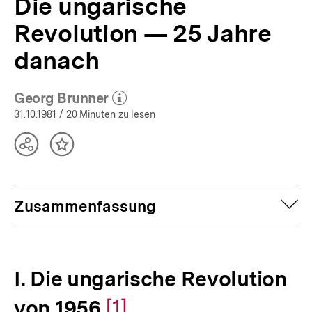
Die ungarische
Revolution — 25 Jahre
danach
Georg Brunner
(Mehr zum Autor)
öffnen
31.10.1981
/ 20 Minuten zu lesen
Teilen
Inhalt
Optionen
merken
anzeigen
auf
Zusammenfassung
I. Die ungarische Revolution
von 1956
Zur
[1]