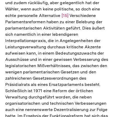
und zudem rückläufig, aber gelegentlich hat der
Wähler, wenn auch keine politische, so doch eine
echte personelle Alternative
Zur
[15]
Verschiedene
Parlamentsreformen haben zu einer Belebung der
Auflösung
parlamentarischen Aktivitäten geführt. Dies äußert
der
sich namentlich in einer lebendigeren
Fußnote
Interpellationspraxis, die in Angelegenheiten der
Leistungsverwaltung durchaus kritische Akzente
aufweisen kann, in einem Bedeutungszuwachs der
Ausschüsse und in einer gewissen Verbesserung des
legislatorischen Mißverhältnisses, das zwischen den
wenigen parlamentarischen Gesetzen und den
zahlreicheren Gesetzesverordnungen des
Präsidialrats als eines Ersatzparlaments besteht.
Schließlich ist 1971 eine Reform der örtlichen
Verwaltung durchgeführt worden, die neben
organisatorischen und technischen Verbesserungen
auch eine nennenswerte Dezentralisierung zur Folge
hatte. Im Ergebnis der Funktionalreform hat sich das