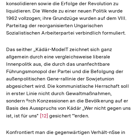
konsolidieren sowie die Erfolge der Revolution zu
der
liquidieren. Die Wende zu einer neuen Politik wurde
Fußnote
1962 vollzogen; ihre Grundzüge wurden auf dem VIII.
Parteitag der reorganisierten Ungarischen
Sozialistischen Arbeiterpartei verbindlich formuliert.
Das seither „Kädär-ModelT zeichnet sich ganz
allgemein durch eine vergleichsweise liberale
Innenpolitk aus, die durch das unanfechtbare
Führungsmonopol der Partei und die Befolgung der
außenpolitischen Gene-rallinie der Sowjetunion
abgesichert wird. Die kommunistische Herrschaft soll
in erster Linie nicht durch Gewaltmaßnahmen,
sondern ®rch Konzessionen an die Bevölkerung auf er
Basis des Ausspruchs von Kädär „Wer nicht gegen uns
ist, ist für uns"
Zur
[12]
gesichert "'erden.
Auflösung
der
Konfrontiert man die gegenwärtigen Verhält-nSse in