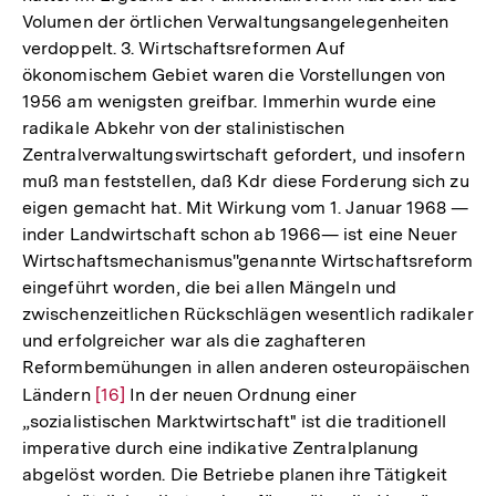
Volumen der örtlichen Verwaltungsangelegenheiten
verdoppelt. 3. Wirtschaftsreformen Auf
ökonomischem Gebiet waren die Vorstellungen von
1956 am wenigsten greifbar. Immerhin wurde eine
radikale Abkehr von der stalinistischen
Zentralverwaltungswirtschaft gefordert, und insofern
muß man feststellen, daß Kdr diese Forderung sich zu
eigen gemacht hat. Mit Wirkung vom 1. Januar 1968 —
inder Landwirtschaft schon ab 1966— ist eine Neuer
Wirtschaftsmechanismus''genannte Wirtschaftsreform
eingeführt worden, die bei allen Mängeln und
zwischenzeitlichen Rückschlägen wesentlich radikaler
und erfolgreicher war als die zaghafteren
Reformbemühungen in allen anderen osteuropäischen
Ländern
Zur
[16]
In der neuen Ordnung einer
„sozialistischen Marktwirtschaft" ist die traditionell
Auflösung
imperative durch eine indikative Zentralplanung
der
Zum
abgelöst worden. Die Betriebe planen ihre Tätigkeit
Fußnote
Seite