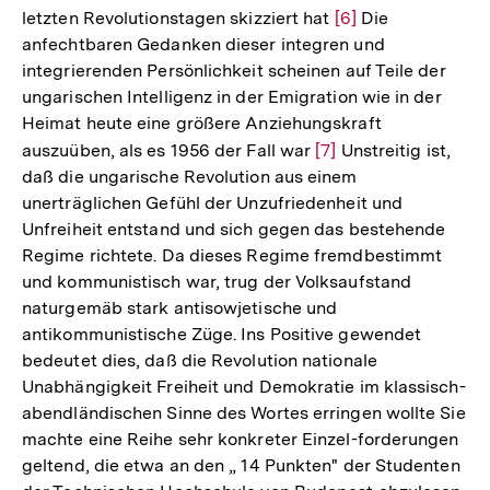
letzten Revolutionstagen skizziert hat
Zur
[6]
Die
anfechtbaren Gedanken dieser integren und
Auflösung
integrierenden Persönlichkeit scheinen auf Teile der
der
ungarischen Intelligenz in der Emigration wie in der
Fußnote
Heimat heute eine größere Anziehungskraft
auszuüben, als es 1956 der Fall war
Zur
[7]
Unstreitig ist,
daß die ungarische Revolution aus einem
Auflösung
unerträglichen Gefühl der Unzufriedenheit und
der
Unfreiheit entstand und sich gegen das bestehende
Fußnote
Regime richtete. Da dieses Regime fremdbestimmt
und kommunistisch war, trug der Volksaufstand
naturgemäb stark antisowjetische und
antikommunistische Züge. Ins Positive gewendet
bedeutet dies, daß die Revolution nationale
Unabhängigkeit Freiheit und Demokratie im klassisch-
abendländischen Sinne des Wortes erringen wollte Sie
machte eine Reihe sehr konkreter Einzel-forderungen
geltend, die etwa an den „ 14 Punkten" der Studenten