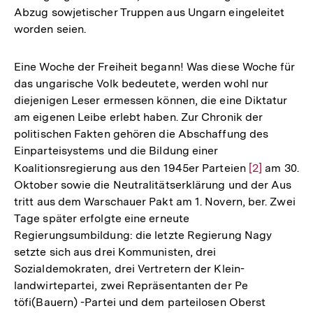
Abzug sowjetischer Truppen aus Ungarn eingeleitet
worden seien.
Eine Woche der Freiheit begann! Was diese Woche für
das ungarische Volk bedeutete, werden wohl nur
diejenigen Leser ermessen können, die eine Diktatur
am eigenen Leibe erlebt haben. Zur Chronik der
politischen Fakten gehören die Abschaffung des
Einparteisystems und die Bildung einer
Koalitionsregierung aus den 1945er Parteien
Zur
[2]
am 30.
Oktober sowie die Neutralitätserklärung und der Aus
Auflösung
tritt aus dem Warschauer Pakt am 1. Novern, ber. Zwei
der
Tage später erfolgte eine erneute
Fußnote
Regierungsumbildung: die letzte Regierung Nagy
setzte sich aus drei Kommunisten, drei
Sozialdemokraten, drei Vertretern der Klein-
landwirtepartei, zwei Repräsentanten der Pe
töfi(Bauern) -Partei und dem parteilosen Oberst