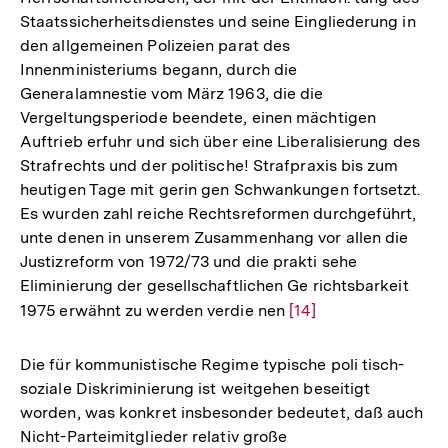
Staatssicherheitsdienstes und seine Eingliederung in
den allgemeinen Polizeien parat des
Innenministeriums begann, durch die
Generalamnestie vom März 1963, die die
Vergeltungsperiode beendete, einen mächtigen
Auftrieb erfuhr und sich über eine Liberalisierung des
Strafrechts und der politische! Strafpraxis bis zum
heutigen Tage mit gerin gen Schwankungen fortsetzt.
Es wurden zahl reiche Rechtsreformen durchgeführt,
unte denen in unserem Zusammenhang vor allen die
Justizreform von 1972/73 und die prakti sehe
Eliminierung der gesellschaftlichen Ge richtsbarkeit
1975 erwähnt zu werden verdie nen
Zur
[14]
Auflösung
der
Die für kommunistische Regime typische poli tisch-
Fußnote
soziale Diskriminierung ist weitgehen beseitigt
worden, was konkret insbesonder bedeutet, daß auch
Nicht-Parteimitglieder relativ große