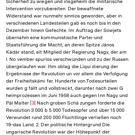
Sicherheit zu wiegen und insgeheim die militärische
Intervention vorzubereiten. Der bewaffnete
Widerstand war nunmehr sinnlos geworden, aber in
verschiedenen Landesteilen gab es noch bis in den
Dezember hinein Gefechte. Im Auftrag der Sowjets
übernahm eine kommunistische Partei-und
Staatsführung die Macht, an deren Spitze Jänos
Kädär stand, eit Mitglied der Regierung Nagy, der am
l. No vember spurlos verschwunden und zu der Russen
übergelaufen war. Ihm oblag die Liqui dierung der
Ergebnisse der Revolution un vor allem die Verfolgung
der Freiheitskämi fer. Hunderte von Todesurteilen
wurden g fällt und vollstreckt, darunter nach zwei G
heimprozessen im Juni 1958 auch gegen Inn Nagy und
Päl Malter
Zur
[3]
Nach groben Schä zungen forderte die
Revolution 3 000 b 5 000 Todesopfer und über 15 000
Auflösung
Verwundet rund 200 000 Flüchtlinge verließen noch
der
19-das Land. 2. Der politische Hintergrund Die
Fußnote
ungarische Revolution war der Höhepunkt der