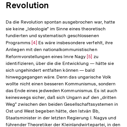
Revolution
Da die Revolution spontan ausgebrochen war, hatte
sie keine „Ideologie" im Sinne eines theoretisch
fundierten und systematisch geschlossenen
Programms
Zur
[4]
Es wäre insbesondere verfehlt, ihre
Anliegen mit den nationalkommunistischen
Auflösung
Reformvorstellungen eines Imre Nagy
Zur
[5]
zu
der
identifizieren, über die die Entwicklung — hätte sie
Auflösung
Fußnote
sich ungehindert entfalten können — bald
der
hinweggegangen wäre. Denn das ungarische Volk
Fußnote
wollte nicht einen besseren Kommunismus, sondern
das Ende eines jedweden Kommunismus. Es ist auch
keineswegs sicher, daß sich Ungarn auf den „dritten
Weg" zwischen den beiden Gesellschaftssystemen in
Ost und West begeben hätte, den Istvän Bb,
Staatsminister in der letzten Regierung I. Nagys und
führender Theoretiker der Kleinlandwirtepartei, in den