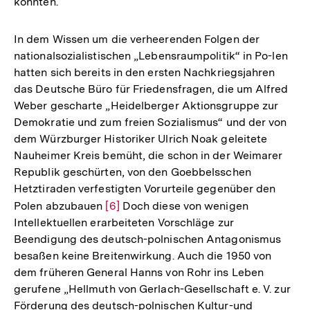
könnten.
In dem Wissen um die verheerenden Folgen der
nationalsozialistischen „Lebensraumpolitik“ in Po-len
hatten sich bereits in den ersten Nachkriegsjahren
das Deutsche Büro für Friedensfragen, die um Alfred
Weber gescharte „Heidelberger Aktionsgruppe zur
Demokratie und zum freien Sozialismus“ und der von
dem Würzburger Historiker Ulrich Noak geleitete
Nauheimer Kreis bemüht, die schon in der Weimarer
Republik geschürten, von den Goebbelsschen
Hetztiraden verfestigten Vorurteile gegenüber den
Polen abzubauen
Zur
[6]
Doch diese von wenigen
Intellektuellen erarbeiteten Vorschläge zur
Auflösung
Beendigung des deutsch-polnischen Antagonismus
der
besaßen keine Breitenwirkung. Auch die 1950 von
Fußnote
dem früheren General Hanns von Rohr ins Leben
gerufene „Hellmuth von Gerlach-Gesellschaft e. V. zur
Förderung des deutsch-polnischen Kultur-und