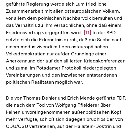
geführte Regierung werde sich „um friedliche
Zusammenarbeit mit allen osteuropäischen Völkern,
vor allem dem polnischen Nachbarvolk bemühen und
das Verhältnis zu ihm versachlichen, ohne daß einem
Friedensvertrag vorgegriffen wird“
Zur
[11]
In der SPD
setzte sich die Erkenntnis durch, daß die Suche nach
Auflösung
einem modus vivendi mit den osteuropäischen
der
Volksdemokratien nur aufder Grundlage einer
Fußnote
Anerkennung der auf den alliierten Kriegskonferenzen
und zumal im Potsdamer Protokoll niedergelegten
Vereinbarungen und den inzwischen entstandenen
politischen Realitäten möglich war.
Die von Thomas Dehler und Erich Mende geführte FDP,
die nach dem Tod von Wolfgang Pfleiderer über
keinen unvoreingenommenen außenpolitisehen Kopf
mehr verfügte, schloß sich dagegen bruchlos der von
CDU/CSU vertretenen, auf der Hallstein-Doktrin und