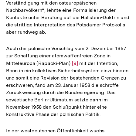
Verständigung mit den osteuropäischen
Fußnot
Nachbarvölkern“, lehnte eine Formalisierung der
Kontakte unter Berufung auf die Hallstein-Doktrin und
die strittige Interpretation des Potsdamer Protokolls
aber rundweg ab.
Auch der polnische Vorschlag vom 2. Dezember 1957
zur Schaffung einer atomwaffenfreien Zone in
Mitteleuropa (Rapacki-Plan)
Zur
[9]
mit der Intention,
Bonn in ein kollektives Sicherheitssystem einzubinden
Auflösung
und somit eine Revision der bestehenden Grenzen zu
der
erschweren, fand am 23. Januar 1958 die schroffe
Fußnote
Zurückweisung durch die Bundesregierung. Das
sowjetische Berlin-Ultimatum setzte dann im
November 1958 den Schlußpunkt hinter eine
konstruktive Phase der polnischen Politik.
In der westdeutschen Öffentlichkeit wuchs