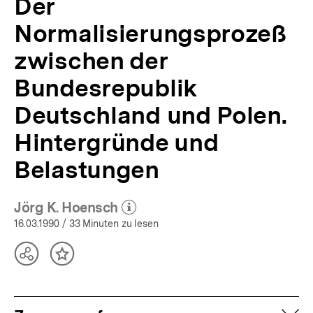
Der
Normalisierungsprozeß
zwischen der
Bundesrepublik
Deutschland und Polen.
Hintergründe und
Belastungen
Jörg K. Hoensch
(Mehr zum Autor)
öffnen
16.03.1990
/ 33 Minuten zu lesen
Teilen
Inhalt
Optionen
merken
anzeigen