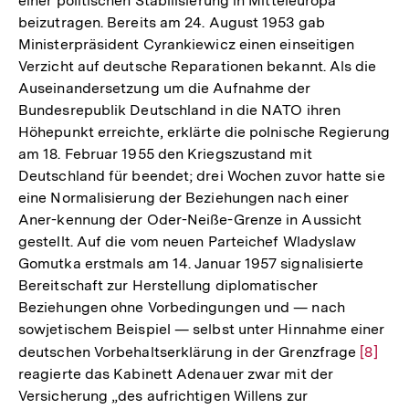
einer politischen Stabilisierung in Mitteleuropa
beizutragen. Bereits am 24. August 1953 gab
Ministerpräsident Cyrankiewicz einen einseitigen
Verzicht auf deutsche Reparationen bekannt. Als die
Auseinandersetzung um die Aufnahme der
Bundesrepublik Deutschland in die NATO ihren
Höhepunkt erreichte, erklärte die polnische Regierung
am 18. Februar 1955 den Kriegszustand mit
Deutschland für beendet; drei Wochen zuvor hatte sie
eine Normalisierung der Beziehungen nach einer
Aner-kennung der Oder-Neiße-Grenze in Aussicht
gestellt. Auf die vom neuen Parteichef Wladyslaw
Gomutka erstmals am 14. Januar 1957 signalisierte
Bereitschaft zur Herstellung diplomatischer
Beziehungen ohne Vorbedingungen und — nach
sowjetischem Beispiel — selbst unter Hinnahme einer
deutschen Vorbehaltserklärung in der Grenzfrage
Zur
[8]
reagierte das Kabinett Adenauer zwar mit der
Auflös
Versicherung „des aufrichtigen Willens zur
der