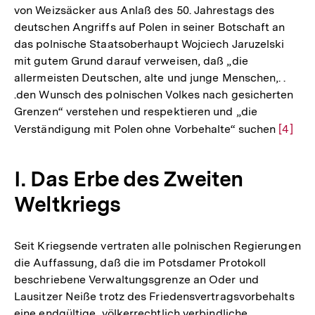
von Weizsäcker aus Anlaß des 50. Jahrestags des
deutschen Angriffs auf Polen in seiner Botschaft an
das polnische Staatsoberhaupt Wojciech Jaruzelski
mit gutem Grund darauf verweisen, daß „die
allermeisten Deutschen, alte und junge Menschen,. .
.den Wunsch des polnischen Volkes nach gesicherten
Grenzen“ verstehen und respektieren und „die
Verständigung mit Polen ohne Vorbehalte“ suchen
Zur
[4]
Auflös
der
I. Das Erbe des Zweiten
Fußno
Weltkriegs
Seit Kriegsende vertraten alle polnischen Regierungen
die Auffassung, daß die im Potsdamer Protokoll
beschriebene Verwaltungsgrenze an Oder und
Lausitzer Neiße trotz des Friedensvertragsvorbehalts
eine endgültige, völkerrechtlich verbindliche