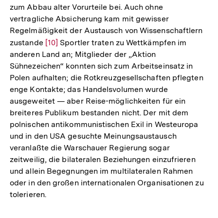
zum Abbau alter Vorurteile bei. Auch ohne
vertragliche Absicherung kam mit gewisser
Regelmäßigkeit der Austausch von Wissenschaftlern
zustande
Zur
[10]
Sportler traten zu Wettkämpfen im
anderen Land an; Mitglieder der „Aktion
Auflösung
Sühnezeichen“ konnten sich zum Arbeitseinsatz in
der
Polen aufhalten; die Rotkreuzgesellschaften pflegten
Fußnote
enge Kontakte; das Handelsvolumen wurde
ausgeweitet — aber Reise-möglichkeiten für ein
breiteres Publikum bestanden nicht. Der mit dem
polnischen antikommunistischen Exil in Westeuropa
und in den USA gesuchte Meinungsaustausch
veranlaßte die Warschauer Regierung sogar
zeitweilig, die bilateralen Beziehungen einzufrieren
und allein Begegnungen im multilateralen Rahmen
oder in den großen internationalen Organisationen zu
tolerieren.