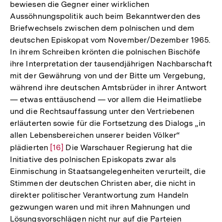
bewiesen die Gegner einer wirklichen
Aussöhnungspolitik auch beim Bekanntwerden des
Briefwechsels zwischen dem polnischen und dem
deutschen Episkopat vom November/Dezember 1965.
In ihrem Schreiben krönten die polnischen Bischöfe
ihre Interpretation der tausendjährigen Nachbarschaft
mit der Gewährung von und der Bitte um Vergebung,
während ihre deutschen Amtsbrüder in ihrer Antwort
— etwas enttäuschend — vor allem die Heimatliebe
und die Rechtsauffassung unter den Vertriebenen
erläuterten sowie für die Fortsetzung des Dialogs „in
allen Lebensbereichen unserer beiden Völker“
plädierten
Zur
[16]
Die Warschauer Regierung hat die
Initiative des polnischen Episkopats zwar als
Auflösung
Einmischung in Staatsangelegenheiten verurteilt, die
der
Stimmen der deutschen Christen aber, die nicht in
Fußnote
direkter politischer Verantwortung zum Handeln
gezwungen waren und mit ihren Mahnungen und
Lösungsvorschlägen nicht nur auf die Parteien