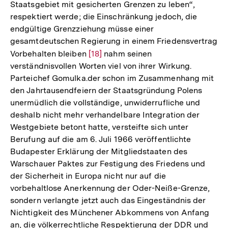
Staatsgebiet mit gesicherten Grenzen zu leben“,
respektiert werde; die Einschränkung jedoch, die
endgültige Grenzziehung müsse einer
gesamtdeutschen Regierung in einem Friedensvertrag
Vorbehalten bleiben
Zur
[18]
nahm seinen
verständnisvollen Worten viel von ihrer Wirkung.
Auflösung
Parteichef Gomulka.der schon im Zusammenhang mit
der
den Jahrtausendfeiern der Staatsgründung Polens
Fußnote
unermüdlich die vollständige, unwiderrufliche und
deshalb nicht mehr verhandelbare Integration der
Westgebiete betont hatte, versteifte sich unter
Berufung auf die am 6. Juli 1966 veröffentlichte
Budapester Erklärung der Mitgliedstaaten des
Warschauer Paktes zur Festigung des Friedens und
der Sicherheit in Europa nicht nur auf die
vorbehaltlose Anerkennung der Oder-Neiße-Grenze,
sondern verlangte jetzt auch das Eingeständnis der
Nichtigkeit des Münchener Abkommens von Anfang
Zum
an, die völkerrechtliche Respektierung der DDR und
Seite