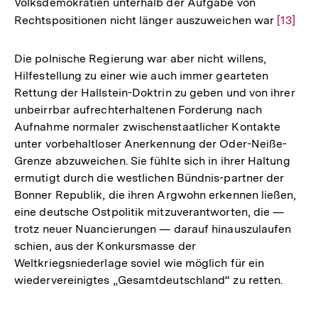
Volksdemokratien unterhalb der Aufgabe von
Rechtspositionen nicht länger auszuweichen war
Zur
[13]
Auflös
der
Die polnische Regierung war aber nicht willens,
Fußnot
Hilfestellung zu einer wie auch immer gearteten
Rettung der Hallstein-Doktrin zu geben und von ihrer
unbeirrbar aufrechterhaltenen Forderung nach
Aufnahme normaler zwischenstaatlicher Kontakte
unter vorbehaltloser Anerkennung der Oder-Neiße-
Grenze abzuweichen. Sie fühlte sich in ihrer Haltung
ermutigt durch die westlichen Bündnis-partner der
Bonner Republik, die ihren Argwohn erkennen ließen,
eine deutsche Ostpolitik mitzuverantworten, die —
trotz neuer Nuancierungen — darauf hinauszulaufen
schien, aus der Konkursmasse der
Weltkriegsniederlage soviel wie möglich für ein
wiedervereinigtes „Gesamtdeutschland“ zu retten.