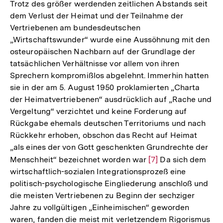
Trotz des größer werdenden zeitlichen Abstands seit
dem Verlust der Heimat und der Teilnahme der
Vertriebenen am bundesdeutschen
„Wirtschaftswunder“ wurde eine Aussöhnung mit den
osteuropäischen Nachbarn auf der Grundlage der
tatsächlichen Verhältnisse vor allem von ihren
Sprechern kompromißlos abgelehnt. Immerhin hatten
sie in der am 5. August 1950 proklamierten „Charta
der Heimatvertriebenen“ ausdrücklich auf „Rache und
Vergeltung“ verzichtet und keine Forderung auf
Rückgabe ehemals deutschen Territoriums und nach
Rückkehr erhoben, obschon das Recht auf Heimat
„als eines der von Gott geschenkten Grundrechte der
Menschheit“ bezeichnet worden war
Zur
[7]
Da sich dem
wirtschaftlich-sozialen Integrationsprozeß eine
Auflösung
politisch-psychologische Eingliederung anschloß und
der
die meisten Vertriebenen zu Beginn der sechziger
Fußnote
Jahre zu vollgültigen „Einheimischen“ geworden
waren, fanden die meist mit verletzendem Rigorismus