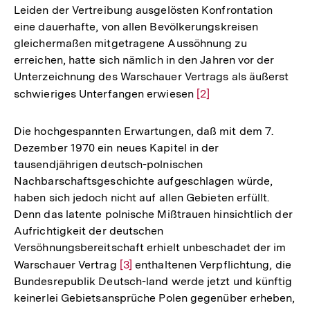
Leiden der Vertreibung ausgelösten Konfrontation
eine dauerhafte, von allen Bevölkerungskreisen
gleichermaßen mitgetragene Aussöhnung zu
erreichen, hatte sich nämlich in den Jahren vor der
Unterzeichnung des Warschauer Vertrags als äußerst
schwieriges Unterfangen erwiesen
Zur
[2]
Auflösung
der
Die hochgespannten Erwartungen, daß mit dem 7.
Fußnote
Dezember 1970 ein neues Kapitel in der
tausendjährigen deutsch-polnischen
Nachbarschaftsgeschichte aufgeschlagen würde,
haben sich jedoch nicht auf allen Gebieten erfüllt.
Denn das latente polnische Mißtrauen hinsichtlich der
Aufrichtigkeit der deutschen
Versöhnungsbereitschaft erhielt unbeschadet der im
Warschauer Vertrag
Zur
[3]
enthaltenen Verpflichtung, die
Bundesrepublik Deutsch-land werde jetzt und künftig
Auflösung
keinerlei Gebietsansprüche Polen gegenüber erheben,
der