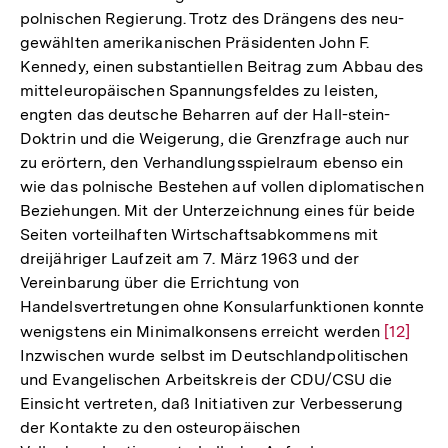
polnischen Regierung. Trotz des Drängens des neu-
gewählten amerikanischen Präsidenten John F.
Kennedy, einen substantiellen Beitrag zum Abbau des
mitteleuropäischen Spannungsfeldes zu leisten,
engten das deutsche Beharren auf der Hall-stein-
Doktrin und die Weigerung, die Grenzfrage auch nur
zu erörtern, den Verhandlungsspielraum ebenso ein
wie das polnische Bestehen auf vollen diplomatischen
Beziehungen. Mit der Unterzeichnung eines für beide
Seiten vorteilhaften Wirtschaftsabkommens mit
dreijähriger Laufzeit am 7. März 1963 und der
Vereinbarung über die Errichtung von
Handelsvertretungen ohne Konsularfunktionen konnte
wenigstens ein Minimalkonsens erreicht werden
Zur
[12]
Inzwischen wurde selbst im Deutschlandpolitischen
Auflösu
und Evangelischen Arbeitskreis der CDU/CSU die
der
Einsicht vertreten, daß Initiativen zur Verbesserung
Fußnote
der Kontakte zu den osteuropäischen