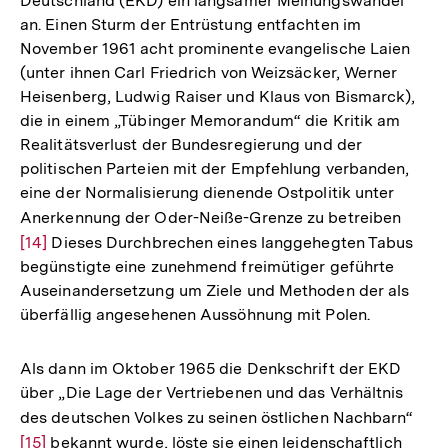
Deutschland (EKD) ein langsamer Meinungswandel
an. Einen Sturm der Entrüstung entfachten im
November 1961 acht prominente evangelische Laien
(unter ihnen Carl Friedrich von Weizsäcker, Werner
Heisenberg, Ludwig Raiser und Klaus von Bismarck),
die in einem „Tübinger Memorandum“ die Kritik am
Realitätsverlust der Bundesregierung und der
politischen Parteien mit der Empfehlung verbanden,
eine der Normalisierung dienende Ostpolitik unter
Anerkennung der Oder-Neiße-Grenze zu betreiben
Zur
[14]
Dieses Durchbrechen eines langgehegten Tabus
Auflö
begünstigte eine zunehmend freimütiger geführte
der
Auseinandersetzung um Ziele und Methoden der als
Fußno
überfällig angesehenen Aussöhnung mit Polen.
Als dann im Oktober 1965 die Denkschrift der EKD
über „Die Lage der Vertriebenen und das Verhältnis
des deutschen Volkes zu seinen östlichen Nachbarn“
Zur
[15]
bekannt wurde, löste sie einen leidenschaftlich
Aufl