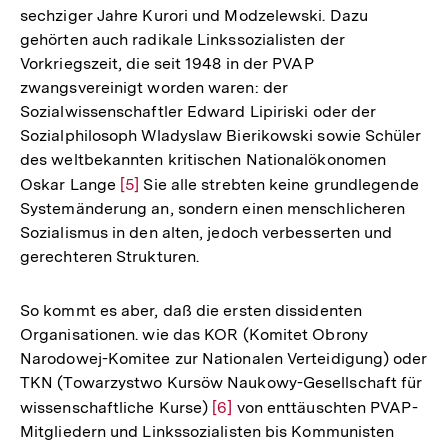
sechziger Jahre Kurori und Modzelewski. Dazu
gehörten auch radikale Linkssozialisten der
Vorkriegszeit, die seit 1948 in der PVAP
zwangsvereinigt worden waren: der
Sozialwissenschaftler Edward Lipiriski oder der
Sozialphilosoph Wladyslaw Bierikowski sowie Schüler
des weltbekannten kritischen Nationalökonomen
Oskar Lange
Zur
[5]
Sie alle strebten keine grundlegende
Systemänderung an, sondern einen menschlicheren
Auflösung
Sozialismus in den alten, jedoch verbesserten und
der
gerechteren Strukturen.
Fußnote
So kommt es aber, daß die ersten dissidenten
Organisationen. wie das KOR (Komitet Obrony
Narodowej-Komitee zur Nationalen Verteidigung) oder
TKN (Towarzystwo Kursöw Naukowy-Gesellschaft für
wissenschaftliche Kurse)
Zur
[6]
von enttäuschten PVAP-
Mitgliedern und Linkssozialisten bis Kommunisten
Auflösung