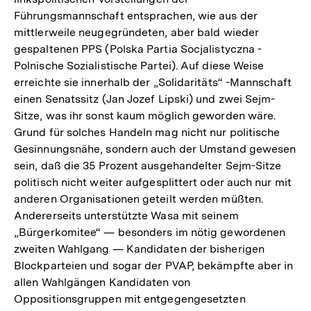
Führungsmannschaft entsprachen, wie aus der
mittlerweile neugegründeten, aber bald wieder
gespaltenen PPS (Polska Partia Socjalistyczna -
Polnische Sozialistische Partei). Auf diese Weise
erreichte sie innerhalb der „Solidaritäts“ -Mannschaft
einen Senatssitz (Jan Jozef Lipski) und zwei Sejm-
Sitze, was ihr sonst kaum möglich geworden wäre.
Grund für solches Handeln mag nicht nur politische
Gesinnungsnähe, sondern auch der Umstand gewesen
sein, daß die 35 Prozent ausgehandelter Sejm-Sitze
politisch nicht weiter aufgesplittert oder auch nur mit
anderen Organisationen geteilt werden müßten.
Andererseits unterstützte Wasa mit seinem
„Bürgerkomitee“ — besonders im nötig gewordenen
zweiten Wahlgang — Kandidaten der bisherigen
Blockparteien und sogar der PVAP, bekämpfte aber in
allen Wahlgängen Kandidaten von
Zum
Oppositionsgruppen mit entgegengesetzten
Seite