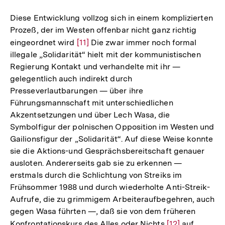
Diese Entwicklung vollzog sich in einem komplizierten
Prozeß, der im Westen offenbar nicht ganz richtig
eingeordnet wird
Zur
[11]
Die zwar immer noch formal
illegale „Solidarität“ hielt mit der kommunistischen
Auflösung
Regierung Kontakt und verhandelte mit ihr —
der
gelegentlich auch indirekt durch
Fußnote
Presseverlautbarungen — über ihre
Führungsmannschaft mit unterschiedlichen
Akzentsetzungen und über Lech Wasa, die
Symbolfigur der polnischen Opposition im Westen und
Gailionsfigur der „Solidarität“. Auf diese Weise konnte
sie die Aktions-und Gesprächsbereitschaft genauer
ausloten. Andererseits gab sie zu erkennen —
erstmals durch die Schlichtung von Streiks im
Frühsommer 1988 und durch wiederholte Anti-Streik-
Aufrufe, die zu grimmigem Arbeiteraufbegehren, auch
gegen Wasa führten —, daß sie von dem früheren
Konfrontationskurs des Alles oder Nichts
Zur
[12]
auf