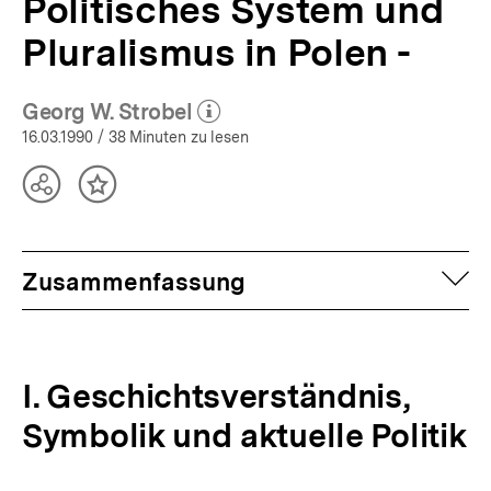
Politisches System und
Pluralismus in Polen -
Georg W. Strobel
(Mehr zum Autor)
öffnen
16.03.1990
/ 38 Minuten zu lesen
Teilen
Inhalt
Optionen
merken
anzeigen
auf
Zusammenfassung
I. Geschichtsverständnis,
Symbolik und aktuelle Politik