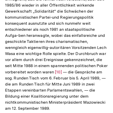
1985/86 wieder in aller Öffentlichkeit wirkende
Gewerkschaft „Solidarität“ die Schwächen der
kommunistischen Partei-und Regierungspolitik
konsequent ausnutzte und sich nunmehr weit
entschiedener als noch 1981 an staatspolitische
Aufga-ben heranwagte, wobei das einfallsreiche und
geschickte Taktieren ihres charismatischen,
wenngleich eigenwillig-autoritären Vorsitzenden Lech
Wasa eine wichtige Rolle spielte. Der Durchbruch war
vor allem durch drei Ereignisse gekennzeichnet, die
seit Mitte 1988 in einem spannenden politischen Poker
vorbereitet worden waren
Zur
[10]
— die Gespräche am
sog. Runden Tisch vom 6. Februar bis 5. April 1989, —
Auflösung
die am Runden Tisch für Mitte Juni 1989 in zwei
der
Etappen vereinbarten Parlamentswahlen, — die
Fußnote
Bildung einer Koalitionsregierung unter dem
nichtkommunistischen Ministerpräsident Mazowiecki
am 12. September 1989.