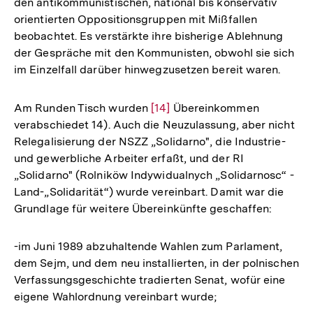
den antikommunistischen, national bis konservativ
orientierten Oppositionsgruppen mit Mißfallen
beobachtet. Es verstärkte ihre bisherige Ablehnung
der Gespräche mit den Kommunisten, obwohl sie sich
im Einzelfall darüber hinwegzusetzen bereit waren.
Am Runden Tisch wurden
Zur
[14]
Übereinkommen
verabschiedet 14). Auch die Neuzulassung, aber nicht
Auflösung
Relegalisierung der NSZZ „Solidarno", die Industrie-
der
und gewerbliche Arbeiter erfaßt, und der RI
Fußnote
„Solidarno" (Rolniköw Indywidualnych „Solidarnosc“ -
Land-„Solidarität“) wurde vereinbart. Damit war die
Grundlage für weitere Übereinkünfte geschaffen:
-im Juni 1989 abzuhaltende Wahlen zum Parlament,
dem Sejm, und dem neu installierten, in der polnischen
Verfassungsgeschichte tradierten Senat, wofür eine
eigene Wahlordnung vereinbart wurde;