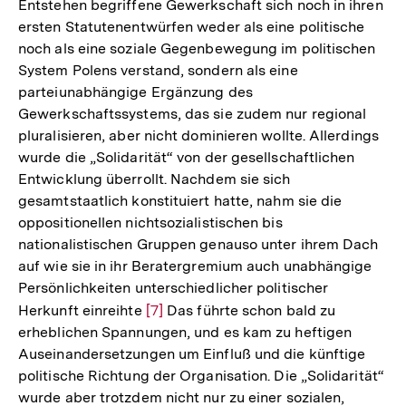
Entstehen begriffene Gewerkschaft sich noch in ihren
ersten Statutenentwürfen weder als eine politische
noch als eine soziale Gegenbewegung im politischen
System Polens verstand, sondern als eine
parteiunabhängige Ergänzung des
Gewerkschaftssystems, das sie zudem nur regional
pluralisieren, aber nicht dominieren wollte. Allerdings
wurde die „Solidarität“ von der gesellschaftlichen
Entwicklung überrollt. Nachdem sie sich
gesamtstaatlich konstituiert hatte, nahm sie die
oppositionellen nichtsozialistischen bis
nationalistischen Gruppen genauso unter ihrem Dach
auf wie sie in ihr Beratergremium auch unabhängige
Persönlichkeiten unterschiedlicher politischer
Herkunft einreihte
Zur
[7]
Das führte schon bald zu
erheblichen Spannungen, und es kam zu heftigen
Auflösung
Auseinandersetzungen um Einfluß und die künftige
der
politische Richtung der Organisation. Die „Solidarität“
Fußnote
wurde aber trotzdem nicht nur zu einer sozialen,