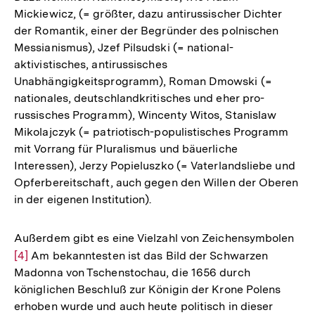
Mickiewicz, (= größter, dazu antirussischer Dichter
der Romantik, einer der Begründer des polnischen
Messianismus), Jzef Pilsudski (= national-
aktivistisches, antirussisches
Unabhängigkeitsprogramm), Roman Dmowski (=
nationales, deutschlandkritisches und eher pro-
russisches Programm), Wincenty Witos, Stanislaw
Mikolajczyk (= patriotisch-populistisches Programm
mit Vorrang für Pluralismus und bäuerliche
Interessen), Jerzy Popieluszko (= Vaterlandsliebe und
Opferbereitschaft, auch gegen den Willen der Oberen
in der eigenen Institution).
Außerdem gibt es eine Vielzahl von Zeichensymbolen
Zur
[4]
Am bekanntesten ist das Bild der Schwarzen
Auf
Madonna von Tschenstochau, die 1656 durch
der
königlichen Beschluß zur Königin der Krone Polens
Fuß
erhoben wurde und auch heute politisch in dieser