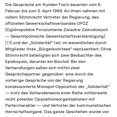
Die Gespräche am Runden Tisch dauerten vom 6.
Februar bis zum 5. April 1989. An ihnen nahmen mit
vollem Stimmrecht Vertreter der Regierung, des
offiziellen Gewerkschaftsverbandes OPZZ
(Ogölnopolskie Porozumienie Zwiazkw Zawodowych
— Gesamtpolnische Gewerkschaftsverständigung)
Zur
[13]
und der „Solidarität“ teil, im wesentlichen durch
Auflö
Mitglieder ihres „Bürgerkomitees“ repräsentiert. Ohne
der
Stimmrecht beteiligten sich zwei Beobachter des
Fußno
Episkopats, darunter ein Bischof. Bei den
Verhandlungen saßen sich mithin zwei
Gesprächspartner gegenüber: eine durch die
vorherige Gespräche von der Regierung
konzessionierte Monopol-Opposition der „Solidarität“
— trotz des Vorhandenseins einer Reihe mittlerweile
recht potenter Oppositionsorganisationen mit
Parteicharakter — und Vertreter der kommunistischen
Herrschaftsorgane. Das ganze Geschehen wurde von