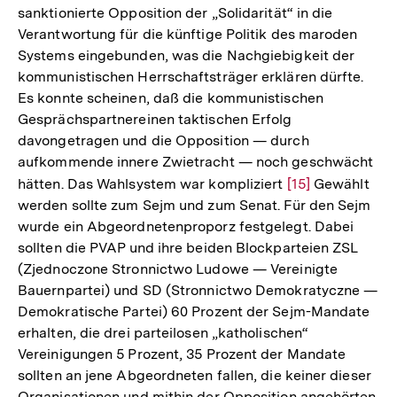
sanktionierte Opposition der „Solidarität“ in die
Verantwortung für die künftige Politik des maroden
Systems eingebunden, was die Nachgiebigkeit der
kommunistischen Herrschaftsträger erklären dürfte.
Es konnte scheinen, daß die kommunistischen
Gesprächspartnereinen taktischen Erfolg
davongetragen und die Opposition — durch
aufkommende innere Zwietracht — noch geschwächt
hätten. Das Wahlsystem war kompliziert
Zur
[15]
Gewählt
werden sollte zum Sejm und zum Senat. Für den Sejm
Auflösung
wurde ein Abgeordnetenproporz festgelegt. Dabei
der
sollten die PVAP und ihre beiden Blockparteien ZSL
Fußnote
(Zjednoczone Stronnictwo Ludowe — Vereinigte
Bauernpartei) und SD (Stronnictwo Demokratyczne —
Demokratische Partei) 60 Prozent der Sejm-Mandate
erhalten, die drei parteilosen „katholischen“
Vereinigungen 5 Prozent, 35 Prozent der Mandate
sollten an jene Abgeordneten fallen, die keiner dieser
Organisationen und mithin der Opposition angehörten.