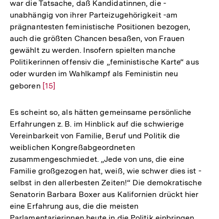
war die Tatsache, daß Kandidatinnen, die -
unabhängig von ihrer Parteizugehörigkeit -am
prägnantesten feministische Positionen bezogen,
auch die größten Chancen besaßen, von Frauen
gewählt zu werden. Insofern spielten manche
Politikerinnen offensiv die „feministische Karte“ aus
oder wurden im Wahlkampf als Feministin neu
geboren
Zur
[15]
Auflösung
der
Es scheint so, als hätten gemeinsame persönliche
Fußnote
Erfahrungen z. B. im Hinblick auf die schwierige
Vereinbarkeit von Familie, Beruf und Politik die
weiblichen Kongreßabgeordneten
zusammengeschmiedet. „Jede von uns, die eine
Familie großgezogen hat, weiß, wie schwer dies ist -
selbst in den allerbesten Zeiten!“ Die demokratische
Senatorin Barbara Boxer aus Kalifornien drückt hier
eine Erfahrung aus, die die meisten
Parlamentarierinnen heute in die Politik einbringen,