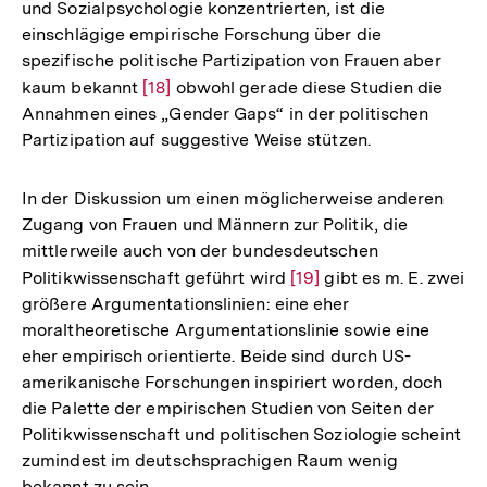
und Sozialpsychologie konzentrierten, ist die
einschlägige empirische Forschung über die
spezifische politische Partizipation von Frauen aber
kaum bekannt
Zur
[18]
obwohl gerade diese Studien die
Annahmen eines „Gender Gaps“ in der politischen
Auflösung
Partizipation auf suggestive Weise stützen.
der
Fußnote
In der Diskussion um einen möglicherweise anderen
Zugang von Frauen und Männern zur Politik, die
mittlerweile auch von der bundesdeutschen
Politikwissenschaft geführt wird
Zur
[19]
gibt es m. E. zwei
größere Argumentationslinien: eine eher
Auflösung
moraltheoretische Argumentationslinie sowie eine
der
eher empirisch orientierte. Beide sind durch US-
Fußnote
amerikanische Forschungen inspiriert worden, doch
die Palette der empirischen Studien von Seiten der
Politikwissenschaft und politischen Soziologie scheint
zumindest im deutschsprachigen Raum wenig
bekannt zu sein.