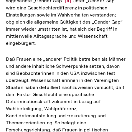
sogenannte „Gender Gap“
Zur
[4]
Unter „Gender Gap“
wird eine Geschlechterdifferenz in politischen
Auflösung
Einstellungen sowie im Wahlverhalten verstanden;
der
obgleich die allgemeine Gültigkeit des „Gender Gap“
Fußnote
immer wieder umstritten ist, hat sich der Begriff in
mittlerweile Alltagssprache und Wissenschaft
eingebürgert.
Daß Frauen eine „andere“ Politik betreiben als Männer
und andere inhaltliche Schwerpunkte setzen, davon
sind Beobachterinnen in den USA inzwischen fest
überzeugt. Wissenschaftlerinnen in den Vereinigten
Staaten haben detailliert nachzuweisen versucht, daß
dem Faktor Geschlecht eine spezifische
Determinationskraft zukommt in bezug auf
Wahlbeteiligung, Wahlpräferenz,
Kandidatenaufstellung und -rekrutierung und
Themen-orientierung. So belegt eine
Forschungsrichtung, daß Frauen in politischen