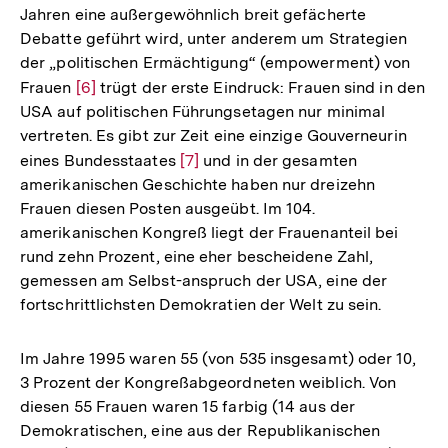
Jahren eine außergewöhnlich breit gefächerte
Debatte geführt wird, unter anderem um Strategien
der „politischen Ermächtigung“ (empowerment) von
Frauen
Zur
[6]
trügt der erste Eindruck: Frauen sind in den
USA auf politischen Führungsetagen nur minimal
Auflösung
vertreten. Es gibt zur Zeit eine einzige Gouverneurin
der
eines Bundesstaates
Zur
[7]
und in der gesamten
Fußnote
amerikanischen Geschichte haben nur dreizehn
Auflösung
Frauen diesen Posten ausgeübt. Im 104.
der
amerikanischen Kongreß liegt der Frauenanteil bei
Fußnote
rund zehn Prozent, eine eher bescheidene Zahl,
gemessen am Selbst-anspruch der USA, eine der
fortschrittlichsten Demokratien der Welt zu sein.
Im Jahre 1995 waren 55 (von 535 insgesamt) oder 10,
3 Prozent der Kongreßabgeordneten weiblich. Von
diesen 55 Frauen waren 15 farbig (14 aus der
Demokratischen, eine aus der Republikanischen