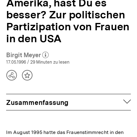
Amerika, hast Du es
bpb.de
besser? Zur politischen
Partizipation von Frauen
in den USA
Birgit Meyer
(Mehr zum Autor)
öffnen
17.05.1996
/ 29 Minuten zu lesen
Teilen
Inhalt
Optionen
merken
anzeigen
auf
Zusammenfassung
Im August 1995 hatte das Frauenstimmrecht in den