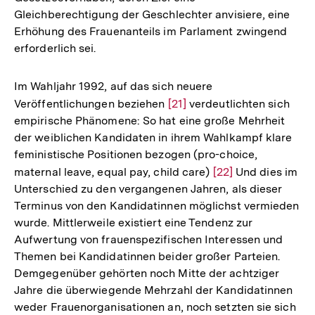
Gleichberechtigung der Geschlechter anvisiere, eine
Erhöhung des Frauenanteils im Parlament zwingend
erforderlich sei.
Im Wahljahr 1992, auf das sich neuere
Veröffentlichungen beziehen
Zur
[21]
verdeutlichten sich
empirische Phänomene: So hat eine große Mehrheit
Auflösung
der weiblichen Kandidaten in ihrem Wahlkampf klare
der
feministische Positionen bezogen (pro-choice,
Fußnote
maternal leave, equal pay, child care)
Zur
[22]
Und dies im
Unterschied zu den vergangenen Jahren, als dieser
Auflösung
Terminus von den Kandidatinnen möglichst vermieden
der
wurde. Mittlerweile existiert eine Tendenz zur
Fußnote
Aufwertung von frauenspezifischen Interessen und
Themen bei Kandidatinnen beider großer Parteien.
Demgegenüber gehörten noch Mitte der achtziger
Jahre die überwiegende Mehrzahl der Kandidatinnen
weder Frauenorganisationen an, noch setzten sie sich