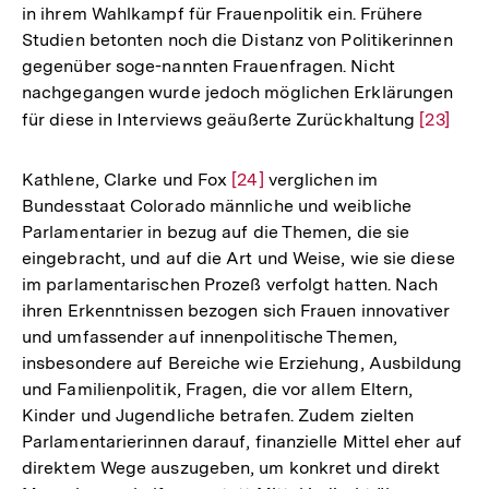
in ihrem Wahlkampf für Frauenpolitik ein. Frühere
Studien betonten noch die Distanz von Politikerinnen
gegenüber soge-nannten Frauenfragen. Nicht
nachgegangen wurde jedoch möglichen Erklärungen
für diese in Interviews geäußerte Zurückhaltung
Zur
[23]
Auflösu
der
Kathlene, Clarke und Fox
Zur
[24]
verglichen im
Fußnote
Bundesstaat Colorado männliche und weibliche
Auflösung
Parlamentarier in bezug auf die Themen, die sie
der
eingebracht, und auf die Art und Weise, wie sie diese
Fußnote
im parlamentarischen Prozeß verfolgt hatten. Nach
ihren Erkenntnissen bezogen sich Frauen innovativer
und umfassender auf innenpolitische Themen,
insbesondere auf Bereiche wie Erziehung, Ausbildung
und Familienpolitik, Fragen, die vor allem Eltern,
Kinder und Jugendliche betrafen. Zudem zielten
Parlamentarierinnen darauf, finanzielle Mittel eher auf
direktem Wege auszugeben, um konkret und direkt