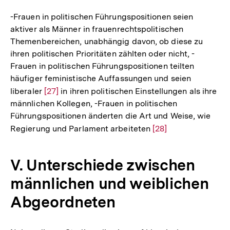
-Frauen in politischen Führungspositionen seien
aktiver als Männer in frauenrechtspolitischen
Themenbereichen, unabhängig davon, ob diese zu
ihren politischen Prioritäten zählten oder nicht, -
Frauen in politischen Führungspositionen teilten
häufiger feministische Auffassungen und seien
liberaler
Zur
[27]
in ihren politischen Einstellungen als ihre
männlichen Kollegen, -Frauen in politischen
Auflösung
Führungspositionen änderten die Art und Weise, wie
der
Regierung und Parlament arbeiteten
Zur
[28]
Fußnote
Auflösung
der
V. Unterschiede zwischen
Fußnote
männlichen und weiblichen
Abgeordneten
Zum
Seite