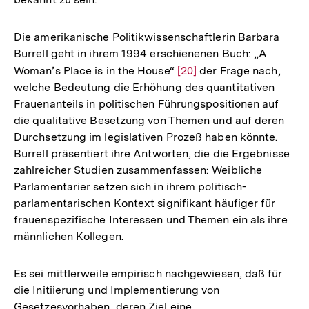
Die amerikanische Politikwissenschaftlerin Barbara
Burrell geht in ihrem 1994 erschienenen Buch: „A
Woman’s Place is in the House“
Zur
[20]
der Frage nach,
welche Bedeutung die Erhöhung des quantitativen
Auflösung
Frauenanteils in politischen Führungspositionen auf
der
die qualitative Besetzung von Themen und auf deren
Fußnote
Durchsetzung im legislativen Prozeß haben könnte.
Burrell präsentiert ihre Antworten, die die Ergebnisse
zahlreicher Studien zusammenfassen: Weibliche
Parlamentarier setzen sich in ihrem politisch-
parlamentarischen Kontext signifikant häufiger für
frauenspezifische Interessen und Themen ein als ihre
männlichen Kollegen.
Es sei mittlerweile empirisch nachgewiesen, daß für
die Initiierung und Implementierung von
Gesetzesvorhaben, deren Ziel eine