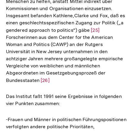
Menschen zu helfen, anstatt Mittel indirekt über
Kommissionen und Organisationen einzusetzen.
Insgesamt befanden Kathlene,Clarke und Fox, daß es
einen geschlechtsspezifischen Zugang zur Politik („a
gendered approach to politics“) gäbe
Zur
[25]
Forscherinnen aus dem Center for the American
Auflösung
Woman and Politics (CAWP) an der Rutgers
der
Universität in New Jersey unternahmen in den
Fußnote
achtziger Jahren mehrere großangelegte empirische
Vergleiche von weiblichen und männlichen
Abgeordneten im Gesetzgebungsprozeß der
Bundesstaaten
Zur
[26]
Auflösung
der
Das Institut faßt 1991 seine Ergebnisse in folgenden
Fußnote
vier Punkten zusammen:
-Frauen und Männer in politischen Führungspositionen
verfolgten andere politische Prioritäten,