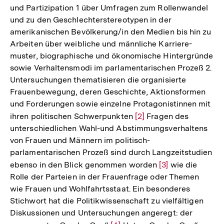
und Partizipation 1 über Umfragen zum Rollenwandel
und zu den Geschlechterstereotypen in der
amerikanischen Bevölkerung/in den Medien bis hin zu
Arbeiten über weibliche und männliche Karriere-
muster, biographische und ökonomische Hintergründe
sowie Verhaltensmodi im parlamentarischen Prozeß 2.
Untersuchungen thematisieren die organisierte
Frauenbewegung, deren Geschichte, Aktionsformen
und Forderungen sowie einzelne Protagonistinnen mit
ihren politischen Schwerpunkten
Zur
[2]
Fragen des
unterschiedlichen Wahl-und Abstimmungsverhaltens
Auflösung
von Frauen und Männern im politisch-
der
parlamentarischen Prozeß sind durch Langzeitstudien
Fußnote
ebenso in den Blick genommen worden
Zur
[3]
wie die
Rolle der Parteien in der Frauenfrage oder Themen
Auflösung
wie Frauen und Wohlfahrtsstaat. Ein besonderes
der
Stichwort hat die Politikwissenschaft zu vielfältigen
Fußnote
Diskussionen und Untersuchungen angeregt: der