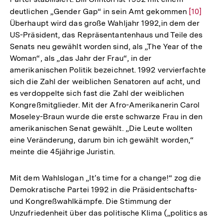
deutlichen „Gender Gap“ in sein Amt gekommen
Zur
[10]
Überhaupt wird das große Wahljahr 1992,in dem der
Auflösu
US-Präsident, das Repräsentantenhaus und Teile des
der
Senats neu gewählt worden sind, als „The Year of the
Fußnot
Woman“, als „das Jahr der Frau“, in der
amerikanischen Politik bezeichnet. 1992 vervierfachte
sich die Zahl der weiblichen Senatoren auf acht, und
es verdoppelte sich fast die Zahl der weiblichen
Kongreßmitglieder. Mit der Afro-Amerikanerin Carol
Moseley-Braun wurde die erste schwarze Frau in den
amerikanischen Senat gewählt. „Die Leute wollten
eine Veränderung, darum bin ich gewählt worden,“
meinte die 45jährige Juristin.
Mit dem Wahlslogan „It’s time for a change!“ zog die
Demokratische Partei 1992 in die Präsidentschafts-
und Kongreßwahlkämpfe. Die Stimmung der
Unzufriedenheit über das politische Klima („politics as