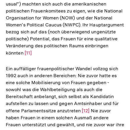
usual") machten sich auch die amerikanischen
politischen Frauenkomitees zu eigen, wie die National
Organisation for Women (NOW) und der National
Women’s Political Caucus (NWPC). Ihr Hauptargument
bezog sich auf das (noch überwiegend ungenützte
politische) Potential, das Frauen für eine qualitative
Veränderung des politischen Raums einbringen
könnten
Zur
[11]
Auflösung
der
Ein auffälliger frauenpolitischer Wandel vollzog sich
Fußnote
1992 auch in anderen Bereichen: Nie zuvor hatte es
eine solche Mobilisierung von Frauen gegeben -
sowohl was die Wahlbeteiligung als auch die
Bereitschaft anbelangt, sich selbst als Kandidatin
aufstellen zu lassen und gegen Amtsinhaber und für
offene Parlamentssitze anzutreten
Zur
[12]
Nie zuvor
haben Frauen in einem solchen Ausmaß andere
Auflösung
Frauen unterstützt und gewählt, und nie zuvor war ihre
der