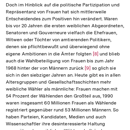
Doch im Hinblick auf die politische Partizipation und
Repräsentanz von Frauen hat sich mittlerweile
Entscheidendes zum Positiven hin verändert. Waren
bis vor 20 Jahren die ersten weiblichen Abgeordneten,
Senatoren und Gouverneure vielfach die Ehefrauen,
Witwen oder Töchter von amtierenden Politikern,
denen sie pflichtbewußt und überwiegend ohne
eigene Ambitionen in die Ämter folgten
Zur
[8]
und blieb
auch die Wahlbeteiligung von Frauen bis zum Jahr
Auflösung
1968 hinter der von Männern zurück
Zur
[9]
so glich sie
der
sich in den siebziger Jahren an. Heute gibt es in allen
Auflösung
Fußnote
Altersgruppen und Gesellschaftsschichten mehr
der
weibliche Wähler als männliche: Frauen machen mit
Fußnote
54 Prozent der Wählenden den Großteil aus, 1990
waren insgesamt 60 Millionen Frauen als Wählende
registriert gegenüber rund 53 Millionen Männern. So
haben Parteien, Kandidaten, Medien und auch
Wissenschaftler ihre desinteressierte Haltung