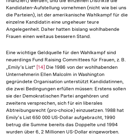
finanziert) werden, und die einzelnen Distrikte die
Kandidaten-Aufstellung vornehmen (nicht wie bei uns
die Parteien), ist der amerikanische Wahlkampf für die
einzelne Kandidatin eine ungeheuer teure
Angelegenheit. Daher hatten bislang wohlhabende
Frauen einen weitaus besseren Stand.
Eine wichtige Geldquelle für den Wahlkampf sind
neuerdings Fund Raising Committees für Frauen, z. B.
„Emily’s List“
Zur
[14]
Die 1986 von der wohlhabenden
Unternehmerin Ellen Malcolm in Washington
Auflösung
gegründete Organisation unterstützt Kandidatinnen,
der
die zwei Bedingungen erfüllen müssen: Erstens sollen
Fußnote
sie der Demokratischen Partei angehören und
zweitens versprechen, sich für ein liberales
Abtreibungsrecht (pro-choice) einzusetzen. 1988 hat
Emily’s List 650 000 US-Dollar aufgebracht, 1990
betrug die Summe bereits das Doppelte und 1994
wurden über 6, 2 Millionen US-Dollar eingeworben.