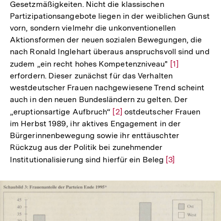
Gesetzmäßigkeiten. Nicht die klassischen
Partizipationsangebote liegen in der weiblichen Gunst
vorn, sondern vielmehr die unkonventionellen
Aktionsformen der neuen sozialen Bewegungen, die
nach Ronald Inglehart überaus anspruchsvoll sind und
zudem „ein recht hohes Kompetenzniveau"
Zur
[1]
erfordern. Dieser zunächst für das Verhalten
Auflösung
westdeutscher Frauen nachgewiesene Trend scheint
der
auch in den neuen Bundesländern zu gelten. Der
Fußnote
„eruptionsartige Aufbruch“
Zur
[2]
ostdeutscher Frauen
im Herbst 1989, ihr aktives Engagement in der
Auflösung
Bürgerinnenbewegung sowie ihr enttäuschter
der
Rückzug aus der Politik bei zunehmender
Fußnote
Institutionalisierung sind hierfür ein Beleg
Zur
[3]
Auflösung
der
Fußnote