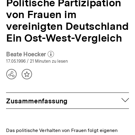
Politische Partizipation
von Frauen im
vereinigten Deutschland
Ein Ost-West-Vergleich
Beate Hoecker
(Mehr zum Autor)
öffnen
17.05.1996
/ 21 Minuten zu lesen
Teilen
Inhalt
Optionen
merken
anzeigen
auf
Zusammenfassung
Das politische Verhalten von Frauen folgt eigenen