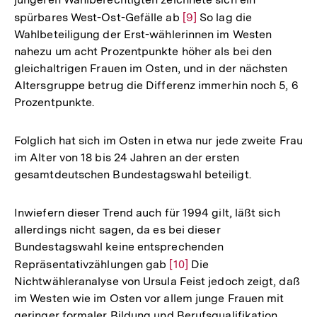
spürbares West-Ost-Gefälle ab
Zur
[9]
So lag die
Wahlbeteiligung der Erst-wählerinnen im Westen
Auflösung
nahezu um acht Prozentpunkte höher als bei den
der
gleichaltrigen Frauen im Osten, und in der nächsten
Fußnote
Altersgruppe betrug die Differenz immerhin noch 5, 6
Prozentpunkte.
Folglich hat sich im Osten in etwa nur jede zweite Frau
im Alter von 18 bis 24 Jahren an der ersten
gesamtdeutschen Bundestagswahl beteiligt.
Inwiefern dieser Trend auch für 1994 gilt, läßt sich
allerdings nicht sagen, da es bei dieser
Bundestagswahl keine entsprechenden
Repräsentativzählungen gab
Zur
[10]
Die
Nichtwähleranalyse von Ursula Feist jedoch zeigt, daß
Auflösung
im Westen wie im Osten vor allem junge Frauen mit
der
geringer formaler Bildung und Berufsqualifikation