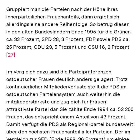
der
Fußnote
Gruppiert man die Parteien nach der Höhe ihres
innerparteilichen Frauenanteils, dann ergibt sich
allerdings eine andere Reihenfolge. So betrug dieser
in den alten Bundesländern Ende 1995 für die Grünen
ca. 33 Prozent, SPD 28, 3 Prozent, FDP sowie PDS ca.
25 Prozent, CDU 23, 5 Prozent und CSU 16, 2 Prozent
Zur
[27]
Auf
der
Fuß
Im Vergleich dazu sind die Parteipräferenzen
ostdeutscher Frauen deutlich anders gelagert: Trotz
kontinuierlicher Mitgliederverluste stellt die PDS im
ostdeutschen Parteiensystem auch weiterhin die
mitgliederstärkste und zugleich für Frauen
attraktivste Partei dar. Sie zählte Ende 1994 ca. 52 200
Frauen, das entspricht einem Anteil von 43 Prozent.
Damit verfügt die PDS als Regional-partei bundesweit
über den höchsten Frauenanteil aller Parteien. Der im
Vergleich zur SED (Ende 1988: 36 Prozent) um einige