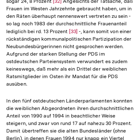
sogar 24, 8 Prozent
Zur
[32]
Angesichts der Tatsache, daß
Frauen im Westen Jahrzehnte gebraucht haben, um in
Auflösung
den Räten überhaupt nennenswert vertreten zu sein -
der
so lag noch 1983 der durchschnittliche Frauenanteil
Fußnote
lediglich bei rd. 13 Prozent
Zur
[33]
-, kann somit von einer
rückständigen kommunalpolitischen Partizipation der
Auflösung
Neubundesbürgerinnen nicht gesprochen werden.
der
Aufgrund der starken Stellung der PDS im
Fußnote
ostdeutschen Parteiensystem verwundert es zudem
keineswegs, daß mehr als ein Drittel der weiblichen
Ratsmitglieder im Osten ihr Mandat für die PDS
ausüben.
In den fünf ostdeutschen Länderparlamenten konnten
die weiblichen Abgeordneten ihren durchschnittlichen
Anteil von 1990 auf 1994 in beachtlicher Weise
steigern, und zwar von rund 17 auf nahezu 30 Prozent.
Damit übertreffen sie die alten Bundesländer (ohne
Zum
Berlin), in denen Frauen 1994 nur knapp ein Viertel
Seite