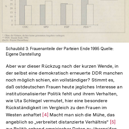
In
Lightbox
öffnen
Schaubild 3: Frauenanteile der Parteien Ende 1995 Quelle:
Eigene Darstellung
Aber war dieser Rückzug nach der kurzen Wende, in
der selbst eine demokratisch erneuerte DDR manchen
noch möglich schien, ein vollständiger? Stimmt es,
daß ostdeutschen Frauen heute jegliches Interesse an
institutionalisierter Politik fehlt und ihrem Verhalten,
wie Uta Schlegel vermutet, hier eine besondere
Rückständigkeit im Vergleich zu den Frauen im
Westen anhaftet
Zur
[4]
Macht man sich die Mühe, das
angeblich so „verbreitet distanzierte Verhältnis“
Auflösung
Zur
[5]
zur Politik anhand empirischer Daten zu überprüfen,