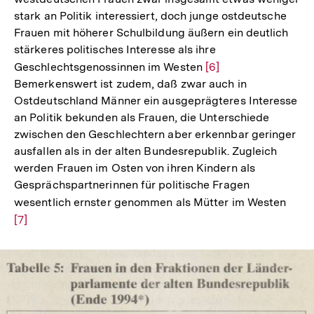
stark an Politik interessiert, doch junge ostdeutsche
Frauen mit höherer Schulbildung äußern ein deutlich
stärkeres politisches Interesse als ihre
Geschlechtsgenossinnen im Westen
Zur
[6]
Bemerkenswert ist zudem, daß zwar auch in
Auflösung
Ostdeutschland Männer ein ausgeprägteres Interesse
der
an Politik bekunden als Frauen, die Unterschiede
Fußnote
zwischen den Geschlechtern aber erkennbar geringer
ausfallen als in der alten Bundesrepublik. Zugleich
werden Frauen im Osten von ihren Kindern als
Gesprächspartnerinnen für politische Fragen
wesentlich ernster genommen als Mütter im Westen
Zur
[7]
Aufl
der
Fußn