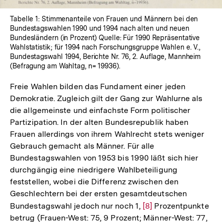
Tabelle 1: Stimmenanteile von Frauen und Männern bei den
Bundestagswahlen 1990 und 1994 nach alten und neuen
Bundesländern (in Prozent) Quelle: Für 1990 Repräsentative
Wahlstatistik; für 1994 nach Forschungsgruppe Wahlen e. V.,
Bundestagswahl 1994, Berichte Nr. 76, 2. Auflage, Mannheim
(Befragung am Wahltag, n= 19936).
Freie Wahlen bilden das Fundament einer jeden
Demokratie. Zugleich gilt der Gang zur Wahlurne als
die allgemeinste und einfachste Form politischer
Partizipation. In der alten Bundesrepublik haben
Frauen allerdings von ihrem Wahlrecht stets weniger
Gebrauch gemacht als Männer. Für alle
Bundestagswahlen von 1953 bis 1990 läßt sich hier
durchgängig eine niedrigere Wahlbeteiligung
feststellen, wobei die Differenz zwischen den
Geschlechtern bei der ersten gesamtdeutschen
Bundestagswahl jedoch nur noch 1,
Zur
[8]
Prozentpunkte
betrug (Frauen-West: 75, 9 Prozent; Männer-West: 77,
Auflösung