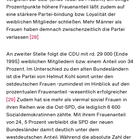
Prozentpunkte höhere Frauenanteil läßt zudem auf
eine stärkere Partei-bindung bzw. Loyalität der
weiblichen Mitglieder schließen. Mehr Männer als
Frauen haben demnach zwischenzeitlich die Partei
verlassen
Zur
[28]
Auflösung
der
An zweiter Stelle folgt die CDU mit rd. 29 000 (Ende
Fußnote
1995) weiblichen Mitgliedern bzw. einem Anteil von 34
Prozent. Im Unterschied zu den alten Bundesländern
ist die Partei von Helmut Kohl somit unter den
ostdeutschen Frauen -zumindest im Hinblick auf den
prozentualen Frauenanteil -wesentlich erfolgreicher
Zur
[29]
Zudem hat sie mehr als viermal soviel Frauen in
Aufl
ihren Reihen wie die Ost-SPD, die lediglich 6 600
der
Sozialdemokratinnen zählte. Mit ihrem Frauenanteil
Fußn
von 24, 5 Prozent verbleibt die SPD der neuen
Bundesländer damit deutlich unter dem
westdeutschen Anteil. Während die absolute Zahl der