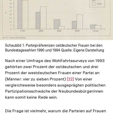
In
Lightbox
öffnen
Schaubild 1: Parteipräferenzen ostdeutscher Frauen bei den
Bundestagswahlen 1990 und 1994 Quelle: Eigene Darstellung
Nach einer Umfrage des Wohlfahrtssurveys von 1993
gehörten zwei Prozent der ostdeutschen und drei
Prozent der westdeutschen Frauen einer Partei an
(Männer: vier zu sieben Prozent)
Zur
[22]
Von einer
vergleichsweise besonders ausgeprägten politischen
Auflösung
Partizipationsschwäche der Neubundesbürgerinnen
der
kann somit keine Rede sein.
Fußnote
Die Frage ist vielmehr, warum die Parteien auf Frauen