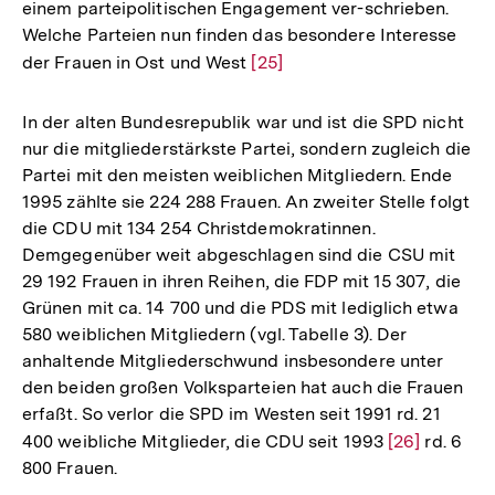
einem parteipolitischen Engagement ver-schrieben.
Welche Parteien nun finden das besondere Interesse
der Frauen in Ost und West
Zur
[25]
Auflösung
der
In der alten Bundesrepublik war und ist die SPD nicht
Fußnote
nur die mitgliederstärkste Partei, sondern zugleich die
Partei mit den meisten weiblichen Mitgliedern. Ende
1995 zählte sie 224 288 Frauen. An zweiter Stelle folgt
die CDU mit 134 254 Christdemokratinnen.
Demgegenüber weit abgeschlagen sind die CSU mit
29 192 Frauen in ihren Reihen, die FDP mit 15 307, die
Grünen mit ca. 14 700 und die PDS mit lediglich etwa
580 weiblichen Mitgliedern (vgl. Tabelle 3). Der
anhaltende Mitgliederschwund insbesondere unter
den beiden großen Volksparteien hat auch die Frauen
erfaßt. So verlor die SPD im Westen seit 1991 rd. 21
400 weibliche Mitglieder, die CDU seit 1993
Zur
[26]
rd. 6
800 Frauen.
Auflösung