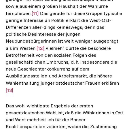
Fußnote
sowie aus einem großen Haushalt der Wahlurne
fernblieben
Zur
[11]
Das gerade für diese Gruppe typische
geringe Interesse an Politik erklärt die West-Ost-
Auflösung
Differenzen aller-dings keineswegs, denn das
der
politische Desinteresse der jungen
Fußnote
Neubundesbürgerinnen ist weit weniger ausgeprägt
als im Westen
Zur
[12]
Vielmehr dürfte die besondere
Betroffenheit von den sozialen Folgen des
Auflösung
gesellschaftlichen Umbruchs, d. h. insbesondere die
der
neue Geschlechterkonkurrenz auf dem
Fußnote
Ausbildungsstellen-und Arbeitsmarkt, die höhere
Wahlenthaltung junger ostdeutscher Frauen erklären
Zur
[13]
Aufl
der
Fuß
Das wohl wichtigste Ergebnis der ersten
gesamtdeutschen Wahl ist, daß die Wählerinnen in Ost
und West mehrheitlich für die Bonner
Koalitionsparteien votierten, wobei die Zustimmung