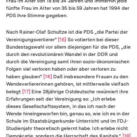
Frau im Alter von 18 bis 34 Jahren und immerhin jede
fünfte Frau im Alter von 35 bis 59 Jahren hat 1994 der
PDS ihre Stimme gegeben.
Nach Rainer-Olaf Schultze ist die PDS „die Partei der
Vereinigungsverlierer“
Zur
[15]
So votierten bei dieser
Bundestagswahl vor allem diejenigen für die PDS, „die
Auflösung
durch den revolutionären Wandel in der DDR und
der
durch die Vereinigung samt ihren sozio-ökonomischen
Fußnote
Folgen viel verloren haben oder aber verloren zu
haben glauben“
Zur
[16]
Daß insbesondere Frauen zu den
Wendeverliererinnen gehören, ist mittlerweile vielfach
Auflösung
belegt
Zur
[17]
Eine 28jährige Ostdeutsche resümiert ihre
der
Erfahrungen seit der Vereinigung so: „Ich erlebe
Auflösung
Fußnote
dieses Gesellschaftssystem, in das ich nach der
der
Wende hineingeworfen bin, genau so, wie ich es in der
Fußnote
Schule im Staatsbürgerkunde-Unterricht und im FDJ-
Studienjahr theoretisch gelernt habe. Ich erlebe nicht
Demokratie, sondern die Herrschaft des Kapitals.“
Zur
[18]