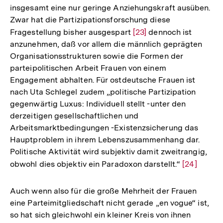
insgesamt eine nur geringe Anziehungskraft ausüben.
Zwar hat die Partizipationsforschung diese
Fragestellung bisher ausgespart
Zur
[23]
dennoch ist
anzunehmen, daß vor allem die männlich geprägten
Auflösung
Organisationsstrukturen sowie die Formen der
der
parteipolitischen Arbeit Frauen von einem
Fußnote
Engagement abhalten. Für ostdeutsche Frauen ist
nach Uta Schlegel zudem „politische Partizipation
gegenwärtig Luxus: Individuell stellt -unter den
derzeitigen gesellschaftlichen und
Arbeitsmarktbedingungen -Existenzsicherung das
Hauptproblem in ihrem Lebenszusammenhang dar.
Politische Aktivität wird subjektiv damit zweitrangig,
obwohl dies objektiv ein Paradoxon darstellt.“
Zur
[24]
Auflösung
der
Auch wenn also für die große Mehrheit der Frauen
Fußnote
eine Parteimitgliedschaft nicht gerade „en vogue“ ist,
so hat sich gleichwohl ein kleiner Kreis von ihnen