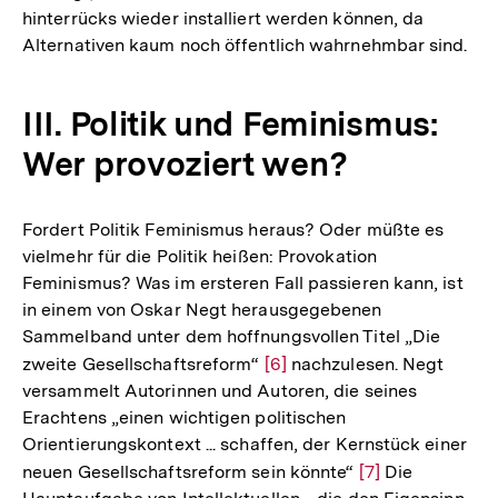
hinterrücks wieder installiert werden können, da
Alternativen kaum noch öffentlich wahrnehmbar sind.
III. Politik und Feminismus:
Wer provoziert wen?
Fordert Politik Feminismus heraus? Oder müßte es
vielmehr für die Politik heißen: Provokation
Feminismus? Was im ersteren Fall passieren kann, ist
in einem von Oskar Negt herausgegebenen
Sammelband unter dem hoffnungsvollen Titel „Die
zweite Gesellschaftsreform“
Zur
[6]
nachzulesen. Negt
versammelt Autorinnen und Autoren, die seines
Auflösung
Erachtens „einen wichtigen politischen
der
Orientierungskontext ... schaffen, der Kernstück einer
Fußnote
neuen Gesellschaftsreform sein könnte“
Zur
[7]
Die