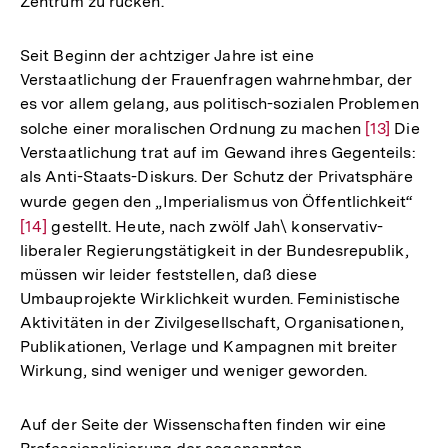
Zentrum zu rücken.
Seit Beginn der achtziger Jahre ist eine
Verstaatlichung der Frauenfragen wahrnehmbar, der
es vor allem gelang, aus politisch-sozialen Problemen
solche einer moralischen Ordnung zu machen
Zur
[13]
Die
Verstaatlichung trat auf im Gewand ihres Gegenteils:
Auflösung
als Anti-Staats-Diskurs. Der Schutz der Privatsphäre
der
wurde gegen den „Imperialismus von Öffentlichkeit“
Zur
Fußnote
[14]
gestellt. Heute, nach zwölf Jah\ konservativ-
Aufl
liberaler Regierungstätigkeit in der Bundesrepublik,
der
müssen wir leider feststellen, daß diese
Fuß
Umbauprojekte Wirklichkeit wurden. Feministische
Aktivitäten in der Zivilgesellschaft, Organisationen,
Publikationen, Verlage und Kampagnen mit breiter
Wirkung, sind weniger und weniger geworden.
Auf der Seite der Wissenschaften finden wir eine