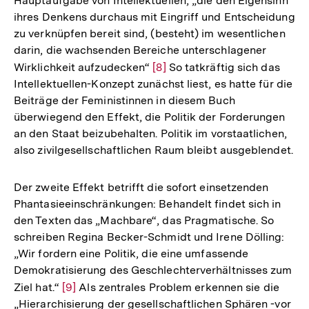
Hauptaufgabe von Intellektuellen, „die den Eigensinn
Auflösung
ihres Denkens durchaus mit Eingriff und Entscheidung
der
zu verknüpfen bereit sind, (besteht) im wesentlichen
Fußnote
darin, die wachsenden Bereiche unterschlagener
Wirklichkeit aufzudecken“
Zur
[8]
So tatkräftig sich das
Intellektuellen-Konzept zunächst liest, es hatte für die
Auflösung
Beiträge der Feministinnen in diesem Buch
der
überwiegend den Effekt, die Politik der Forderungen
Fußnote
an den Staat beizubehalten. Politik im vorstaatlichen,
also zivilgesellschaftlichen Raum bleibt ausgeblendet.
Der zweite Effekt betrifft die sofort einsetzenden
Phantasieeinschränkungen: Behandelt findet sich in
den Texten das „Machbare“, das Pragmatische. So
schreiben Regina Becker-Schmidt und Irene Dölling:
„Wir fordern eine Politik, die eine umfassende
Demokratisierung des Geschlechterverhältnisses zum
Ziel hat.“
Zur
[9]
Als zentrales Problem erkennen sie die
„Hierarchisierung der gesellschaftlichen Sphären -vor
Auflösung