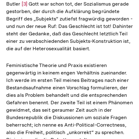
Butler
Zur
[3]
Gott war schon tot, der Sozialismus gerade
Fußnote
gestorben, der durch die Aufklärung begründete
Auflösung
Begriff des „Subjekts“ zutiefst fragwürdig geworden -
der
und nun der neue Ruf: Das Geschlecht ist tot! Dahinter
Fußnote
steht der Gedanke, daß das Geschlecht letztlich Teil
einer zu verabschiedenden Subjekts-Konstruktion ist,
die auf der Heterosexualität basiert.
Feministische Theorie und Praxis existieren
gegenwärtig in keinem engen Verhältnis zueinander.
Ich werde im ersten Teil meines Beitrages nach einer
Bestandsaufnahme einen Vorschlag formulieren, der
dies als Problem behandelt und die entsprechenden
Gefahren benennt. Der zweite Teil ist einem Phänomen
gewidmet, das seit geraumer Zeit auch in der
Bundesrepublik die Diskussionen um soziale Fragen
beherrscht; ich nenne es Anti-Political-Correctness,
also die Freiheit, politisch „unkorrekt“ zu sprechen.