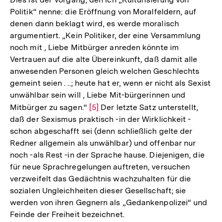
Politik“ nenne: die Eröffnung von Moralfeldern, auf
denen dann beklagt wird, es werde moralisch
argumentiert. „Kein Politiker, der eine Versammlung
noch mit , Liebe Mitbürger anreden könnte im
Vertrauen auf die alte Übereinkunft, daß damit alle
anwesenden Personen gleich welchen Geschlechts
gemeint seien . ..; heute hat er, wenn er nicht als Sexist
unwählbar sein will , Liebe Mit-bürgerinnen und
Mitbürger zu sagen.“
Zur
[5]
Der letzte Satz unterstellt,
daß der Sexismus praktisch -in der Wirklichkeit -
Auflösung
schon abgeschafft sei (denn schließlich gelte der
der
Redner allgemein als unwählbar) und offenbar nur
Fußnote
noch -als Rest -in der Sprache hause. Diejenigen, die
für neue Sprachregelungen auftreten, versuchen
verzweifelt das Gedächtnis wachzuhalten für die
sozialen Ungleichheiten dieser Gesellschaft; sie
werden von ihren Gegnern als „Gedankenpolizei“ und
Feinde der Freiheit bezeichnet.