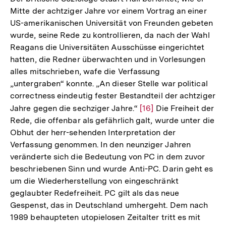
Mitte der achtziger Jahre vor einem Vortrag an einer
US-amerikanischen Universität von Freunden gebeten
wurde, seine Rede zu kontrollieren, da nach der Wahl
Reagans die Universitäten Ausschüsse eingerichtet
hatten, die Redner überwachten und in Vorlesungen
alles mitschrieben, wafe die Verfassung
„untergraben“ konnte. „An dieser Stelle war political
correctness eindeutig fester Bestandteil der achtziger
Jahre gegen die sechziger Jahre.“
Zur
[16]
Die Freiheit der
Rede, die offenbar als gefährlich galt, wurde unter die
Auflösung
Obhut der herr-sehenden Interpretation der
der
Verfassung genommen. In den neunziger Jahren
Fußnote
veränderte sich die Bedeutung von PC in dem zuvor
beschriebenen Sinn und wurde Anti-PC. Darin geht es
um die Wiederherstellung von eingeschränkt
geglaubter Redefreiheit. PC gilt als das neue
Gespenst, das in Deutschland umhergeht. Dem nach
1989 behaupteten utopielosen Zeitalter tritt es mit