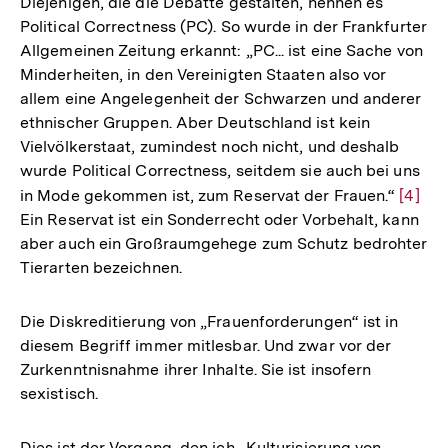
Diejenigen, die die Debatte gestalten, nennen es
Political Correctness (PC). So wurde in der Frankfurter
Allgemeinen Zeitung erkannt: „PC... ist eine Sache von
Minderheiten, in den Vereinigten Staaten also vor
allem eine Angelegenheit der Schwarzen und anderer
ethnischer Gruppen. Aber Deutschland ist kein
Vielvölkerstaat, zumindest noch nicht, und deshalb
wurde Political Correctness, seitdem sie auch bei uns
in Mode gekommen ist, zum Reservat der Frauen.“
Zur
[4]
Ein Reservat ist ein Sonderrecht oder Vorbehalt, kann
Auflö
aber auch ein Großraumgehege zum Schutz bedrohter
der
Tierarten bezeichnen.
Fußno
Die Diskreditierung von „Frauenforderungen“ ist in
diesem Begriff immer mitlesbar. Und zwar vor der
Zurkenntnisnahme ihrer Inhalte. Sie ist insofern
sexistisch.
Dies ist der Vorgang, den ich „Kulturisierung von