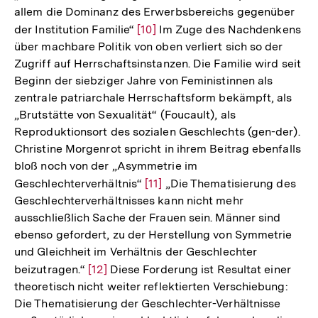
allem die Dominanz des Erwerbsbereichs gegenüber
der
der Institution Familie“
Zur
[10]
Im Zuge des Nachdenkens
Fußnote
über machbare Politik von oben verliert sich so der
Auflösung
Zugriff auf Herrschaftsinstanzen. Die Familie wird seit
der
Beginn der siebziger Jahre von Feministinnen als
Fußnote
zentrale patriarchale Herrschaftsform bekämpft, als
„Brutstätte von Sexualität“ (Foucault), als
Reproduktionsort des sozialen Geschlechts (gen-der).
Christine Morgenrot spricht in ihrem Beitrag ebenfalls
bloß noch von der „Asymmetrie im
Geschlechterverhältnis“
Zur
[11]
„Die Thematisierung des
Geschlechterverhältnisses kann nicht mehr
Auflösung
ausschließlich Sache der Frauen sein. Männer sind
der
ebenso gefordert, zu der Herstellung von Symmetrie
Fußnote
und Gleichheit im Verhältnis der Geschlechter
beizutragen.“
Zur
[12]
Diese Forderung ist Resultat einer
theoretisch nicht weiter reflektierten Verschiebung:
Auflösung
Die Thematisierung der Geschlechter-Verhältnisse
der