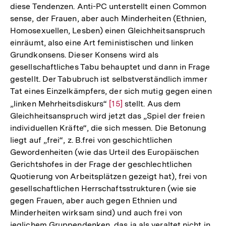
diese Tendenzen. Anti-PC unterstellt einen Common
sense, der Frauen, aber auch Minderheiten (Ethnien,
Homosexuellen, Lesben) einen Gleichheitsanspruch
einräumt, also eine Art feministischen und linken
Grundkonsens. Dieser Konsens wird als
gesellschaftliches Tabu behauptet und dann in Frage
gestellt. Der Tabubruch ist selbstverständlich immer
Tat eines Einzelkämpfers, der sich mutig gegen einen
„linken Mehrheitsdiskurs“
Zur
[15]
stellt. Aus dem
Gleichheitsanspruch wird jetzt das „Spiel der freien
Auflösung
individuellen Kräfte“, die sich messen. Die Betonung
der
liegt auf „frei“, z. B.frei von geschichtlichen
Fußnote
Gewordenheiten (wie das Urteil des Europäischen
Gerichtshofes in der Frage der geschlechtlichen
Quotierung von Arbeitsplätzen gezeigt hat), frei von
gesellschaftlichen Herrschaftsstrukturen (wie sie
gegen Frauen, aber auch gegen Ethnien und
Minderheiten wirksam sind) und auch frei von
jeglichem Gruppendenken, das ja als veraltet nicht in