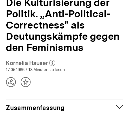
Die Kulturisierung der
Politik. „Anti-Political-
Correctness" als
Deutungskämpfe gegen
den Feminismus
Kornelia Hauser
(Mehr zum Autor)
öffnen
17.05.1996
/ 18 Minuten zu lesen
Teilen
Inhalt
Optionen
merken
anzeigen
auf
Zusammenfassung