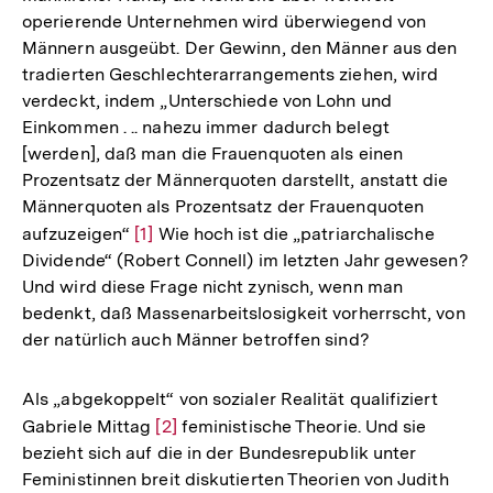
operierende Unternehmen wird überwiegend von
Männern ausgeübt. Der Gewinn, den Männer aus den
tradierten Geschlechterarrangements ziehen, wird
verdeckt, indem „Unterschiede von Lohn und
Einkommen . .. nahezu immer dadurch belegt
[werden], daß man die Frauenquoten als einen
Prozentsatz der Männerquoten darstellt, anstatt die
Männerquoten als Prozentsatz der Frauenquoten
aufzuzeigen“
Zur
[1]
Wie hoch ist die „patriarchalische
Dividende“ (Robert Connell) im letzten Jahr gewesen?
Auflösung
Und wird diese Frage nicht zynisch, wenn man
der
bedenkt, daß Massenarbeitslosigkeit vorherrscht, von
Fußnote
der natürlich auch Männer betroffen sind?
Als „abgekoppelt“ von sozialer Realität qualifiziert
Gabriele Mittag
Zur
[2]
feministische Theorie. Und sie
bezieht sich auf die in der Bundesrepublik unter
Auflösung
Feministinnen breit diskutierten Theorien von Judith
der